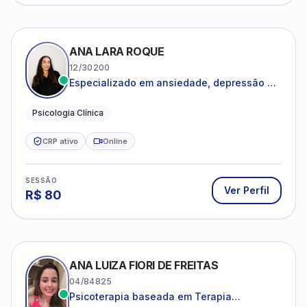
HÉRCULES ALVES BRASIL
11/20854
Ansiedade, dificuldades no relacionamento
e autoconhecimento.
Psicólogo Clínico
CRP ativo
Online
SESSÃO
Ver Perfil
R$
90
INGRID CRISTINE DA SILVA DE MORAES PON
06/222622
Psicoterapia para adolescentes e adultos.