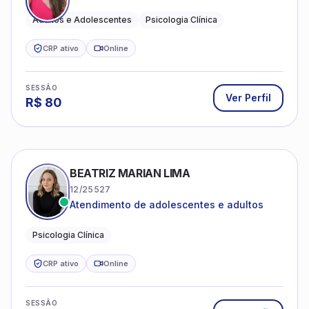
Psicologia Clinica
CRP ativo
Online
SESSÃO
Ver Perfil
R$
120
JANISLANYA MARINHEIRO MOREIRA
06/233442
Psicoterapia para adultos e adolescentes.
Psicóloga Clínica
CRP ativo
Online
SESSÃO