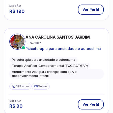
CRP ativo
Online
SESSÃO
Ver Perfil
R$
80
GERCILIANE HOLANDA QUEIROZ
15/8540
experiência no atendimento de pacientes
ansiosos, com histórico de pensamentos
catastróficos e comportamentos
experiência de atuação na psicologia clínica
autolesivos.
CRP ativo
Online
SESSÃO
Ver Perfil
R$
80