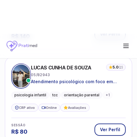
06/207970
PSICÓLOGA DE MULHERES; focada em
melhorar relacionamentos os conflitos,
dentro da sua realidade.
Psicologia clínica
CRP ativo
Online
SESSÃO
Ver Perfil
R$
80
ESTÉFANY ALMEIDA
18/04650
Atendimento psicológico online para
adolescentes e adultos
Psicóloga Clínica
CRP ativo
Online