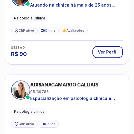
FLÁVIA SOUZA DA CRUZ
05/81101
Especializada em ansiedade, inseguranças
e dificuldades nos relacionamentos,
ajudando adolescentes, jovens adultos e
Psicologia Clínica
Saúde Emocional
idosos a viverem com mais confiança e
Ansiedade, Autoestima e Relacionamentos
equilíbrio emocional.
CRP ativo
Online
SESSÃO
Ver Perfil
R$
130
GEOVANA BEATRIZ OLIVEIRA ARAUJO
21/06187
Ansiedade, depressão, autoestima ,
autoconhecimento
Psicóloga clínica