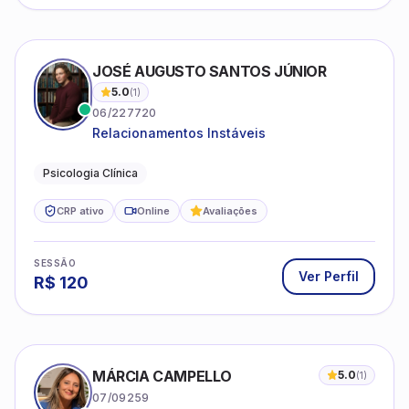
na Terapia Cognitivo-Comportamental (TCC)
Psicoterapia Breve e Práticas Baseadas em Evidências; -
Manejo de demandas relacionadas à ansiedade
estresse
+
4
CRP ativo
Online
SESSÃO
Ver Perfil
R$
120
GEOVANA BEATRIZ OLIVEIRA ARAUJO
21/06187
Ansiedade, depressão, autoestima ,
autoconhecimento
Psicóloga clínica
CRP ativo
Online