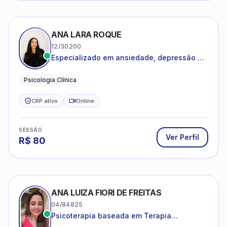
CRP ativo
Online
SESSÃO
Ver Perfil
R$
120
JANISLANYA MARINHEIRO MOREIRA
06/233442
Psicoterapia para adultos e adolescentes.
Psicóloga Clínica
CRP ativo
Online
SESSÃO
Ver Perfil
R$
80