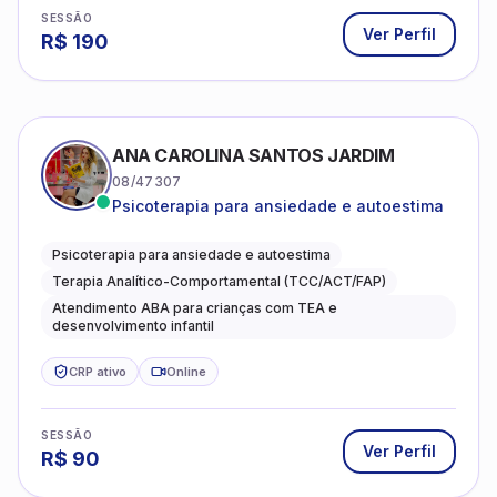
HÉRCULES ALVES BRASIL
11/20854
Ansiedade, dificuldades no relacionamento
e autoconhecimento.
Psicólogo Clínico
CRP ativo
Online
SESSÃO
Ver Perfil
R$
90
INGRID CRISTINE DA SILVA DE MORAES PON
06/222622
Psicoterapia para adolescentes e adultos.
Psicologia Clinica