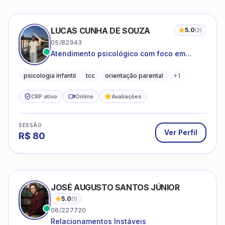
LUCAS CUNHA DE SOUZA
5.0
(
2
)
05/82943
Atendimento psicológico com foco em
Terapia Cognitivo-Comportamental (TCC),
promovendo equilíbrio emocional e
psicologia infantil
tcc
orientação parental
+
1
qualidade de vida.
CRP ativo
Online
Avaliações
SESSÃO
Ver Perfil
R$
80
JOSÉ AUGUSTO SANTOS JÚNIOR
5.0
(
1
)
06/227720
Relacionamentos Instáveis