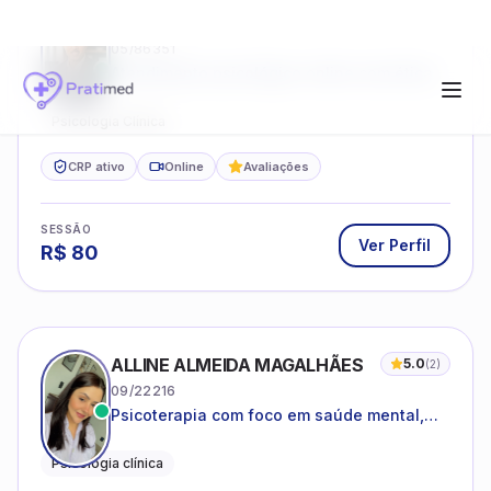
FABRICIO PAIVA RAMOS
5.0
(
3
)
05/86351
Atendimento psicológico online com ética,
sigilo e acolhimento.
Psicologia Clínica
CRP ativo
Online
Avaliações
SESSÃO
Ver Perfil
R$
80
ALLINE ALMEIDA MAGALHÃES
5.0
(
2
)
09/22216
Psicoterapia com foco em saúde mental,
relações interpessoais e autoestima para
adolescentes e adultos.
Psicologia clínica