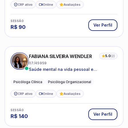
CRP ativo
Online
Avaliações
SESSÃO
Ver Perfil
R$
90
FABIANA SILVEIRA WENDLER
5.0
(
2
)
07/45959
Saúde mental na vida pessoal e
profissional.
Psicóloga Clínica
Psicóloga Organizacional
CRP ativo
Online
Avaliações
SESSÃO
Ver Perfil
R$
140