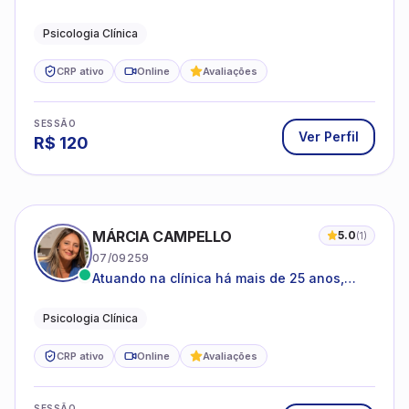
Psicologia Clínica
CRP ativo
Online
Avaliações
SESSÃO
Ver Perfil
R$
120
MÁRCIA CAMPELLO
5.0
(
1
)
07/09259
Atuando na clínica há mais de 25 anos,
amparada pela psicanálise e suas
estruturas, com experiência em
Psicologia Clínica
atendimento a jovens e adultos.
CRP ativo
Online
Avaliações
SESSÃO
Ver Perfil