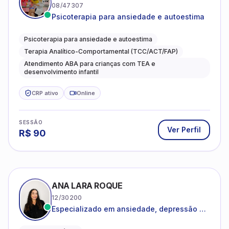
Psicoterapia para ansiedade e autoestima
Psicoterapia para ansiedade e autoestima
Terapia Analítico-Comportamental (TCC/ACT/FAP)
Atendimento ABA para crianças com TEA e
desenvolvimento infantil
CRP ativo
Online
SESSÃO
Ver Perfil
R$
90
ANA LARA ROQUE
12/30200
Especializado em ansiedade, depressão e
desenvolvimento emocional
Psicologia Clínica