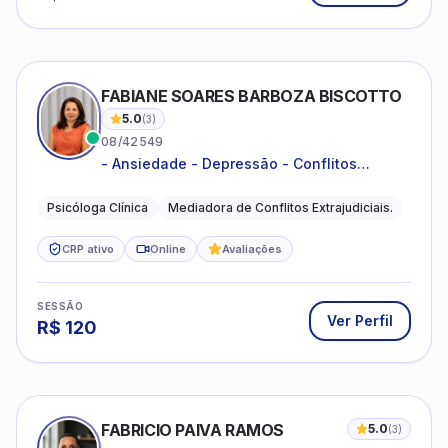
FABIANE SOARES BARBOZA BISCOTTO
5.0
(
3
)
08/42549
- Ansiedade - Depressão - Conflitos
conjugais - Conflitos familiares e
relacionamentos - Autoestima -
Psicóloga Clínica
Mediadora de Conflitos Extrajudiciais.
Desenvolvimento emocional
CRP ativo
Online
Avaliações
SESSÃO
Ver Perfil
R$
120
FABRICIO PAIVA RAMOS
5.0
(
3
)