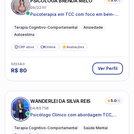
PSICÓLOGA BRENDA MELO
5.0
(
1
)
09/22111
Psicoterapia em TCC com foco em bem-
estar emocional e estratégias práticas para
o cotidiano
Terapia Cognitivo-Comportamental
Ansiedade
Autoestima
CRP ativo
Online
Avaliações
SESSÃO
Ver Perfil
R$
80
WANDERLEI DA SILVA REIS
5.0
(
1
)
04/65756
Psicólogo Clínico com abordagem TCC,
especializado em saúde mental e terapia
sistêmica
Terapia Cognitivo-Comportamental
Saúde Mental