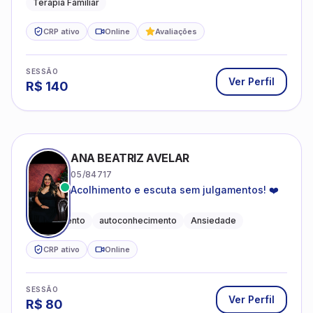
Terapia Familiar
CRP ativo
Online
Avaliações
SESSÃO
Ver Perfil
R$
140
ANA BEATRIZ AVELAR
05/84717
Acolhimento e escuta sem julgamentos! ❤️
Acolhimento
autoconhecimento
Ansiedade
CRP ativo
Online
SESSÃO
Ver Perfil
R$
80