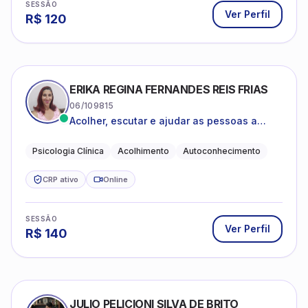
SESSÃO
Ver Perfil
R$
120
ERIKA REGINA FERNANDES REIS FRIAS
06/109815
Acolher, escutar e ajudar as pessoas a
darem um novo sentido na vida
Psicologia Clínica
Acolhimento
Autoconhecimento
CRP ativo
Online
SESSÃO
Ver Perfil
R$
140
JULIO PELICIONI SILVA DE BRITO