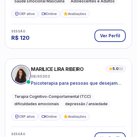
Saúde Emocional Masculina
Adolescentes e Adultos
CRP ativo
Online
Avaliações
SESSÃO
Ver Perfil
R$
120
MARILICE LIRA RIBEIRO
5.0
(
3
)
08/45003
Psicoterapia para pessoas que desejam
compreender as emoções e lidar com as
dificuldades do dia a dia
Terapia Cognitivo-Comportamental (TCC)
dificuldades emocionais
depressão / ansiedade
CRP ativo
Online
Avaliações
SESSÃO