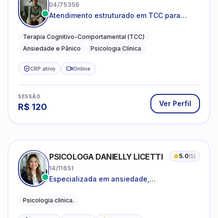
04/75356
Atendimento estruturado em TCC para
ansiedade, pânico e autocobrança
excessiva
Terapia Cognitivo-Comportamental (TCC)
Ansiedade e Pânico
Psicologia Clínica
CRP ativo
Online
SESSÃO
Ver Perfil
R$
120
PSICOLOGA DANIELLY LICETTI
5.0
(
5
)
14/11651
Especializada em ansiedade,
autoconhecimento, depressão.
Psicologia clinica.