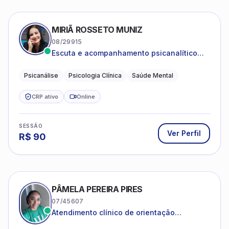
MIRIÃ ROSSETO MUNIZ
08/29915
Escuta e acompanhamento psicanalítico
para adultos e adolescentes.
Psicanálise
Psicologia Clínica
Saúde Mental
CRP ativo
Online
SESSÃO
Ver Perfil
R$
90
PÂMELA PEREIRA PIRES
07/45607
Atendimento clínico de orientação
psicanalítica para adolescentes, adultos e