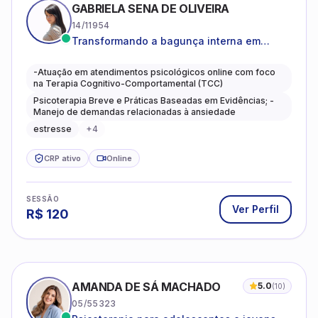
GABRIELA SENA DE OLIVEIRA
14/11954
Transformando a bagunça interna em
autoconhecimento, clareza, leveza e
caminhos mais gentis para se viver.
-Atuação em atendimentos psicológicos online com foco
na Terapia Cognitivo-Comportamental (TCC)
Psicoterapia Breve e Práticas Baseadas em Evidências; -
Manejo de demandas relacionadas à ansiedade
estresse
+
4
CRP ativo
Online
SESSÃO
Ver Perfil
R$
120
AMANDA DE SÁ MACHADO
5.0
(
10
)
05/55323