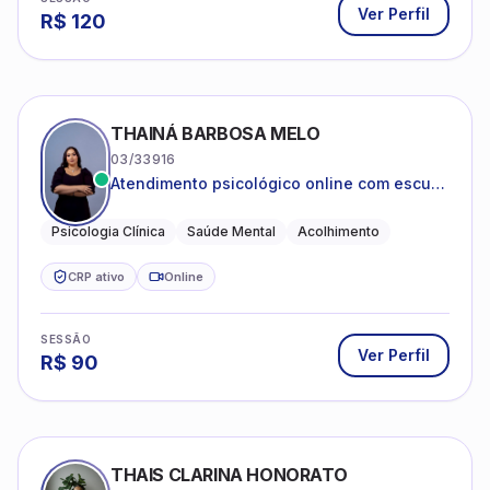
Ver Perfil
R$
120
THAINÁ BARBOSA MELO
03/33916
Atendimento psicológico online com escuta
acolhedora e foco no seu bem-estar
emocional
Psicologia Clínica
Saúde Mental
Acolhimento
CRP ativo
Online
SESSÃO
Ver Perfil
R$
90
THAIS CLARINA HONORATO