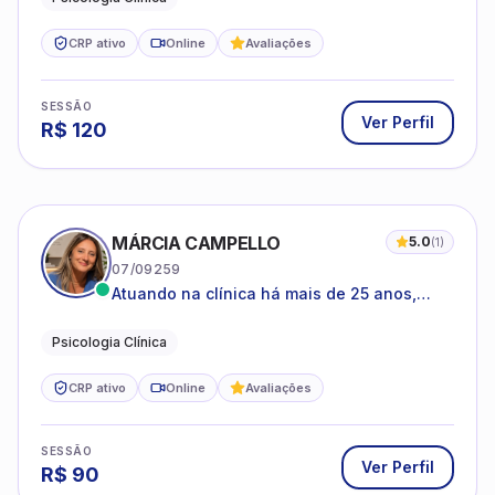
CRP ativo
Online
Avaliações
SESSÃO
Ver Perfil
R$
120
MÁRCIA CAMPELLO
5.0
(
1
)
07/09259
Atuando na clínica há mais de 25 anos,
amparada pela psicanálise e suas
estruturas, com experiência em
Psicologia Clínica
atendimento a jovens e adultos.
CRP ativo
Online
Avaliações
SESSÃO
Ver Perfil
R$
90