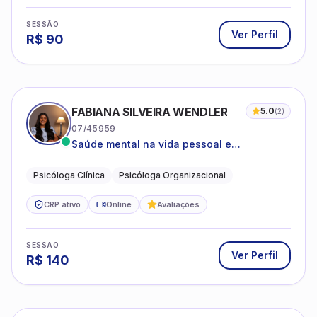
SESSÃO
Ver Perfil
R$
90
FABIANA SILVEIRA WENDLER
5.0
(
2
)
07/45959
Saúde mental na vida pessoal e
profissional.
Psicóloga Clínica
Psicóloga Organizacional
CRP ativo
Online
Avaliações
SESSÃO
Ver Perfil
R$
140