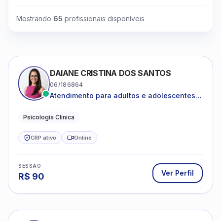
Mostrando
65
profissionais disponíveis
DAIANE CRISTINA DOS SANTOS
06/186864
Atendimento para adultos e adolescentes a
partir de 12 anos
Psicologia Clinica
CRP ativo
Online
SESSÃO
Ver Perfil
R$
90