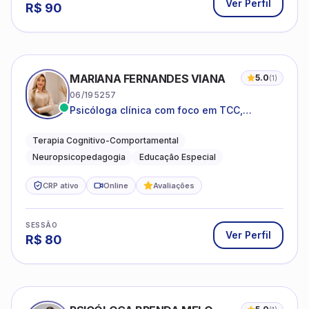
Ver Perfil
R$
90
MARIANA FERNANDES VIANA
5.0
(
1
)
06/195257
Psicóloga clínica com foco em TCC,
neuropsicopedagogia e acompanhamento
do neurodesenvolvimento.
Terapia Cognitivo-Comportamental
Neuropsicopedagogia
Educação Especial
CRP ativo
Online
Avaliações
SESSÃO
Ver Perfil
R$
80