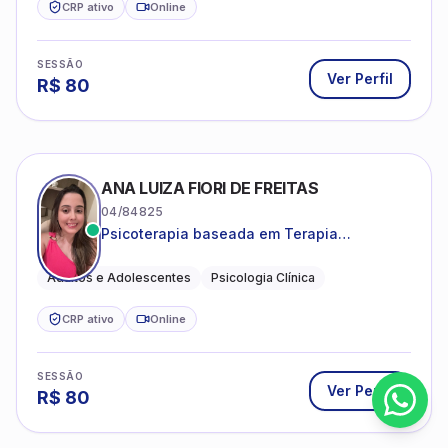
CRP ativo
Online
SESSÃO
Ver Perfil
R$
80
ANA LUIZA FIORI DE FREITAS
04/84825
Psicoterapia baseada em Terapia
Cognitivo-Comportamental
Adultos e Adolescentes
Psicologia Clínica
CRP ativo
Online
SESSÃO
Ver Perfil
R$
80