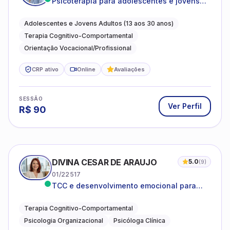
Psicoterapia para adolescentes e jovens
adultos com foco em ansiedade,
autoestima, relações e orientação
Adolescentes e Jovens Adultos (13 aos 30 anos)
profissional
Terapia Cognitivo-Comportamental
Orientação Vocacional/Profissional
CRP ativo
Online
Avaliações
SESSÃO
Ver Perfil
R$
90
DIVINA CESAR DE ARAUJO
5.0
(
9
)
01/22517
TCC e desenvolvimento emocional para
adultos e idosos
Terapia Cognitivo-Comportamental
Psicologia Organizacional
Psicóloga Clínica