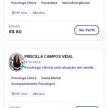
crianças neurotípicas
Psicologia Clínica
Psicanálise
Neurodivergências
CRP ativo
Online
SESSÃO
Ver Perfil
R$
80
PRISCILLA CAMPOS VIDAL
19/004423
Psicóloga clínica com atuação em saúde
mental e acompanhamento psicológico.
Psicologia Clínica
Saúde Mental
Acompanhamento Psicológico
CRP ativo
Online
SESSÃO