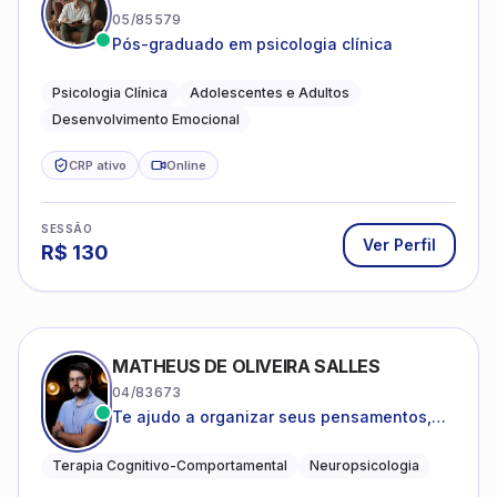
05/85579
Pós-graduado em psicologia clínica
Psicologia Clínica
Adolescentes e Adultos
Desenvolvimento Emocional
CRP ativo
Online
SESSÃO
Ver Perfil
R$
130
MATHEUS DE OLIVEIRA SALLES
04/83673
Te ajudo a organizar seus pensamentos,
regular suas emoções e viver com mais
clareza e sentido, com uma terapia
Terapia Cognitivo-Comportamental
Neuropsicologia
estruturada e baseada em ciência.