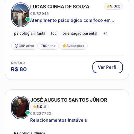
LUCAS CUNHA DE SOUZA
5.0
(
2
)
05/82943
Atendimento psicológico com foco em
Terapia Cognitivo-Comportamental (TCC),
promovendo equilíbrio emocional e
psicologia infantil
tcc
orientação parental
+
1
qualidade de vida.
CRP ativo
Online
Avaliações
SESSÃO
Ver Perfil
R$
80
JOSÉ AUGUSTO SANTOS JÚNIOR
5.0
(
1
)
06/227720
Relacionamentos Instáveis
Psicologia Clínica