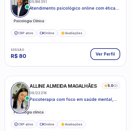
05/86351
Atendimento psicológico online com ética,
sigilo e acolhimento.
Psicologia Clínica
CRP ativo
Online
Avaliações
SESSÃO
Ver Perfil
R$
80
ALLINE ALMEIDA MAGALHÃES
5.0
(
2
)
09/22216
Psicoterapia com foco em saúde mental,
relações interpessoais e autoestima para
adolescentes e adultos.
Psicologia clínica
CRP ativo
Online
Avaliações