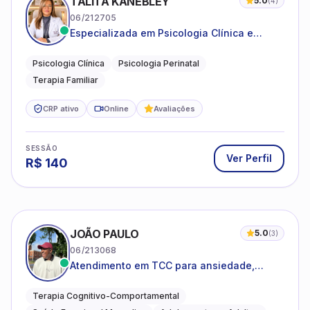
TALITA KANEBLEY
5.0
(
4
)
06/212705
Especializada em Psicologia Clínica e
Perinatal para adolescentes, adultos e
famílias
Psicologia Clínica
Psicologia Perinatal
Terapia Familiar
CRP ativo
Online
Avaliações
SESSÃO
Ver Perfil
R$
140
JOÃO PAULO
5.0
(
3
)
06/213068
Atendimento em TCC para ansiedade,
estresse e desenvolvimento de autonomia
emocional
Terapia Cognitivo-Comportamental