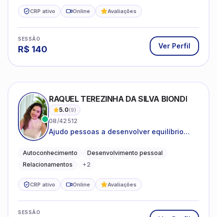
CRP ativo
Online
Avaliações
SESSÃO
Ver Perfil
R$
140
RAQUEL TEREZINHA DA SILVA BIONDI
5.0
(
9
)
08/42512
Ajudo pessoas a desenvolver equilíbrio
emocional e relações mais saudáveis
Autoconhecimento
Desenvolvimento pessoal
Relacionamentos
+
2
CRP ativo
Online
Avaliações
SESSÃO