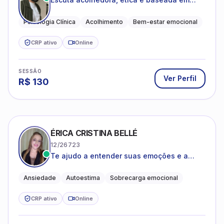
evidências
Psicologia Clínica
Acolhimento
Bem-estar emocional
CRP ativo
Online
SESSÃO
Ver Perfil
R$
130
ÉRICA CRISTINA BELLÉ
12/26723
Te ajudo a entender suas emoções e a
encontrar formas mais leves de lidar com o
que você está vivendo
Ansiedade
Autoestima
Sobrecarga emocional
CRP ativo
Online