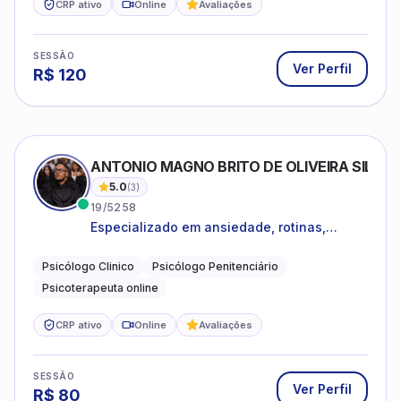
CRP ativo
Online
Avaliações
SESSÃO
Ver Perfil
R$
120
ANTONIO MAGNO BRITO DE OLIVEIRA SILVA
5.0
(
3
)
19/5258
Especializado em ansiedade, rotinas,
dificuldades emocionais, conflitos
familiares e questões comportamentais.
Psicólogo Clinico
Psicólogo Penitenciário
Psicoterapeuta online
CRP ativo
Online
Avaliações
SESSÃO
Ver Perfil
R$
80