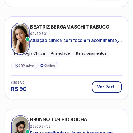
BEATRIZ BERGAMASCHI TRABUCO
08/42531
Atuação clínica com foco em acolhimento,
autoestima, ansiedade e transições de vida
Psicologia Clínica
Ansiedade
Relacionamentos
CRP ativo
Online
SESSÃO
Ver Perfil
R$
90
BRUNNO TURÍBIO ROCHA
23/003452
Escuta acolhedora, ética e baseada em