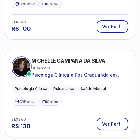
CRP ativo
Online
SESSÃO
Ver Perfil
R$
100
MICHELLE CAMPANA DA SILVA
08/46219
Psicóloga Clínica e Pós Graduanda em
Psicanálise Clínica e Teoria pela FAAP.
Psicologia Clínica
Psicanálise
Saúde Mental
CRP ativo
Online
SESSÃO
Ver Perfil
R$
130