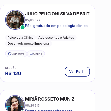
AS
JULIO PELICIONI SILVA DE BRITO
05/85579
Pós-graduado em psicologia clínica
Psicologia Clínica
Adolescentes e Adultos
Desenvolvimento Emocional
CRP ativo
Online
SESSÃO
Ver Perfil
R$
130
MIRIÃ ROSSETO MUNIZ
08/29915
Escuta e acompanhamento