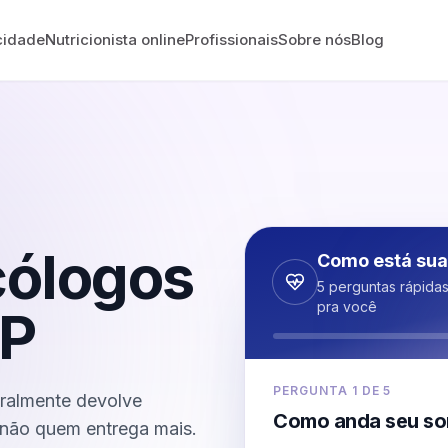
cidade
Nutricionista online
Profissionais
Sobre nós
Blog
cólogos
Como está sua
5 perguntas rápida
pra você
P
PERGUNTA
1
DE
5
ralmente devolve
Como anda seu so
não quem entrega mais.