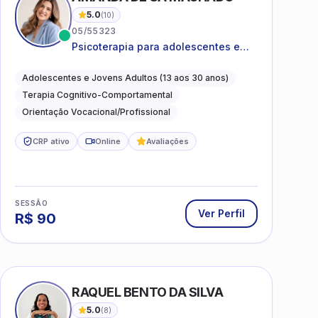
5.0
(
10
)
05/55323
Psicoterapia para adolescentes e
jovens adultos com foco em
ansiedade, autoestima, relações e
Adolescentes e Jovens Adultos (13 aos 30 anos)
orientação profissional
Terapia Cognitivo-Comportamental
Orientação Vocacional/Profissional
CRP ativo
Online
Avaliações
SESSÃO
Ver Perfil
R$
90
I
RAQUEL BENTO DA SILVA
5.0
(
8
)