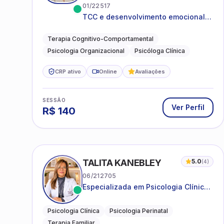
01/22517
TCC e desenvolvimento emocional
para adultos e idosos
Terapia Cognitivo-Comportamental
Psicologia Organizacional
Psicóloga Clínica
CRP ativo
Online
Avaliações
SESSÃO
Ver Perfil
R$
140
TALITA KANEBLEY
5.0
(
4
)
06/212705
Especializada em Psicologia Clínica
e Perinatal para adolescentes,
adultos e famílias
Psicologia Clínica
Psicologia Perinatal
Terapia Familiar