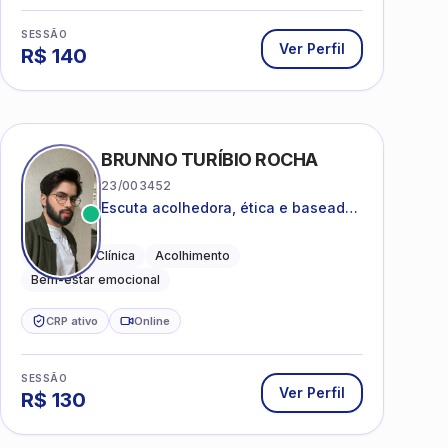
SESSÃO
Ver Perfil
R$
140
BRUNNO TURÍBIO ROCHA
23/003452
Escuta acolhedora, ética e baseada
em evidências
Psicologia Clínica
Acolhimento
Bem-estar emocional
CRP ativo
Online
SESSÃO
Ver Perfil
R$
130