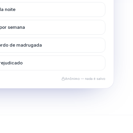
a noite
 por semana
cordo de madrugada
rejudicado
Anônimo — nada é salvo