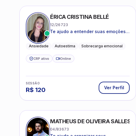
ÉRICA CRISTINA BELLÉ
12/26723
Te ajudo a entender suas emoções e
a encontrar formas mais leves de
lidar com o que você está vivendo
Ansiedade
Autoestima
Sobrecarga emocional
CRP ativo
Online
SESSÃO
Ver Perfil
R$
120
MATHEUS DE OLIVEIRA SALLES
04/83673
Te ajudo a organizar seus