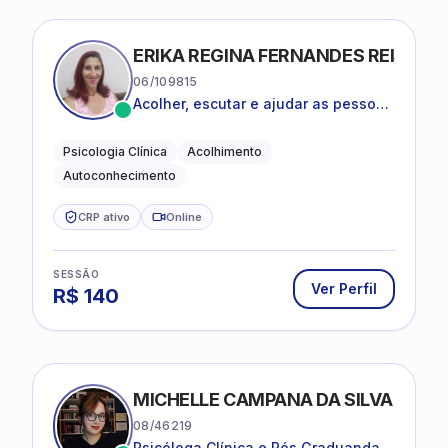
ERIKA REGINA FERNANDES REIS FRI
06/109815
Acolher, escutar e ajudar as pessoas
a darem um novo sentido na vida
Psicologia Clínica
Acolhimento
Autoconhecimento
CRP ativo
Online
SESSÃO
Ver Perfil
R$
140
MICHELLE CAMPANA DA SILVA
08/46219
Psicóloga Clínica e Pós Graduanda