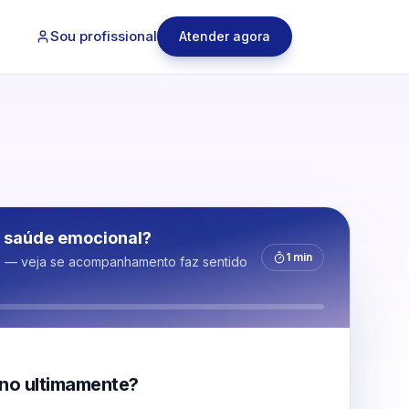
Sou profissional
Atender agora
 saúde emocional?
1 min
s — veja se acompanhamento faz sentido
no ultimamente?