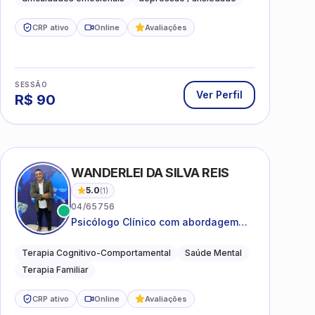
CRP ativo
Online
Avaliações
SESSÃO
Ver Perfil
R$
90
WANDERLEI DA SILVA REIS
5.0
(
1
)
04/65756
Psicólogo Clínico com abordagem
TCC, especializado em saúde mental
e terapia sistêmica
Terapia Cognitivo-Comportamental
Saúde Mental
Terapia Familiar
CRP ativo
Online
Avaliações