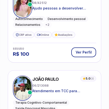
08/42512
Ajudo pessoas a desenvolver
equilíbrio emocional e relações mais
saudáveis
Autoconhecimento
Desenvolvimento pessoal
Relacionamentos
+
2
CRP ativo
Online
Avaliações
SESSÃO
Ver Perfil
R$
100
JOÃO PAULO
5.0
(
3
)
06/213068
Atendimento em TCC para
ansiedade, estresse e
desenvolvimento de autonomia
Terapia Cognitivo-Comportamental
emocional
Saúde Emocional Masculina