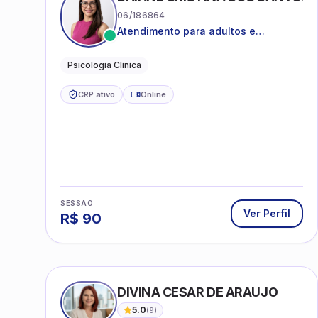
06/186864
Atendimento para adultos e
adolescentes a partir de 12 anos
Psicologia Clinica
CRP ativo
Online
SESSÃO
Ver Perfil
R$
90
DIVINA CESAR DE ARAUJO
5.0
(
9
)