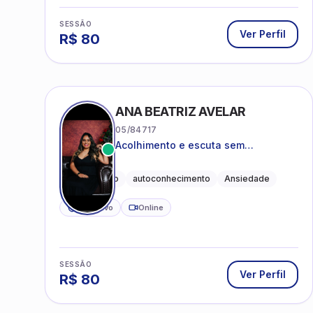
SESSÃO
Ver Perfil
R$
80
ANA BEATRIZ AVELAR
05/84717
Acolhimento e escuta sem
julgamentos! ❤️
Acolhimento
autoconhecimento
Ansiedade
CRP ativo
Online
SESSÃO
Ver Perfil
R$
80