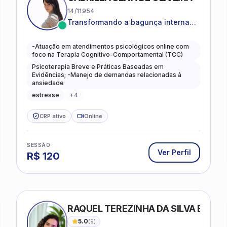
14/11954
Transformando a bagunça interna
em autoconhecimento, clareza,
leveza e caminhos mais gentis para
-Atuação em atendimentos psicológicos online com
se viver.
foco na Terapia Cognitivo-Comportamental (TCC)
Psicoterapia Breve e Práticas Baseadas em
Evidências; -Manejo de demandas relacionadas à
ansiedade
estresse
+
4
CRP ativo
Online
SESSÃO
Ver Perfil
R$
120
RAQUEL TEREZINHA DA SILVA BIOND
5.0
(
9
)