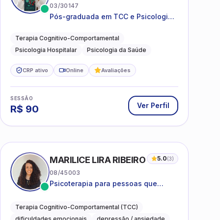
03/30147
Pós-graduada em TCC e Psicologia
Hospitalar e da Saúde
Terapia Cognitivo-Comportamental
Psicologia Hospitalar
Psicologia da Saúde
CRP ativo
Online
Avaliações
SESSÃO
Ver Perfil
R$
90
MARILICE LIRA RIBEIRO
5.0
(
3
)
08/45003
Psicoterapia para pessoas que
desejam compreender as emoções e
lidar com as dificuldades do dia a
Terapia Cognitivo-Comportamental (TCC)
dia
dificuldades emocionais
depressão / ansiedade