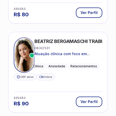
SESSÃO
Ver Perfil
R$
80
BEATRIZ BERGAMASCHI TRABUCO
08/42531
Atuação clínica com foco em
acolhimento, autoestima, ansiedade
e transições de vida
Psicologia Clínica
Ansiedade
Relacionamentos
CRP ativo
Online
SESSÃO
Ver Perfil
R$
90