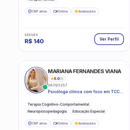
CRP ativo
Online
Avaliações
SESSÃO
Ver Perfil
R$
140
MARIANA FERNANDES VIANA
5.0
(
1
)
06/195257
Psicóloga clínica com foco em TCC,
neuropsicopedagogia e
acompanhamento do
Terapia Cognitivo-Comportamental
neurodesenvolvimento.
Neuropsicopedagogia
Educação Especial
CRP ativo
Online
Avaliações