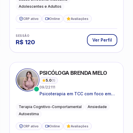
Adolescentes e Adultos
CRP ativo
Online
Avaliações
SESSÃO
Ver Perfil
R$
120
PSICÓLOGA BRENDA MELO
5.0
(
1
)
09/22111
Psicoterapia em TCC com foco em
bem-estar emocional e estratégias
práticas para o cotidiano
Terapia Cognitivo-Comportamental
Ansiedade
Autoestima
CRP ativo
Online
Avaliações