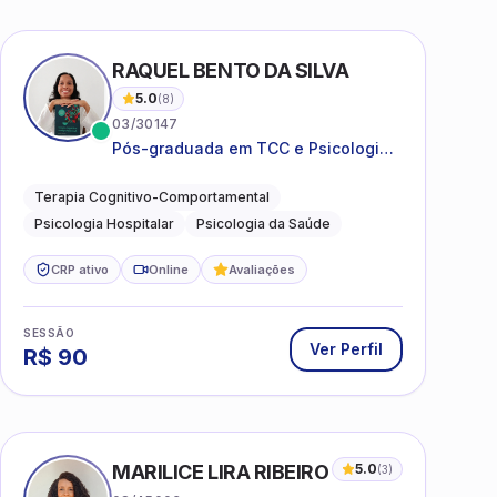
I
RAQUEL BENTO DA SILVA
5.0
(
8
)
03/30147
Pós-graduada em TCC e Psicologia
Hospitalar e da Saúde
Terapia Cognitivo-Comportamental
Psicologia Hospitalar
Psicologia da Saúde
CRP ativo
Online
Avaliações
SESSÃO
Ver Perfil
R$
90
MARILICE LIRA RIBEIRO
5.0
(
3
)