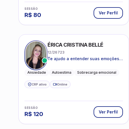
SESSÃO
Ver Perfil
R$
80
ÉRICA CRISTINA BELLÉ
12/26723
Te ajudo a entender suas emoções e
a encontrar formas mais leves de
lidar com o que você está vivendo
Ansiedade
Autoestima
Sobrecarga emocional
CRP ativo
Online
SESSÃO
Ver Perfil
R$
120