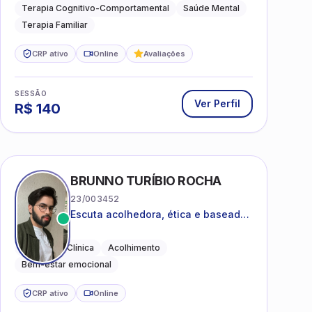
e terapia sistêmica
Terapia Cognitivo-Comportamental
Saúde Mental
Terapia Familiar
CRP ativo
Online
Avaliações
SESSÃO
Ver Perfil
R$
140
BRUNNO TURÍBIO ROCHA
23/003452
Escuta acolhedora, ética e baseada
em evidências
Psicologia Clínica
Acolhimento
Bem-estar emocional
CRP ativo
Online