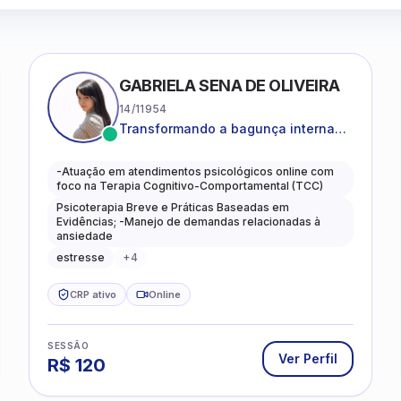
GABRIELA SENA DE OLIVEIRA
14/11954
Transformando a bagunça interna
em autoconhecimento, clareza,
leveza e caminhos mais gentis para
-Atuação em atendimentos psicológicos online com
se viver.
foco na Terapia Cognitivo-Comportamental (TCC)
Psicoterapia Breve e Práticas Baseadas em
Evidências; -Manejo de demandas relacionadas à
ansiedade
estresse
+
4
CRP ativo
Online
SESSÃO
Ver Perfil
R$
120