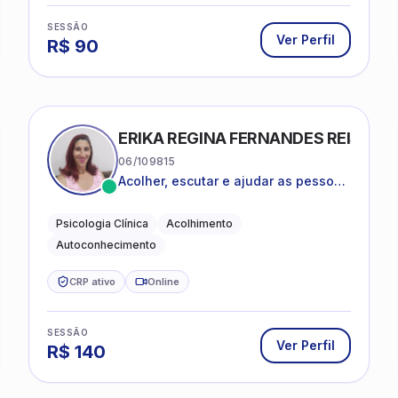
SESSÃO
Ver Perfil
R$
90
ERIKA REGINA FERNANDES REIS FRI
06/109815
Acolher, escutar e ajudar as pessoas
a darem um novo sentido na vida
Psicologia Clínica
Acolhimento
Autoconhecimento
CRP ativo
Online
SESSÃO
Ver Perfil
R$
140