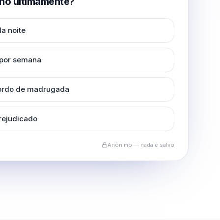
no ultimamente?
a noite
 por semana
cordo de madrugada
rejudicado
Anônimo — nada é salvo