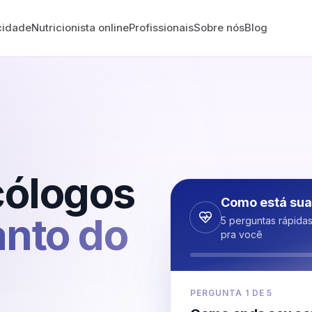
cidade
Nutricionista online
Profissionais
Sobre nós
Blog
cólogos
Como está sua
anto do
5 perguntas rápida
pra você
PERGUNTA
1
DE
5