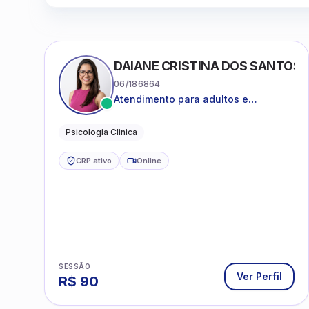
DAIANE CRISTINA DOS SANTOS
06/186864
Atendimento para adultos e
adolescentes a partir de 12 anos
Psicologia Clinica
CRP ativo
Online
SESSÃO
Ver Perfil
R$
90