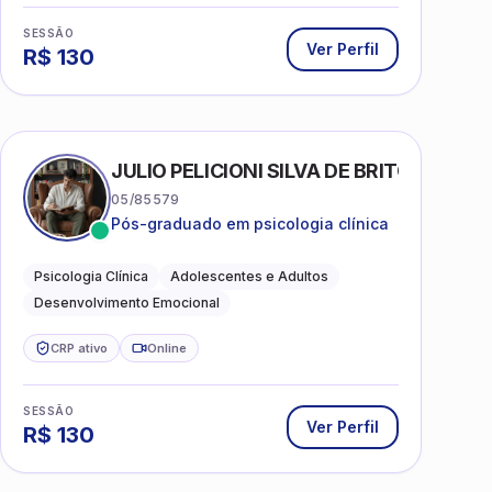
SESSÃO
Ver Perfil
R$
130
AS
JULIO PELICIONI SILVA DE BRITO
05/85579
Pós-graduado em psicologia clínica
Psicologia Clínica
Adolescentes e Adultos
Desenvolvimento Emocional
CRP ativo
Online
SESSÃO
Ver Perfil
R$
130