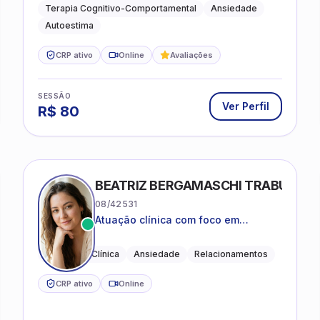
práticas para o cotidiano
Terapia Cognitivo-Comportamental
Ansiedade
Autoestima
CRP ativo
Online
Avaliações
SESSÃO
Ver Perfil
R$
80
BEATRIZ BERGAMASCHI TRABUCO
08/42531
Atuação clínica com foco em
acolhimento, autoestima, ansiedade
e transições de vida
Psicologia Clínica
Ansiedade
Relacionamentos
CRP ativo
Online