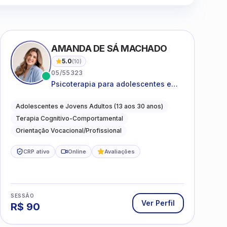
AMANDA DE SÁ MACHADO
5.0
(
10
)
05/55323
Psicoterapia para adolescentes e
jovens adultos com foco em
ansiedade, autoestima, relações e
Adolescentes e Jovens Adultos (13 aos 30 anos)
orientação profissional
Terapia Cognitivo-Comportamental
Orientação Vocacional/Profissional
CRP ativo
Online
Avaliações
SESSÃO
Ver Perfil
R$
90