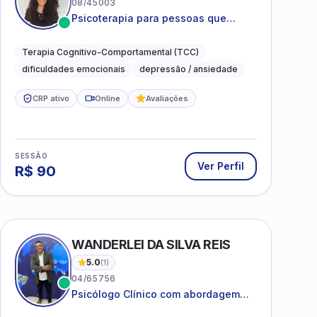
08/45003
Psicoterapia para pessoas que
desejam compreender as emoções e
lidar com as dificuldades do dia a
Terapia Cognitivo-Comportamental (TCC)
dia
dificuldades emocionais
depressão / ansiedade
CRP ativo
Online
Avaliações
SESSÃO
Ver Perfil
R$
90
WANDERLEI DA SILVA REIS
5.0
(
1
)
04/65756
Psicólogo Clínico com abordagem
TCC, especializado em saúde mental