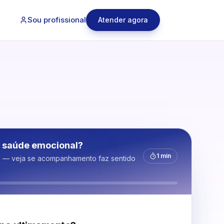
Sou profissional
Atender agora
 saúde emocional?
1 min
s — veja se acompanhamento faz sentido