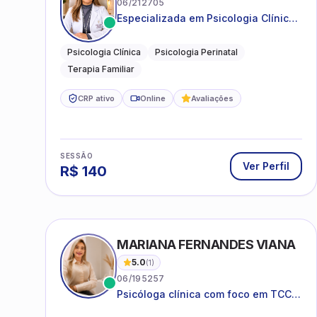
06/212705
Especializada em Psicologia Clínica
e Perinatal para adolescentes,
adultos e famílias
Psicologia Clínica
Psicologia Perinatal
Terapia Familiar
CRP ativo
Online
Avaliações
SESSÃO
Ver Perfil
R$
140
MARIANA FERNANDES VIANA
5.0
(
1
)
06/195257
Psicóloga clínica com foco em TCC,
neuropsicopedagogia e