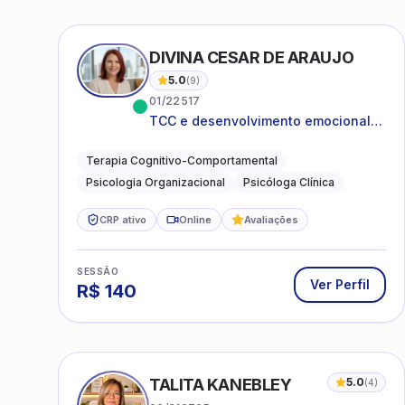
DIVINA CESAR DE ARAUJO
5.0
(
9
)
01/22517
TCC e desenvolvimento emocional
para adultos e idosos
Terapia Cognitivo-Comportamental
Psicologia Organizacional
Psicóloga Clínica
CRP ativo
Online
Avaliações
SESSÃO
Ver Perfil
R$
140
TALITA KANEBLEY
5.0
(
4
)