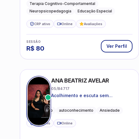
acompanhamento do
Terapia Cognitivo-Comportamental
neurodesenvolvimento.
Neuropsicopedagogia
Educação Especial
CRP ativo
Online
Avaliações
SESSÃO
Ver Perfil
R$
80
ANA BEATRIZ AVELAR
05/84717
Acolhimento e escuta sem
julgamentos! ❤️
Acolhimento
autoconhecimento
Ansiedade
CRP ativo
Online