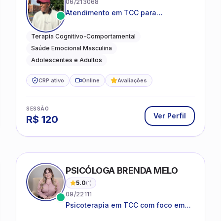
06/213068
Atendimento em TCC para
ansiedade, estresse e
desenvolvimento de autonomia
Terapia Cognitivo-Comportamental
emocional
Saúde Emocional Masculina
Adolescentes e Adultos
CRP ativo
Online
Avaliações
SESSÃO
Ver Perfil
R$
120
PSICÓLOGA BRENDA MELO
5.0
(
1
)
09/22111
Psicoterapia em TCC com foco em
bem-estar emocional e estratégias