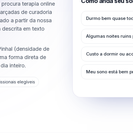
Como anda seu so
procura terapia online
farçadas de curadoria
Durmo bem quase tod
nado a partir da nossa
a descrita em texto
Algumas noites ruins
Pinhal (densidade de
Custo a dormir ou a
ma forma direta de
ia inteiro.
Meu sono está bem p
ssionais elegíveis