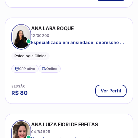
ANA LARA ROQUE
12/30200
Especializado em ansiedade, depressão e
desenvolvimento emocional
Psicologia Clínica
CRP ativo
Online
SESSÃO
Ver Perfil
R$
80
ANA LUIZA FIORI DE FREITAS
04/84825