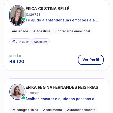
ÉRICA CRISTINA BELLÉ
12/26723
Te ajudo a entender suas emoções e a
encontrar formas mais leves de lidar com o
que você está vivendo
Ansiedade
Autoestima
Sobrecarga emocional
CRP ativo
Online
SESSÃO
Ver Perfil
R$
120
ERIKA REGINA FERNANDES REIS FRIAS
06/109815
Acolher, escutar e ajudar as pessoas a
darem um novo sentido na vida
Psicologia Clínica
Acolhimento
Autoconhecimento