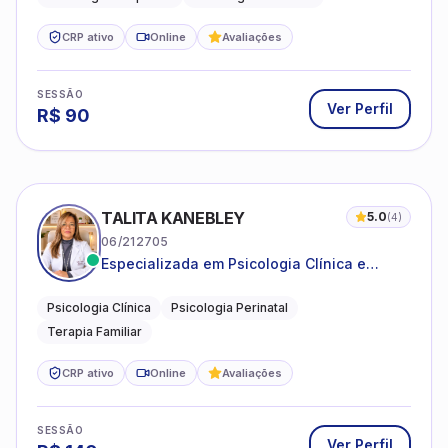
CRP ativo
Online
Avaliações
SESSÃO
Ver Perfil
R$
90
TALITA KANEBLEY
5.0
(
4
)
06/212705
Especializada em Psicologia Clínica e
Perinatal para adolescentes, adultos e
famílias
Psicologia Clínica
Psicologia Perinatal
Terapia Familiar
CRP ativo
Online
Avaliações
SESSÃO
Ver Perfil