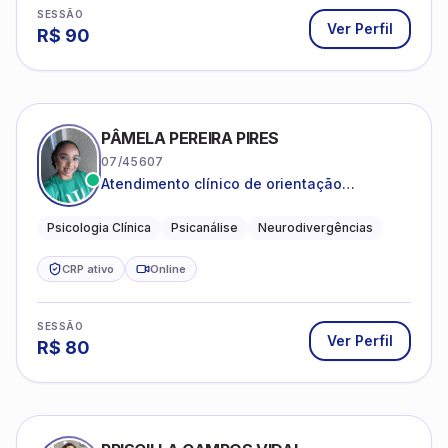
SESSÃO
Ver Perfil
R$
90
PÂMELA PEREIRA PIRES
07/45607
Atendimento clínico de orientação
psicanalítica para adolescentes, adultos e
crianças neurotípicas
Psicologia Clínica
Psicanálise
Neurodivergências
CRP ativo
Online
SESSÃO
Ver Perfil
R$
80