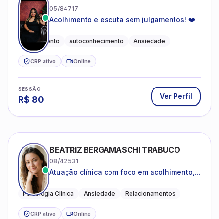
05/84717
Acolhimento e escuta sem julgamentos! ❤️
Acolhimento
autoconhecimento
Ansiedade
CRP ativo
Online
SESSÃO
Ver Perfil
R$
80
BEATRIZ BERGAMASCHI TRABUCO
08/42531
Atuação clínica com foco em acolhimento,
autoestima, ansiedade e transições de vida
Psicologia Clínica
Ansiedade
Relacionamentos
CRP ativo
Online