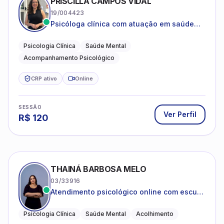
PRISCILLA CAMPOS VIDAL
19/004423
Psicóloga clínica com atuação em saúde
mental e acompanhamento psicológico.
Psicologia Clínica
Saúde Mental
Acompanhamento Psicológico
CRP ativo
Online
SESSÃO
Ver Perfil
R$
120
THAINÁ BARBOSA MELO
03/33916
Atendimento psicológico online com escuta
acolhedora e foco no seu bem-estar
emocional
Psicologia Clínica
Saúde Mental
Acolhimento