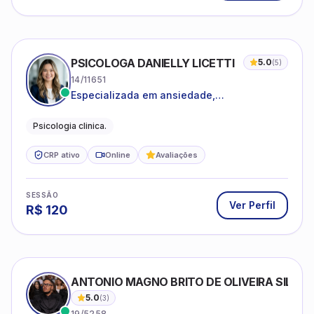
PSICOLOGA DANIELLY LICETTI
5.0
(
5
)
14/11651
Especializada em ansiedade,
autoconhecimento, depressão.
Psicologia clinica.
CRP ativo
Online
Avaliações
SESSÃO
Ver Perfil
R$
120
ANTONIO MAGNO BRITO DE OLIVEIRA SILVA
5.0
(
3
)
19/5258