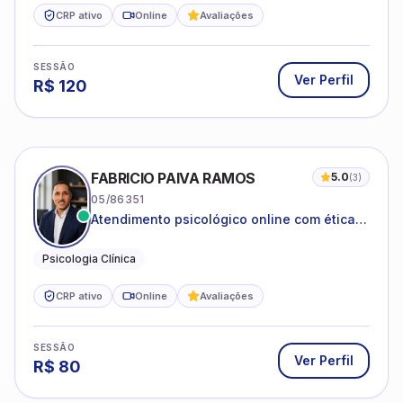
CRP ativo
Online
Avaliações
SESSÃO
Ver Perfil
R$
120
FABRICIO PAIVA RAMOS
5.0
(
3
)
05/86351
Atendimento psicológico online com ética,
sigilo e acolhimento.
Psicologia Clínica
CRP ativo
Online
Avaliações
SESSÃO
Ver Perfil
R$
80