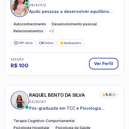
08/42512
Ajudo pessoas a desenvolver equilíbrio
emocional e relações mais saudáveis
Autoconhecimento
Desenvolvimento pessoal
Relacionamentos
+
2
CRP ativo
Online
Avaliações
SESSÃO
Ver Perfil
R$
100
RAQUEL BENTO DA SILVA
5.0
(
8
)
03/30147
Pós-graduada em TCC e Psicologia
Hospitalar e da Saúde
Terapia Cognitivo-Comportamental
Psicologia Hospitalar
Psicologia da Saúde