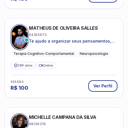
MATHEUS DE OLIVEIRA SALLES
04/83673
Te ajudo a organizar seus pensamentos,
regular suas emoções e viver com mais
clareza e sentido, com uma terapia
Terapia Cognitivo-Comportamental
Neuropsicologia
estruturada e baseada em ciência.
CRP ativo
Online
SESSÃO
Ver Perfil
R$
100
MICHELLE CAMPANA DA SILVA
08/46219