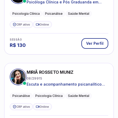
Psicóloga Clínica e Pós Graduanda em
Psicanálise Clínica e Teoria pela FAAP.
Psicologia Clínica
Psicanálise
Saúde Mental
CRP ativo
Online
SESSÃO
Ver Perfil
R$
130
MIRIÃ ROSSETO MUNIZ
08/29915
Escuta e acompanhamento psicanalítico
para adultos e adolescentes.
Psicanálise
Psicologia Clínica
Saúde Mental
CRP ativo
Online