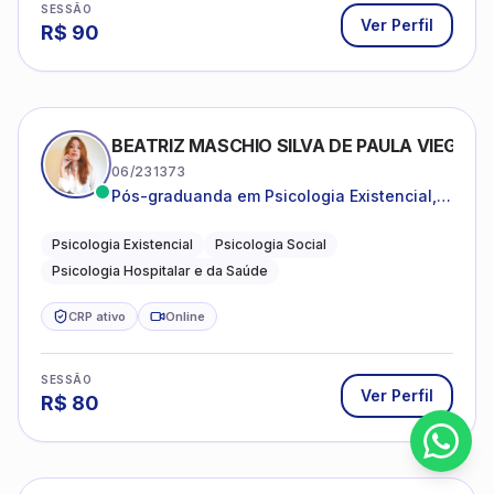
SESSÃO
Ver Perfil
R$
90
BEATRIZ MASCHIO SILVA DE PAULA VIEGAS
06/231373
Pós-graduanda em Psicologia Existencial,
Psicologia Social e Psicologia Hospitalar e
da Saúde.
Psicologia Existencial
Psicologia Social
Psicologia Hospitalar e da Saúde
CRP ativo
Online
SESSÃO
Ver Perfil
R$
80