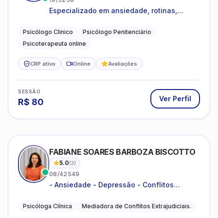
Especializado em ansiedade, rotinas,
dificuldades emocionais, conflitos
familiares e questões comportamentais.
Psicólogo Clinico
Psicólogo Penitenciário
Psicoterapeuta online
CRP ativo
Online
Avaliações
SESSÃO
Ver Perfil
R$
80
FABIANE SOARES BARBOZA BISCOTTO
5.0
(
3
)
08/42549
- Ansiedade - Depressão - Conflitos
conjugais - Conflitos familiares e
relacionamentos - Autoestima -
Psicóloga Clínica
Mediadora de Conflitos Extrajudiciais.
Desenvolvimento emocional