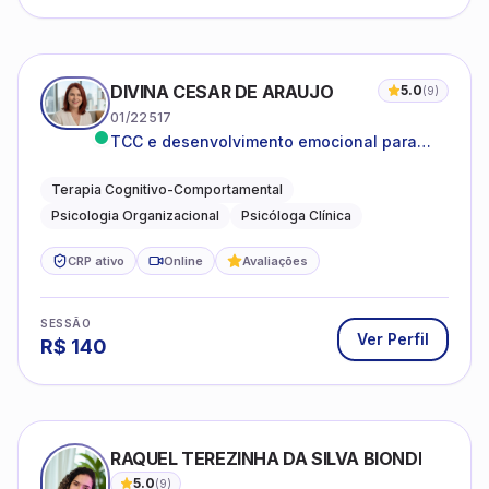
DIVINA CESAR DE ARAUJO
5.0
(
9
)
01/22517
TCC e desenvolvimento emocional para
adultos e idosos
Terapia Cognitivo-Comportamental
Psicologia Organizacional
Psicóloga Clínica
CRP ativo
Online
Avaliações
SESSÃO
Ver Perfil
R$
140
RAQUEL TEREZINHA DA SILVA BIONDI
5.0
(
9
)