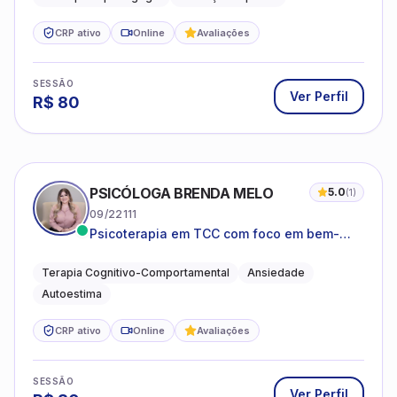
CRP ativo
Online
Avaliações
SESSÃO
Ver Perfil
R$
80
PSICÓLOGA BRENDA MELO
5.0
(
1
)
09/22111
Psicoterapia em TCC com foco em bem-
estar emocional e estratégias práticas para
o cotidiano
Terapia Cognitivo-Comportamental
Ansiedade
Autoestima
CRP ativo
Online
Avaliações
SESSÃO
Ver Perfil