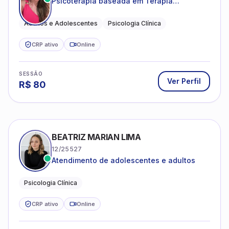
Psicoterapia baseada em Terapia
Cognitivo-Comportamental
Adultos e Adolescentes
Psicologia Clínica
CRP ativo
Online
SESSÃO
Ver Perfil
R$
80
BEATRIZ MARIAN LIMA
12/25527
Atendimento de adolescentes e adultos
Psicologia Clínica
CRP ativo
Online