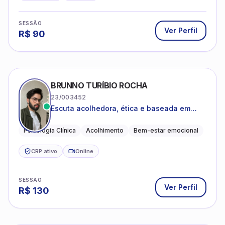
SESSÃO
Ver Perfil
R$
90
BRUNNO TURÍBIO ROCHA
23/003452
Escuta acolhedora, ética e baseada em
evidências
Psicologia Clínica
Acolhimento
Bem-estar emocional
CRP ativo
Online
SESSÃO
Ver Perfil
R$
130