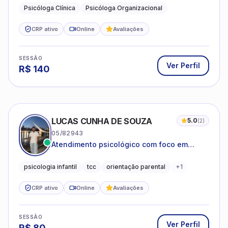
Psicóloga Clínica
Psicóloga Organizacional
CRP ativo
Online
Avaliações
SESSÃO
Ver Perfil
R$
140
LUCAS CUNHA DE SOUZA
5.0
(
2
)
05/82943
Atendimento psicológico com foco em
Terapia Cognitivo-Comportamental (TCC),
promovendo equilíbrio emocional e
psicologia infantil
tcc
orientação parental
+
1
qualidade de vida.
CRP ativo
Online
Avaliações
SESSÃO
Ver Perfil
R$
80