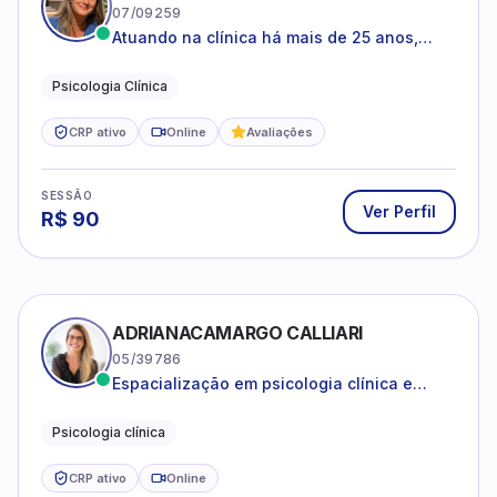
07/09259
Atuando na clínica há mais de 25 anos,
amparada pela psicanálise e suas
estruturas, com experiência em
Psicologia Clínica
atendimento a jovens e adultos.
CRP ativo
Online
Avaliações
SESSÃO
Ver Perfil
R$
90
ADRIANACAMARGO CALLIARI
05/39786
Espacialização em psicologia clínica e
coach
Psicologia clínica
CRP ativo
Online