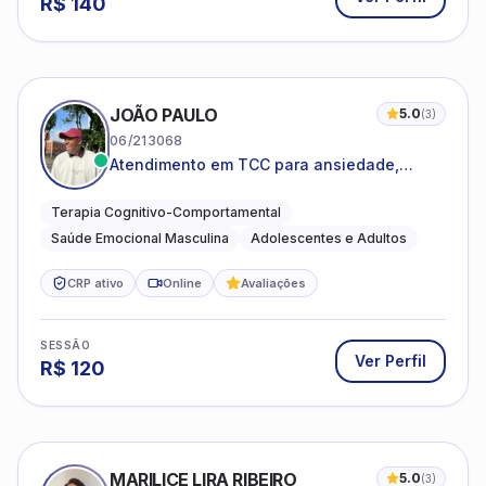
R$
140
JOÃO PAULO
5.0
(
3
)
06/213068
Atendimento em TCC para ansiedade,
estresse e desenvolvimento de autonomia
emocional
Terapia Cognitivo-Comportamental
Saúde Emocional Masculina
Adolescentes e Adultos
CRP ativo
Online
Avaliações
SESSÃO
Ver Perfil
R$
120
MARILICE LIRA RIBEIRO
5.0
(
3
)