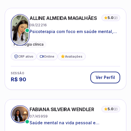
ALLINE ALMEIDA MAGALHÃES
5.0
(
2
)
09/22216
Psicoterapia com foco em saúde mental,
relações interpessoais e autoestima para
adolescentes e adultos.
Psicologia clínica
CRP ativo
Online
Avaliações
SESSÃO
Ver Perfil
R$
90
FABIANA SILVEIRA WENDLER
5.0
(
2
)
07/45959
Saúde mental na vida pessoal e
profissional.