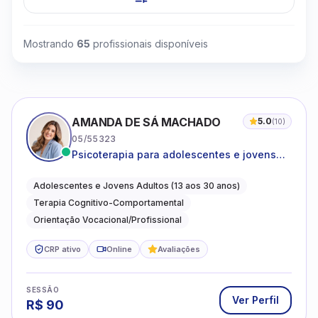
Mostrando
65
profissionais disponíveis
AMANDA DE SÁ MACHADO
5.0
(
10
)
05/55323
Psicoterapia para adolescentes e jovens
adultos com foco em ansiedade,
autoestima, relações e orientação
Adolescentes e Jovens Adultos (13 aos 30 anos)
profissional
Terapia Cognitivo-Comportamental
Orientação Vocacional/Profissional
CRP ativo
Online
Avaliações
SESSÃO
Ver Perfil
R$
90