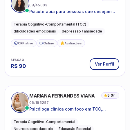
08/45003
Psicoterapia para pessoas que desejam
compreender as emoções e lidar com as
dificuldades do dia a dia
Terapia Cognitivo-Comportamental (TCC)
dificuldades emocionais
depressão / ansiedade
CRP ativo
Online
Avaliações
SESSÃO
Ver Perfil
R$
90
MARIANA FERNANDES VIANA
5.0
(
1
)
06/195257
Psicóloga clínica com foco em TCC,
neuropsicopedagogia e acompanhamento
do neurodesenvolvimento.
Terapia Cognitivo-Comportamental
Neuropsicopedagogia
Educação Especial