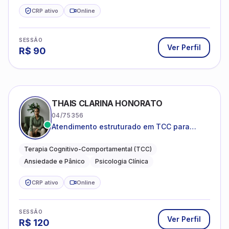
CRP ativo
Online
SESSÃO
Ver Perfil
R$
90
THAIS CLARINA HONORATO
04/75356
Atendimento estruturado em TCC para
ansiedade, pânico e autocobrança
excessiva
Terapia Cognitivo-Comportamental (TCC)
Ansiedade e Pânico
Psicologia Clínica
CRP ativo
Online
SESSÃO
Ver Perfil
R$
120