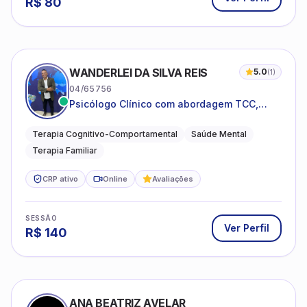
R$
80
WANDERLEI DA SILVA REIS
5.0
(
1
)
04/65756
Psicólogo Clínico com abordagem TCC,
especializado em saúde mental e terapia
sistêmica
Terapia Cognitivo-Comportamental
Saúde Mental
Terapia Familiar
CRP ativo
Online
Avaliações
SESSÃO
Ver Perfil
R$
140
ANA BEATRIZ AVELAR