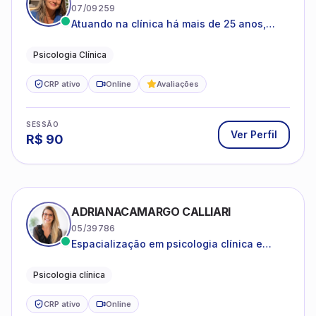
07/09259
Atuando na clínica há mais de 25 anos,
amparada pela psicanálise e suas
estruturas, com experiência em
Psicologia Clínica
atendimento a jovens e adultos.
CRP ativo
Online
Avaliações
SESSÃO
Ver Perfil
R$
90
ADRIANACAMARGO CALLIARI
05/39786
Espacialização em psicologia clínica e
coach
Psicologia clínica
CRP ativo
Online