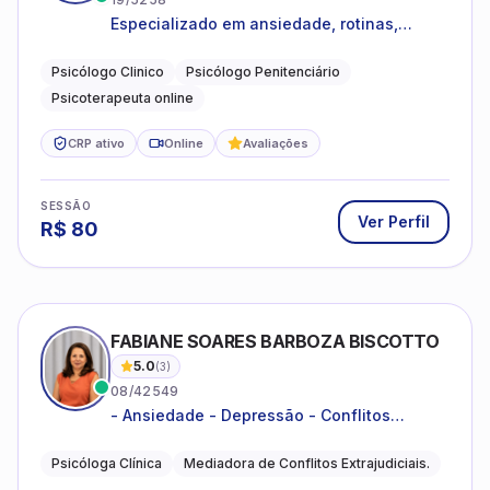
Especializado em ansiedade, rotinas,
dificuldades emocionais, conflitos
familiares e questões comportamentais.
Psicólogo Clinico
Psicólogo Penitenciário
Psicoterapeuta online
CRP ativo
Online
Avaliações
SESSÃO
Ver Perfil
R$
80
FABIANE SOARES BARBOZA BISCOTTO
5.0
(
3
)
08/42549
- Ansiedade - Depressão - Conflitos
conjugais - Conflitos familiares e
relacionamentos - Autoestima -
Psicóloga Clínica
Mediadora de Conflitos Extrajudiciais.
Desenvolvimento emocional