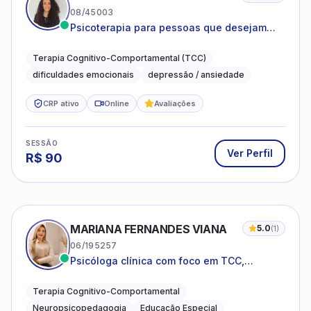
08/45003
Psicoterapia para pessoas que desejam
compreender as emoções e lidar com as
dificuldades do dia a dia
Terapia Cognitivo-Comportamental (TCC)
dificuldades emocionais
depressão / ansiedade
CRP ativo
Online
Avaliações
SESSÃO
Ver Perfil
R$
90
MARIANA FERNANDES VIANA
5.0
(
1
)
06/195257
Psicóloga clínica com foco em TCC,
neuropsicopedagogia e acompanhamento
do neurodesenvolvimento.
Terapia Cognitivo-Comportamental
Neuropsicopedagogia
Educação Especial