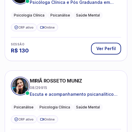
Psicóloga Clínica e Pós Graduanda em
Psicanálise Clínica e Teoria pela FAAP.
Psicologia Clínica
Psicanálise
Saúde Mental
CRP ativo
Online
SESSÃO
Ver Perfil
R$
130
MIRIÃ ROSSETO MUNIZ
08/29915
Escuta e acompanhamento psicanalítico
para adultos e adolescentes.
Psicanálise
Psicologia Clínica
Saúde Mental
CRP ativo
Online