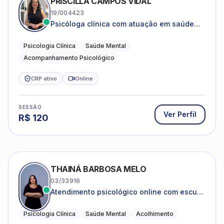
PRISCILLA CAMPOS VIDAL
19/004423
Psicóloga clínica com atuação em saúde
mental e acompanhamento psicológico.
Psicologia Clínica
Saúde Mental
Acompanhamento Psicológico
CRP ativo
Online
SESSÃO
Ver Perfil
R$
120
THAINÁ BARBOSA MELO
03/33916
Atendimento psicológico online com escuta
acolhedora e foco no seu bem-estar
emocional
Psicologia Clínica
Saúde Mental
Acolhimento