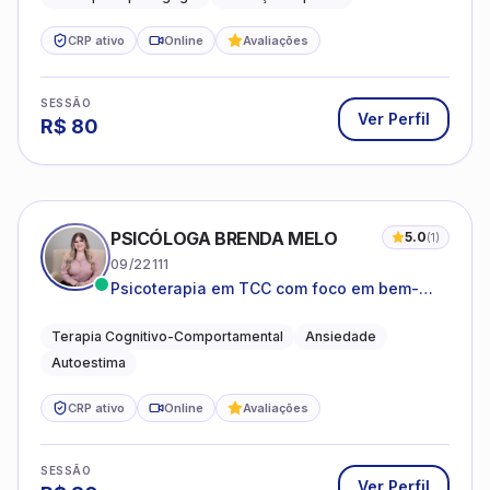
CRP ativo
Online
Avaliações
SESSÃO
Ver Perfil
R$
80
PSICÓLOGA BRENDA MELO
5.0
(
1
)
09/22111
Psicoterapia em TCC com foco em bem-
estar emocional e estratégias práticas para
o cotidiano
Terapia Cognitivo-Comportamental
Ansiedade
Autoestima
CRP ativo
Online
Avaliações
SESSÃO
Ver Perfil