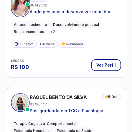
08/42512
Ajudo pessoas a desenvolver equilíbrio
emocional e relações mais saudáveis
Autoconhecimento
Desenvolvimento pessoal
Relacionamentos
+
2
CRP ativo
Online
Avaliações
SESSÃO
Ver Perfil
R$
100
RAQUEL BENTO DA SILVA
5.0
(
8
)
03/30147
Pós-graduada em TCC e Psicologia
Hospitalar e da Saúde
Terapia Cognitivo-Comportamental
Psicologia Hospitalar
Psicologia da Saúde