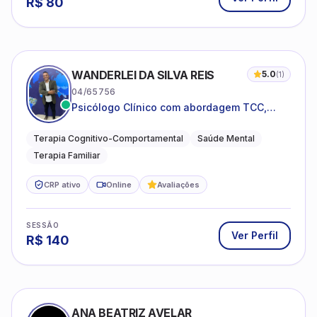
R$
80
WANDERLEI DA SILVA REIS
5.0
(
1
)
04/65756
Psicólogo Clínico com abordagem TCC,
especializado em saúde mental e terapia
sistêmica
Terapia Cognitivo-Comportamental
Saúde Mental
Terapia Familiar
CRP ativo
Online
Avaliações
SESSÃO
Ver Perfil
R$
140
ANA BEATRIZ AVELAR