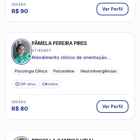
SESSÃO
Ver Perfil
R$
90
PÂMELA PEREIRA PIRES
07/45607
Atendimento clínico de orientação
psicanalítica para adolescentes, adultos e
crianças neurotípicas
Psicologia Clínica
Psicanálise
Neurodivergências
CRP ativo
Online
SESSÃO
Ver Perfil
R$
80