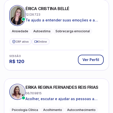
ÉRICA CRISTINA BELLÉ
12/26723
Te ajudo a entender suas emoções e a
encontrar formas mais leves de lidar com o
que você está vivendo
Ansiedade
Autoestima
Sobrecarga emocional
CRP ativo
Online
SESSÃO
Ver Perfil
R$
120
ERIKA REGINA FERNANDES REIS FRIAS
06/109815
Acolher, escutar e ajudar as pessoas a
darem um novo sentido na vida
Psicologia Clínica
Acolhimento
Autoconhecimento