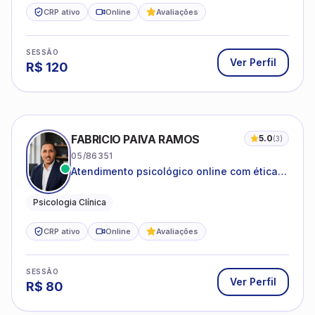
CRP ativo
Online
Avaliações
SESSÃO
Ver Perfil
R$
120
FABRICIO PAIVA RAMOS
5.0
(
3
)
05/86351
Atendimento psicológico online com ética,
sigilo e acolhimento.
Psicologia Clínica
CRP ativo
Online
Avaliações
SESSÃO
Ver Perfil
R$
80