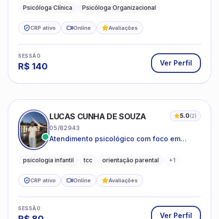
Psicóloga Clínica
Psicóloga Organizacional
CRP ativo
Online
Avaliações
SESSÃO
Ver Perfil
R$
140
LUCAS CUNHA DE SOUZA
5.0
(
2
)
05/82943
Atendimento psicológico com foco em
Terapia Cognitivo-Comportamental (TCC),
promovendo equilíbrio emocional e
psicologia infantil
tcc
orientação parental
+
1
qualidade de vida.
CRP ativo
Online
Avaliações
SESSÃO
Ver Perfil
R$
80