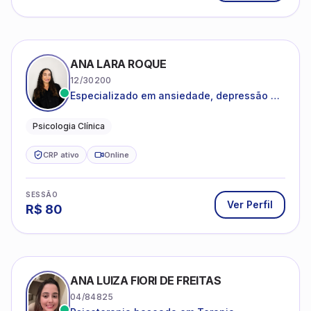
ANA LARA ROQUE
12/30200
Especializado em ansiedade, depressão e
desenvolvimento emocional
Psicologia Clínica
CRP ativo
Online
SESSÃO
Ver Perfil
R$
80
ANA LUIZA FIORI DE FREITAS
04/84825