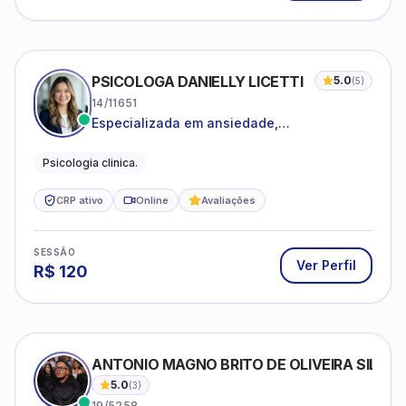
PSICOLOGA DANIELLY LICETTI
5.0
(
5
)
14/11651
Especializada em ansiedade,
autoconhecimento, depressão.
Psicologia clinica.
CRP ativo
Online
Avaliações
SESSÃO
Ver Perfil
R$
120
ANTONIO MAGNO BRITO DE OLIVEIRA SILVA
5.0
(
3
)
19/5258