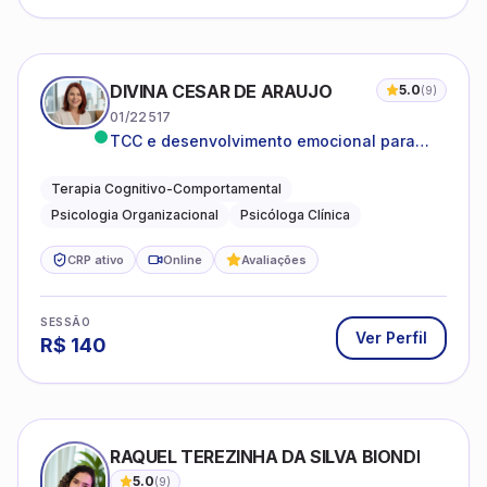
DIVINA CESAR DE ARAUJO
5.0
(
9
)
01/22517
TCC e desenvolvimento emocional para
adultos e idosos
Terapia Cognitivo-Comportamental
Psicologia Organizacional
Psicóloga Clínica
CRP ativo
Online
Avaliações
SESSÃO
Ver Perfil
R$
140
RAQUEL TEREZINHA DA SILVA BIONDI
5.0
(
9
)