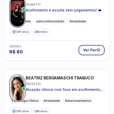
05/84717
Acolhimento e escuta sem julgamentos! ❤️
Acolhimento
autoconhecimento
Ansiedade
CRP ativo
Online
SESSÃO
Ver Perfil
R$
80
BEATRIZ BERGAMASCHI TRABUCO
08/42531
Atuação clínica com foco em acolhimento,
autoestima, ansiedade e transições de vida
Psicologia Clínica
Ansiedade
Relacionamentos
CRP ativo
Online