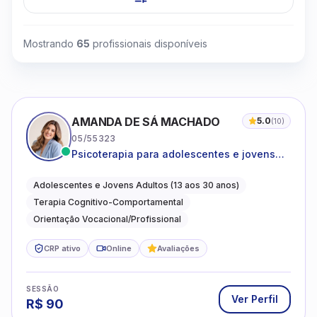
Mostrando
65
profissionais disponíveis
AMANDA DE SÁ MACHADO
5.0
(
10
)
05/55323
Psicoterapia para adolescentes e jovens
adultos com foco em ansiedade,
autoestima, relações e orientação
Adolescentes e Jovens Adultos (13 aos 30 anos)
profissional
Terapia Cognitivo-Comportamental
Orientação Vocacional/Profissional
CRP ativo
Online
Avaliações
SESSÃO
Ver Perfil
R$
90