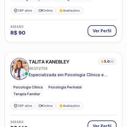
CRP ativo
Online
Avaliações
SESSÃO
Ver Perfil
R$
90
TALITA KANEBLEY
5.0
(
4
)
06/212705
Especializada em Psicologia Clínica e
Perinatal para adolescentes, adultos e
famílias
Psicologia Clínica
Psicologia Perinatal
Terapia Familiar
CRP ativo
Online
Avaliações
SESSÃO
Ver Perfil