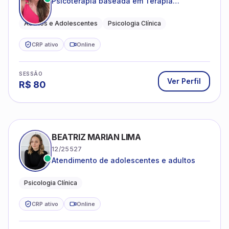
Psicoterapia baseada em Terapia
Cognitivo-Comportamental
Adultos e Adolescentes
Psicologia Clínica
CRP ativo
Online
SESSÃO
Ver Perfil
R$
80
BEATRIZ MARIAN LIMA
12/25527
Atendimento de adolescentes e adultos
Psicologia Clínica
CRP ativo
Online