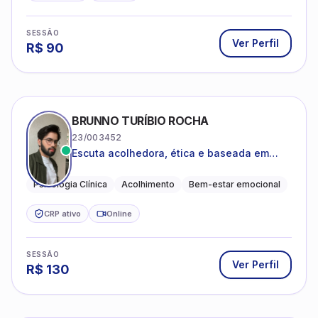
SESSÃO
Ver Perfil
R$
90
BRUNNO TURÍBIO ROCHA
23/003452
Escuta acolhedora, ética e baseada em
evidências
Psicologia Clínica
Acolhimento
Bem-estar emocional
CRP ativo
Online
SESSÃO
Ver Perfil
R$
130