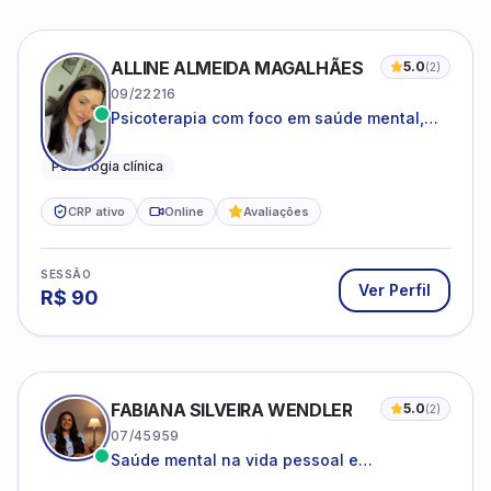
ALLINE ALMEIDA MAGALHÃES
5.0
(
2
)
09/22216
Psicoterapia com foco em saúde mental,
relações interpessoais e autoestima para
adolescentes e adultos.
Psicologia clínica
CRP ativo
Online
Avaliações
SESSÃO
Ver Perfil
R$
90
FABIANA SILVEIRA WENDLER
5.0
(
2
)
07/45959
Saúde mental na vida pessoal e
profissional.