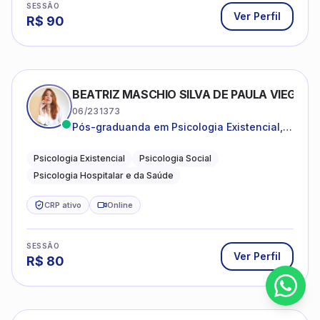
SESSÃO
Ver Perfil
R$
90
BEATRIZ MASCHIO SILVA DE PAULA VIEGAS
06/231373
Pós-graduanda em Psicologia Existencial,
Psicologia Social e Psicologia Hospitalar e
da Saúde.
Psicologia Existencial
Psicologia Social
Psicologia Hospitalar e da Saúde
CRP ativo
Online
SESSÃO
Ver Perfil
R$
80