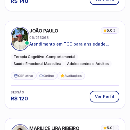
R$
140
JOÃO PAULO
5.0
(
3
)
06/213068
Atendimento em TCC para ansiedade,
estresse e desenvolvimento de autonomia
emocional
Terapia Cognitivo-Comportamental
Saúde Emocional Masculina
Adolescentes e Adultos
CRP ativo
Online
Avaliações
SESSÃO
Ver Perfil
R$
120
MARILICE LIRA RIBEIRO
5.0
(
3
)