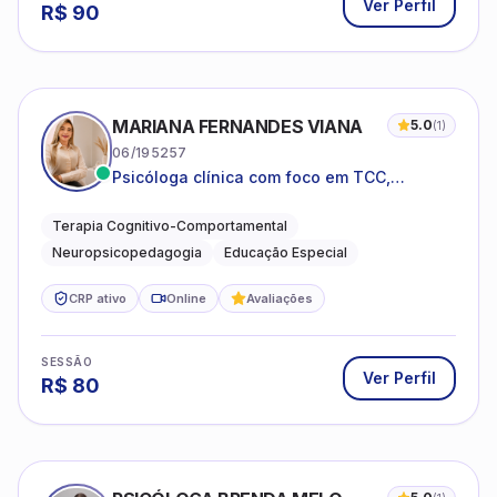
Ver Perfil
R$
90
MARIANA FERNANDES VIANA
5.0
(
1
)
06/195257
Psicóloga clínica com foco em TCC,
neuropsicopedagogia e acompanhamento
do neurodesenvolvimento.
Terapia Cognitivo-Comportamental
Neuropsicopedagogia
Educação Especial
CRP ativo
Online
Avaliações
SESSÃO
Ver Perfil
R$
80