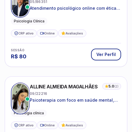
05/86351
Atendimento psicológico online com ética,
sigilo e acolhimento.
Psicologia Clínica
CRP ativo
Online
Avaliações
SESSÃO
Ver Perfil
R$
80
ALLINE ALMEIDA MAGALHÃES
5.0
(
2
)
09/22216
Psicoterapia com foco em saúde mental,
relações interpessoais e autoestima para
adolescentes e adultos.
Psicologia clínica
CRP ativo
Online
Avaliações