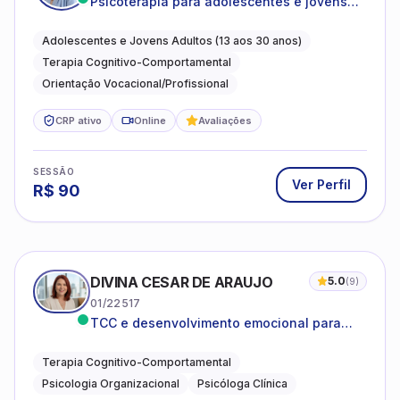
Psicoterapia para adolescentes e jovens
adultos com foco em ansiedade,
autoestima, relações e orientação
Adolescentes e Jovens Adultos (13 aos 30 anos)
profissional
Terapia Cognitivo-Comportamental
Orientação Vocacional/Profissional
CRP ativo
Online
Avaliações
SESSÃO
Ver Perfil
R$
90
DIVINA CESAR DE ARAUJO
5.0
(
9
)
01/22517
TCC e desenvolvimento emocional para
adultos e idosos
Terapia Cognitivo-Comportamental
Psicologia Organizacional
Psicóloga Clínica