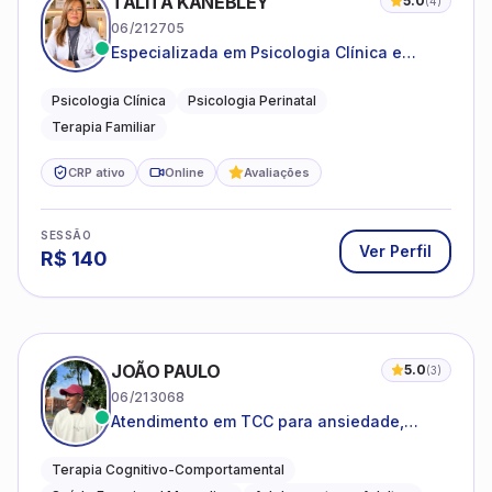
TALITA KANEBLEY
5.0
(
4
)
06/212705
Especializada em Psicologia Clínica e
Perinatal para adolescentes, adultos e
famílias
Psicologia Clínica
Psicologia Perinatal
Terapia Familiar
CRP ativo
Online
Avaliações
SESSÃO
Ver Perfil
R$
140
JOÃO PAULO
5.0
(
3
)
06/213068
Atendimento em TCC para ansiedade,
estresse e desenvolvimento de autonomia
emocional
Terapia Cognitivo-Comportamental