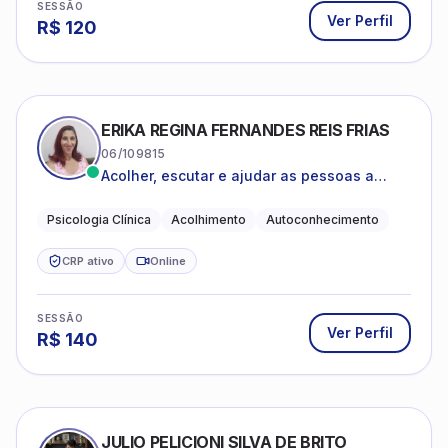
SESSÃO
Ver Perfil
R$
120
ERIKA REGINA FERNANDES REIS FRIAS
06/109815
Acolher, escutar e ajudar as pessoas a
darem um novo sentido na vida
Psicologia Clínica
Acolhimento
Autoconhecimento
CRP ativo
Online
SESSÃO
Ver Perfil
R$
140
JULIO PELICIONI SILVA DE BRITO