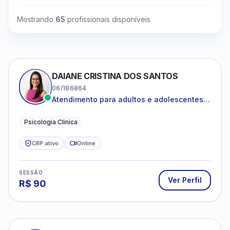
Mostrando
65
profissionais disponíveis
DAIANE CRISTINA DOS SANTOS
06/186864
Atendimento para adultos e adolescentes a
partir de 12 anos
Psicologia Clinica
CRP ativo
Online
SESSÃO
Ver Perfil
R$
90