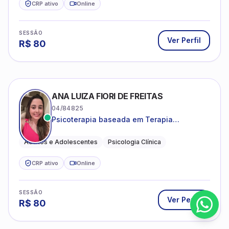
CRP ativo
Online
SESSÃO
Ver Perfil
R$
80
ANA LUIZA FIORI DE FREITAS
04/84825
Psicoterapia baseada em Terapia
Cognitivo-Comportamental
Adultos e Adolescentes
Psicologia Clínica
CRP ativo
Online
SESSÃO
Ver Perfil
R$
80