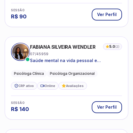
SESSÃO
Ver Perfil
R$
90
FABIANA SILVEIRA WENDLER
5.0
(
2
)
07/45959
Saúde mental na vida pessoal e
profissional.
Psicóloga Clínica
Psicóloga Organizacional
CRP ativo
Online
Avaliações
SESSÃO
Ver Perfil
R$
140