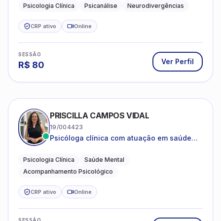
crianças neurotípicas
Psicologia Clínica
Psicanálise
Neurodivergências
CRP ativo
Online
SESSÃO
Ver Perfil
R$
80
PRISCILLA CAMPOS VIDAL
19/004423
Psicóloga clínica com atuação em saúde
mental e acompanhamento psicológico.
Psicologia Clínica
Saúde Mental
Acompanhamento Psicológico
CRP ativo
Online
SESSÃO