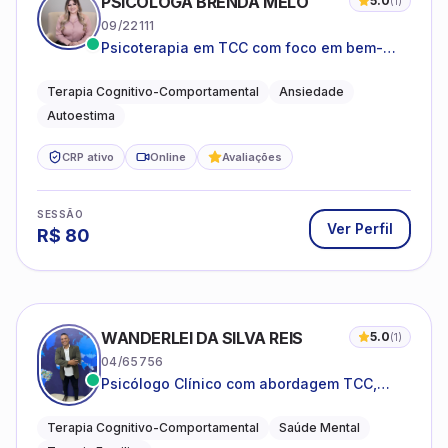
PSICÓLOGA BRENDA MELO
5.0
(
1
)
09/22111
Psicoterapia em TCC com foco em bem-
estar emocional e estratégias práticas para
o cotidiano
Terapia Cognitivo-Comportamental
Ansiedade
Autoestima
CRP ativo
Online
Avaliações
SESSÃO
Ver Perfil
R$
80
WANDERLEI DA SILVA REIS
5.0
(
1
)
04/65756
Psicólogo Clínico com abordagem TCC,
especializado em saúde mental e terapia
sistêmica
Terapia Cognitivo-Comportamental
Saúde Mental