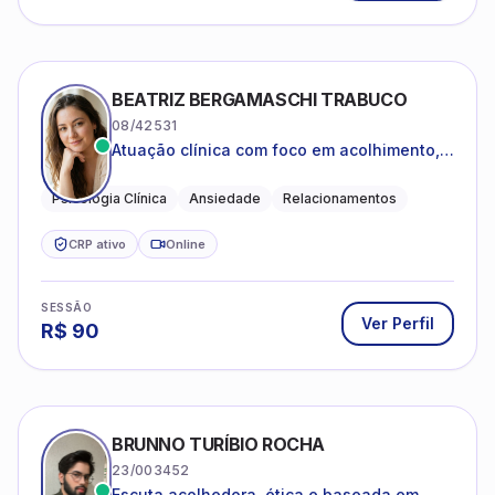
BEATRIZ BERGAMASCHI TRABUCO
08/42531
Atuação clínica com foco em acolhimento,
autoestima, ansiedade e transições de vida
Psicologia Clínica
Ansiedade
Relacionamentos
CRP ativo
Online
SESSÃO
Ver Perfil
R$
90
BRUNNO TURÍBIO ROCHA
23/003452
Escuta acolhedora, ética e baseada em