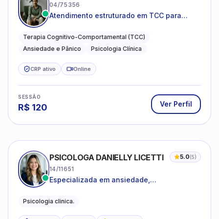
04/75356
Atendimento estruturado em TCC para
ansiedade, pânico e autocobrança
excessiva
Terapia Cognitivo-Comportamental (TCC)
Ansiedade e Pânico
Psicologia Clínica
CRP ativo
Online
SESSÃO
Ver Perfil
R$
120
PSICOLOGA DANIELLY LICETTI
5.0
(
5
)
14/11651
Especializada em ansiedade,
autoconhecimento, depressão.
Psicologia clinica.