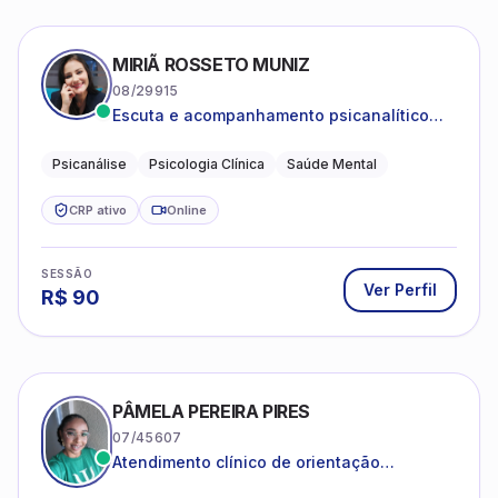
MIRIÃ ROSSETO MUNIZ
08/29915
Escuta e acompanhamento psicanalítico
para adultos e adolescentes.
Psicanálise
Psicologia Clínica
Saúde Mental
CRP ativo
Online
SESSÃO
Ver Perfil
R$
90
PÂMELA PEREIRA PIRES
07/45607
Atendimento clínico de orientação
psicanalítica para adolescentes, adultos e