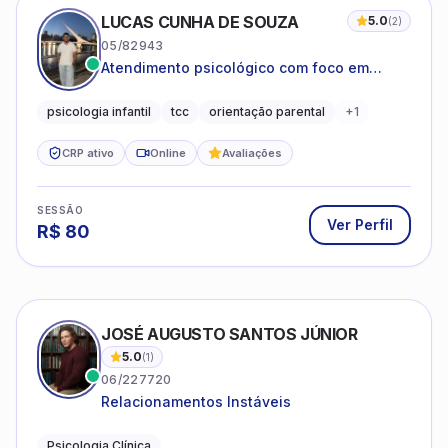
LUCAS CUNHA DE SOUZA
5.0
(
2
)
05/82943
Atendimento psicológico com foco em
Terapia Cognitivo-Comportamental (TCC),
promovendo equilíbrio emocional e
psicologia infantil
tcc
orientação parental
+
1
qualidade de vida.
CRP ativo
Online
Avaliações
SESSÃO
Ver Perfil
R$
80
JOSÉ AUGUSTO SANTOS JÚNIOR
5.0
(
1
)
06/227720
Relacionamentos Instáveis
Psicologia Clínica