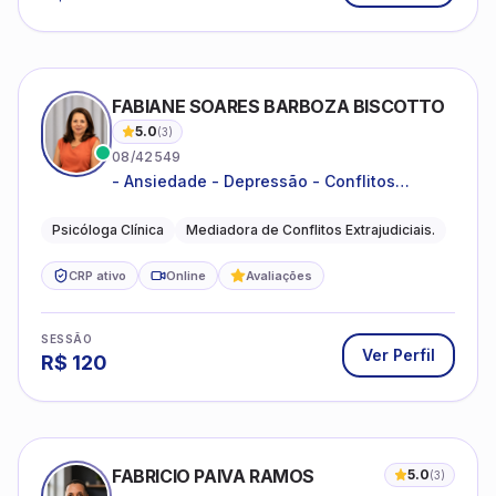
FABIANE SOARES BARBOZA BISCOTTO
5.0
(
3
)
08/42549
- Ansiedade - Depressão - Conflitos
conjugais - Conflitos familiares e
relacionamentos - Autoestima -
Psicóloga Clínica
Mediadora de Conflitos Extrajudiciais.
Desenvolvimento emocional
CRP ativo
Online
Avaliações
SESSÃO
Ver Perfil
R$
120
FABRICIO PAIVA RAMOS
5.0
(
3
)