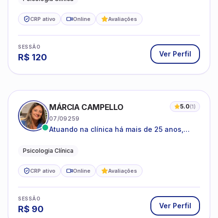
CRP ativo
Online
Avaliações
SESSÃO
Ver Perfil
R$
120
MÁRCIA CAMPELLO
5.0
(
1
)
07/09259
Atuando na clínica há mais de 25 anos,
amparada pela psicanálise e suas
estruturas, com experiência em
Psicologia Clínica
atendimento a jovens e adultos.
CRP ativo
Online
Avaliações
SESSÃO
Ver Perfil
R$
90