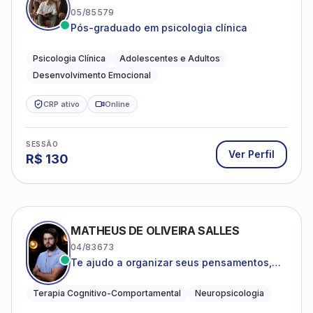
05/85579
Pós-graduado em psicologia clínica
Psicologia Clínica
Adolescentes e Adultos
Desenvolvimento Emocional
CRP ativo
Online
SESSÃO
Ver Perfil
R$
130
MATHEUS DE OLIVEIRA SALLES
04/83673
Te ajudo a organizar seus pensamentos,
regular suas emoções e viver com mais
clareza e sentido, com uma terapia
Terapia Cognitivo-Comportamental
Neuropsicologia
estruturada e baseada em ciência.