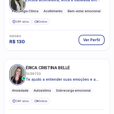
evidências
Psicologia Clínica
Acolhimento
Bem-estar emocional
CRP ativo
Online
SESSÃO
Ver Perfil
R$
130
ÉRICA CRISTINA BELLÉ
12/26723
Te ajudo a entender suas emoções e a
encontrar formas mais leves de lidar com o
que você está vivendo
Ansiedade
Autoestima
Sobrecarga emocional
CRP ativo
Online