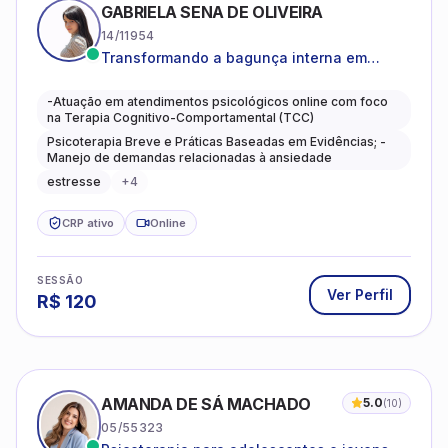
GABRIELA SENA DE OLIVEIRA
14/11954
Transformando a bagunça interna em
autoconhecimento, clareza, leveza e
caminhos mais gentis para se viver.
-Atuação em atendimentos psicológicos online com foco
na Terapia Cognitivo-Comportamental (TCC)
Psicoterapia Breve e Práticas Baseadas em Evidências; -
Manejo de demandas relacionadas à ansiedade
estresse
+
4
CRP ativo
Online
SESSÃO
Ver Perfil
R$
120
AMANDA DE SÁ MACHADO
5.0
(
10
)
05/55323