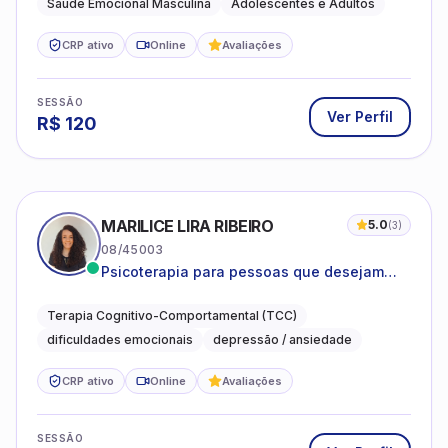
Saúde Emocional Masculina
Adolescentes e Adultos
CRP ativo
Online
Avaliações
SESSÃO
Ver Perfil
R$
120
MARILICE LIRA RIBEIRO
5.0
(
3
)
08/45003
Psicoterapia para pessoas que desejam
compreender as emoções e lidar com as
dificuldades do dia a dia
Terapia Cognitivo-Comportamental (TCC)
dificuldades emocionais
depressão / ansiedade
CRP ativo
Online
Avaliações
SESSÃO