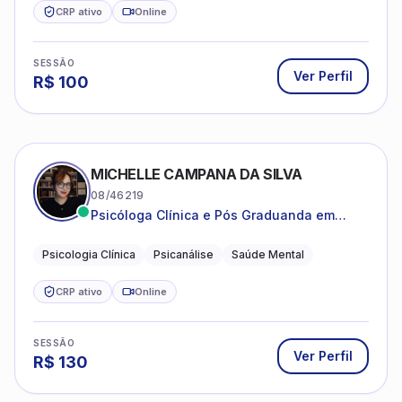
CRP ativo
Online
SESSÃO
Ver Perfil
R$
100
MICHELLE CAMPANA DA SILVA
08/46219
Psicóloga Clínica e Pós Graduanda em
Psicanálise Clínica e Teoria pela FAAP.
Psicologia Clínica
Psicanálise
Saúde Mental
CRP ativo
Online
SESSÃO
Ver Perfil
R$
130