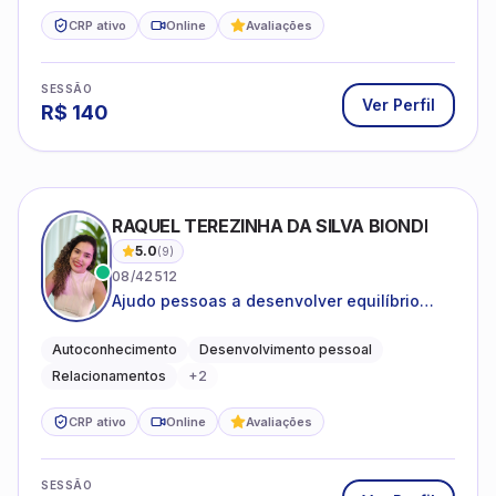
CRP ativo
Online
Avaliações
SESSÃO
Ver Perfil
R$
140
RAQUEL TEREZINHA DA SILVA BIONDI
5.0
(
9
)
08/42512
Ajudo pessoas a desenvolver equilíbrio
emocional e relações mais saudáveis
Autoconhecimento
Desenvolvimento pessoal
Relacionamentos
+
2
CRP ativo
Online
Avaliações
SESSÃO