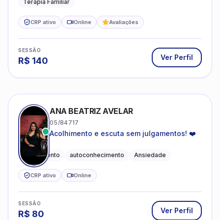
Terapia Familiar
CRP ativo
Online
Avaliações
SESSÃO
Ver Perfil
R$
140
ANA BEATRIZ AVELAR
05/84717
Acolhimento e escuta sem julgamentos! ❤️
Acolhimento
autoconhecimento
Ansiedade
CRP ativo
Online
SESSÃO
Ver Perfil
R$
80