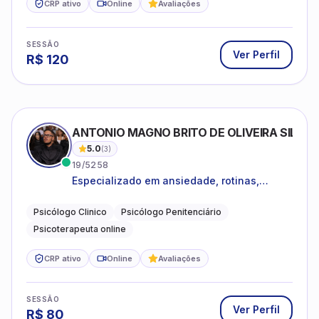
CRP ativo
Online
Avaliações
SESSÃO
Ver Perfil
R$
120
ANTONIO MAGNO BRITO DE OLIVEIRA SILVA
5.0
(
3
)
19/5258
Especializado em ansiedade, rotinas,
dificuldades emocionais, conflitos
familiares e questões comportamentais.
Psicólogo Clinico
Psicólogo Penitenciário
Psicoterapeuta online
CRP ativo
Online
Avaliações
SESSÃO
Ver Perfil
R$
80