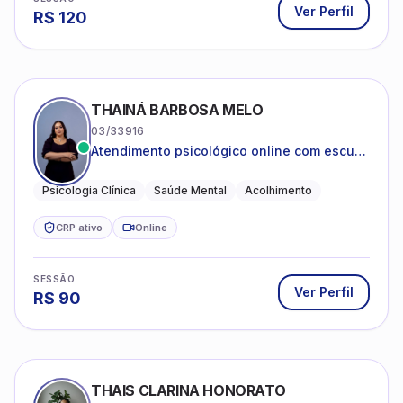
Ver Perfil
R$
120
THAINÁ BARBOSA MELO
03/33916
Atendimento psicológico online com escuta
acolhedora e foco no seu bem-estar
emocional
Psicologia Clínica
Saúde Mental
Acolhimento
CRP ativo
Online
SESSÃO
Ver Perfil
R$
90
THAIS CLARINA HONORATO