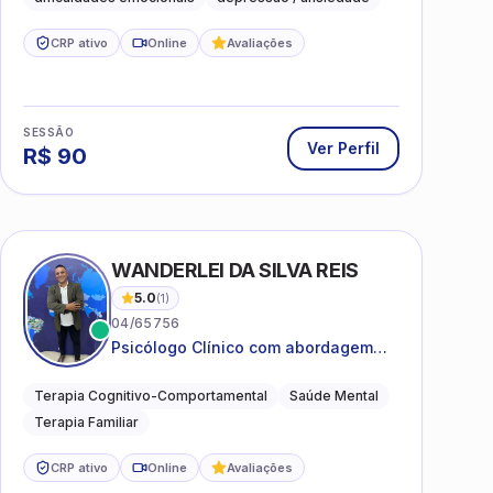
CRP ativo
Online
Avaliações
SESSÃO
Ver Perfil
R$
90
WANDERLEI DA SILVA REIS
5.0
(
1
)
04/65756
Psicólogo Clínico com abordagem
TCC, especializado em saúde mental
e terapia sistêmica
Terapia Cognitivo-Comportamental
Saúde Mental
Terapia Familiar
CRP ativo
Online
Avaliações