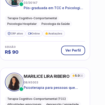
03/30147
Pós-graduada em TCC e Psicologia
Hospitalar e da Saúde
Terapia Cognitivo-Comportamental
Psicologia Hospitalar
Psicologia da Saúde
CRP ativo
Online
Avaliações
SESSÃO
Ver Perfil
R$
90
MARILICE LIRA RIBEIRO
5.0
(
3
)
08/45003
Psicoterapia para pessoas que
desejam compreender as emoções e
lidar com as dificuldades do dia a
Terapia Cognitivo-Comportamental (TCC)
dia
dificuldades emocionais
depressão / ansiedade