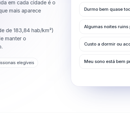
uda em cada cidade é o
Durmo bem quase tod
 que mais aparece
Algumas noites ruins
de de 183,84 hab/km²)
de manter o
Custo a dormir ou a
o.
Meu sono está bem p
ssionais elegíveis