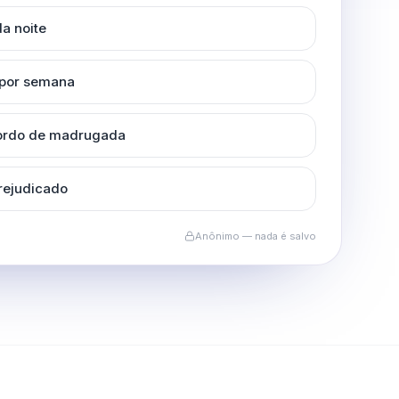
a noite
 por semana
cordo de madrugada
rejudicado
Anônimo — nada é salvo