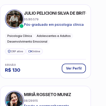
AS
JULIO PELICIONI SILVA DE BRITO
05/85579
Pós-graduado em psicologia clínica
Psicologia Clínica
Adolescentes e Adultos
Desenvolvimento Emocional
CRP ativo
Online
SESSÃO
Ver Perfil
R$
130
MIRIÃ ROSSETO MUNIZ
08/29915
Escuta e acompanhamento