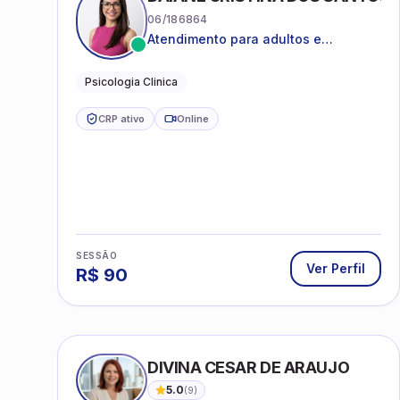
06/186864
Atendimento para adultos e
adolescentes a partir de 12 anos
Psicologia Clinica
CRP ativo
Online
SESSÃO
Ver Perfil
R$
90
DIVINA CESAR DE ARAUJO
5.0
(
9
)