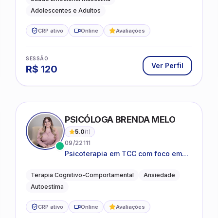
Adolescentes e Adultos
CRP ativo
Online
Avaliações
SESSÃO
Ver Perfil
R$
120
PSICÓLOGA BRENDA MELO
5.0
(
1
)
09/22111
Psicoterapia em TCC com foco em
bem-estar emocional e estratégias
práticas para o cotidiano
Terapia Cognitivo-Comportamental
Ansiedade
Autoestima
CRP ativo
Online
Avaliações