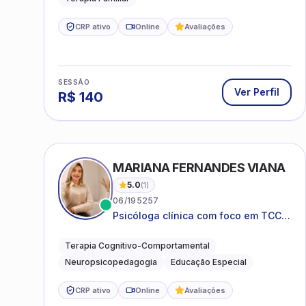
CRP ativo
Online
Avaliações
SESSÃO
Ver Perfil
R$
140
MARIANA FERNANDES VIANA
5.0
(
1
)
06/195257
Psicóloga clínica com foco em TCC,
neuropsicopedagogia e
acompanhamento do
Terapia Cognitivo-Comportamental
neurodesenvolvimento.
Neuropsicopedagogia
Educação Especial
CRP ativo
Online
Avaliações