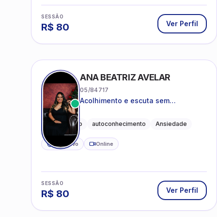
SESSÃO
Ver Perfil
R$
80
ANA BEATRIZ AVELAR
05/84717
Acolhimento e escuta sem
julgamentos! ❤️
Acolhimento
autoconhecimento
Ansiedade
CRP ativo
Online
SESSÃO
Ver Perfil
R$
80