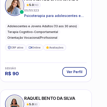
5.0
(
10
)
05/55323
Psicoterapia para adolescentes e
jovens adultos com foco em
ansiedade, autoestima, relações e
Adolescentes e Jovens Adultos (13 aos 30 anos)
orientação profissional
Terapia Cognitivo-Comportamental
Orientação Vocacional/Profissional
CRP ativo
Online
Avaliações
SESSÃO
Ver Perfil
R$
90
I
RAQUEL BENTO DA SILVA
5.0
(
8
)