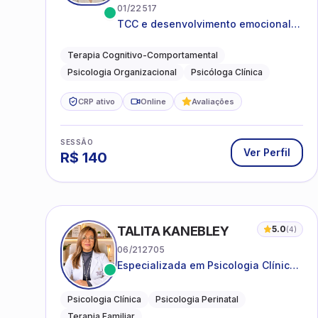
01/22517
TCC e desenvolvimento emocional
para adultos e idosos
Terapia Cognitivo-Comportamental
Psicologia Organizacional
Psicóloga Clínica
CRP ativo
Online
Avaliações
SESSÃO
Ver Perfil
R$
140
TALITA KANEBLEY
5.0
(
4
)
06/212705
Especializada em Psicologia Clínica
e Perinatal para adolescentes,
adultos e famílias
Psicologia Clínica
Psicologia Perinatal
Terapia Familiar