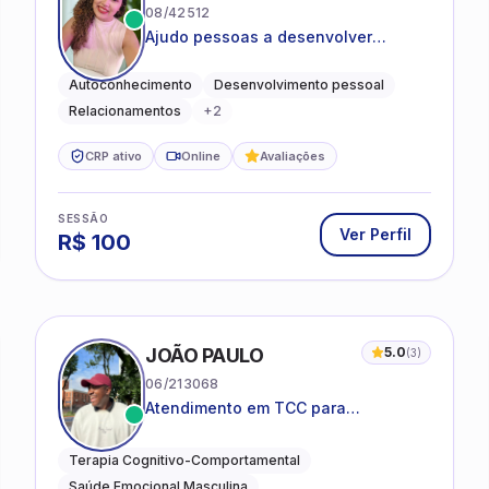
08/42512
Ajudo pessoas a desenvolver
equilíbrio emocional e relações mais
saudáveis
Autoconhecimento
Desenvolvimento pessoal
Relacionamentos
+
2
CRP ativo
Online
Avaliações
SESSÃO
Ver Perfil
R$
100
JOÃO PAULO
5.0
(
3
)
06/213068
Atendimento em TCC para
ansiedade, estresse e
desenvolvimento de autonomia
Terapia Cognitivo-Comportamental
emocional
Saúde Emocional Masculina