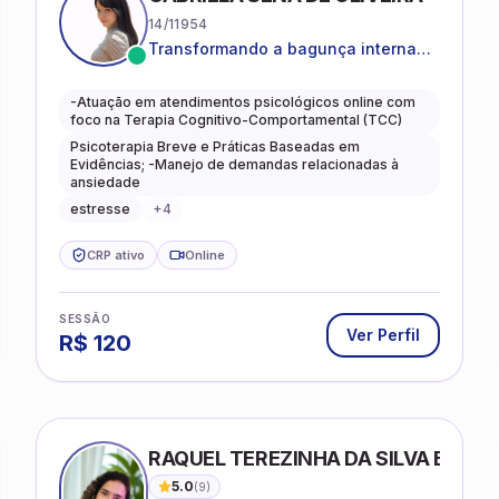
14/11954
Transformando a bagunça interna
em autoconhecimento, clareza,
leveza e caminhos mais gentis para
-Atuação em atendimentos psicológicos online com
se viver.
foco na Terapia Cognitivo-Comportamental (TCC)
Psicoterapia Breve e Práticas Baseadas em
Evidências; -Manejo de demandas relacionadas à
ansiedade
estresse
+
4
CRP ativo
Online
SESSÃO
Ver Perfil
R$
120
RAQUEL TEREZINHA DA SILVA BIOND
5.0
(
9
)