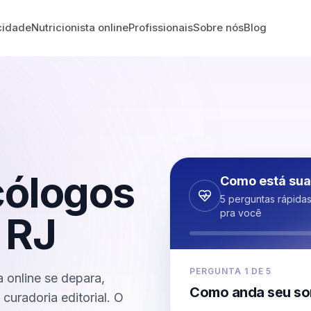
cidade
Nutricionista online
Profissionais
Sobre nós
Blog
cólogos
Como está sua
5 perguntas rápida
pra você
-
RJ
PERGUNTA
1
DE
5
 online se depara,
Como anda seu so
curadoria editorial. O