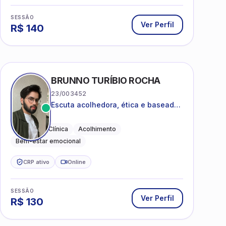
SESSÃO
Ver Perfil
R$
140
BRUNNO TURÍBIO ROCHA
23/003452
Escuta acolhedora, ética e baseada
em evidências
Psicologia Clínica
Acolhimento
Bem-estar emocional
CRP ativo
Online
SESSÃO
Ver Perfil
R$
130