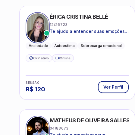
ÉRICA CRISTINA BELLÉ
12/26723
Te ajudo a entender suas emoções e
a encontrar formas mais leves de
lidar com o que você está vivendo
Ansiedade
Autoestima
Sobrecarga emocional
CRP ativo
Online
SESSÃO
Ver Perfil
R$
120
MATHEUS DE OLIVEIRA SALLES
04/83673
Te ajudo a organizar seus