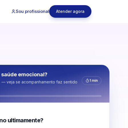
Sou profissional
Atender agora
 saúde emocional?
1 min
s — veja se acompanhamento faz sentido
no ultimamente?