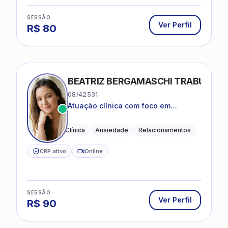
SESSÃO
Ver Perfil
R$
80
BEATRIZ BERGAMASCHI TRABUCO
08/42531
Atuação clínica com foco em
acolhimento, autoestima, ansiedade
e transições de vida
Psicologia Clínica
Ansiedade
Relacionamentos
CRP ativo
Online
SESSÃO
Ver Perfil
R$
90