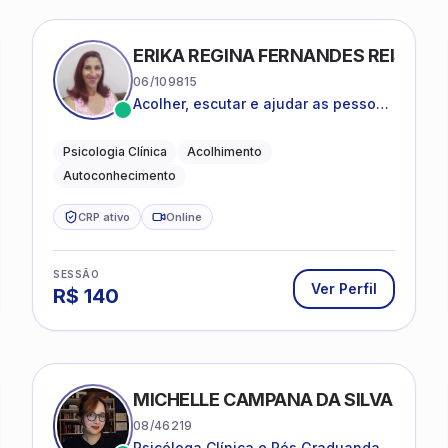
ERIKA REGINA FERNANDES REIS FRI
06/109815
Acolher, escutar e ajudar as pessoas
a darem um novo sentido na vida
Psicologia Clínica
Acolhimento
Autoconhecimento
CRP ativo
Online
SESSÃO
Ver Perfil
R$
140
MICHELLE CAMPANA DA SILVA
08/46219
Psicóloga Clínica e Pós Graduanda