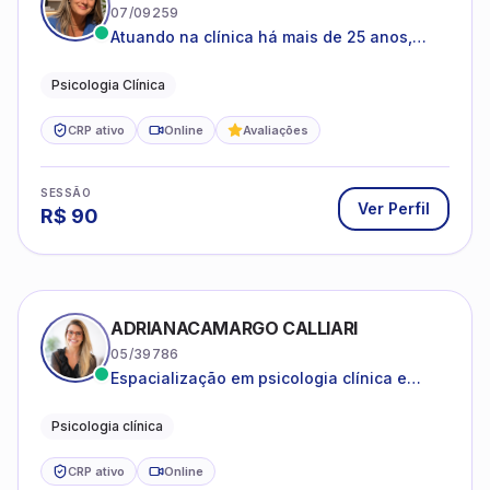
07/09259
Atuando na clínica há mais de 25 anos,
amparada pela psicanálise e suas
estruturas, com experiência em
Psicologia Clínica
atendimento a jovens e adultos.
CRP ativo
Online
Avaliações
SESSÃO
Ver Perfil
R$
90
ADRIANACAMARGO CALLIARI
05/39786
Espacialização em psicologia clínica e
coach
Psicologia clínica
CRP ativo
Online