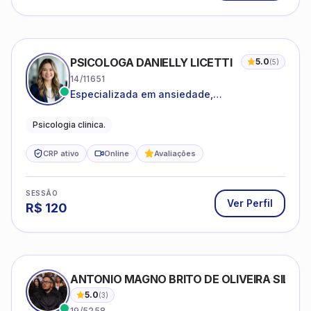
PSICOLOGA DANIELLY LICETTI
5.0
(
5
)
14/11651
Especializada em ansiedade,
autoconhecimento, depressão.
Psicologia clinica.
CRP ativo
Online
Avaliações
SESSÃO
Ver Perfil
R$
120
ANTONIO MAGNO BRITO DE OLIVEIRA SILVA
5.0
(
3
)
19/5258