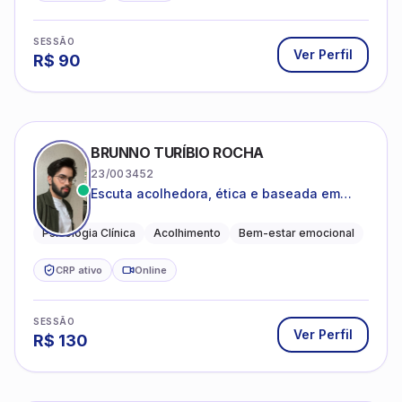
SESSÃO
Ver Perfil
R$
90
BRUNNO TURÍBIO ROCHA
23/003452
Escuta acolhedora, ética e baseada em
evidências
Psicologia Clínica
Acolhimento
Bem-estar emocional
CRP ativo
Online
SESSÃO
Ver Perfil
R$
130