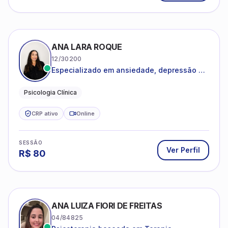
ANA LARA ROQUE
12/30200
Especializado em ansiedade, depressão e
desenvolvimento emocional
Psicologia Clínica
CRP ativo
Online
SESSÃO
Ver Perfil
R$
80
ANA LUIZA FIORI DE FREITAS
04/84825