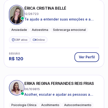
ÉRICA CRISTINA BELLÉ
12/26723
Te ajudo a entender suas emoções e a
encontrar formas mais leves de lidar com o
que você está vivendo
Ansiedade
Autoestima
Sobrecarga emocional
CRP ativo
Online
SESSÃO
Ver Perfil
R$
120
ERIKA REGINA FERNANDES REIS FRIAS
06/109815
Acolher, escutar e ajudar as pessoas a
darem um novo sentido na vida
Psicologia Clínica
Acolhimento
Autoconhecimento