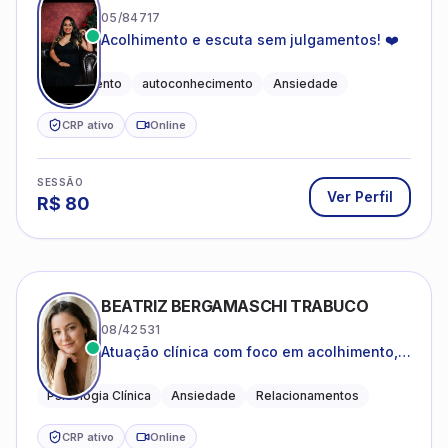
05/84717
Acolhimento e escuta sem julgamentos! ❤️
Acolhimento
autoconhecimento
Ansiedade
CRP ativo
Online
SESSÃO
Ver Perfil
R$
80
BEATRIZ BERGAMASCHI TRABUCO
08/42531
Atuação clínica com foco em acolhimento,
autoestima, ansiedade e transições de vida
Psicologia Clínica
Ansiedade
Relacionamentos
CRP ativo
Online