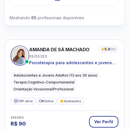
Mostrando
65
profissionais disponíveis
AMANDA DE SÁ MACHADO
5.0
(
10
)
05/55323
Psicoterapia para adolescentes e jovens
adultos com foco em ansiedade,
autoestima, relações e orientação
Adolescentes e Jovens Adultos (13 aos 30 anos)
profissional
Terapia Cognitivo-Comportamental
Orientação Vocacional/Profissional
CRP ativo
Online
Avaliações
SESSÃO
Ver Perfil
R$
90