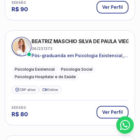
SESSÃO
Ver Perfil
R$
90
BEATRIZ MASCHIO SILVA DE PAULA VIEGAS
06/231373
Pós-graduanda em Psicologia Existencial,
Psicologia Social e Psicologia Hospitalar e
da Saúde.
Psicologia Existencial
Psicologia Social
Psicologia Hospitalar e da Saúde
CRP ativo
Online
SESSÃO
Ver Perfil
R$
80