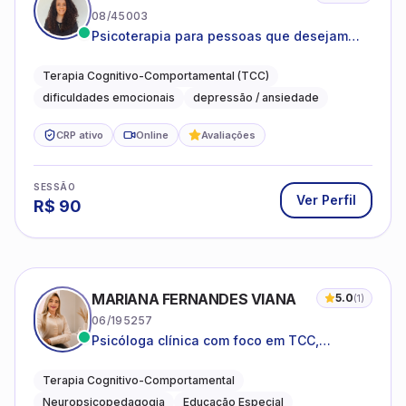
08/45003
Psicoterapia para pessoas que desejam
compreender as emoções e lidar com as
dificuldades do dia a dia
Terapia Cognitivo-Comportamental (TCC)
dificuldades emocionais
depressão / ansiedade
CRP ativo
Online
Avaliações
SESSÃO
Ver Perfil
R$
90
MARIANA FERNANDES VIANA
5.0
(
1
)
06/195257
Psicóloga clínica com foco em TCC,
neuropsicopedagogia e acompanhamento
do neurodesenvolvimento.
Terapia Cognitivo-Comportamental
Neuropsicopedagogia
Educação Especial