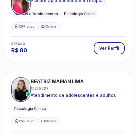
Psicoterapia baseada em Terapia
Cognitivo-Comportamental
Adultos e Adolescentes
Psicologia Clínica
CRP ativo
Online
SESSÃO
Ver Perfil
R$
80
BEATRIZ MARIAN LIMA
12/25527
Atendimento de adolescentes e adultos
Psicologia Clínica
CRP ativo
Online