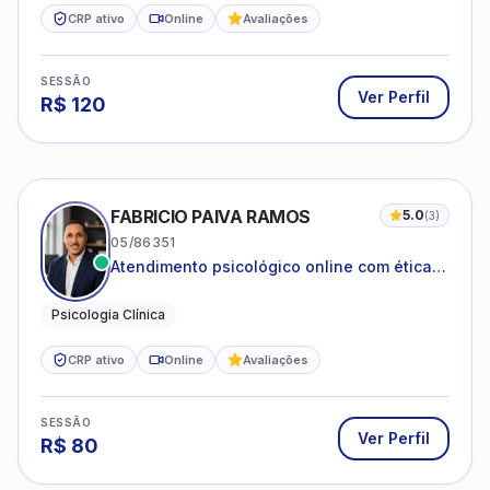
CRP ativo
Online
Avaliações
SESSÃO
Ver Perfil
R$
120
FABRICIO PAIVA RAMOS
5.0
(
3
)
05/86351
Atendimento psicológico online com ética,
sigilo e acolhimento.
Psicologia Clínica
CRP ativo
Online
Avaliações
SESSÃO
Ver Perfil
R$
80