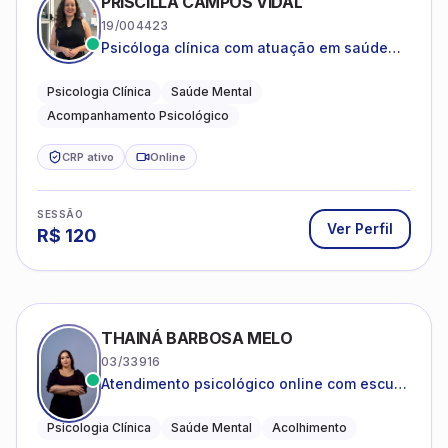
PRISCILLA CAMPOS VIDAL
19/004423
Psicóloga clínica com atuação em saúde
mental e acompanhamento psicológico.
Psicologia Clínica
Saúde Mental
Acompanhamento Psicológico
CRP ativo
Online
SESSÃO
Ver Perfil
R$
120
THAINÁ BARBOSA MELO
03/33916
Atendimento psicológico online com escuta
acolhedora e foco no seu bem-estar
emocional
Psicologia Clínica
Saúde Mental
Acolhimento