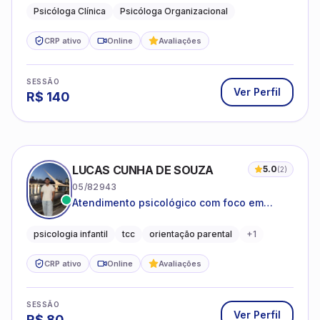
Psicóloga Clínica
Psicóloga Organizacional
CRP ativo
Online
Avaliações
SESSÃO
Ver Perfil
R$
140
LUCAS CUNHA DE SOUZA
5.0
(
2
)
05/82943
Atendimento psicológico com foco em
Terapia Cognitivo-Comportamental (TCC),
promovendo equilíbrio emocional e
psicologia infantil
tcc
orientação parental
+
1
qualidade de vida.
CRP ativo
Online
Avaliações
SESSÃO
Ver Perfil
R$
80