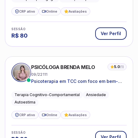
CRP ativo
Online
Avaliações
SESSÃO
Ver Perfil
R$
80
PSICÓLOGA BRENDA MELO
5.0
(
1
)
09/22111
Psicoterapia em TCC com foco em bem-
estar emocional e estratégias práticas para
o cotidiano
Terapia Cognitivo-Comportamental
Ansiedade
Autoestima
CRP ativo
Online
Avaliações
SESSÃO
Ver Perfil