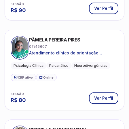
SESSÃO
Ver Perfil
R$
90
PÂMELA PEREIRA PIRES
07/45607
Atendimento clínico de orientação
psicanalítica para adolescentes, adultos e
crianças neurotípicas
Psicologia Clínica
Psicanálise
Neurodivergências
CRP ativo
Online
SESSÃO
Ver Perfil
R$
80