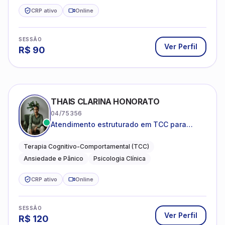
CRP ativo
Online
SESSÃO
Ver Perfil
R$
90
THAIS CLARINA HONORATO
04/75356
Atendimento estruturado em TCC para
ansiedade, pânico e autocobrança
excessiva
Terapia Cognitivo-Comportamental (TCC)
Ansiedade e Pânico
Psicologia Clínica
CRP ativo
Online
SESSÃO
Ver Perfil
R$
120