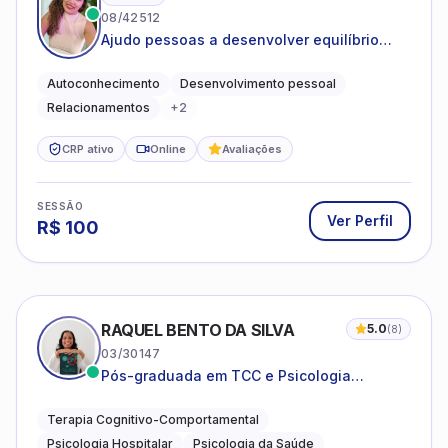
08/42512
Ajudo pessoas a desenvolver equilíbrio
emocional e relações mais saudáveis
Autoconhecimento
Desenvolvimento pessoal
Relacionamentos
+
2
CRP ativo
Online
Avaliações
SESSÃO
Ver Perfil
R$
100
RAQUEL BENTO DA SILVA
5.0
(
8
)
03/30147
Pós-graduada em TCC e Psicologia
Hospitalar e da Saúde
Terapia Cognitivo-Comportamental
Psicologia Hospitalar
Psicologia da Saúde