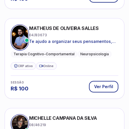
MATHEUS DE OLIVEIRA SALLES
04/83673
Te ajudo a organizar seus pensamentos,
regular suas emoções e viver com mais
clareza e sentido, com uma terapia
Terapia Cognitivo-Comportamental
Neuropsicologia
estruturada e baseada em ciência.
CRP ativo
Online
SESSÃO
Ver Perfil
R$
100
MICHELLE CAMPANA DA SILVA
08/46219