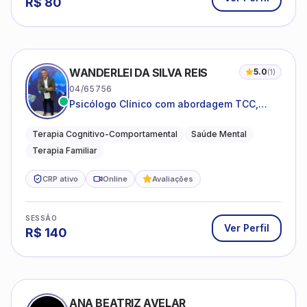
R$
80
WANDERLEI DA SILVA REIS
5.0
(
1
)
04/65756
Psicólogo Clínico com abordagem TCC,
especializado em saúde mental e terapia
sistêmica
Terapia Cognitivo-Comportamental
Saúde Mental
Terapia Familiar
CRP ativo
Online
Avaliações
SESSÃO
Ver Perfil
R$
140
ANA BEATRIZ AVELAR