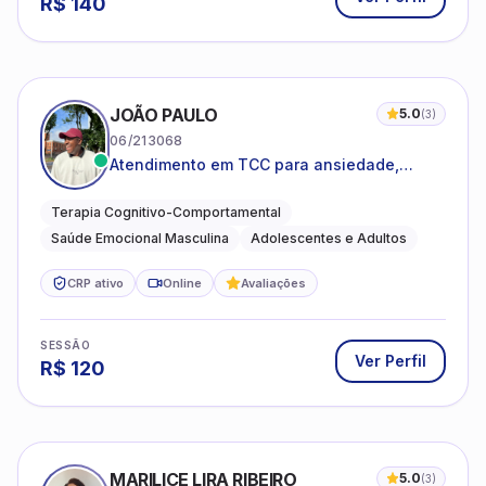
R$
140
JOÃO PAULO
5.0
(
3
)
06/213068
Atendimento em TCC para ansiedade,
estresse e desenvolvimento de autonomia
emocional
Terapia Cognitivo-Comportamental
Saúde Emocional Masculina
Adolescentes e Adultos
CRP ativo
Online
Avaliações
SESSÃO
Ver Perfil
R$
120
MARILICE LIRA RIBEIRO
5.0
(
3
)