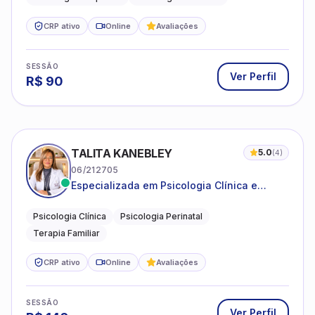
CRP ativo
Online
Avaliações
SESSÃO
Ver Perfil
R$
90
TALITA KANEBLEY
5.0
(
4
)
06/212705
Especializada em Psicologia Clínica e
Perinatal para adolescentes, adultos e
famílias
Psicologia Clínica
Psicologia Perinatal
Terapia Familiar
CRP ativo
Online
Avaliações
SESSÃO
Ver Perfil