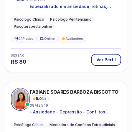
Especializado em ansiedade, rotinas,
dificuldades emocionais, conflitos
familiares e questões comportamentais.
Psicólogo Clinico
Psicólogo Penitenciário
Psicoterapeuta online
CRP ativo
Online
Avaliações
SESSÃO
Ver Perfil
R$
80
FABIANE SOARES BARBOZA BISCOTTO
5.0
(
3
)
08/42549
- Ansiedade - Depressão - Conflitos
conjugais - Conflitos familiares e
relacionamentos - Autoestima -
Psicóloga Clínica
Mediadora de Conflitos Extrajudiciais.
Desenvolvimento emocional