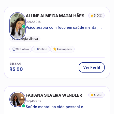
ALLINE ALMEIDA MAGALHÃES
5.0
(
2
)
09/22216
Psicoterapia com foco em saúde mental,
relações interpessoais e autoestima para
adolescentes e adultos.
Psicologia clínica
CRP ativo
Online
Avaliações
SESSÃO
Ver Perfil
R$
90
FABIANA SILVEIRA WENDLER
5.0
(
2
)
07/45959
Saúde mental na vida pessoal e
profissional.