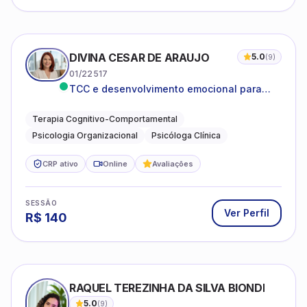
DIVINA CESAR DE ARAUJO
5.0
(
9
)
01/22517
TCC e desenvolvimento emocional para
adultos e idosos
Terapia Cognitivo-Comportamental
Psicologia Organizacional
Psicóloga Clínica
CRP ativo
Online
Avaliações
SESSÃO
Ver Perfil
R$
140
RAQUEL TEREZINHA DA SILVA BIONDI
5.0
(
9
)