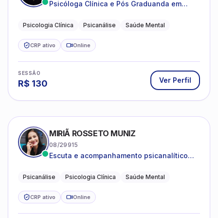
Psicóloga Clínica e Pós Graduanda em
Psicanálise Clínica e Teoria pela FAAP.
Psicologia Clínica
Psicanálise
Saúde Mental
CRP ativo
Online
SESSÃO
Ver Perfil
R$
130
MIRIÃ ROSSETO MUNIZ
08/29915
Escuta e acompanhamento psicanalítico
para adultos e adolescentes.
Psicanálise
Psicologia Clínica
Saúde Mental
CRP ativo
Online