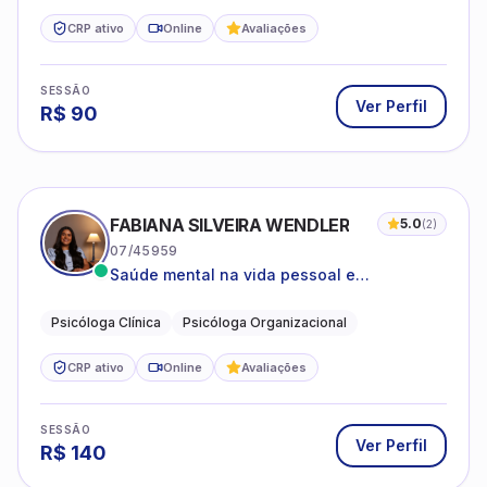
SESSÃO
Ver Perfil
R$
90
FABIANA SILVEIRA WENDLER
5.0
(
2
)
07/45959
Saúde mental na vida pessoal e
profissional.
Psicóloga Clínica
Psicóloga Organizacional
CRP ativo
Online
Avaliações
SESSÃO
Ver Perfil
R$
140