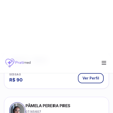
MIRIÃ ROSSETO MUNIZ
08/29915
Escuta e acompanhamento psicanalítico
para adultos e adolescentes.
Psicanálise
Psicologia Clínica
Saúde Mental
CRP ativo
Online
SESSÃO
Ver Perfil
R$
90
PÂMELA PEREIRA PIRES
07/45607
Atendimento clínico de orientação
psicanalítica para adolescentes, adultos e