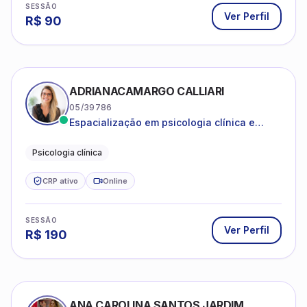
ADRIANACAMARGO CALLIARI
05/39786
Espacialização em psicologia clínica e
coach
Psicologia clínica
CRP ativo
Online
SESSÃO
Ver Perfil
R$
190
ANA CAROLINA SANTOS JARDIM
08/47307
Psicoterapia para ansiedade e autoestima