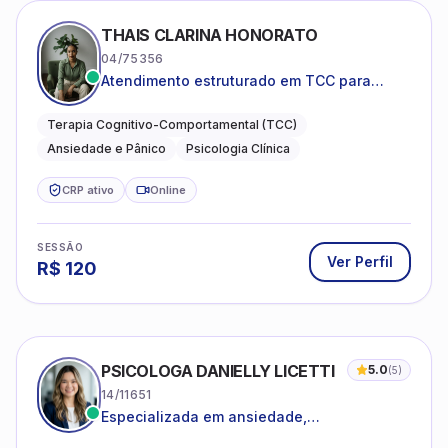
04/75356
Atendimento estruturado em TCC para
ansiedade, pânico e autocobrança
excessiva
Terapia Cognitivo-Comportamental (TCC)
Ansiedade e Pânico
Psicologia Clínica
CRP ativo
Online
SESSÃO
Ver Perfil
R$
120
PSICOLOGA DANIELLY LICETTI
5.0
(
5
)
14/11651
Especializada em ansiedade,
autoconhecimento, depressão.
Psicologia clinica.