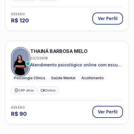
Ver Perfil
R$
120
THAINÁ BARBOSA MELO
03/33916
Atendimento psicológico online com escuta
acolhedora e foco no seu bem-estar
emocional
Psicologia Clínica
Saúde Mental
Acolhimento
CRP ativo
Online
SESSÃO
Ver Perfil
R$
90
THAIS CLARINA HONORATO