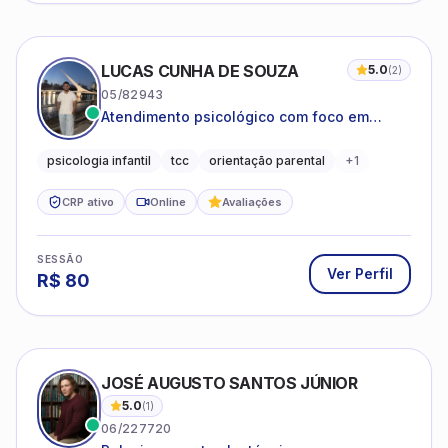
LUCAS CUNHA DE SOUZA
5.0
(
2
)
05/82943
Atendimento psicológico com foco em
Terapia Cognitivo-Comportamental (TCC),
promovendo equilíbrio emocional e
psicologia infantil
tcc
orientação parental
+
1
qualidade de vida.
CRP ativo
Online
Avaliações
SESSÃO
Ver Perfil
R$
80
JOSÉ AUGUSTO SANTOS JÚNIOR
5.0
(
1
)
06/227720
Relacionamentos Instáveis
Psicologia Clínica