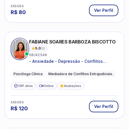
FABIANE SOARES BARBOZA BISCOTTO
5.0
(
3
)
08/42549
- Ansiedade - Depressão - Conflitos
conjugais - Conflitos familiares e
relacionamentos - Autoestima -
Psicóloga Clínica
Mediadora de Conflitos Extrajudiciais.
Desenvolvimento emocional
CRP ativo
Online
Avaliações
SESSÃO
Ver Perfil
R$
120
FABRICIO PAIVA RAMOS
5.0
(
3
)