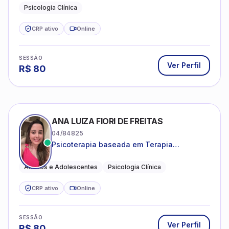
CRP ativo
Online
SESSÃO
Ver Perfil
R$
80
ANA LUIZA FIORI DE FREITAS
04/84825
Psicoterapia baseada em Terapia
Cognitivo-Comportamental
Adultos e Adolescentes
Psicologia Clínica
CRP ativo
Online
SESSÃO
Ver Perfil
R$
80