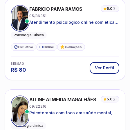
05/86351
Atendimento psicológico online com ética,
sigilo e acolhimento.
Psicologia Clínica
CRP ativo
Online
Avaliações
SESSÃO
Ver Perfil
R$
80
ALLINE ALMEIDA MAGALHÃES
5.0
(
2
)
09/22216
Psicoterapia com foco em saúde mental,
relações interpessoais e autoestima para
adolescentes e adultos.
Psicologia clínica
CRP ativo
Online
Avaliações