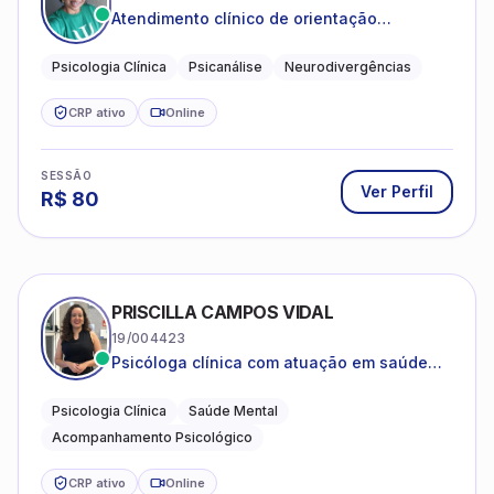
crianças neurotípicas
Psicologia Clínica
Psicanálise
Neurodivergências
CRP ativo
Online
SESSÃO
Ver Perfil
R$
80
PRISCILLA CAMPOS VIDAL
19/004423
Psicóloga clínica com atuação em saúde
mental e acompanhamento psicológico.
Psicologia Clínica
Saúde Mental
Acompanhamento Psicológico
CRP ativo
Online
SESSÃO