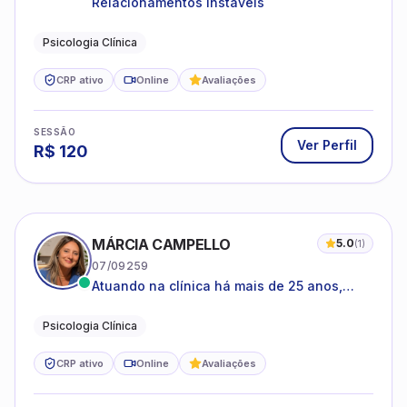
CRP ativo
Online
Avaliações
SESSÃO
Ver Perfil
R$
120
MÁRCIA CAMPELLO
5.0
(
1
)
07/09259
Atuando na clínica há mais de 25 anos,
amparada pela psicanálise e suas
estruturas, com experiência em
Psicologia Clínica
atendimento a jovens e adultos.
CRP ativo
Online
Avaliações
SESSÃO
Ver Perfil
R$
90