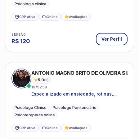
CRP ativo
Online
Avaliações
SESSÃO
Ver Perfil
R$
120
ANTONIO MAGNO BRITO DE OLIVEIRA SILVA
5.0
(
3
)
19/5258
Especializado em ansiedade, rotinas,
dificuldades emocionais, conflitos
familiares e questões comportamentais.
Psicólogo Clinico
Psicólogo Penitenciário
Psicoterapeuta online
CRP ativo
Online
Avaliações
SESSÃO
Ver Perfil
R$
80