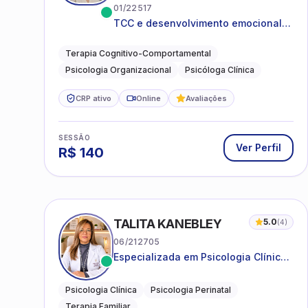
01/22517
TCC e desenvolvimento emocional
para adultos e idosos
Terapia Cognitivo-Comportamental
Psicologia Organizacional
Psicóloga Clínica
CRP ativo
Online
Avaliações
SESSÃO
Ver Perfil
R$
140
TALITA KANEBLEY
5.0
(
4
)
06/212705
Especializada em Psicologia Clínica
e Perinatal para adolescentes,
adultos e famílias
Psicologia Clínica
Psicologia Perinatal
Terapia Familiar