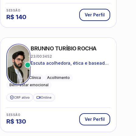
SESSÃO
Ver Perfil
R$
140
BRUNNO TURÍBIO ROCHA
23/003452
Escuta acolhedora, ética e baseada
em evidências
Psicologia Clínica
Acolhimento
Bem-estar emocional
CRP ativo
Online
SESSÃO
Ver Perfil
R$
130