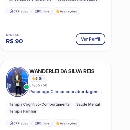
CRP ativo
Online
Avaliações
SESSÃO
Ver Perfil
R$
90
WANDERLEI DA SILVA REIS
5.0
(
1
)
04/65756
Psicólogo Clínico com abordagem
TCC, especializado em saúde mental
e terapia sistêmica
Terapia Cognitivo-Comportamental
Saúde Mental
Terapia Familiar
CRP ativo
Online
Avaliações