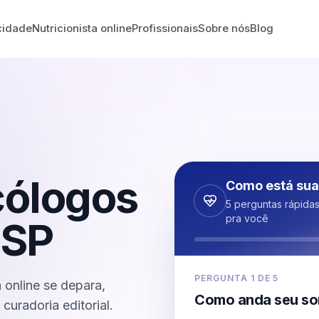
cidade
Nutricionista online
Profissionais
Sobre nós
Blog
cólogos
Como está sua
5 perguntas rápida
pra você
SP
PERGUNTA
1
DE
5
online se depara,
Como anda seu so
curadoria editorial.