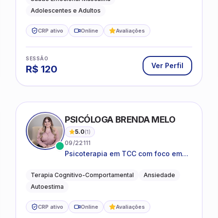
Adolescentes e Adultos
CRP ativo
Online
Avaliações
SESSÃO
Ver Perfil
R$
120
PSICÓLOGA BRENDA MELO
5.0
(
1
)
09/22111
Psicoterapia em TCC com foco em
bem-estar emocional e estratégias
práticas para o cotidiano
Terapia Cognitivo-Comportamental
Ansiedade
Autoestima
CRP ativo
Online
Avaliações