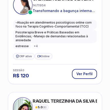
14/11954
Transformando a bagunça interna
em autoconhecimento, clareza,
leveza e caminhos mais gentis para
-Atuação em atendimentos psicológicos online com
se viver.
foco na Terapia Cognitivo-Comportamental (TCC)
Psicoterapia Breve e Práticas Baseadas em
Evidências; -Manejo de demandas relacionadas à
ansiedade
estresse
+
4
CRP ativo
Online
SESSÃO
Ver Perfil
R$
120
RAQUEL TEREZINHA DA SILVA BIOND
5.0
(
9
)