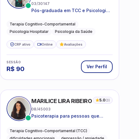
03/30147
Pós-graduada em TCC e Psicologia
Hospitalar e da Saúde
Terapia Cognitivo-Comportamental
Psicologia Hospitalar
Psicologia da Saúde
CRP ativo
Online
Avaliações
SESSÃO
Ver Perfil
R$
90
MARILICE LIRA RIBEIRO
5.0
(
3
)
08/45003
Psicoterapia para pessoas que
desejam compreender as emoções e
lidar com as dificuldades do dia a
Terapia Cognitivo-Comportamental (TCC)
dia
dificuldades emocionais
depressão / ansiedade