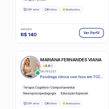
CRP ativo
Online
Avaliações
SESSÃO
Ver Perfil
R$
140
MARIANA FERNANDES VIANA
5.0
(
1
)
06/195257
Psicóloga clínica com foco em TCC,
neuropsicopedagogia e
acompanhamento do
Terapia Cognitivo-Comportamental
neurodesenvolvimento.
Neuropsicopedagogia
Educação Especial
CRP ativo
Online
Avaliações