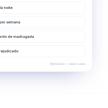
a noite
 por semana
cordo de madrugada
rejudicado
Anônimo — nada é salvo