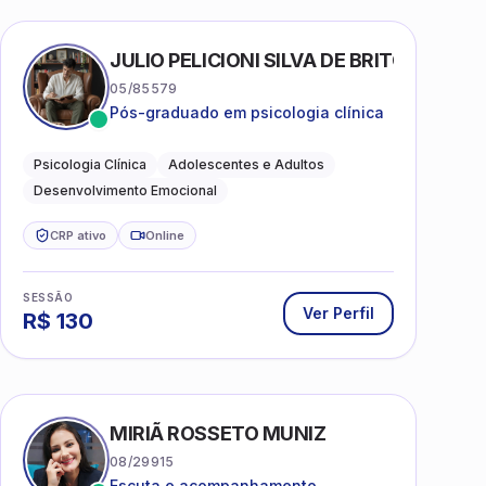
AS
JULIO PELICIONI SILVA DE BRITO
05/85579
Pós-graduado em psicologia clínica
Psicologia Clínica
Adolescentes e Adultos
Desenvolvimento Emocional
CRP ativo
Online
SESSÃO
Ver Perfil
R$
130
MIRIÃ ROSSETO MUNIZ
08/29915
Escuta e acompanhamento