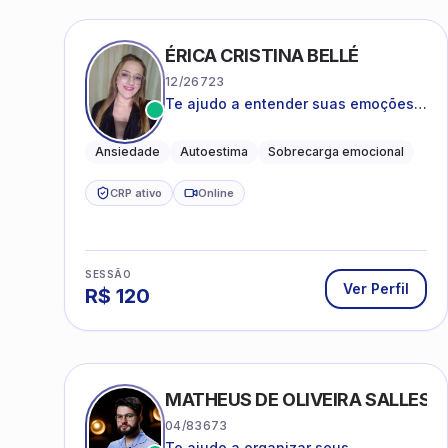
ÉRICA CRISTINA BELLÉ
12/26723
Te ajudo a entender suas emoções e
a encontrar formas mais leves de
lidar com o que você está vivendo
Ansiedade
Autoestima
Sobrecarga emocional
CRP ativo
Online
SESSÃO
Ver Perfil
R$
120
MATHEUS DE OLIVEIRA SALLES
04/83673
Te ajudo a organizar seus