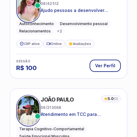
08/42512
Ajudo pessoas a desenvolver
equilíbrio emocional e relações mais
saudáveis
Autoconhecimento
Desenvolvimento pessoal
Relacionamentos
+
2
CRP ativo
Online
Avaliações
SESSÃO
Ver Perfil
R$
100
JOÃO PAULO
5.0
(
3
)
06/213068
Atendimento em TCC para
ansiedade, estresse e
desenvolvimento de autonomia
Terapia Cognitivo-Comportamental
emocional
Saúde Emocional Masculina