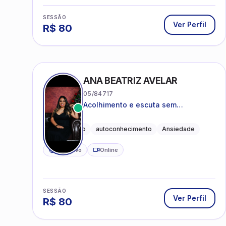
SESSÃO
Ver Perfil
R$
80
ANA BEATRIZ AVELAR
05/84717
Acolhimento e escuta sem
julgamentos! ❤️
Acolhimento
autoconhecimento
Ansiedade
CRP ativo
Online
SESSÃO
Ver Perfil
R$
80