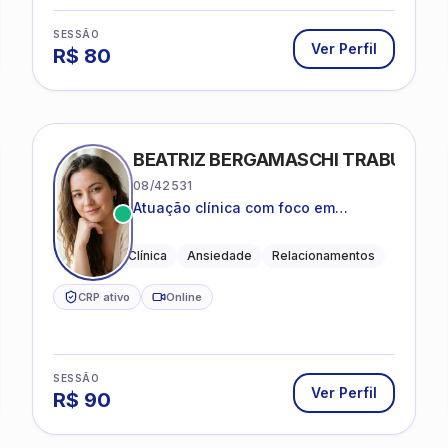
SESSÃO
Ver Perfil
R$
80
BEATRIZ BERGAMASCHI TRABUCO
08/42531
Atuação clínica com foco em
acolhimento, autoestima, ansiedade
e transições de vida
Psicologia Clínica
Ansiedade
Relacionamentos
CRP ativo
Online
SESSÃO
Ver Perfil
R$
90