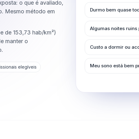
posta: o que é avaliado,
Durmo bem quase tod
do. Mesmo método em
Algumas noites ruins
e de 153,73 hab/km²)
de manter o
Custo a dormir ou a
o.
Meu sono está bem p
ssionais elegíveis