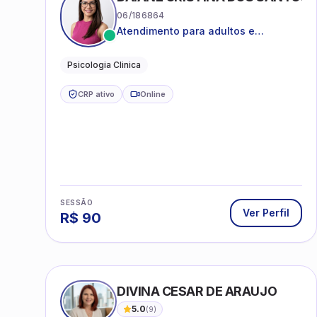
06/186864
Atendimento para adultos e
adolescentes a partir de 12 anos
Psicologia Clinica
CRP ativo
Online
SESSÃO
Ver Perfil
R$
90
DIVINA CESAR DE ARAUJO
5.0
(
9
)