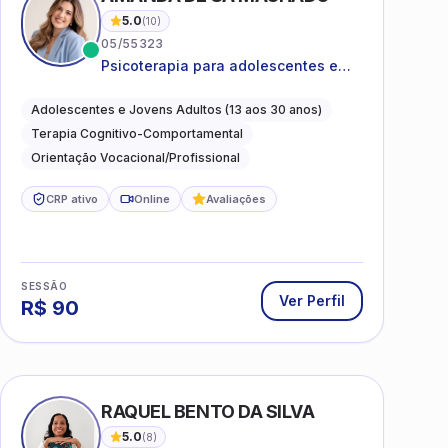
5.0
(
10
)
05/55323
Psicoterapia para adolescentes e
jovens adultos com foco em
ansiedade, autoestima, relações e
Adolescentes e Jovens Adultos (13 aos 30 anos)
orientação profissional
Terapia Cognitivo-Comportamental
Orientação Vocacional/Profissional
CRP ativo
Online
Avaliações
SESSÃO
Ver Perfil
R$
90
I
RAQUEL BENTO DA SILVA
5.0
(
8
)