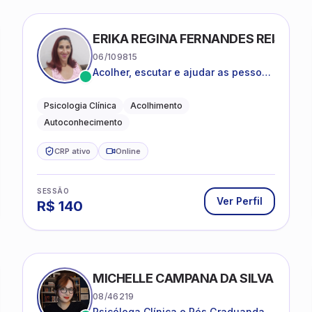
ERIKA REGINA FERNANDES REIS FRI
06/109815
Acolher, escutar e ajudar as pessoas
a darem um novo sentido na vida
Psicologia Clínica
Acolhimento
Autoconhecimento
CRP ativo
Online
SESSÃO
Ver Perfil
R$
140
MICHELLE CAMPANA DA SILVA
08/46219
Psicóloga Clínica e Pós Graduanda