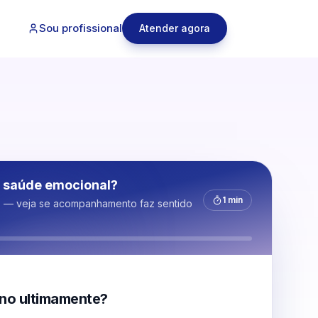
Sou profissional
Atender agora
 saúde emocional?
1 min
s — veja se acompanhamento faz sentido
no ultimamente?