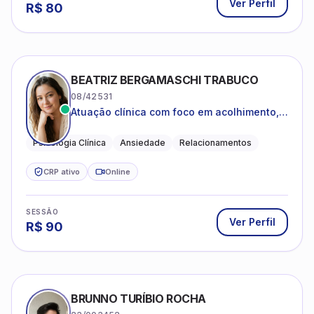
Ver Perfil
R$
80
BEATRIZ BERGAMASCHI TRABUCO
08/42531
Atuação clínica com foco em acolhimento,
autoestima, ansiedade e transições de vida
Psicologia Clínica
Ansiedade
Relacionamentos
CRP ativo
Online
SESSÃO
Ver Perfil
R$
90
BRUNNO TURÍBIO ROCHA