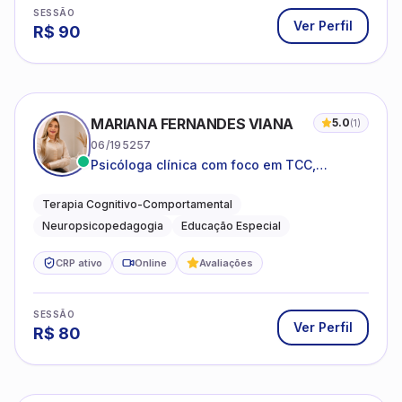
SESSÃO
Ver Perfil
R$
90
MARIANA FERNANDES VIANA
5.0
(
1
)
06/195257
Psicóloga clínica com foco em TCC,
neuropsicopedagogia e acompanhamento
do neurodesenvolvimento.
Terapia Cognitivo-Comportamental
Neuropsicopedagogia
Educação Especial
CRP ativo
Online
Avaliações
SESSÃO
Ver Perfil
R$
80