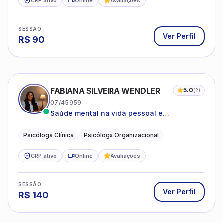
CRP ativo
Online
Avaliações
SESSÃO
Ver Perfil
R$
90
FABIANA SILVEIRA WENDLER
5.0
(
2
)
07/45959
Saúde mental na vida pessoal e
profissional.
Psicóloga Clínica
Psicóloga Organizacional
CRP ativo
Online
Avaliações
SESSÃO
Ver Perfil
R$
140