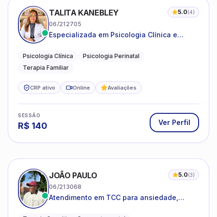
TALITA KANEBLEY
5.0
(
4
)
06/212705
Especializada em Psicologia Clínica e
Perinatal para adolescentes, adultos e
famílias
Psicologia Clínica
Psicologia Perinatal
Terapia Familiar
CRP ativo
Online
Avaliações
SESSÃO
Ver Perfil
R$
140
JOÃO PAULO
5.0
(
3
)
06/213068
Atendimento em TCC para ansiedade,
estresse e desenvolvimento de autonomia
emocional