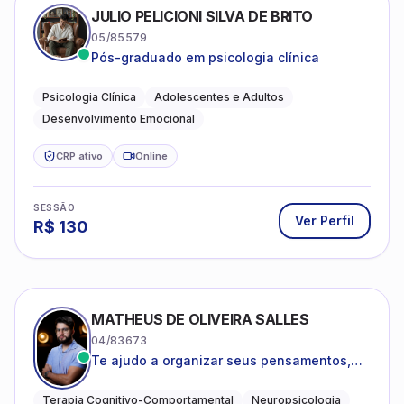
JULIO PELICIONI SILVA DE BRITO
05/85579
Pós-graduado em psicologia clínica
Psicologia Clínica
Adolescentes e Adultos
Desenvolvimento Emocional
CRP ativo
Online
SESSÃO
Ver Perfil
R$
130
MATHEUS DE OLIVEIRA SALLES
04/83673
Te ajudo a organizar seus pensamentos,
regular suas emoções e viver com mais
clareza e sentido, com uma terapia
Terapia Cognitivo-Comportamental
Neuropsicologia