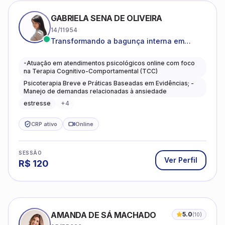
GABRIELA SENA DE OLIVEIRA
14/11954
Transformando a bagunça interna em
autoconhecimento, clareza, leveza e
caminhos mais gentis para se viver.
-Atuação em atendimentos psicológicos online com foco
na Terapia Cognitivo-Comportamental (TCC)
Psicoterapia Breve e Práticas Baseadas em Evidências; -
Manejo de demandas relacionadas à ansiedade
estresse
+
4
CRP ativo
Online
SESSÃO
Ver Perfil
R$
120
AMANDA DE SÁ MACHADO
5.0
(
10
)