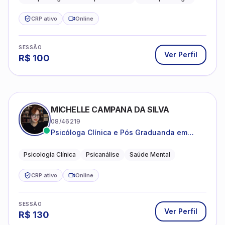
estruturada e baseada em ciência.
CRP ativo
Online
SESSÃO
Ver Perfil
R$
100
MICHELLE CAMPANA DA SILVA
08/46219
Psicóloga Clínica e Pós Graduanda em
Psicanálise Clínica e Teoria pela FAAP.
Psicologia Clínica
Psicanálise
Saúde Mental
CRP ativo
Online
SESSÃO
Ver Perfil
R$
130