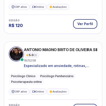
CRP ativo
Online
Avaliações
SESSÃO
Ver Perfil
R$
120
ANTONIO MAGNO BRITO DE OLIVEIRA SILVA
5.0
(
3
)
19/5258
Especializado em ansiedade, rotinas,
dificuldades emocionais, conflitos
familiares e questões comportamentais.
Psicólogo Clinico
Psicólogo Penitenciário
Psicoterapeuta online
CRP ativo
Online
Avaliações
SESSÃO