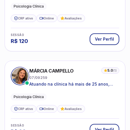
Psicologia Clínica
CRP ativo
Online
Avaliações
SESSÃO
Ver Perfil
R$
120
MÁRCIA CAMPELLO
5.0
(
1
)
07/09259
Atuando na clínica há mais de 25 anos,
amparada pela psicanálise e suas
estruturas, com experiência em
Psicologia Clínica
atendimento a jovens e adultos.
CRP ativo
Online
Avaliações
SESSÃO
Ver Perfil