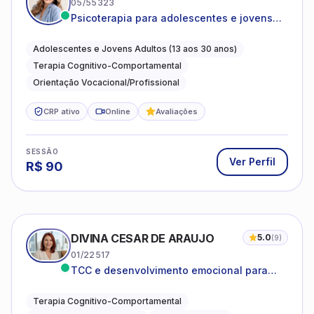
05/55323
Psicoterapia para adolescentes e jovens
adultos com foco em ansiedade,
autoestima, relações e orientação
Adolescentes e Jovens Adultos (13 aos 30 anos)
profissional
Terapia Cognitivo-Comportamental
Orientação Vocacional/Profissional
CRP ativo
Online
Avaliações
SESSÃO
Ver Perfil
R$
90
DIVINA CESAR DE ARAUJO
5.0
(
9
)
01/22517
TCC e desenvolvimento emocional para
adultos e idosos
Terapia Cognitivo-Comportamental