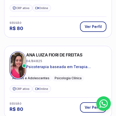
CRP ativo
Online
SESSÃO
Ver Perfil
R$
80
ANA LUIZA FIORI DE FREITAS
04/84825
Psicoterapia baseada em Terapia
Cognitivo-Comportamental
Adultos e Adolescentes
Psicologia Clínica
CRP ativo
Online
SESSÃO
Ver Perfil
R$
80