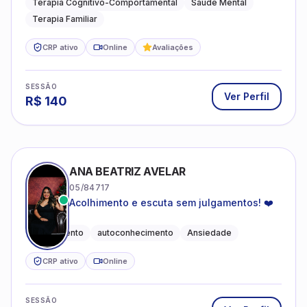
Terapia Cognitivo-Comportamental
Saúde Mental
Terapia Familiar
CRP ativo
Online
Avaliações
SESSÃO
Ver Perfil
R$
140
ANA BEATRIZ AVELAR
05/84717
Acolhimento e escuta sem julgamentos! ❤️
Acolhimento
autoconhecimento
Ansiedade
CRP ativo
Online
SESSÃO