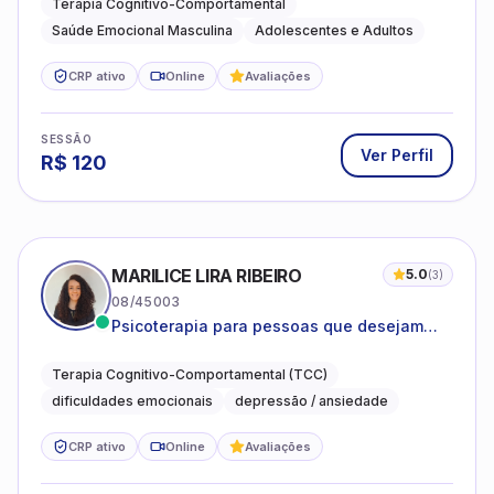
Terapia Cognitivo-Comportamental
Saúde Emocional Masculina
Adolescentes e Adultos
CRP ativo
Online
Avaliações
SESSÃO
Ver Perfil
R$
120
MARILICE LIRA RIBEIRO
5.0
(
3
)
08/45003
Psicoterapia para pessoas que desejam
compreender as emoções e lidar com as
dificuldades do dia a dia
Terapia Cognitivo-Comportamental (TCC)
dificuldades emocionais
depressão / ansiedade
CRP ativo
Online
Avaliações