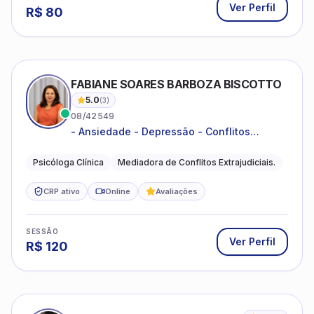
Ver Perfil
R$
80
FABIANE SOARES BARBOZA BISCOTTO
5.0
(
3
)
08/42549
- Ansiedade - Depressão - Conflitos
conjugais - Conflitos familiares e
relacionamentos - Autoestima -
Psicóloga Clínica
Mediadora de Conflitos Extrajudiciais.
Desenvolvimento emocional
CRP ativo
Online
Avaliações
SESSÃO
Ver Perfil
R$
120