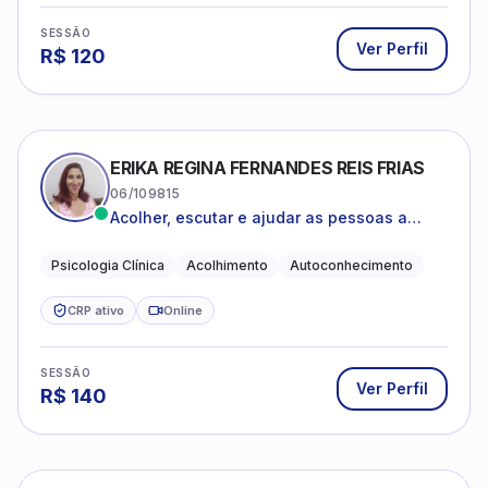
SESSÃO
Ver Perfil
R$
120
ERIKA REGINA FERNANDES REIS FRIAS
06/109815
Acolher, escutar e ajudar as pessoas a
darem um novo sentido na vida
Psicologia Clínica
Acolhimento
Autoconhecimento
CRP ativo
Online
SESSÃO
Ver Perfil
R$
140