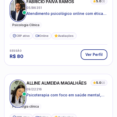
FABRICIO PAIVA RAMOS
5.0
(
3
)
05/86351
Atendimento psicológico online com ética,
sigilo e acolhimento.
Psicologia Clínica
CRP ativo
Online
Avaliações
SESSÃO
Ver Perfil
R$
80
ALLINE ALMEIDA MAGALHÃES
5.0
(
2
)
09/22216
Psicoterapia com foco em saúde mental,
relações interpessoais e autoestima para
adolescentes e adultos.
Psicologia clínica