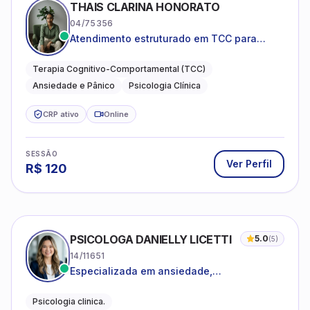
THAIS CLARINA HONORATO
04/75356
Atendimento estruturado em TCC para
ansiedade, pânico e autocobrança
excessiva
Terapia Cognitivo-Comportamental (TCC)
Ansiedade e Pânico
Psicologia Clínica
CRP ativo
Online
SESSÃO
Ver Perfil
R$
120
PSICOLOGA DANIELLY LICETTI
5.0
(
5
)
14/11651
Especializada em ansiedade,
autoconhecimento, depressão.
Psicologia clinica.