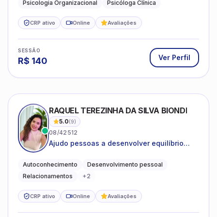
Psicologia Organizacional
Psicóloga Clínica
CRP ativo
Online
Avaliações
SESSÃO
Ver Perfil
R$
140
RAQUEL TEREZINHA DA SILVA BIONDI
5.0
(
9
)
08/42512
Ajudo pessoas a desenvolver equilíbrio
emocional e relações mais saudáveis
Autoconhecimento
Desenvolvimento pessoal
Relacionamentos
+
2
CRP ativo
Online
Avaliações