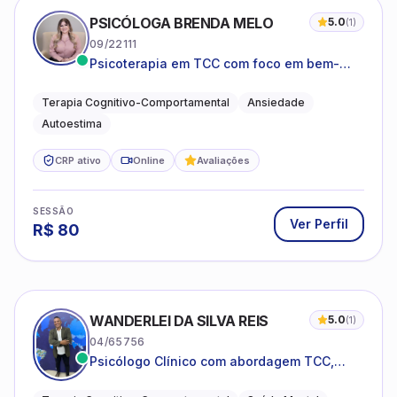
PSICÓLOGA BRENDA MELO
5.0
(
1
)
09/22111
Psicoterapia em TCC com foco em bem-
estar emocional e estratégias práticas para
o cotidiano
Terapia Cognitivo-Comportamental
Ansiedade
Autoestima
CRP ativo
Online
Avaliações
SESSÃO
Ver Perfil
R$
80
WANDERLEI DA SILVA REIS
5.0
(
1
)
04/65756
Psicólogo Clínico com abordagem TCC,
especializado em saúde mental e terapia
sistêmica