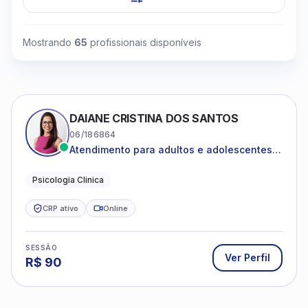
Mostrando
65
profissionais disponíveis
DAIANE CRISTINA DOS SANTOS
06/186864
Atendimento para adultos e adolescentes a
partir de 12 anos
Psicologia Clinica
CRP ativo
Online
SESSÃO
Ver Perfil
R$
90