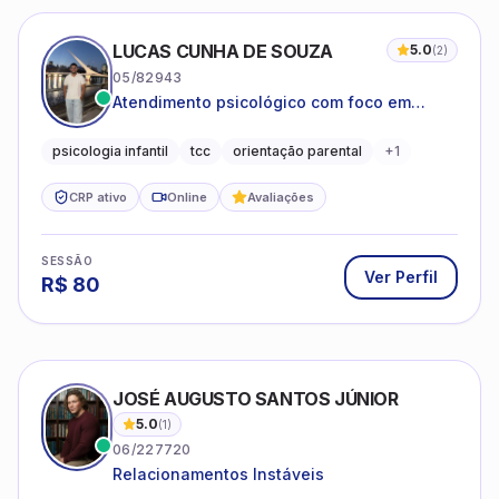
LUCAS CUNHA DE SOUZA
5.0
(
2
)
05/82943
Atendimento psicológico com foco em
Terapia Cognitivo-Comportamental (TCC),
promovendo equilíbrio emocional e
psicologia infantil
tcc
orientação parental
+
1
qualidade de vida.
CRP ativo
Online
Avaliações
SESSÃO
Ver Perfil
R$
80
JOSÉ AUGUSTO SANTOS JÚNIOR
5.0
(
1
)
06/227720
Relacionamentos Instáveis