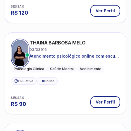
SESSÃO
Ver Perfil
R$
120
THAINÁ BARBOSA MELO
03/33916
Atendimento psicológico online com escuta
acolhedora e foco no seu bem-estar
emocional
Psicologia Clínica
Saúde Mental
Acolhimento
CRP ativo
Online
SESSÃO
Ver Perfil
R$
90