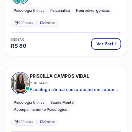
psicanalítica para adolescentes, adultos e
crianças neurotípicas
Psicologia Clínica
Psicanálise
Neurodivergências
CRP ativo
Online
SESSÃO
Ver Perfil
R$
80
PRISCILLA CAMPOS VIDAL
19/004423
Psicóloga clínica com atuação em saúde
mental e acompanhamento psicológico.
Psicologia Clínica
Saúde Mental
Acompanhamento Psicológico
CRP ativo
Online