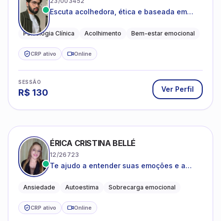
23/003452
Escuta acolhedora, ética e baseada em
evidências
Psicologia Clínica
Acolhimento
Bem-estar emocional
CRP ativo
Online
SESSÃO
Ver Perfil
R$
130
ÉRICA CRISTINA BELLÉ
12/26723
Te ajudo a entender suas emoções e a
encontrar formas mais leves de lidar com o
que você está vivendo
Ansiedade
Autoestima
Sobrecarga emocional
CRP ativo
Online