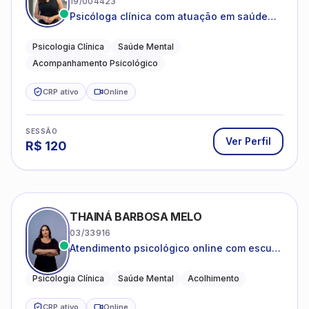
19/004423
Psicóloga clínica com atuação em saúde
mental e acompanhamento psicológico.
Psicologia Clínica
Saúde Mental
Acompanhamento Psicológico
CRP ativo
Online
SESSÃO
Ver Perfil
R$
120
THAINÁ BARBOSA MELO
03/33916
Atendimento psicológico online com escuta
acolhedora e foco no seu bem-estar
emocional
Psicologia Clínica
Saúde Mental
Acolhimento
CRP ativo
Online