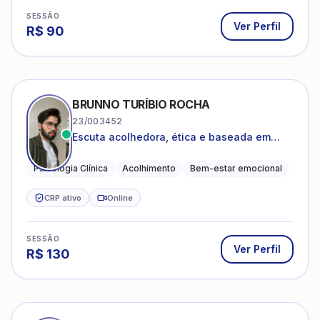
SESSÃO
Ver Perfil
R$
90
BRUNNO TURÍBIO ROCHA
23/003452
Escuta acolhedora, ética e baseada em
evidências
Psicologia Clínica
Acolhimento
Bem-estar emocional
CRP ativo
Online
SESSÃO
Ver Perfil
R$
130