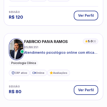
SESSÃO
Ver Perfil
R$
120
FABRICIO PAIVA RAMOS
5.0
(
3
)
05/86351
Atendimento psicológico online com ética,
sigilo e acolhimento.
Psicologia Clínica
CRP ativo
Online
Avaliações
SESSÃO
Ver Perfil
R$
80