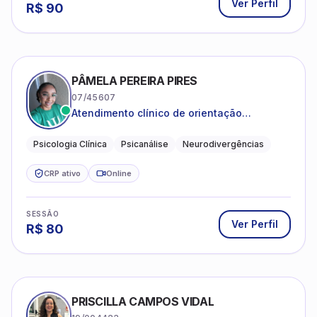
Ver Perfil
R$
90
PÂMELA PEREIRA PIRES
07/45607
Atendimento clínico de orientação
psicanalítica para adolescentes, adultos e
crianças neurotípicas
Psicologia Clínica
Psicanálise
Neurodivergências
CRP ativo
Online
SESSÃO
Ver Perfil
R$
80
PRISCILLA CAMPOS VIDAL