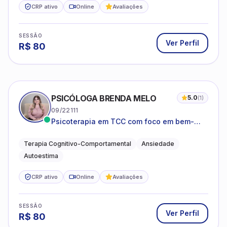
CRP ativo
Online
Avaliações
SESSÃO
Ver Perfil
R$
80
PSICÓLOGA BRENDA MELO
5.0
(
1
)
09/22111
Psicoterapia em TCC com foco em bem-
estar emocional e estratégias práticas para
o cotidiano
Terapia Cognitivo-Comportamental
Ansiedade
Autoestima
CRP ativo
Online
Avaliações
SESSÃO
Ver Perfil
R$
80