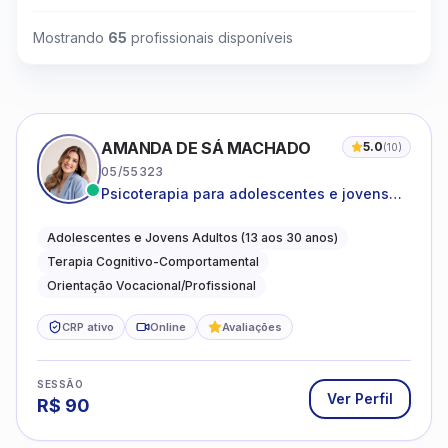
Mostrando
65
profissionais disponíveis
AMANDA DE SÁ MACHADO
5.0
(
10
)
05/55323
Psicoterapia para adolescentes e jovens
adultos com foco em ansiedade,
autoestima, relações e orientação
Adolescentes e Jovens Adultos (13 aos 30 anos)
profissional
Terapia Cognitivo-Comportamental
Orientação Vocacional/Profissional
CRP ativo
Online
Avaliações
SESSÃO
Ver Perfil
R$
90