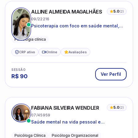
ALLINE ALMEIDA MAGALHÃES
5.0
(
2
)
09/22216
Psicoterapia com foco em saúde mental,
relações interpessoais e autoestima para
adolescentes e adultos.
Psicologia clínica
CRP ativo
Online
Avaliações
SESSÃO
Ver Perfil
R$
90
FABIANA SILVEIRA WENDLER
5.0
(
2
)
07/45959
Saúde mental na vida pessoal e
profissional.
Psicóloga Clínica
Psicóloga Organizacional