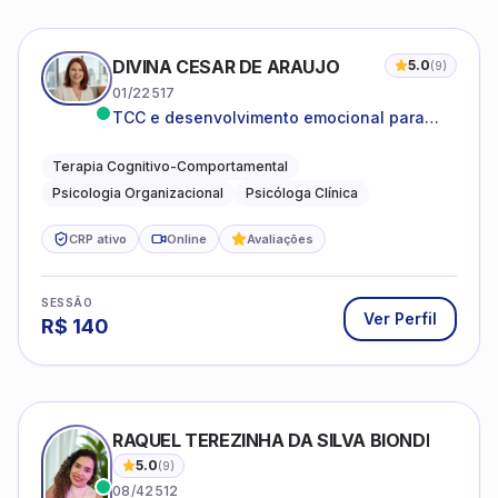
DIVINA CESAR DE ARAUJO
5.0
(
9
)
01/22517
TCC e desenvolvimento emocional para
adultos e idosos
Terapia Cognitivo-Comportamental
Psicologia Organizacional
Psicóloga Clínica
CRP ativo
Online
Avaliações
SESSÃO
Ver Perfil
R$
140
RAQUEL TEREZINHA DA SILVA BIONDI
5.0
(
9
)
08/42512