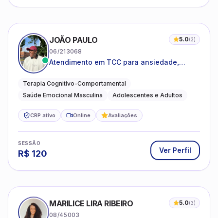
JOÃO PAULO
5.0
(
3
)
06/213068
Atendimento em TCC para ansiedade,
estresse e desenvolvimento de autonomia
emocional
Terapia Cognitivo-Comportamental
Saúde Emocional Masculina
Adolescentes e Adultos
CRP ativo
Online
Avaliações
SESSÃO
Ver Perfil
R$
120
MARILICE LIRA RIBEIRO
5.0
(
3
)
08/45003