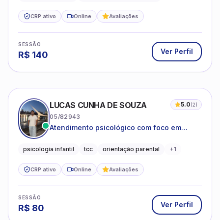
CRP ativo
Online
Avaliações
SESSÃO
Ver Perfil
R$
140
LUCAS CUNHA DE SOUZA
5.0
(
2
)
05/82943
Atendimento psicológico com foco em
Terapia Cognitivo-Comportamental (TCC),
promovendo equilíbrio emocional e
psicologia infantil
tcc
orientação parental
+
1
qualidade de vida.
CRP ativo
Online
Avaliações
SESSÃO
Ver Perfil
R$
80