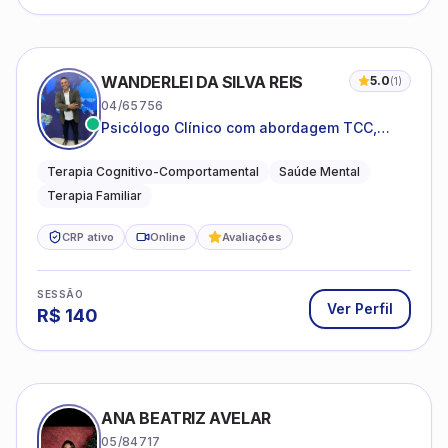
WANDERLEI DA SILVA REIS
5.0
(
1
)
04/65756
Psicólogo Clínico com abordagem TCC,
especializado em saúde mental e terapia
sistêmica
Terapia Cognitivo-Comportamental
Saúde Mental
Terapia Familiar
CRP ativo
Online
Avaliações
SESSÃO
Ver Perfil
R$
140
ANA BEATRIZ AVELAR
05/84717