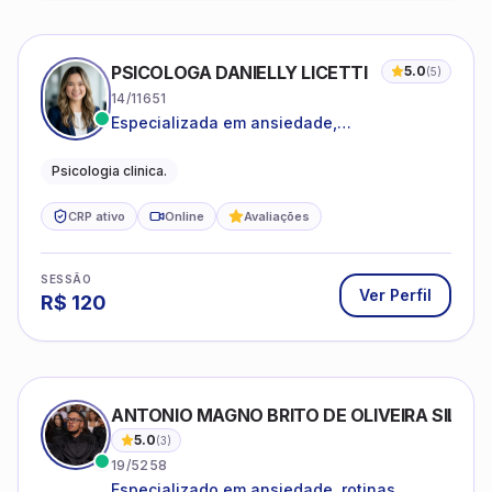
PSICOLOGA DANIELLY LICETTI
5.0
(
5
)
14/11651
Especializada em ansiedade,
autoconhecimento, depressão.
Psicologia clinica.
CRP ativo
Online
Avaliações
SESSÃO
Ver Perfil
R$
120
ANTONIO MAGNO BRITO DE OLIVEIRA SILVA
5.0
(
3
)
19/5258
Especializado em ansiedade, rotinas,