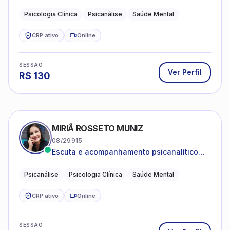
Psicanálise Clínica e Teoria pela FAAP.
Psicologia Clínica
Psicanálise
Saúde Mental
CRP ativo
Online
SESSÃO
Ver Perfil
R$
130
MIRIÃ ROSSETO MUNIZ
08/29915
Escuta e acompanhamento psicanalítico
para adultos e adolescentes.
Psicanálise
Psicologia Clínica
Saúde Mental
CRP ativo
Online
SESSÃO