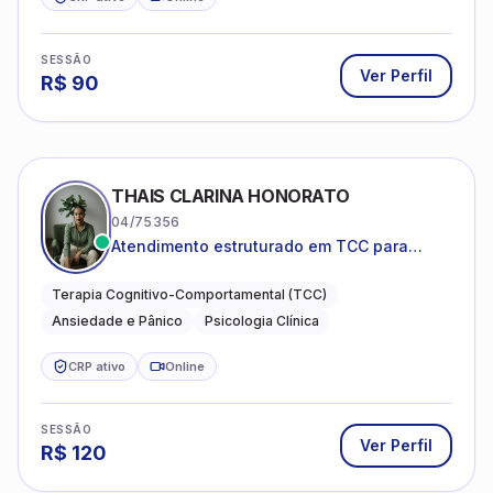
SESSÃO
Ver Perfil
R$
90
THAIS CLARINA HONORATO
04/75356
Atendimento estruturado em TCC para
ansiedade, pânico e autocobrança
excessiva
Terapia Cognitivo-Comportamental (TCC)
Ansiedade e Pânico
Psicologia Clínica
CRP ativo
Online
SESSÃO
Ver Perfil
R$
120