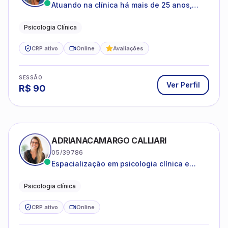
Atuando na clínica há mais de 25 anos,
amparada pela psicanálise e suas
estruturas, com experiência em
Psicologia Clínica
atendimento a jovens e adultos.
CRP ativo
Online
Avaliações
SESSÃO
Ver Perfil
R$
90
ADRIANACAMARGO CALLIARI
05/39786
Espacialização em psicologia clínica e
coach
Psicologia clínica
CRP ativo
Online