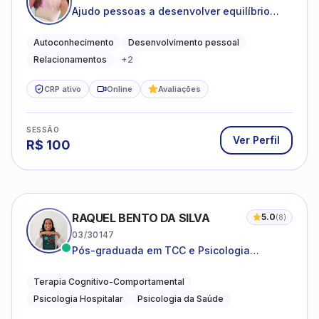
Ajudo pessoas a desenvolver equilíbrio
emocional e relações mais saudáveis
Autoconhecimento
Desenvolvimento pessoal
Relacionamentos
+
2
CRP ativo
Online
Avaliações
SESSÃO
Ver Perfil
R$
100
RAQUEL BENTO DA SILVA
5.0
(
8
)
03/30147
Pós-graduada em TCC e Psicologia
Hospitalar e da Saúde
Terapia Cognitivo-Comportamental
Psicologia Hospitalar
Psicologia da Saúde