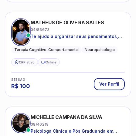
MATHEUS DE OLIVEIRA SALLES
04/83673
Te ajudo a organizar seus pensamentos,
regular suas emoções e viver com mais
clareza e sentido, com uma terapia
Terapia Cognitivo-Comportamental
Neuropsicologia
estruturada e baseada em ciência.
CRP ativo
Online
SESSÃO
Ver Perfil
R$
100
MICHELLE CAMPANA DA SILVA
08/46219
Psicóloga Clínica e Pós Graduanda em