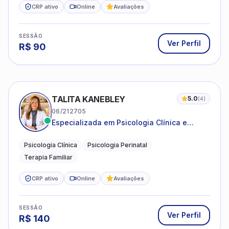
CRP ativo
Online
Avaliações
SESSÃO
Ver Perfil
R$
90
TALITA KANEBLEY
5.0
(
4
)
06/212705
Especializada em Psicologia Clínica e
Perinatal para adolescentes, adultos e
famílias
Psicologia Clínica
Psicologia Perinatal
Terapia Familiar
CRP ativo
Online
Avaliações
SESSÃO
Ver Perfil
R$
140