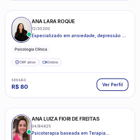
ANA LARA ROQUE
12/30200
Especializado em ansiedade, depressão e
desenvolvimento emocional
Psicologia Clínica
CRP ativo
Online
SESSÃO
Ver Perfil
R$
80
ANA LUIZA FIORI DE FREITAS
04/84825
Psicoterapia baseada em Terapia
Cognitivo-Comportamental