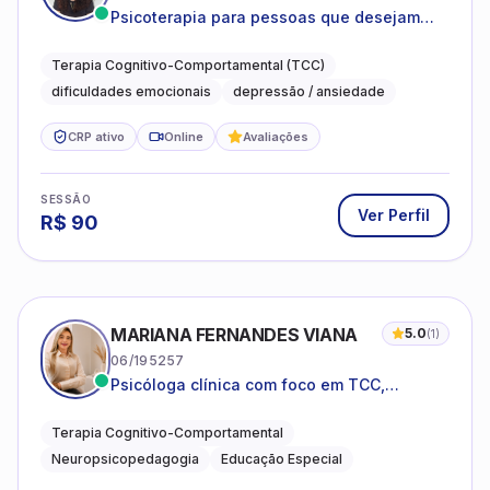
Psicoterapia para pessoas que desejam
compreender as emoções e lidar com as
dificuldades do dia a dia
Terapia Cognitivo-Comportamental (TCC)
dificuldades emocionais
depressão / ansiedade
CRP ativo
Online
Avaliações
SESSÃO
Ver Perfil
R$
90
MARIANA FERNANDES VIANA
5.0
(
1
)
06/195257
Psicóloga clínica com foco em TCC,
neuropsicopedagogia e acompanhamento
do neurodesenvolvimento.
Terapia Cognitivo-Comportamental
Neuropsicopedagogia
Educação Especial