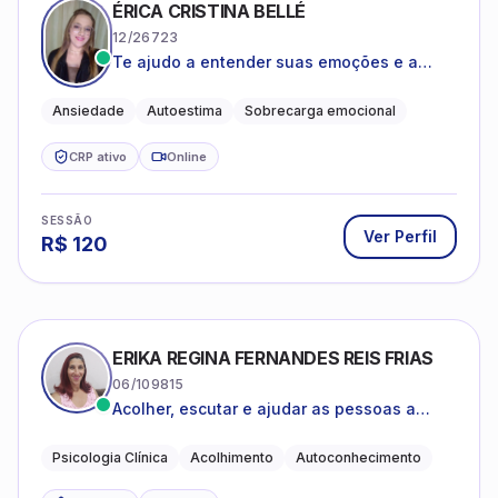
ÉRICA CRISTINA BELLÉ
12/26723
Te ajudo a entender suas emoções e a
encontrar formas mais leves de lidar com o
que você está vivendo
Ansiedade
Autoestima
Sobrecarga emocional
CRP ativo
Online
SESSÃO
Ver Perfil
R$
120
ERIKA REGINA FERNANDES REIS FRIAS
06/109815
Acolher, escutar e ajudar as pessoas a
darem um novo sentido na vida
Psicologia Clínica
Acolhimento
Autoconhecimento