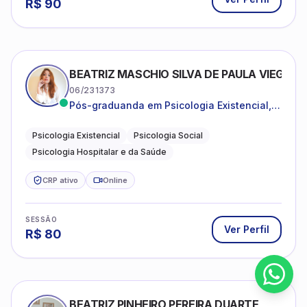
R$
90
BEATRIZ MASCHIO SILVA DE PAULA VIEGAS
06/231373
Pós-graduanda em Psicologia Existencial,
Psicologia Social e Psicologia Hospitalar e
da Saúde.
Psicologia Existencial
Psicologia Social
Psicologia Hospitalar e da Saúde
CRP ativo
Online
SESSÃO
Ver Perfil
R$
80
BEATRIZ PINHEIRO PEREIRA DUARTE