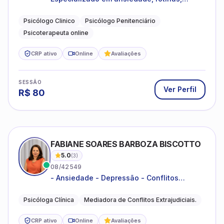
dificuldades emocionais, conflitos
familiares e questões comportamentais.
Psicólogo Clinico
Psicólogo Penitenciário
Psicoterapeuta online
CRP ativo
Online
Avaliações
SESSÃO
Ver Perfil
R$
80
FABIANE SOARES BARBOZA BISCOTTO
5.0
(
3
)
08/42549
- Ansiedade - Depressão - Conflitos
conjugais - Conflitos familiares e
relacionamentos - Autoestima -
Psicóloga Clínica
Mediadora de Conflitos Extrajudiciais.
Desenvolvimento emocional
CRP ativo
Online
Avaliações