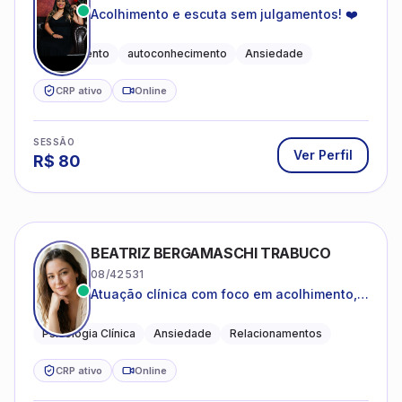
Acolhimento e escuta sem julgamentos! ❤️
Acolhimento
autoconhecimento
Ansiedade
CRP ativo
Online
SESSÃO
Ver Perfil
R$
80
BEATRIZ BERGAMASCHI TRABUCO
08/42531
Atuação clínica com foco em acolhimento,
autoestima, ansiedade e transições de vida
Psicologia Clínica
Ansiedade
Relacionamentos
CRP ativo
Online