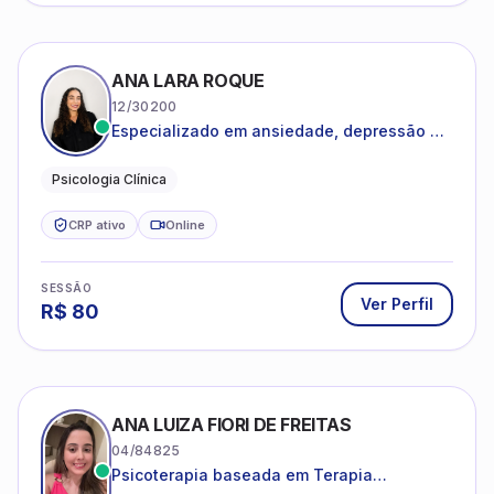
CRP ativo
Online
SESSÃO
Ver Perfil
R$
90
INGRID CRISTINE DA SILVA DE MORAES PON
06/222622
Psicoterapia para adolescentes e adultos.
Psicologia Clinica
CRP ativo
Online
SESSÃO
Ver Perfil
R$
120