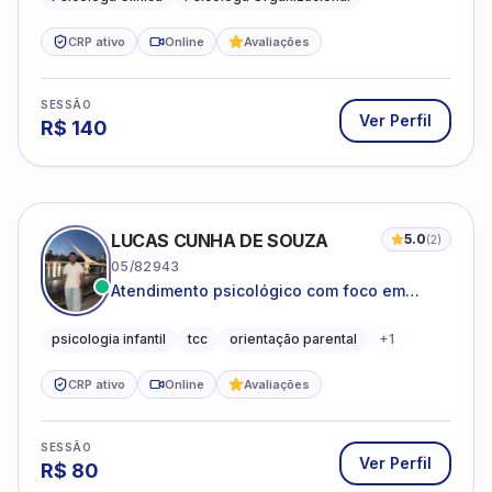
ESTÉFANY ALMEIDA
18/04650
Atendimento psicológico online para
adolescentes e adultos
Psicóloga Clínica
CRP ativo
Online
SESSÃO
Ver Perfil
R$
90
FERNANDA DE CÁSSIA SANTOS ANDRADE
03/31640