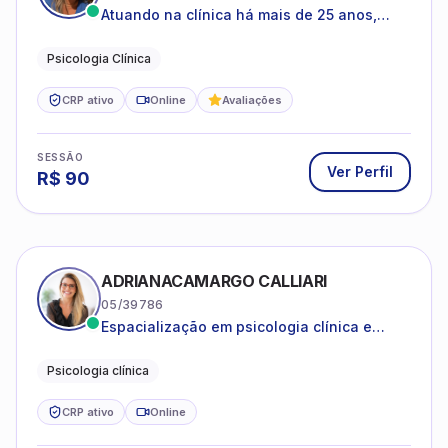
SESSÃO
Ver Perfil
R$
130
GEOVANA BEATRIZ OLIVEIRA ARAUJO
21/06187
Ansiedade, depressão, autoestima ,
autoconhecimento
Psicóloga clínica
CRP ativo
Online
SESSÃO
Ver Perfil
R$
80