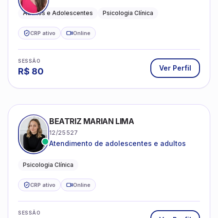
JANISLANYA MARINHEIRO MOREIRA
06/233442
Psicoterapia para adultos e adolescentes.
Psicóloga Clínica
CRP ativo
Online
SESSÃO
Ver Perfil
R$
80
JOÃO PAULO GONZAGA MENDES
06/235054
Atendimento psicológico para adolescentes
e adultos com foco em ansiedade,