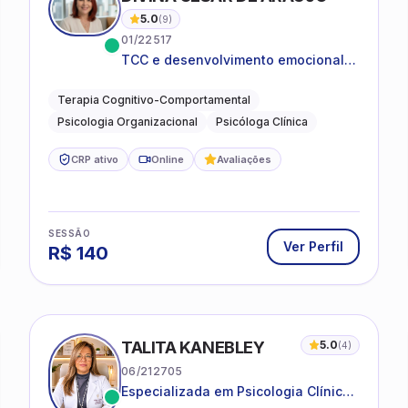
5.0
(
9
)
01/22517
TCC e desenvolvimento emocional
para adultos e idosos
Terapia Cognitivo-Comportamental
Psicologia Organizacional
Psicóloga Clínica
CRP ativo
Online
Avaliações
SESSÃO
Ver Perfil
R$
140
TALITA KANEBLEY
5.0
(
4
)
06/212705
Especializada em Psicologia Clínica