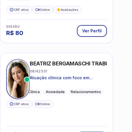
CRP ativo
Online
Avaliações
SESSÃO
Ver Perfil
R$
80
BEATRIZ BERGAMASCHI TRABUCO
08/42531
Atuação clínica com foco em
acolhimento, autoestima, ansiedade
e transições de vida
Psicologia Clínica
Ansiedade
Relacionamentos
CRP ativo
Online