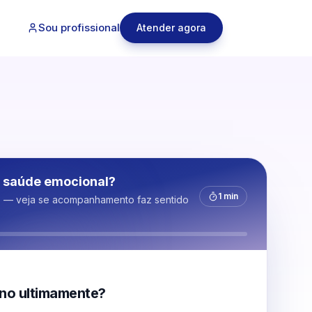
Sou profissional
Atender agora
 saúde emocional?
1 min
s — veja se acompanhamento faz sentido
no ultimamente?