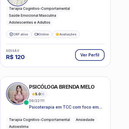
ansiedade, estresse e
desenvolvimento de autonomia
Terapia Cognitivo-Comportamental
emocional
Saúde Emocional Masculina
Adolescentes e Adultos
CRP ativo
Online
Avaliações
SESSÃO
Ver Perfil
R$
120
PSICÓLOGA BRENDA MELO
5.0
(
1
)
09/22111
Psicoterapia em TCC com foco em
bem-estar emocional e estratégias
práticas para o cotidiano
Terapia Cognitivo-Comportamental
Ansiedade
Autoestima