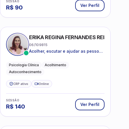
SESSÃO
Ver Perfil
R$
90
ERIKA REGINA FERNANDES REIS FRIAS
06/109815
Acolher, escutar e ajudar as pessoas
a darem um novo sentido na vida
Psicologia Clínica
Acolhimento
Autoconhecimento
CRP ativo
Online
SESSÃO
Ver Perfil
R$
140