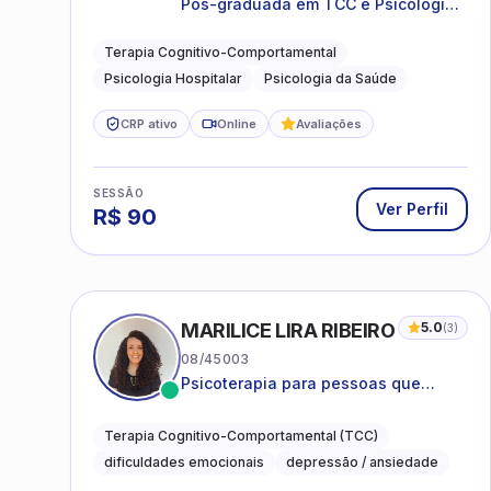
Pós-graduada em TCC e Psicologia
Hospitalar e da Saúde
Terapia Cognitivo-Comportamental
Psicologia Hospitalar
Psicologia da Saúde
CRP ativo
Online
Avaliações
SESSÃO
Ver Perfil
R$
90
MARILICE LIRA RIBEIRO
5.0
(
3
)
08/45003
Psicoterapia para pessoas que
desejam compreender as emoções e
lidar com as dificuldades do dia a
Terapia Cognitivo-Comportamental (TCC)
dia
dificuldades emocionais
depressão / ansiedade