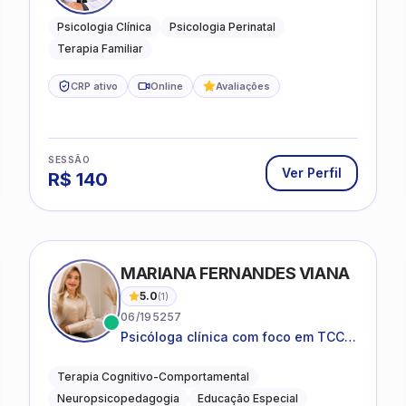
e Perinatal para adolescentes,
adultos e famílias
Psicologia Clínica
Psicologia Perinatal
Terapia Familiar
CRP ativo
Online
Avaliações
SESSÃO
Ver Perfil
R$
140
MARIANA FERNANDES VIANA
5.0
(
1
)
06/195257
Psicóloga clínica com foco em TCC,
neuropsicopedagogia e
acompanhamento do
Terapia Cognitivo-Comportamental
neurodesenvolvimento.
Neuropsicopedagogia
Educação Especial