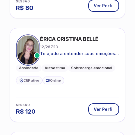
SESSÃO
Ver Perfil
R$
80
ÉRICA CRISTINA BELLÉ
12/26723
Te ajudo a entender suas emoções e
a encontrar formas mais leves de
lidar com o que você está vivendo
Ansiedade
Autoestima
Sobrecarga emocional
CRP ativo
Online
SESSÃO
Ver Perfil
R$
120