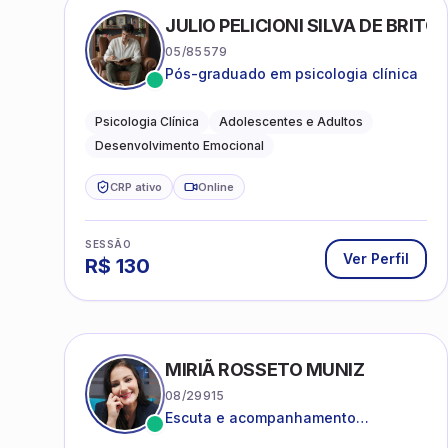
JULIO PELICIONI SILVA DE BRITO
05/85579
Pós-graduado em psicologia clínica
Psicologia Clínica
Adolescentes e Adultos
Desenvolvimento Emocional
CRP ativo
Online
SESSÃO
Ver Perfil
R$
130
MIRIÃ ROSSETO MUNIZ
08/29915
Escuta e acompanhamento
psicanalítico para adultos e