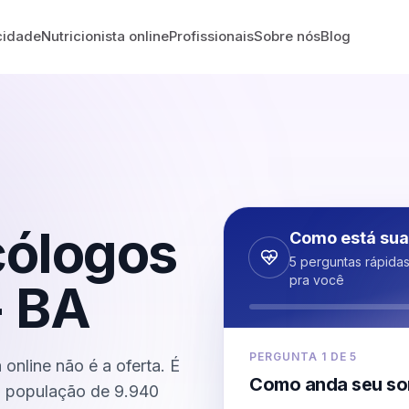
cidade
Nutricionista online
Profissionais
Sobre nós
Blog
cólogos
Como está sua
5 perguntas rápida
pra você
-
BA
PERGUNTA
1
DE
5
online não é a oferta. É
Como anda seu so
ma população de 9.940