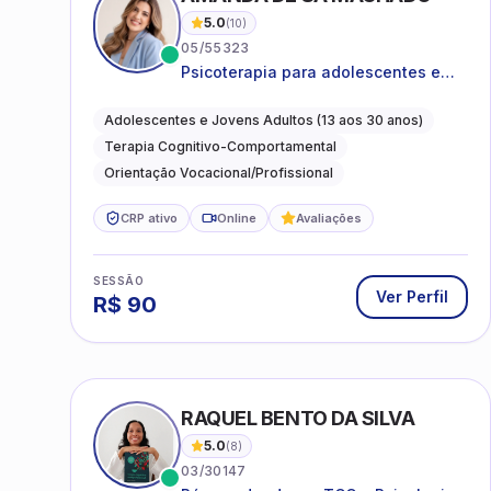
5.0
(
10
)
05/55323
Psicoterapia para adolescentes e
jovens adultos com foco em
ansiedade, autoestima, relações e
Adolescentes e Jovens Adultos (13 aos 30 anos)
orientação profissional
Terapia Cognitivo-Comportamental
Orientação Vocacional/Profissional
CRP ativo
Online
Avaliações
SESSÃO
Ver Perfil
R$
90
RAQUEL BENTO DA SILVA
5.0
(
8
)
03/30147