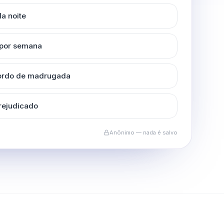
a noite
 por semana
cordo de madrugada
rejudicado
Anônimo — nada é salvo