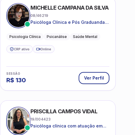
MICHELLE CAMPANA DA SILVA
08/46219
Psicóloga Clínica e Pós Graduanda
em Psicanálise Clínica e Teoria pela
FAAP.
Psicologia Clínica
Psicanálise
Saúde Mental
CRP ativo
Online
SESSÃO
Ver Perfil
R$
130
PRISCILLA CAMPOS VIDAL
19/004423
Psicóloga clínica com atuação em
saúde mental e acompanhamento