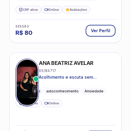
CRP ativo
Online
Avaliações
SESSÃO
Ver Perfil
R$
80
ANA BEATRIZ AVELAR
05/84717
Acolhimento e escuta sem
julgamentos! ❤️
Acolhimento
autoconhecimento
Ansiedade
CRP ativo
Online