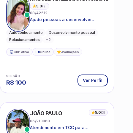
5.0
(
9
)
08/42512
Ajudo pessoas a desenvolver
equilíbrio emocional e relações mais
saudáveis
Autoconhecimento
Desenvolvimento pessoal
Relacionamentos
+
2
CRP ativo
Online
Avaliações
SESSÃO
Ver Perfil
R$
100
JOÃO PAULO
5.0
(
3
)
06/213068
Atendimento em TCC para