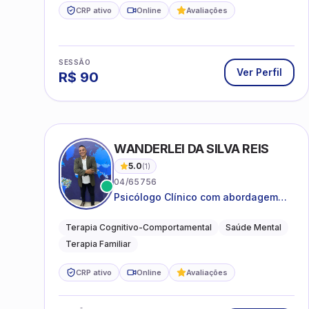
CRP ativo
Online
Avaliações
SESSÃO
Ver Perfil
R$
90
WANDERLEI DA SILVA REIS
5.0
(
1
)
04/65756
Psicólogo Clínico com abordagem
TCC, especializado em saúde mental
e terapia sistêmica
Terapia Cognitivo-Comportamental
Saúde Mental
Terapia Familiar
CRP ativo
Online
Avaliações