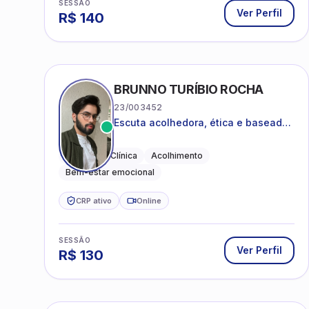
SESSÃO
Ver Perfil
R$
140
BRUNNO TURÍBIO ROCHA
23/003452
Escuta acolhedora, ética e baseada
em evidências
Psicologia Clínica
Acolhimento
Bem-estar emocional
CRP ativo
Online
SESSÃO
Ver Perfil
R$
130