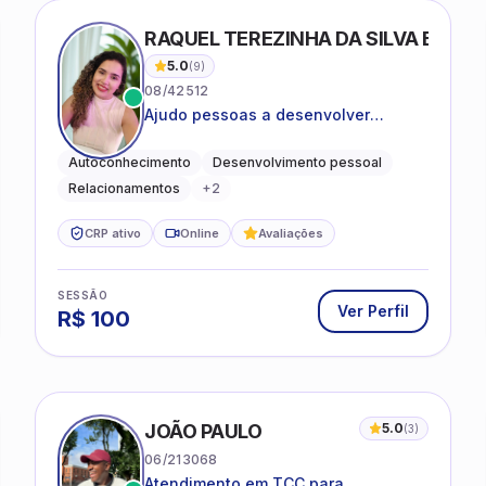
RAQUEL TEREZINHA DA SILVA BIOND
5.0
(
9
)
08/42512
Ajudo pessoas a desenvolver
equilíbrio emocional e relações mais
saudáveis
Autoconhecimento
Desenvolvimento pessoal
Relacionamentos
+
2
CRP ativo
Online
Avaliações
SESSÃO
Ver Perfil
R$
100
JOÃO PAULO
5.0
(
3
)
06/213068
Atendimento em TCC para