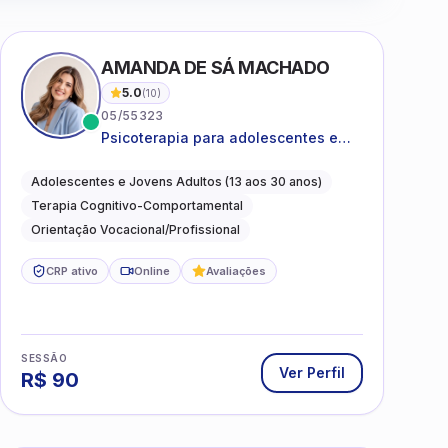
AMANDA DE SÁ MACHADO
5.0
(
10
)
05/55323
Psicoterapia para adolescentes e
jovens adultos com foco em
ansiedade, autoestima, relações e
Adolescentes e Jovens Adultos (13 aos 30 anos)
orientação profissional
Terapia Cognitivo-Comportamental
Orientação Vocacional/Profissional
CRP ativo
Online
Avaliações
SESSÃO
Ver Perfil
R$
90