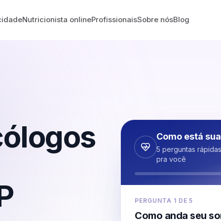
cidade
Nutricionista online
Profissionais
Sobre nós
Blog
cólogos
Como está sua
5 perguntas rápida
pra você
P
PERGUNTA
1
DE
5
Como anda seu so