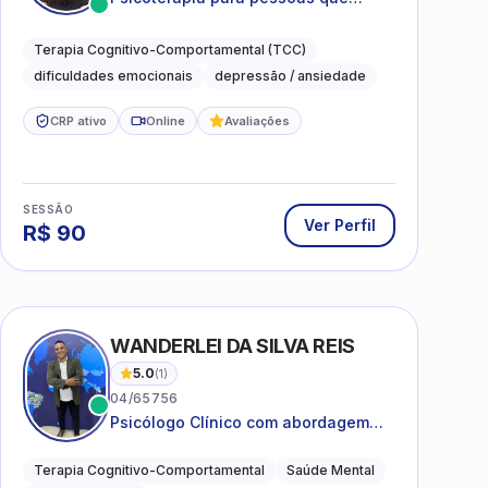
desejam compreender as emoções e
lidar com as dificuldades do dia a
Terapia Cognitivo-Comportamental (TCC)
dia
dificuldades emocionais
depressão / ansiedade
CRP ativo
Online
Avaliações
SESSÃO
Ver Perfil
R$
90
WANDERLEI DA SILVA REIS
5.0
(
1
)
04/65756
Psicólogo Clínico com abordagem
TCC, especializado em saúde mental
e terapia sistêmica
Terapia Cognitivo-Comportamental
Saúde Mental