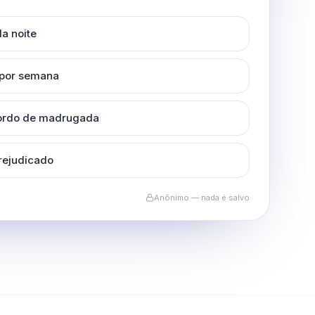
a noite
 por semana
cordo de madrugada
rejudicado
Anônimo — nada é salvo