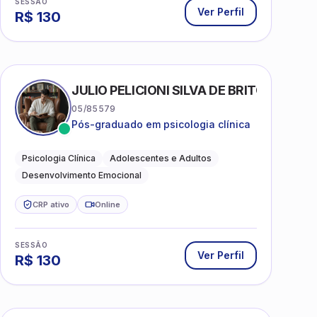
SESSÃO
Ver Perfil
R$
130
AS
JULIO PELICIONI SILVA DE BRITO
05/85579
Pós-graduado em psicologia clínica
Psicologia Clínica
Adolescentes e Adultos
Desenvolvimento Emocional
CRP ativo
Online
SESSÃO
Ver Perfil
R$
130