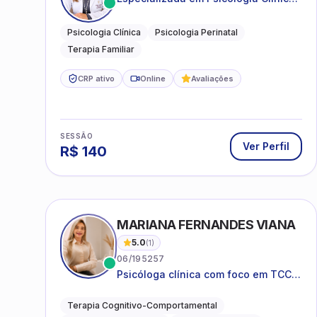
e Perinatal para adolescentes,
adultos e famílias
Psicologia Clínica
Psicologia Perinatal
Terapia Familiar
CRP ativo
Online
Avaliações
SESSÃO
Ver Perfil
R$
140
MARIANA FERNANDES VIANA
5.0
(
1
)
06/195257
Psicóloga clínica com foco em TCC,
neuropsicopedagogia e
acompanhamento do
Terapia Cognitivo-Comportamental
neurodesenvolvimento.