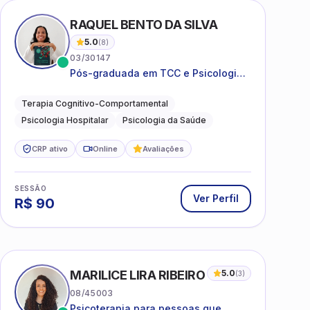
I
RAQUEL BENTO DA SILVA
5.0
(
8
)
03/30147
Pós-graduada em TCC e Psicologia
Hospitalar e da Saúde
Terapia Cognitivo-Comportamental
Psicologia Hospitalar
Psicologia da Saúde
CRP ativo
Online
Avaliações
SESSÃO
Ver Perfil
R$
90
MARILICE LIRA RIBEIRO
5.0
(
3
)
08/45003
Psicoterapia para pessoas que