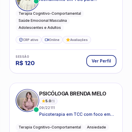
ansiedade, estresse e
desenvolvimento de autonomia
Terapia Cognitivo-Comportamental
emocional
Saúde Emocional Masculina
Adolescentes e Adultos
CRP ativo
Online
Avaliações
SESSÃO
Ver Perfil
R$
120
PSICÓLOGA BRENDA MELO
5.0
(
1
)
09/22111
Psicoterapia em TCC com foco em
bem-estar emocional e estratégias
práticas para o cotidiano
Terapia Cognitivo-Comportamental
Ansiedade