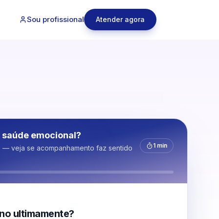
Sou profissional
Atender agora
 saúde emocional?
1 min
s — veja se acompanhamento faz sentido
no ultimamente?