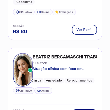
Autoestima
CRP ativo
Online
Avaliações
SESSÃO
Ver Perfil
R$
80
BEATRIZ BERGAMASCHI TRABUCO
08/42531
Atuação clínica com foco em
acolhimento, autoestima, ansiedade
e transições de vida
Psicologia Clínica
Ansiedade
Relacionamentos
CRP ativo
Online