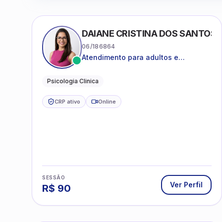
DAIANE CRISTINA DOS SANTOS
06/186864
Atendimento para adultos e
adolescentes a partir de 12 anos
Psicologia Clinica
CRP ativo
Online
SESSÃO
Ver Perfil
R$
90