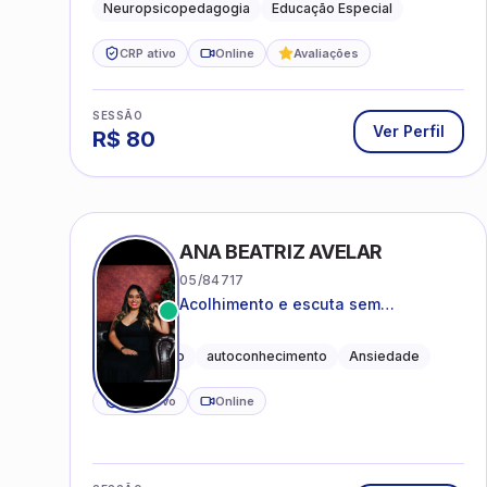
Neuropsicopedagogia
Educação Especial
CRP ativo
Online
Avaliações
SESSÃO
Ver Perfil
R$
80
ANA BEATRIZ AVELAR
05/84717
Acolhimento e escuta sem
julgamentos! ❤️
Acolhimento
autoconhecimento
Ansiedade
CRP ativo
Online