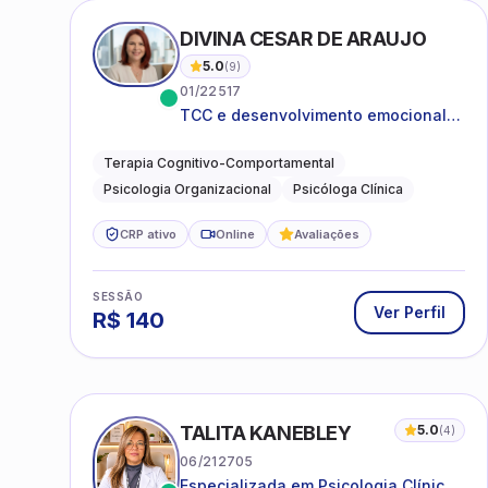
DIVINA CESAR DE ARAUJO
5.0
(
9
)
01/22517
TCC e desenvolvimento emocional
para adultos e idosos
Terapia Cognitivo-Comportamental
Psicologia Organizacional
Psicóloga Clínica
CRP ativo
Online
Avaliações
SESSÃO
Ver Perfil
R$
140
TALITA KANEBLEY
5.0
(
4
)
06/212705
Especializada em Psicologia Clínica