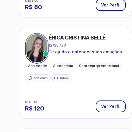
SESSÃO
Ver Perfil
R$
80
ÉRICA CRISTINA BELLÉ
12/26723
Te ajudo a entender suas emoções e
a encontrar formas mais leves de
lidar com o que você está vivendo
Ansiedade
Autoestima
Sobrecarga emocional
CRP ativo
Online
SESSÃO
Ver Perfil
R$
120