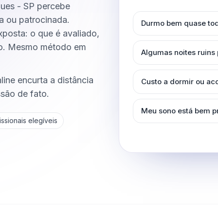
gues - SP percebe
ca ou patrocinada.
Durmo bem quase tod
posta: o que é avaliado,
do. Mesmo método em
Algumas noites ruins
ine encurta a distância
Custo a dormir ou a
ssão de fato.
Meu sono está bem p
ssionais elegíveis