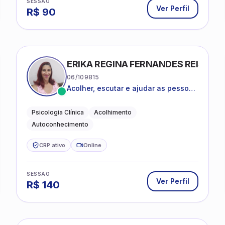
SESSÃO
Ver Perfil
R$
90
ERIKA REGINA FERNANDES REIS FRI
06/109815
Acolher, escutar e ajudar as pessoas
a darem um novo sentido na vida
Psicologia Clínica
Acolhimento
Autoconhecimento
CRP ativo
Online
SESSÃO
Ver Perfil
R$
140