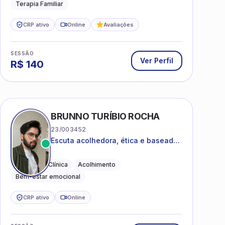
Terapia Familiar
CRP ativo
Online
Avaliações
SESSÃO
Ver Perfil
R$
140
BRUNNO TURÍBIO ROCHA
23/003452
Escuta acolhedora, ética e baseada
em evidências
Psicologia Clínica
Acolhimento
Bem-estar emocional
CRP ativo
Online