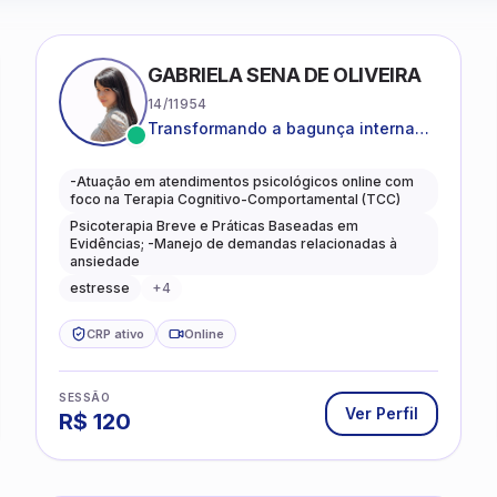
GABRIELA SENA DE OLIVEIRA
14/11954
Transformando a bagunça interna
em autoconhecimento, clareza,
leveza e caminhos mais gentis para
-Atuação em atendimentos psicológicos online com
se viver.
foco na Terapia Cognitivo-Comportamental (TCC)
Psicoterapia Breve e Práticas Baseadas em
Evidências; -Manejo de demandas relacionadas à
ansiedade
estresse
+
4
CRP ativo
Online
SESSÃO
Ver Perfil
R$
120