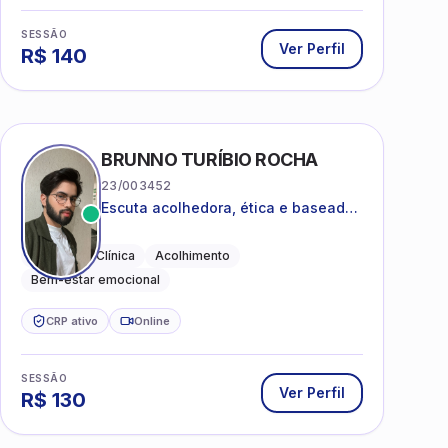
SESSÃO
Ver Perfil
R$
140
BRUNNO TURÍBIO ROCHA
23/003452
Escuta acolhedora, ética e baseada
em evidências
Psicologia Clínica
Acolhimento
Bem-estar emocional
CRP ativo
Online
SESSÃO
Ver Perfil
R$
130