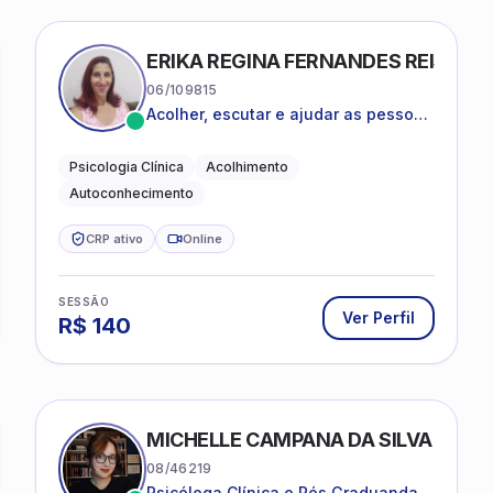
ERIKA REGINA FERNANDES REIS FRI
06/109815
Acolher, escutar e ajudar as pessoas
a darem um novo sentido na vida
Psicologia Clínica
Acolhimento
Autoconhecimento
CRP ativo
Online
SESSÃO
Ver Perfil
R$
140
MICHELLE CAMPANA DA SILVA
08/46219
Psicóloga Clínica e Pós Graduanda