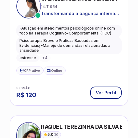
14/11954
Transformando a bagunça interna
em autoconhecimento, clareza,
leveza e caminhos mais gentis para
-Atuação em atendimentos psicológicos online com
se viver.
foco na Terapia Cognitivo-Comportamental (TCC)
Psicoterapia Breve e Práticas Baseadas em
Evidências; -Manejo de demandas relacionadas à
ansiedade
estresse
+
4
CRP ativo
Online
SESSÃO
Ver Perfil
R$
120
RAQUEL TEREZINHA DA SILVA BIOND
5.0
(
9
)