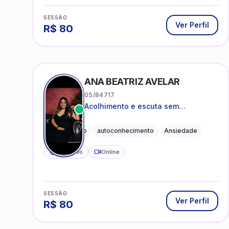
SESSÃO
Ver Perfil
R$
80
ANA BEATRIZ AVELAR
05/84717
Acolhimento e escuta sem
julgamentos! ❤️
Acolhimento
autoconhecimento
Ansiedade
CRP ativo
Online
SESSÃO
Ver Perfil
R$
80