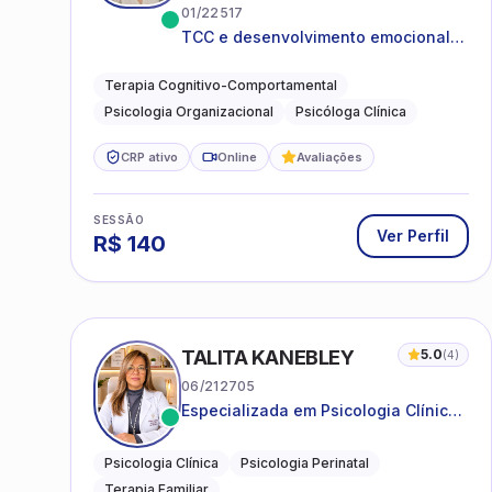
01/22517
TCC e desenvolvimento emocional
para adultos e idosos
Terapia Cognitivo-Comportamental
Psicologia Organizacional
Psicóloga Clínica
CRP ativo
Online
Avaliações
SESSÃO
Ver Perfil
R$
140
TALITA KANEBLEY
5.0
(
4
)
06/212705
Especializada em Psicologia Clínica
e Perinatal para adolescentes,
adultos e famílias
Psicologia Clínica
Psicologia Perinatal
Terapia Familiar