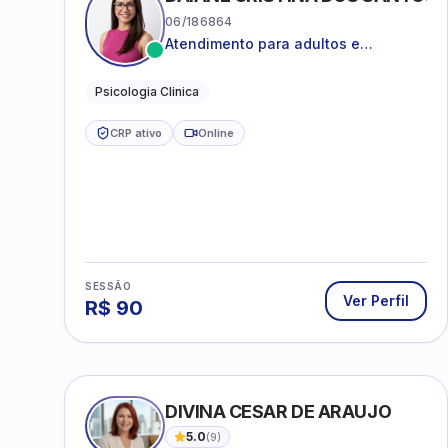
06/186864
Atendimento para adultos e
adolescentes a partir de 12 anos
Psicologia Clinica
CRP ativo
Online
SESSÃO
Ver Perfil
R$
90
DIVINA CESAR DE ARAUJO
5.0
(
9
)