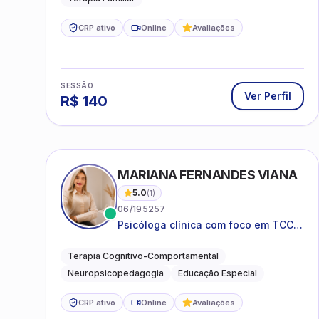
CRP ativo
Online
Avaliações
SESSÃO
Ver Perfil
R$
140
MARIANA FERNANDES VIANA
5.0
(
1
)
06/195257
Psicóloga clínica com foco em TCC,
neuropsicopedagogia e
acompanhamento do
Terapia Cognitivo-Comportamental
neurodesenvolvimento.
Neuropsicopedagogia
Educação Especial
CRP ativo
Online
Avaliações