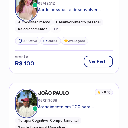
08/42512
Ajudo pessoas a desenvolver
equilíbrio emocional e relações mais
saudáveis
Autoconhecimento
Desenvolvimento pessoal
Relacionamentos
+
2
CRP ativo
Online
Avaliações
SESSÃO
Ver Perfil
R$
100
JOÃO PAULO
5.0
(
3
)
06/213068
Atendimento em TCC para
ansiedade, estresse e
desenvolvimento de autonomia
Terapia Cognitivo-Comportamental
emocional
Saúde Emocional Masculina