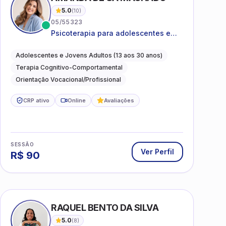
5.0
(
10
)
05/55323
Psicoterapia para adolescentes e
jovens adultos com foco em
ansiedade, autoestima, relações e
Adolescentes e Jovens Adultos (13 aos 30 anos)
orientação profissional
Terapia Cognitivo-Comportamental
Orientação Vocacional/Profissional
CRP ativo
Online
Avaliações
SESSÃO
Ver Perfil
R$
90
I
RAQUEL BENTO DA SILVA
5.0
(
8
)