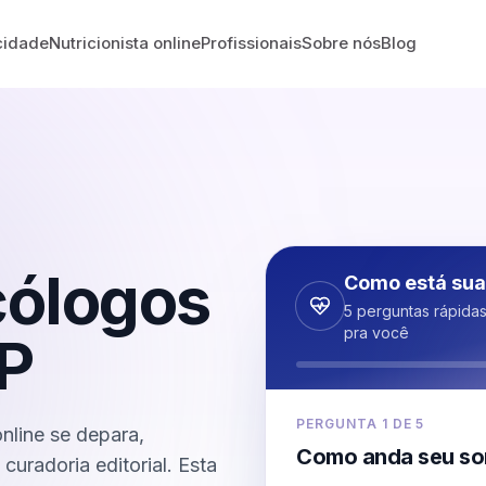
cidade
Nutricionista online
Profissionais
Sobre nós
Blog
cólogos
Como está sua
5 perguntas rápida
pra você
P
PERGUNTA
1
DE
5
nline se depara,
Como anda seu so
uradoria editorial. Esta