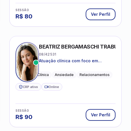
SESSÃO
Ver Perfil
R$
80
BEATRIZ BERGAMASCHI TRABUCO
08/42531
Atuação clínica com foco em
acolhimento, autoestima, ansiedade
e transições de vida
Psicologia Clínica
Ansiedade
Relacionamentos
CRP ativo
Online
SESSÃO
Ver Perfil
R$
90