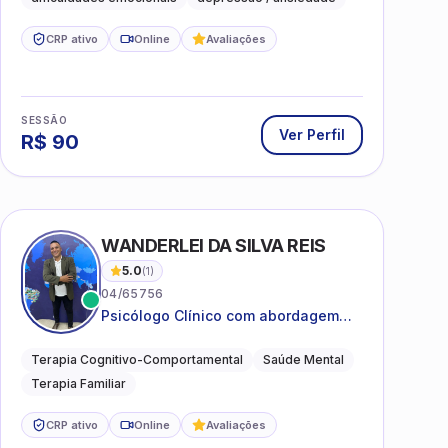
CRP ativo
Online
Avaliações
SESSÃO
Ver Perfil
R$
90
WANDERLEI DA SILVA REIS
5.0
(
1
)
04/65756
Psicólogo Clínico com abordagem
TCC, especializado em saúde mental
e terapia sistêmica
Terapia Cognitivo-Comportamental
Saúde Mental
Terapia Familiar
CRP ativo
Online
Avaliações