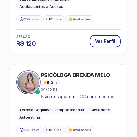
Adolescentes e Adultos
CRP ativo
Online
Avaliações
SESSÃO
Ver Perfil
R$
120
PSICÓLOGA BRENDA MELO
5.0
(
1
)
09/22111
Psicoterapia em TCC com foco em
bem-estar emocional e estratégias
práticas para o cotidiano
Terapia Cognitivo-Comportamental
Ansiedade
Autoestima
CRP ativo
Online
Avaliações