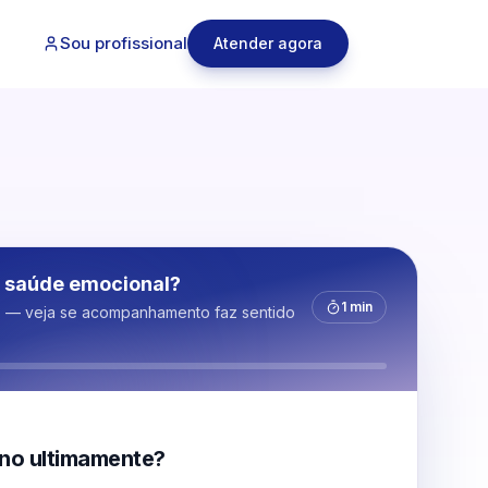
Sou profissional
Atender agora
 saúde emocional?
1 min
s — veja se acompanhamento faz sentido
no ultimamente?