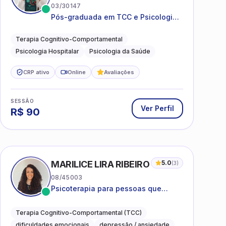
03/30147
Pós-graduada em TCC e Psicologia
Hospitalar e da Saúde
Terapia Cognitivo-Comportamental
Psicologia Hospitalar
Psicologia da Saúde
CRP ativo
Online
Avaliações
SESSÃO
Ver Perfil
R$
90
MARILICE LIRA RIBEIRO
5.0
(
3
)
08/45003
Psicoterapia para pessoas que
desejam compreender as emoções e
lidar com as dificuldades do dia a
Terapia Cognitivo-Comportamental (TCC)
dia
dificuldades emocionais
depressão / ansiedade