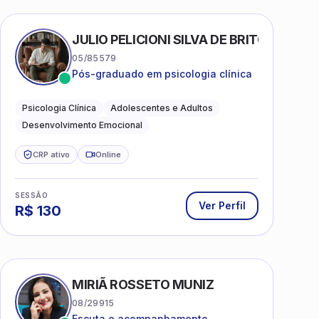
AS
JULIO PELICIONI SILVA DE BRITO
05/85579
Pós-graduado em psicologia clínica
Psicologia Clínica
Adolescentes e Adultos
Desenvolvimento Emocional
CRP ativo
Online
SESSÃO
Ver Perfil
R$
130
MIRIÃ ROSSETO MUNIZ
08/29915
Escuta e acompanhamento