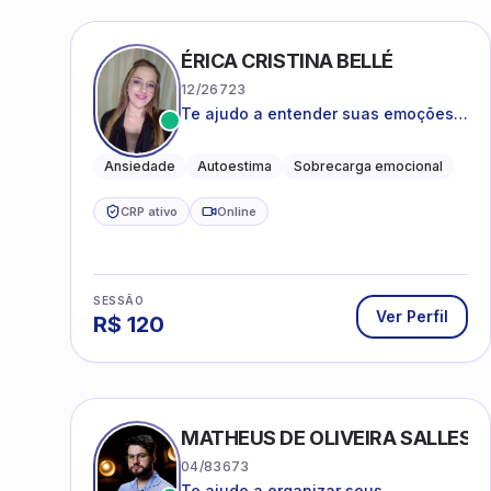
ÉRICA CRISTINA BELLÉ
12/26723
Te ajudo a entender suas emoções e
a encontrar formas mais leves de
lidar com o que você está vivendo
Ansiedade
Autoestima
Sobrecarga emocional
CRP ativo
Online
SESSÃO
Ver Perfil
R$
120
MATHEUS DE OLIVEIRA SALLES
04/83673
Te ajudo a organizar seus