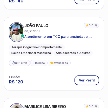
R$
140
JOÃO PAULO
5.0
(
3
)
06/213068
Atendimento em TCC para ansiedade,
estresse e desenvolvimento de autonomia
emocional
Terapia Cognitivo-Comportamental
Saúde Emocional Masculina
Adolescentes e Adultos
CRP ativo
Online
Avaliações
SESSÃO
Ver Perfil
R$
120
MARILICE LIRA RIBEIRO
5.0
(
3
)