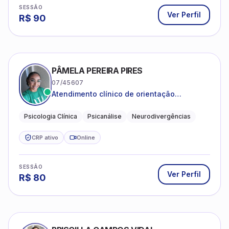
SESSÃO
Ver Perfil
R$
90
PÂMELA PEREIRA PIRES
07/45607
Atendimento clínico de orientação
psicanalítica para adolescentes, adultos e
crianças neurotípicas
Psicologia Clínica
Psicanálise
Neurodivergências
CRP ativo
Online
SESSÃO
Ver Perfil
R$
80