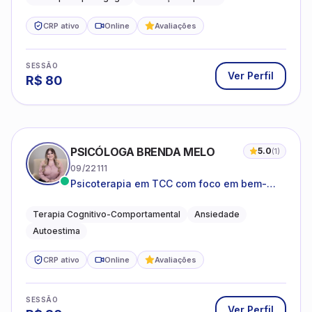
CRP ativo
Online
Avaliações
SESSÃO
Ver Perfil
R$
80
PSICÓLOGA BRENDA MELO
5.0
(
1
)
09/22111
Psicoterapia em TCC com foco em bem-
estar emocional e estratégias práticas para
o cotidiano
Terapia Cognitivo-Comportamental
Ansiedade
Autoestima
CRP ativo
Online
Avaliações
SESSÃO
Ver Perfil