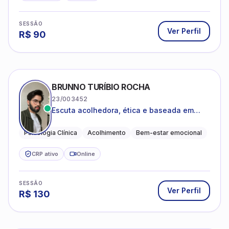
SESSÃO
Ver Perfil
R$
90
BRUNNO TURÍBIO ROCHA
23/003452
Escuta acolhedora, ética e baseada em
evidências
Psicologia Clínica
Acolhimento
Bem-estar emocional
CRP ativo
Online
SESSÃO
Ver Perfil
R$
130