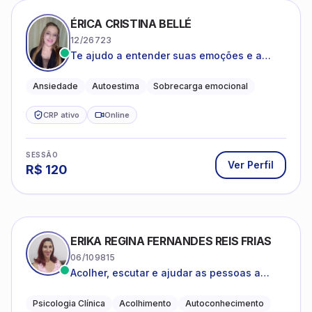
ÉRICA CRISTINA BELLÉ
12/26723
Te ajudo a entender suas emoções e a
encontrar formas mais leves de lidar com o
que você está vivendo
Ansiedade
Autoestima
Sobrecarga emocional
CRP ativo
Online
SESSÃO
Ver Perfil
R$
120
ERIKA REGINA FERNANDES REIS FRIAS
06/109815
Acolher, escutar e ajudar as pessoas a
darem um novo sentido na vida
Psicologia Clínica
Acolhimento
Autoconhecimento