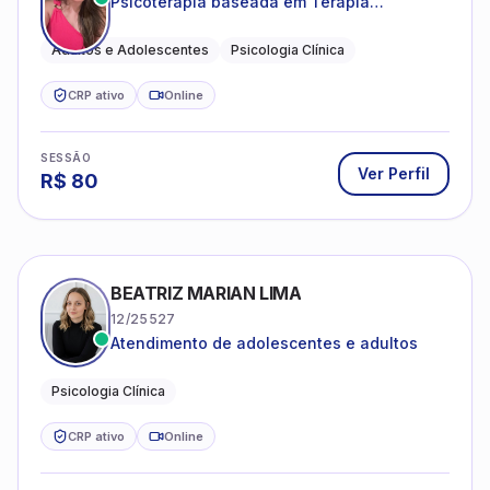
Psicoterapia baseada em Terapia
Cognitivo-Comportamental
Adultos e Adolescentes
Psicologia Clínica
CRP ativo
Online
SESSÃO
Ver Perfil
R$
80
BEATRIZ MARIAN LIMA
12/25527
Atendimento de adolescentes e adultos
Psicologia Clínica
CRP ativo
Online