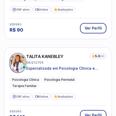
CRP ativo
Online
Avaliações
SESSÃO
Ver Perfil
R$
90
TALITA KANEBLEY
5.0
(
4
)
06/212705
Especializada em Psicologia Clínica e
Perinatal para adolescentes, adultos e
famílias
Psicologia Clínica
Psicologia Perinatal
Terapia Familiar
CRP ativo
Online
Avaliações
SESSÃO
Ver Perfil