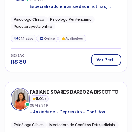
Especializado em ansiedade, rotinas,
dificuldades emocionais, conflitos
familiares e questões comportamentais.
Psicólogo Clinico
Psicólogo Penitenciário
Psicoterapeuta online
CRP ativo
Online
Avaliações
SESSÃO
Ver Perfil
R$
80
FABIANE SOARES BARBOZA BISCOTTO
5.0
(
3
)
08/42549
- Ansiedade - Depressão - Conflitos
conjugais - Conflitos familiares e
relacionamentos - Autoestima -
Psicóloga Clínica
Mediadora de Conflitos Extrajudiciais.
Desenvolvimento emocional