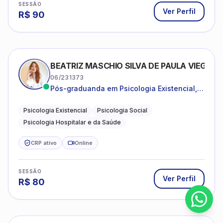
SESSÃO
Ver Perfil
R$
90
BEATRIZ MASCHIO SILVA DE PAULA VIEGAS
06/231373
Pós-graduanda em Psicologia Existencial,
Psicologia Social e Psicologia Hospitalar e
da Saúde.
Psicologia Existencial
Psicologia Social
Psicologia Hospitalar e da Saúde
CRP ativo
Online
SESSÃO
Ver Perfil
R$
80