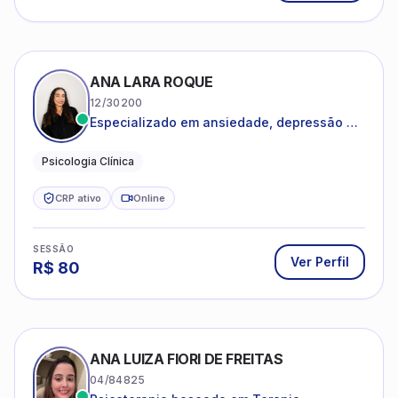
ANA LARA ROQUE
12/30200
Especializado em ansiedade, depressão e
desenvolvimento emocional
Psicologia Clínica
CRP ativo
Online
SESSÃO
Ver Perfil
R$
80
ANA LUIZA FIORI DE FREITAS
04/84825