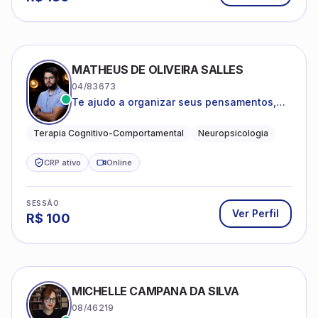
MATHEUS DE OLIVEIRA SALLES
04/83673
Te ajudo a organizar seus pensamentos,
regular suas emoções e viver com mais
clareza e sentido, com uma terapia
Terapia Cognitivo-Comportamental
Neuropsicologia
estruturada e baseada em ciência.
CRP ativo
Online
SESSÃO
Ver Perfil
R$
100
MICHELLE CAMPANA DA SILVA
08/46219