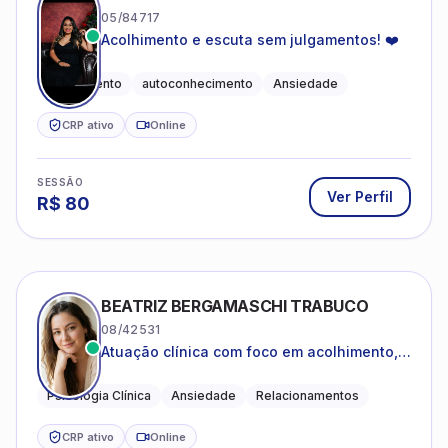
05/84717
Acolhimento e escuta sem julgamentos! ❤️
Acolhimento
autoconhecimento
Ansiedade
CRP ativo
Online
SESSÃO
Ver Perfil
R$
80
BEATRIZ BERGAMASCHI TRABUCO
08/42531
Atuação clínica com foco em acolhimento,
autoestima, ansiedade e transições de vida
Psicologia Clínica
Ansiedade
Relacionamentos
CRP ativo
Online