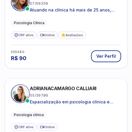
07/09259
Atuando na clínica há mais de 25 anos,
amparada pela psicanálise e suas
estruturas, com experiência em
Psicologia Clínica
atendimento a jovens e adultos.
CRP ativo
Online
Avaliações
SESSÃO
Ver Perfil
R$
90
ADRIANACAMARGO CALLIARI
05/39786
Espacialização em psicologia clínica e
coach
Psicologia clínica
CRP ativo
Online