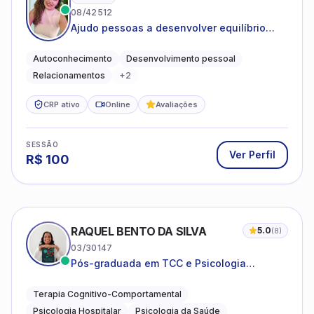
08/42512
Ajudo pessoas a desenvolver equilíbrio
emocional e relações mais saudáveis
Autoconhecimento
Desenvolvimento pessoal
Relacionamentos
+
2
CRP ativo
Online
Avaliações
SESSÃO
Ver Perfil
R$
100
RAQUEL BENTO DA SILVA
5.0
(
8
)
03/30147
Pós-graduada em TCC e Psicologia
Hospitalar e da Saúde
Terapia Cognitivo-Comportamental
Psicologia Hospitalar
Psicologia da Saúde