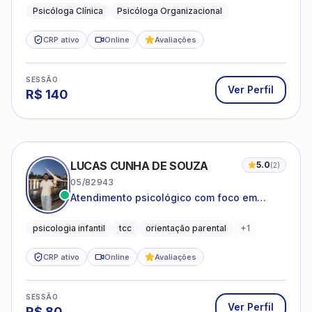
Psicóloga Clínica
Psicóloga Organizacional
CRP ativo
Online
Avaliações
SESSÃO
Ver Perfil
R$
140
LUCAS CUNHA DE SOUZA
5.0
(
2
)
05/82943
Atendimento psicológico com foco em
Terapia Cognitivo-Comportamental (TCC),
promovendo equilíbrio emocional e
psicologia infantil
tcc
orientação parental
+
1
qualidade de vida.
CRP ativo
Online
Avaliações
SESSÃO
Ver Perfil
R$
80