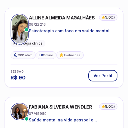
ALLINE ALMEIDA MAGALHÃES
5.0
(
2
)
09/22216
Psicoterapia com foco em saúde mental,
relações interpessoais e autoestima para
adolescentes e adultos.
Psicologia clínica
CRP ativo
Online
Avaliações
SESSÃO
Ver Perfil
R$
90
FABIANA SILVEIRA WENDLER
5.0
(
2
)
07/45959
Saúde mental na vida pessoal e
profissional.