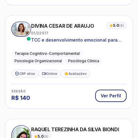
DIVINA CESAR DE ARAUJO
5.0
(
9
)
01/22517
TCC e desenvolvimento emocional para
adultos e idosos
Terapia Cognitivo-Comportamental
Psicologia Organizacional
Psicóloga Clínica
CRP ativo
Online
Avaliações
SESSÃO
Ver Perfil
R$
140
RAQUEL TEREZINHA DA SILVA BIONDI
5.0
(
9
)