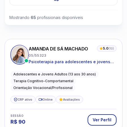
Mostrando
65
profissionais disponíveis
AMANDA DE SÁ MACHADO
5.0
(
10
)
05/55323
Psicoterapia para adolescentes e jovens
adultos com foco em ansiedade,
autoestima, relações e orientação
Adolescentes e Jovens Adultos (13 aos 30 anos)
profissional
Terapia Cognitivo-Comportamental
Orientação Vocacional/Profissional
CRP ativo
Online
Avaliações
SESSÃO
Ver Perfil
R$
90