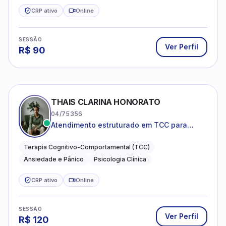
CRP ativo
Online
SESSÃO
Ver Perfil
R$
90
THAIS CLARINA HONORATO
04/75356
Atendimento estruturado em TCC para
ansiedade, pânico e autocobrança
excessiva
Terapia Cognitivo-Comportamental (TCC)
Ansiedade e Pânico
Psicologia Clínica
CRP ativo
Online
SESSÃO
Ver Perfil
R$
120