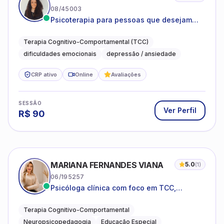
08/45003
Psicoterapia para pessoas que desejam
compreender as emoções e lidar com as
dificuldades do dia a dia
Terapia Cognitivo-Comportamental (TCC)
dificuldades emocionais
depressão / ansiedade
CRP ativo
Online
Avaliações
SESSÃO
Ver Perfil
R$
90
MARIANA FERNANDES VIANA
5.0
(
1
)
06/195257
Psicóloga clínica com foco em TCC,
neuropsicopedagogia e acompanhamento
do neurodesenvolvimento.
Terapia Cognitivo-Comportamental
Neuropsicopedagogia
Educação Especial