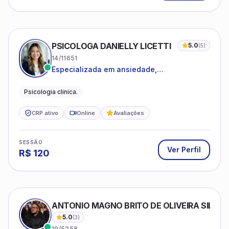
PSICOLOGA DANIELLY LICETTI
5.0
(
5
)
14/11651
Especializada em ansiedade,
autoconhecimento, depressão.
Psicologia clinica.
CRP ativo
Online
Avaliações
SESSÃO
Ver Perfil
R$
120
ANTONIO MAGNO BRITO DE OLIVEIRA SILVA
5.0
(
3
)
19/5258