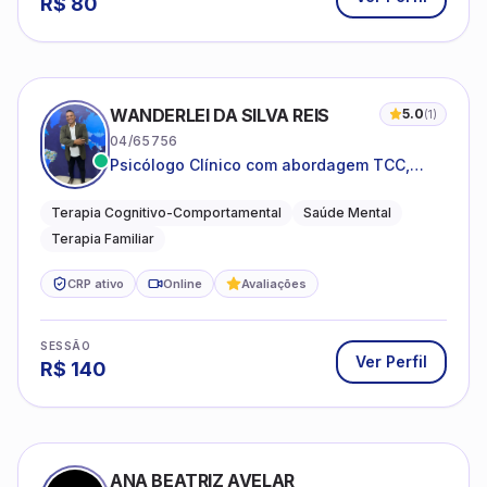
R$
80
WANDERLEI DA SILVA REIS
5.0
(
1
)
04/65756
Psicólogo Clínico com abordagem TCC,
especializado em saúde mental e terapia
sistêmica
Terapia Cognitivo-Comportamental
Saúde Mental
Terapia Familiar
CRP ativo
Online
Avaliações
SESSÃO
Ver Perfil
R$
140
ANA BEATRIZ AVELAR