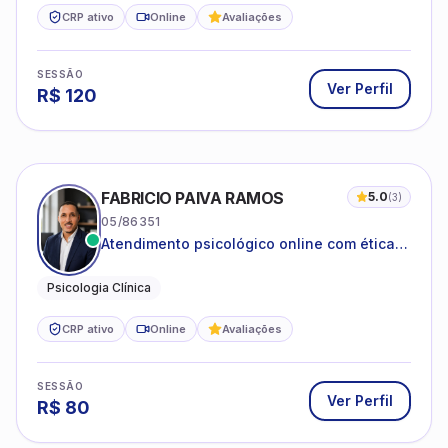
CRP ativo
Online
Avaliações
SESSÃO
Ver Perfil
R$
120
FABRICIO PAIVA RAMOS
5.0
(
3
)
05/86351
Atendimento psicológico online com ética,
sigilo e acolhimento.
Psicologia Clínica
CRP ativo
Online
Avaliações
SESSÃO
Ver Perfil
R$
80