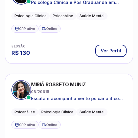
Psicóloga Clínica e Pós Graduanda em
Psicanálise Clínica e Teoria pela FAAP.
Psicologia Clínica
Psicanálise
Saúde Mental
CRP ativo
Online
SESSÃO
Ver Perfil
R$
130
MIRIÃ ROSSETO MUNIZ
08/29915
Escuta e acompanhamento psicanalítico
para adultos e adolescentes.
Psicanálise
Psicologia Clínica
Saúde Mental
CRP ativo
Online