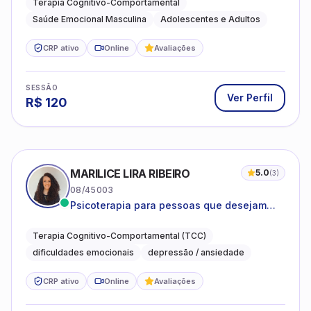
Terapia Cognitivo-Comportamental
Saúde Emocional Masculina
Adolescentes e Adultos
CRP ativo
Online
Avaliações
SESSÃO
Ver Perfil
R$
120
MARILICE LIRA RIBEIRO
5.0
(
3
)
08/45003
Psicoterapia para pessoas que desejam
compreender as emoções e lidar com as
dificuldades do dia a dia
Terapia Cognitivo-Comportamental (TCC)
dificuldades emocionais
depressão / ansiedade
CRP ativo
Online
Avaliações