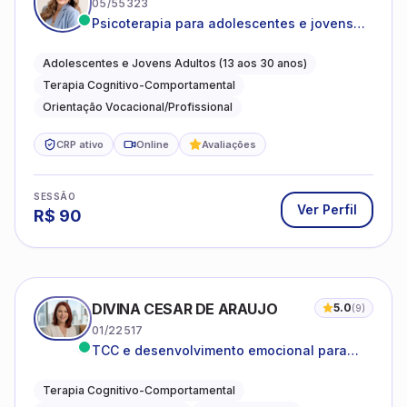
05/55323
Psicoterapia para adolescentes e jovens
adultos com foco em ansiedade,
autoestima, relações e orientação
Adolescentes e Jovens Adultos (13 aos 30 anos)
profissional
Terapia Cognitivo-Comportamental
Orientação Vocacional/Profissional
CRP ativo
Online
Avaliações
SESSÃO
Ver Perfil
R$
90
DIVINA CESAR DE ARAUJO
5.0
(
9
)
01/22517
TCC e desenvolvimento emocional para
adultos e idosos
Terapia Cognitivo-Comportamental