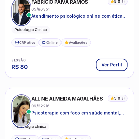
FABRICIO PAIVA RAMOS
5.0
(
3
)
05/86351
Atendimento psicológico online com ética,
sigilo e acolhimento.
Psicologia Clínica
CRP ativo
Online
Avaliações
SESSÃO
Ver Perfil
R$
80
ALLINE ALMEIDA MAGALHÃES
5.0
(
2
)
09/22216
Psicoterapia com foco em saúde mental,
relações interpessoais e autoestima para
adolescentes e adultos.
Psicologia clínica