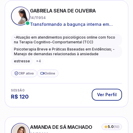
GABRIELA SENA DE OLIVEIRA
14/11954
Transformando a bagunça interna em
autoconhecimento, clareza, leveza e
caminhos mais gentis para se viver.
-Atuação em atendimentos psicológicos online com foco
na Terapia Cognitivo-Comportamental (TCC)
Psicoterapia Breve e Práticas Baseadas em Evidências; -
Manejo de demandas relacionadas à ansiedade
estresse
+
4
CRP ativo
Online
SESSÃO
Ver Perfil
R$
120
AMANDA DE SÁ MACHADO
5.0
(
10
)