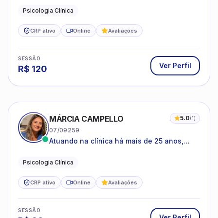
Psicologia Clínica
CRP ativo
Online
Avaliações
SESSÃO
Ver Perfil
R$
120
MÁRCIA CAMPELLO
5.0
(
1
)
07/09259
Atuando na clínica há mais de 25 anos,
amparada pela psicanálise e suas
estruturas, com experiência em
Psicologia Clínica
atendimento a jovens e adultos.
CRP ativo
Online
Avaliações
SESSÃO
Ver Perfil