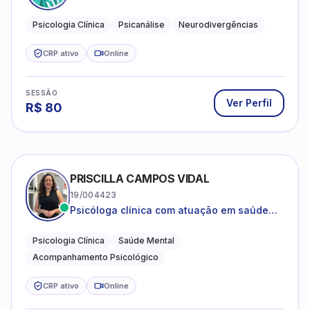
psicanalítica para adolescentes, adultos e
crianças neurotípicas
Psicologia Clínica
Psicanálise
Neurodivergências
CRP ativo
Online
SESSÃO
Ver Perfil
R$
80
PRISCILLA CAMPOS VIDAL
19/004423
Psicóloga clínica com atuação em saúde
mental e acompanhamento psicológico.
Psicologia Clínica
Saúde Mental
Acompanhamento Psicológico
CRP ativo
Online