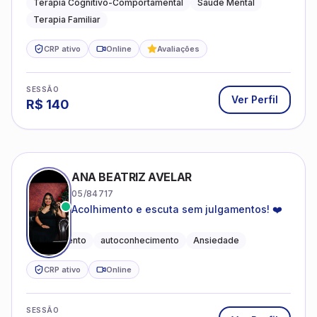
Terapia Cognitivo-Comportamental
Saúde Mental
Terapia Familiar
CRP ativo
Online
Avaliações
SESSÃO
Ver Perfil
R$
140
ANA BEATRIZ AVELAR
05/84717
Acolhimento e escuta sem julgamentos! ❤️
Acolhimento
autoconhecimento
Ansiedade
CRP ativo
Online
SESSÃO