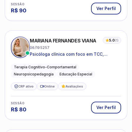
SESSÃO
Ver Perfil
R$
90
MARIANA FERNANDES VIANA
5.0
(
1
)
06/195257
Psicóloga clínica com foco em TCC,
neuropsicopedagogia e acompanhamento
do neurodesenvolvimento.
Terapia Cognitivo-Comportamental
Neuropsicopedagogia
Educação Especial
CRP ativo
Online
Avaliações
SESSÃO
Ver Perfil
R$
80