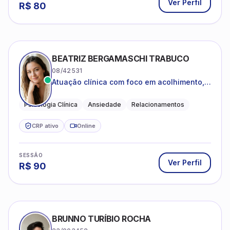
Ver Perfil
R$
80
BEATRIZ BERGAMASCHI TRABUCO
08/42531
Atuação clínica com foco em acolhimento,
autoestima, ansiedade e transições de vida
Psicologia Clínica
Ansiedade
Relacionamentos
CRP ativo
Online
SESSÃO
Ver Perfil
R$
90
BRUNNO TURÍBIO ROCHA