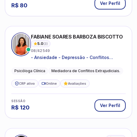
Ver Perfil
R$
80
FABIANE SOARES BARBOZA BISCOTTO
5.0
(
3
)
08/42549
- Ansiedade - Depressão - Conflitos
conjugais - Conflitos familiares e
relacionamentos - Autoestima -
Psicóloga Clínica
Mediadora de Conflitos Extrajudiciais.
Desenvolvimento emocional
CRP ativo
Online
Avaliações
SESSÃO
Ver Perfil
R$
120