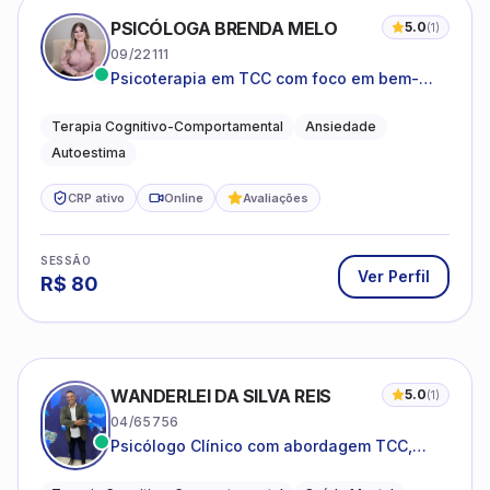
PSICÓLOGA BRENDA MELO
5.0
(
1
)
09/22111
Psicoterapia em TCC com foco em bem-
estar emocional e estratégias práticas para
o cotidiano
Terapia Cognitivo-Comportamental
Ansiedade
Autoestima
CRP ativo
Online
Avaliações
SESSÃO
Ver Perfil
R$
80
WANDERLEI DA SILVA REIS
5.0
(
1
)
04/65756
Psicólogo Clínico com abordagem TCC,
especializado em saúde mental e terapia
sistêmica