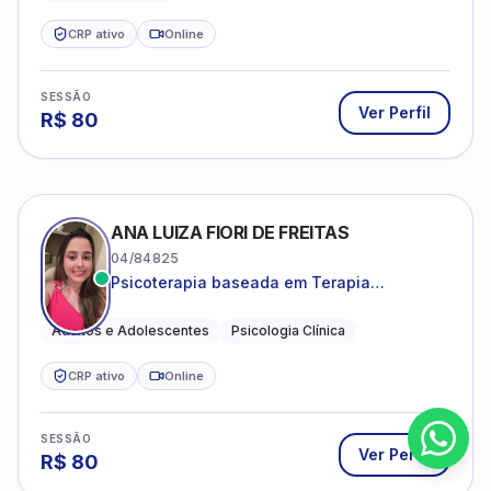
CRP ativo
Online
SESSÃO
Ver Perfil
R$
80
ANA LUIZA FIORI DE FREITAS
04/84825
Psicoterapia baseada em Terapia
Cognitivo-Comportamental
Adultos e Adolescentes
Psicologia Clínica
CRP ativo
Online
SESSÃO
Ver Perfil
R$
80