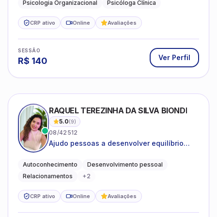
Psicologia Organizacional
Psicóloga Clínica
CRP ativo
Online
Avaliações
SESSÃO
Ver Perfil
R$
140
RAQUEL TEREZINHA DA SILVA BIONDI
5.0
(
9
)
08/42512
Ajudo pessoas a desenvolver equilíbrio
emocional e relações mais saudáveis
Autoconhecimento
Desenvolvimento pessoal
Relacionamentos
+
2
CRP ativo
Online
Avaliações