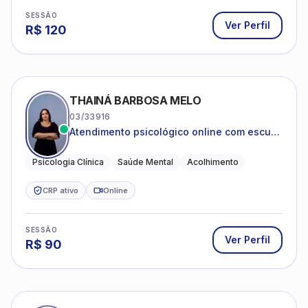
SESSÃO
Ver Perfil
R$
120
THAINÁ BARBOSA MELO
03/33916
Atendimento psicológico online com escuta
acolhedora e foco no seu bem-estar
emocional
Psicologia Clínica
Saúde Mental
Acolhimento
CRP ativo
Online
SESSÃO
Ver Perfil
R$
90