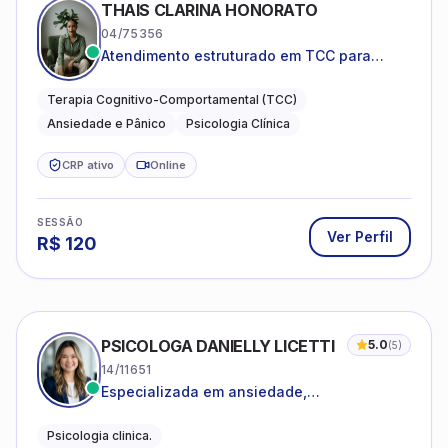
THAIS CLARINA HONORATO
04/75356
Atendimento estruturado em TCC para
ansiedade, pânico e autocobrança
excessiva
Terapia Cognitivo-Comportamental (TCC)
Ansiedade e Pânico
Psicologia Clínica
CRP ativo
Online
SESSÃO
Ver Perfil
R$
120
PSICOLOGA DANIELLY LICETTI
5.0
(
5
)
14/11651
Especializada em ansiedade,
autoconhecimento, depressão.
Psicologia clinica.