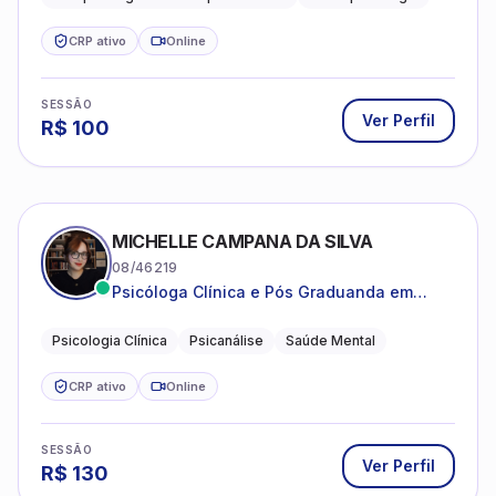
estruturada e baseada em ciência.
CRP ativo
Online
SESSÃO
Ver Perfil
R$
100
MICHELLE CAMPANA DA SILVA
08/46219
Psicóloga Clínica e Pós Graduanda em
Psicanálise Clínica e Teoria pela FAAP.
Psicologia Clínica
Psicanálise
Saúde Mental
CRP ativo
Online
SESSÃO
Ver Perfil
R$
130