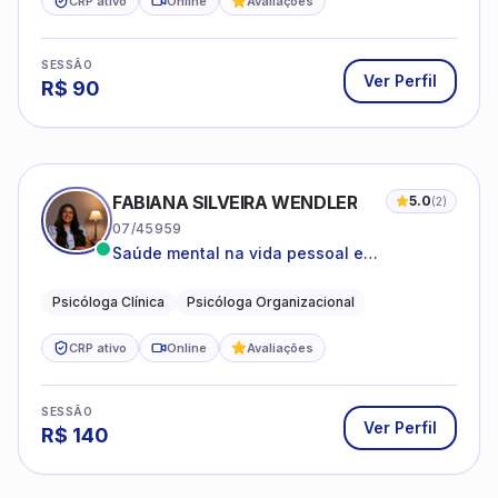
CRP ativo
Online
Avaliações
SESSÃO
Ver Perfil
R$
90
FABIANA SILVEIRA WENDLER
5.0
(
2
)
07/45959
Saúde mental na vida pessoal e
profissional.
Psicóloga Clínica
Psicóloga Organizacional
CRP ativo
Online
Avaliações
SESSÃO
Ver Perfil
R$
140