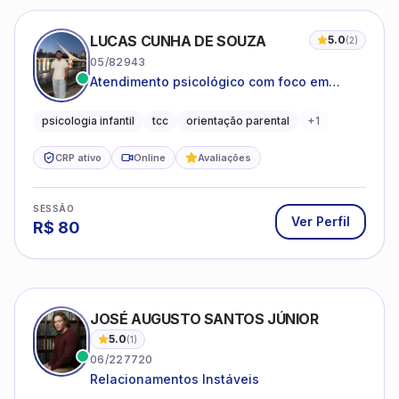
LUCAS CUNHA DE SOUZA
5.0
(
2
)
05/82943
Atendimento psicológico com foco em
Terapia Cognitivo-Comportamental (TCC),
promovendo equilíbrio emocional e
psicologia infantil
tcc
orientação parental
+
1
qualidade de vida.
CRP ativo
Online
Avaliações
SESSÃO
Ver Perfil
R$
80
JOSÉ AUGUSTO SANTOS JÚNIOR
5.0
(
1
)
06/227720
Relacionamentos Instáveis