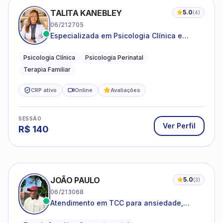
TALITA KANEBLEY
5.0
(
4
)
06/212705
Especializada em Psicologia Clínica e
Perinatal para adolescentes, adultos e
famílias
Psicologia Clínica
Psicologia Perinatal
Terapia Familiar
CRP ativo
Online
Avaliações
SESSÃO
Ver Perfil
R$
140
JOÃO PAULO
5.0
(
3
)
06/213068
Atendimento em TCC para ansiedade,
estresse e desenvolvimento de autonomia
emocional