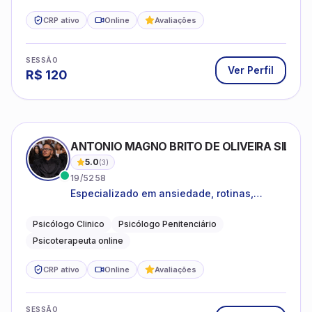
CRP ativo
Online
Avaliações
SESSÃO
Ver Perfil
R$
120
ANTONIO MAGNO BRITO DE OLIVEIRA SILVA
5.0
(
3
)
19/5258
Especializado em ansiedade, rotinas,
dificuldades emocionais, conflitos
familiares e questões comportamentais.
Psicólogo Clinico
Psicólogo Penitenciário
Psicoterapeuta online
CRP ativo
Online
Avaliações
SESSÃO