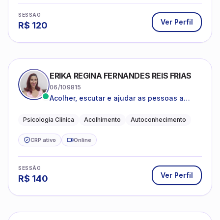
SESSÃO
Ver Perfil
R$
120
ERIKA REGINA FERNANDES REIS FRIAS
06/109815
Acolher, escutar e ajudar as pessoas a
darem um novo sentido na vida
Psicologia Clínica
Acolhimento
Autoconhecimento
CRP ativo
Online
SESSÃO
Ver Perfil
R$
140