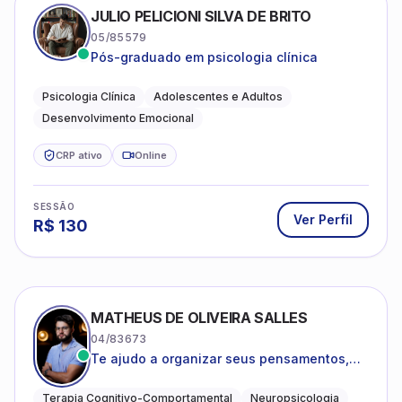
JULIO PELICIONI SILVA DE BRITO
05/85579
Pós-graduado em psicologia clínica
Psicologia Clínica
Adolescentes e Adultos
Desenvolvimento Emocional
CRP ativo
Online
SESSÃO
Ver Perfil
R$
130
MATHEUS DE OLIVEIRA SALLES
04/83673
Te ajudo a organizar seus pensamentos,
regular suas emoções e viver com mais
clareza e sentido, com uma terapia
Terapia Cognitivo-Comportamental
Neuropsicologia