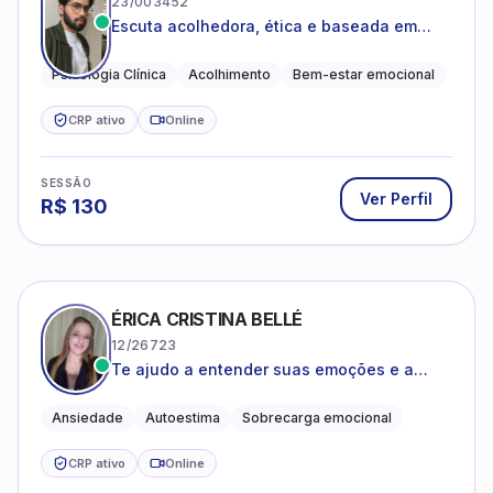
23/003452
Escuta acolhedora, ética e baseada em
evidências
Psicologia Clínica
Acolhimento
Bem-estar emocional
CRP ativo
Online
SESSÃO
Ver Perfil
R$
130
ÉRICA CRISTINA BELLÉ
12/26723
Te ajudo a entender suas emoções e a
encontrar formas mais leves de lidar com o
que você está vivendo
Ansiedade
Autoestima
Sobrecarga emocional
CRP ativo
Online