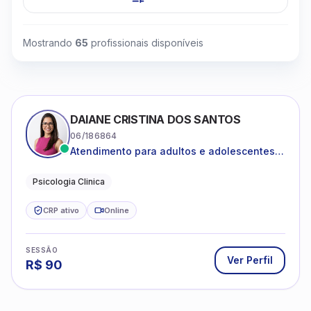
Mostrando
65
profissionais disponíveis
DAIANE CRISTINA DOS SANTOS
06/186864
Atendimento para adultos e adolescentes a
partir de 12 anos
Psicologia Clinica
CRP ativo
Online
SESSÃO
Ver Perfil
R$
90