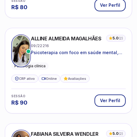
SESSÃO
Ver Perfil
R$
80
ALLINE ALMEIDA MAGALHÃES
5.0
(
2
)
09/22216
Psicoterapia com foco em saúde mental,
relações interpessoais e autoestima para
adolescentes e adultos.
Psicologia clínica
CRP ativo
Online
Avaliações
SESSÃO
Ver Perfil
R$
90
FABIANA SILVEIRA WENDLER
5.0
(
2
)