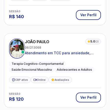
SESSÃO
Ver Perfil
R$
140
JOÃO PAULO
5.0
(
3
)
06/213068
Atendimento em TCC para ansiedade,
estresse e desenvolvimento de autonomia
emocional
Terapia Cognitivo-Comportamental
Saúde Emocional Masculina
Adolescentes e Adultos
CRP ativo
Online
Avaliações
SESSÃO
Ver Perfil
R$
120