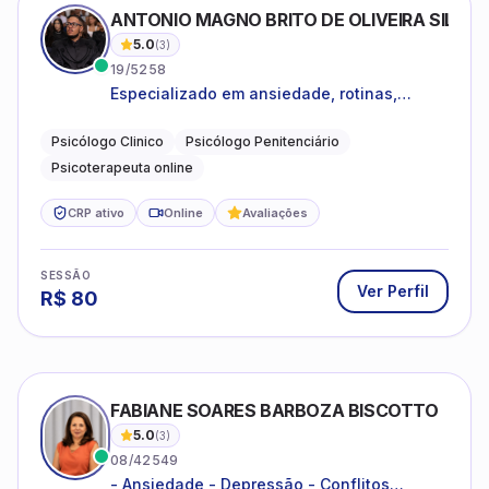
ANTONIO MAGNO BRITO DE OLIVEIRA SILVA
5.0
(
3
)
19/5258
Especializado em ansiedade, rotinas,
dificuldades emocionais, conflitos
familiares e questões comportamentais.
Psicólogo Clinico
Psicólogo Penitenciário
Psicoterapeuta online
CRP ativo
Online
Avaliações
SESSÃO
Ver Perfil
R$
80
FABIANE SOARES BARBOZA BISCOTTO
5.0
(
3
)
08/42549
- Ansiedade - Depressão - Conflitos