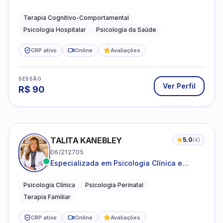
Hospitalar e da Saúde
Terapia Cognitivo-Comportamental
Psicologia Hospitalar
Psicologia da Saúde
CRP ativo
Online
Avaliações
SESSÃO
Ver Perfil
R$
90
TALITA KANEBLEY
5.0
(
4
)
06/212705
Especializada em Psicologia Clínica e
Perinatal para adolescentes, adultos e
famílias
Psicologia Clínica
Psicologia Perinatal
Terapia Familiar
CRP ativo
Online
Avaliações