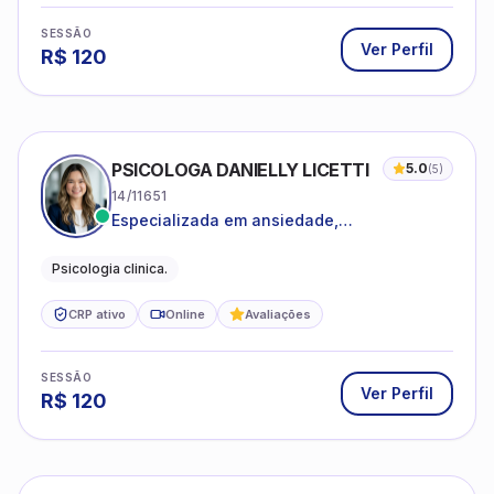
SESSÃO
Ver Perfil
R$
120
PSICOLOGA DANIELLY LICETTI
5.0
(
5
)
14/11651
Especializada em ansiedade,
autoconhecimento, depressão.
Psicologia clinica.
CRP ativo
Online
Avaliações
SESSÃO
Ver Perfil
R$
120