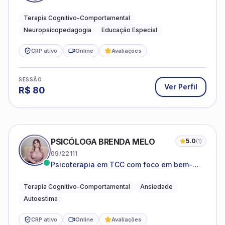
neuropsicopedagogia e acompanhamento
do neurodesenvolvimento.
Terapia Cognitivo-Comportamental
Neuropsicopedagogia
Educação Especial
CRP ativo
Online
Avaliações
SESSÃO
Ver Perfil
R$
80
PSICÓLOGA BRENDA MELO
5.0
(
1
)
09/22111
Psicoterapia em TCC com foco em bem-
estar emocional e estratégias práticas para
o cotidiano
Terapia Cognitivo-Comportamental
Ansiedade
Autoestima
CRP ativo
Online
Avaliações