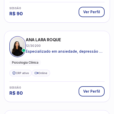
SESSÃO
Ver Perfil
R$
90
ANA LARA ROQUE
12/30200
Especializado em ansiedade, depressão e
desenvolvimento emocional
Psicologia Clínica
CRP ativo
Online
SESSÃO
Ver Perfil
R$
80