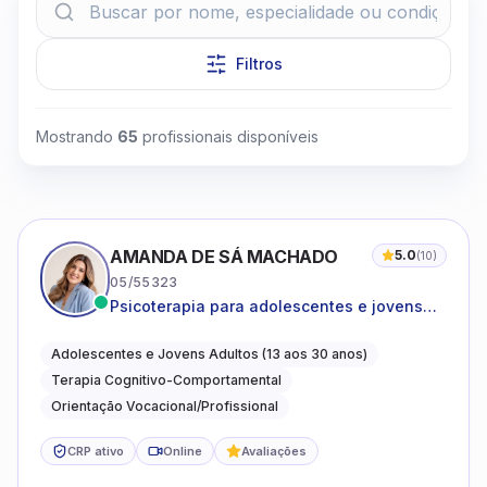
Filtros
Mostrando
65
profissionais disponíveis
AMANDA DE SÁ MACHADO
5.0
(
10
)
05/55323
Psicoterapia para adolescentes e jovens
adultos com foco em ansiedade,
autoestima, relações e orientação
Adolescentes e Jovens Adultos (13 aos 30 anos)
profissional
Terapia Cognitivo-Comportamental
Orientação Vocacional/Profissional
CRP ativo
Online
Avaliações