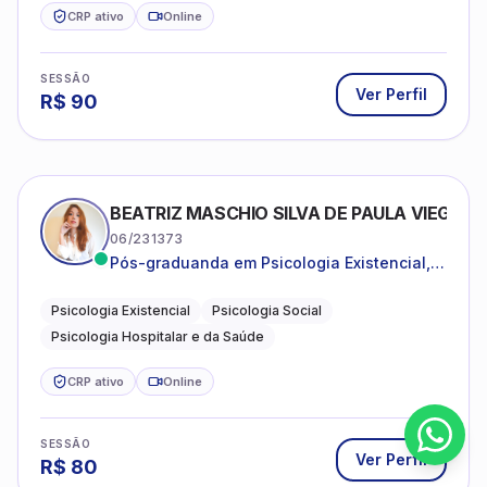
CRP ativo
Online
SESSÃO
Ver Perfil
R$
90
BEATRIZ MASCHIO SILVA DE PAULA VIEGAS
06/231373
Pós-graduanda em Psicologia Existencial,
Psicologia Social e Psicologia Hospitalar e
da Saúde.
Psicologia Existencial
Psicologia Social
Psicologia Hospitalar e da Saúde
CRP ativo
Online
SESSÃO
Ver Perfil
R$
80