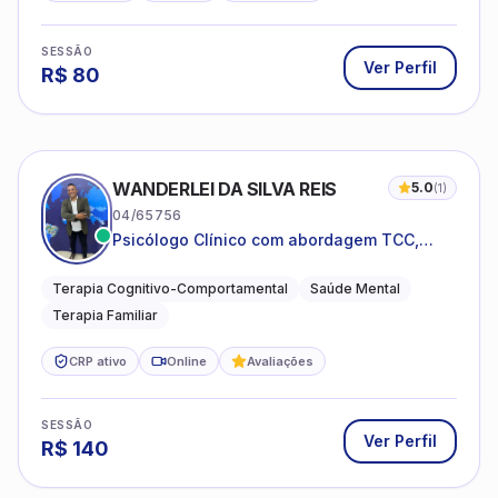
SESSÃO
Ver Perfil
R$
80
WANDERLEI DA SILVA REIS
5.0
(
1
)
04/65756
Psicólogo Clínico com abordagem TCC,
especializado em saúde mental e terapia
sistêmica
Terapia Cognitivo-Comportamental
Saúde Mental
Terapia Familiar
CRP ativo
Online
Avaliações
SESSÃO
Ver Perfil
R$
140