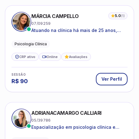
MÁRCIA CAMPELLO
5.0
(
1
)
07/09259
Atuando na clínica há mais de 25 anos,
amparada pela psicanálise e suas
estruturas, com experiência em
Psicologia Clínica
atendimento a jovens e adultos.
CRP ativo
Online
Avaliações
SESSÃO
Ver Perfil
R$
90
ADRIANACAMARGO CALLIARI
05/39786
Espacialização em psicologia clínica e
coach