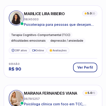
MARILICE LIRA RIBEIRO
5.0
(
3
)
08/45003
Psicoterapia para pessoas que desejam
compreender as emoções e lidar com as
dificuldades do dia a dia
Terapia Cognitivo-Comportamental (TCC)
dificuldades emocionais
depressão / ansiedade
CRP ativo
Online
Avaliações
SESSÃO
Ver Perfil
R$
90
MARIANA FERNANDES VIANA
5.0
(
1
)
06/195257
Psicóloga clínica com foco em TCC,