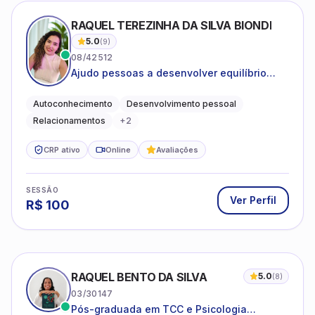
RAQUEL TEREZINHA DA SILVA BIONDI
5.0
(
9
)
08/42512
Ajudo pessoas a desenvolver equilíbrio
emocional e relações mais saudáveis
Autoconhecimento
Desenvolvimento pessoal
Relacionamentos
+
2
CRP ativo
Online
Avaliações
SESSÃO
Ver Perfil
R$
100
RAQUEL BENTO DA SILVA
5.0
(
8
)
03/30147
Pós-graduada em TCC e Psicologia