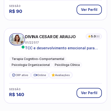
SESSÃO
Ver Perfil
R$
90
DIVINA CESAR DE ARAUJO
5.0
(
9
)
01/22517
TCC e desenvolvimento emocional para
adultos e idosos
Terapia Cognitivo-Comportamental
Psicologia Organizacional
Psicóloga Clínica
CRP ativo
Online
Avaliações
SESSÃO
Ver Perfil
R$
140