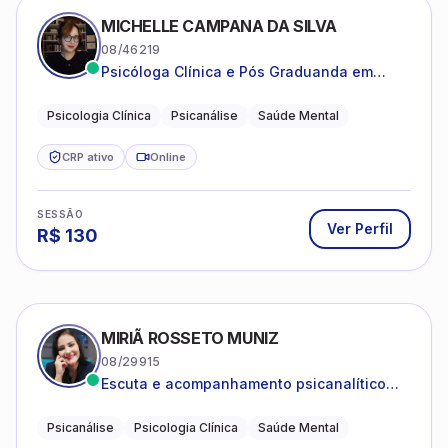
MICHELLE CAMPANA DA SILVA
08/46219
Psicóloga Clínica e Pós Graduanda em
Psicanálise Clínica e Teoria pela FAAP.
Psicologia Clínica
Psicanálise
Saúde Mental
CRP ativo
Online
SESSÃO
Ver Perfil
R$
130
MIRIÃ ROSSETO MUNIZ
08/29915
Escuta e acompanhamento psicanalítico
para adultos e adolescentes.
Psicanálise
Psicologia Clínica
Saúde Mental