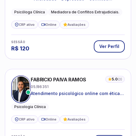
conjugais - Conflitos familiares e
relacionamentos - Autoestima -
Psicóloga Clínica
Mediadora de Conflitos Extrajudiciais.
Desenvolvimento emocional
CRP ativo
Online
Avaliações
SESSÃO
Ver Perfil
R$
120
FABRICIO PAIVA RAMOS
5.0
(
3
)
05/86351
Atendimento psicológico online com ética,
sigilo e acolhimento.
Psicologia Clínica
CRP ativo
Online
Avaliações