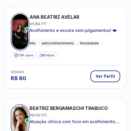
ANA BEATRIZ AVELAR
05/84717
Acolhimento e escuta sem julgamentos! ❤️
Acolhimento
autoconhecimento
Ansiedade
CRP ativo
Online
SESSÃO
Ver Perfil
R$
80
BEATRIZ BERGAMASCHI TRABUCO
08/42531
Atuação clínica com foco em acolhimento,
autoestima, ansiedade e transições de vida