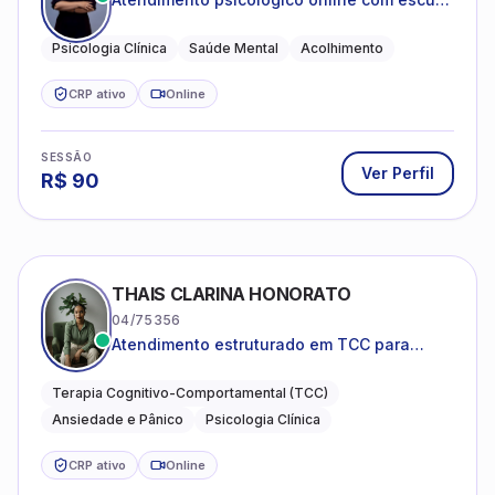
acolhedora e foco no seu bem-estar
emocional
Psicologia Clínica
Saúde Mental
Acolhimento
CRP ativo
Online
SESSÃO
Ver Perfil
R$
90
THAIS CLARINA HONORATO
04/75356
Atendimento estruturado em TCC para
ansiedade, pânico e autocobrança
excessiva
Terapia Cognitivo-Comportamental (TCC)
Ansiedade e Pânico
Psicologia Clínica
CRP ativo
Online