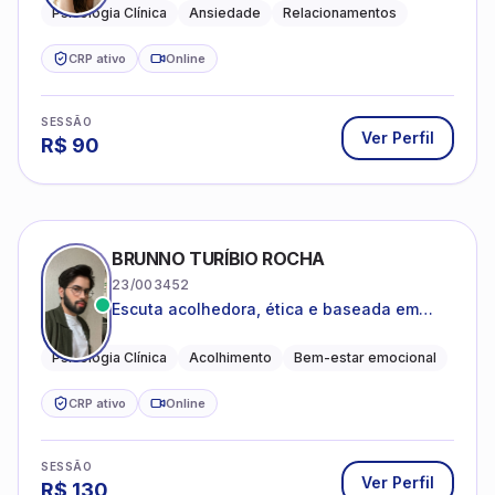
Psicologia Clínica
Ansiedade
Relacionamentos
CRP ativo
Online
SESSÃO
Ver Perfil
R$
90
BRUNNO TURÍBIO ROCHA
23/003452
Escuta acolhedora, ética e baseada em
evidências
Psicologia Clínica
Acolhimento
Bem-estar emocional
CRP ativo
Online
SESSÃO
Ver Perfil
R$
130