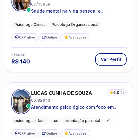
07/45959
Saúde mental na vida pessoal e
profissional.
Psicóloga Clínica
Psicóloga Organizacional
CRP ativo
Online
Avaliações
SESSÃO
Ver Perfil
R$
140
LUCAS CUNHA DE SOUZA
5.0
(
2
)
05/82943
Atendimento psicológico com foco em
Terapia Cognitivo-Comportamental (TCC),
promovendo equilíbrio emocional e
psicologia infantil
tcc
orientação parental
+
1
qualidade de vida.
CRP ativo
Online
Avaliações