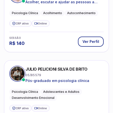
Acolher, escutar e ajudar as pessoas a
darem um novo sentido na vida
Psicologia Clínica
Acolhimento
Autoconhecimento
CRP ativo
Online
SESSÃO
Ver Perfil
R$
140
JULIO PELICIONI SILVA DE BRITO
05/85579
Pós-graduado em psicologia clínica
Psicologia Clínica
Adolescentes e Adultos
Desenvolvimento Emocional
CRP ativo
Online