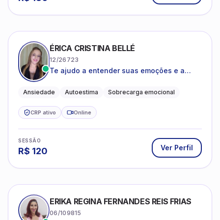
ÉRICA CRISTINA BELLÉ
12/26723
Te ajudo a entender suas emoções e a
encontrar formas mais leves de lidar com o
que você está vivendo
Ansiedade
Autoestima
Sobrecarga emocional
CRP ativo
Online
SESSÃO
Ver Perfil
R$
120
ERIKA REGINA FERNANDES REIS FRIAS
06/109815