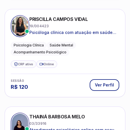
PRISCILLA CAMPOS VIDAL
19/004423
Psicóloga clínica com atuação em saúde
mental e acompanhamento psicológico.
Psicologia Clínica
Saúde Mental
Acompanhamento Psicológico
CRP ativo
Online
SESSÃO
Ver Perfil
R$
120
THAINÁ BARBOSA MELO
03/33916
Atendimento psicológico online com escuta