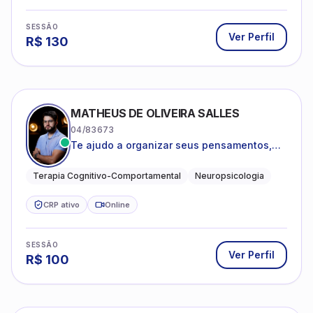
SESSÃO
Ver Perfil
R$
130
MATHEUS DE OLIVEIRA SALLES
04/83673
Te ajudo a organizar seus pensamentos,
regular suas emoções e viver com mais
clareza e sentido, com uma terapia
Terapia Cognitivo-Comportamental
Neuropsicologia
estruturada e baseada em ciência.
CRP ativo
Online
SESSÃO
Ver Perfil
R$
100