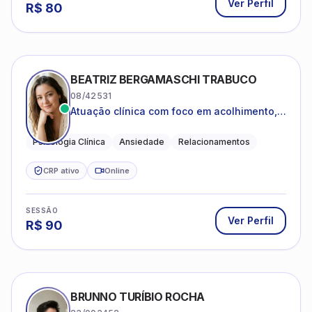
Ver Perfil
R$
80
BEATRIZ BERGAMASCHI TRABUCO
08/42531
Atuação clínica com foco em acolhimento,
autoestima, ansiedade e transições de vida
Psicologia Clínica
Ansiedade
Relacionamentos
CRP ativo
Online
SESSÃO
Ver Perfil
R$
90
BRUNNO TURÍBIO ROCHA