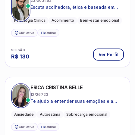
23/003452
Escuta acolhedora, ética e baseada em
evidências
Psicologia Clínica
Acolhimento
Bem-estar emocional
CRP ativo
Online
SESSÃO
Ver Perfil
R$
130
ÉRICA CRISTINA BELLÉ
12/26723
Te ajudo a entender suas emoções e a
encontrar formas mais leves de lidar com o
que você está vivendo
Ansiedade
Autoestima
Sobrecarga emocional
CRP ativo
Online