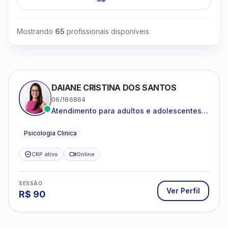
Mostrando
65
profissionais disponíveis
DAIANE CRISTINA DOS SANTOS
06/186864
Atendimento para adultos e adolescentes a
partir de 12 anos
Psicologia Clinica
CRP ativo
Online
SESSÃO
Ver Perfil
R$
90