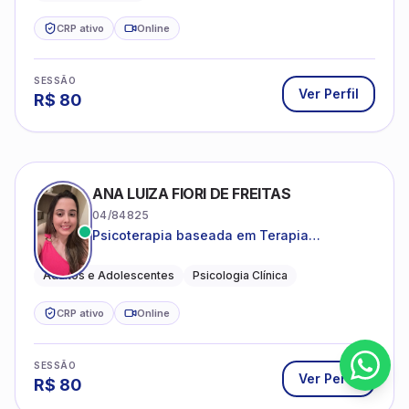
CRP ativo
Online
SESSÃO
Ver Perfil
R$
80
ANA LUIZA FIORI DE FREITAS
04/84825
Psicoterapia baseada em Terapia
Cognitivo-Comportamental
Adultos e Adolescentes
Psicologia Clínica
CRP ativo
Online
SESSÃO
Ver Perfil
R$
80