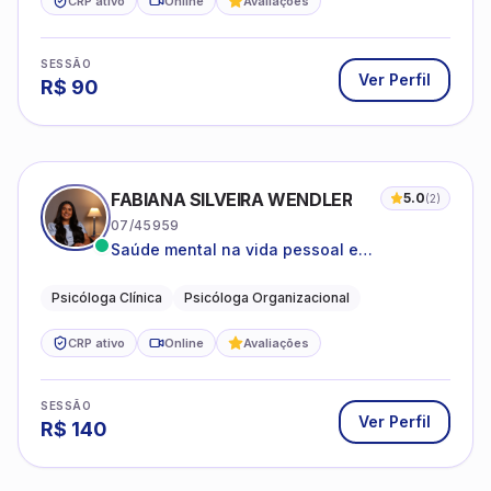
CRP ativo
Online
Avaliações
SESSÃO
Ver Perfil
R$
90
FABIANA SILVEIRA WENDLER
5.0
(
2
)
07/45959
Saúde mental na vida pessoal e
profissional.
Psicóloga Clínica
Psicóloga Organizacional
CRP ativo
Online
Avaliações
SESSÃO
Ver Perfil
R$
140