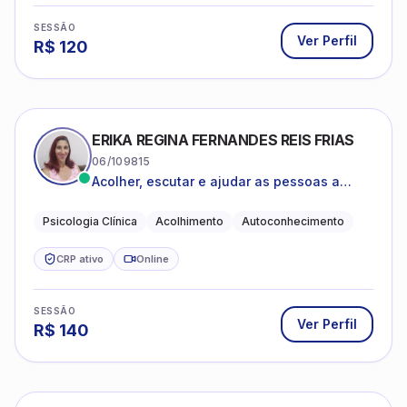
SESSÃO
Ver Perfil
R$
120
ERIKA REGINA FERNANDES REIS FRIAS
06/109815
Acolher, escutar e ajudar as pessoas a
darem um novo sentido na vida
Psicologia Clínica
Acolhimento
Autoconhecimento
CRP ativo
Online
SESSÃO
Ver Perfil
R$
140