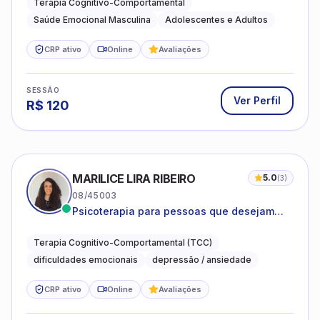
Terapia Cognitivo-Comportamental
Saúde Emocional Masculina
Adolescentes e Adultos
CRP ativo
Online
Avaliações
SESSÃO
Ver Perfil
R$
120
MARILICE LIRA RIBEIRO
5.0
(
3
)
08/45003
Psicoterapia para pessoas que desejam
compreender as emoções e lidar com as
dificuldades do dia a dia
Terapia Cognitivo-Comportamental (TCC)
dificuldades emocionais
depressão / ansiedade
CRP ativo
Online
Avaliações