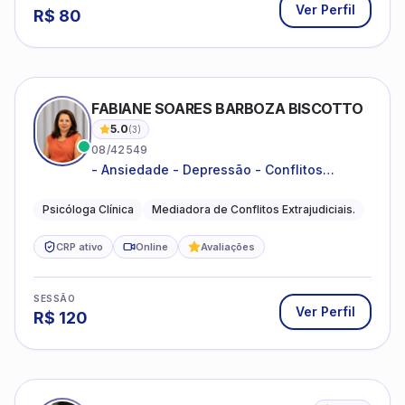
Ver Perfil
R$
80
FABIANE SOARES BARBOZA BISCOTTO
5.0
(
3
)
08/42549
- Ansiedade - Depressão - Conflitos
conjugais - Conflitos familiares e
relacionamentos - Autoestima -
Psicóloga Clínica
Mediadora de Conflitos Extrajudiciais.
Desenvolvimento emocional
CRP ativo
Online
Avaliações
SESSÃO
Ver Perfil
R$
120