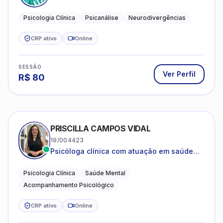
psicanalítica para adolescentes, adultos e
crianças neurotípicas
Psicologia Clínica
Psicanálise
Neurodivergências
CRP ativo
Online
SESSÃO
Ver Perfil
R$
80
PRISCILLA CAMPOS VIDAL
19/004423
Psicóloga clínica com atuação em saúde
mental e acompanhamento psicológico.
Psicologia Clínica
Saúde Mental
Acompanhamento Psicológico
CRP ativo
Online