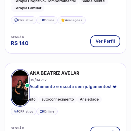
Terapia Cognitivo-Comportamental
Saúde Mental
Terapia Familiar
CRP ativo
Online
Avaliações
SESSÃO
Ver Perfil
R$
140
ANA BEATRIZ AVELAR
05/84717
Acolhimento e escuta sem julgamentos! ❤️
Acolhimento
autoconhecimento
Ansiedade
CRP ativo
Online
SESSÃO