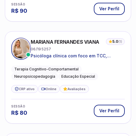
SESSÃO
Ver Perfil
R$
90
MARIANA FERNANDES VIANA
5.0
(
1
)
06/195257
Psicóloga clínica com foco em TCC,
neuropsicopedagogia e acompanhamento
do neurodesenvolvimento.
Terapia Cognitivo-Comportamental
Neuropsicopedagogia
Educação Especial
CRP ativo
Online
Avaliações
SESSÃO
Ver Perfil
R$
80