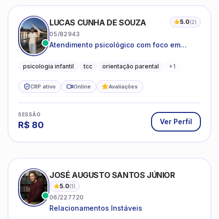
LUCAS CUNHA DE SOUZA
5.0
(
2
)
05/82943
Atendimento psicológico com foco em
Terapia Cognitivo-Comportamental (TCC),
promovendo equilíbrio emocional e
psicologia infantil
tcc
orientação parental
+
1
qualidade de vida.
CRP ativo
Online
Avaliações
SESSÃO
Ver Perfil
R$
80
JOSÉ AUGUSTO SANTOS JÚNIOR
5.0
(
1
)
06/227720
Relacionamentos Instáveis