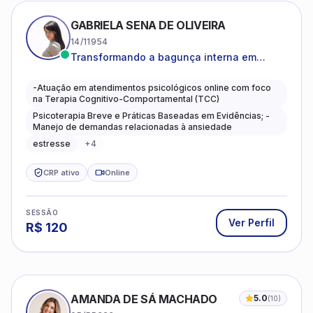
GABRIELA SENA DE OLIVEIRA
14/11954
Transformando a bagunça interna em
autoconhecimento, clareza, leveza e
caminhos mais gentis para se viver.
-Atuação em atendimentos psicológicos online com foco
na Terapia Cognitivo-Comportamental (TCC)
Psicoterapia Breve e Práticas Baseadas em Evidências; -
Manejo de demandas relacionadas à ansiedade
estresse
+
4
CRP ativo
Online
SESSÃO
Ver Perfil
R$
120
AMANDA DE SÁ MACHADO
5.0
(
10
)