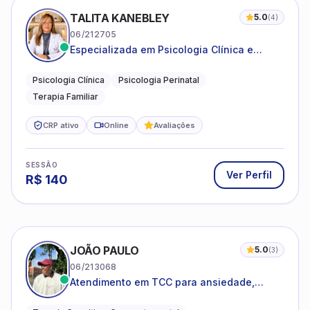
TALITA KANEBLEY
5.0
(
4
)
06/212705
Especializada em Psicologia Clínica e
Perinatal para adolescentes, adultos e
famílias
Psicologia Clínica
Psicologia Perinatal
Terapia Familiar
CRP ativo
Online
Avaliações
SESSÃO
Ver Perfil
R$
140
JOÃO PAULO
5.0
(
3
)
06/213068
Atendimento em TCC para ansiedade,
estresse e desenvolvimento de autonomia
emocional