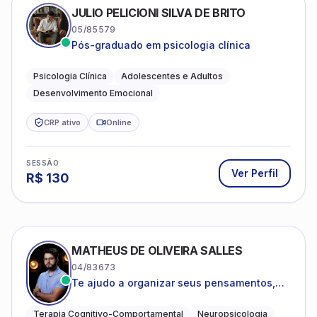
JULIO PELICIONI SILVA DE BRITO
05/85579
Pós-graduado em psicologia clínica
Psicologia Clínica
Adolescentes e Adultos
Desenvolvimento Emocional
CRP ativo
Online
SESSÃO
Ver Perfil
R$
130
MATHEUS DE OLIVEIRA SALLES
04/83673
Te ajudo a organizar seus pensamentos,
regular suas emoções e viver com mais
clareza e sentido, com uma terapia
Terapia Cognitivo-Comportamental
Neuropsicologia