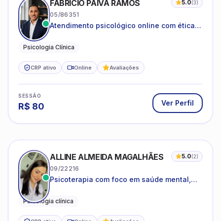
FABRICIO PAIVA RAMOS
5.0
(
3
)
05/86351
Atendimento psicológico online com ética,
sigilo e acolhimento.
Psicologia Clínica
CRP ativo
Online
Avaliações
SESSÃO
Ver Perfil
R$
80
ALLINE ALMEIDA MAGALHÃES
5.0
(
2
)
09/22216
Psicoterapia com foco em saúde mental,
relações interpessoais e autoestima para
adolescentes e adultos.
Psicologia clínica