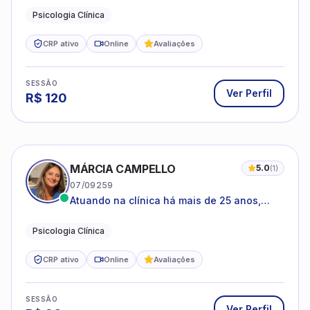
Psicologia Clínica
CRP ativo
Online
Avaliações
SESSÃO
Ver Perfil
R$
120
MÁRCIA CAMPELLO
5.0
(
1
)
07/09259
Atuando na clínica há mais de 25 anos,
amparada pela psicanálise e suas
estruturas, com experiência em
Psicologia Clínica
atendimento a jovens e adultos.
CRP ativo
Online
Avaliações
SESSÃO
Ver Perfil