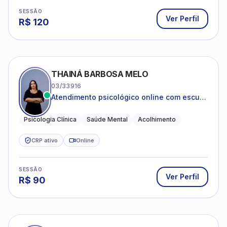
SESSÃO
Ver Perfil
R$
120
THAINÁ BARBOSA MELO
03/33916
Atendimento psicológico online com escuta
acolhedora e foco no seu bem-estar
emocional
Psicologia Clínica
Saúde Mental
Acolhimento
CRP ativo
Online
SESSÃO
Ver Perfil
R$
90