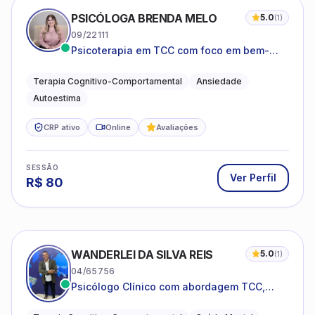
PSICÓLOGA BRENDA MELO
5.0
(
1
)
09/22111
Psicoterapia em TCC com foco em bem-
estar emocional e estratégias práticas para
o cotidiano
Terapia Cognitivo-Comportamental
Ansiedade
Autoestima
CRP ativo
Online
Avaliações
SESSÃO
Ver Perfil
R$
80
WANDERLEI DA SILVA REIS
5.0
(
1
)
04/65756
Psicólogo Clínico com abordagem TCC,
especializado em saúde mental e terapia
sistêmica