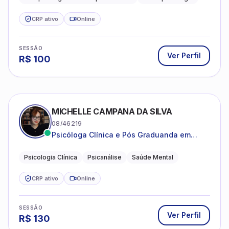
estruturada e baseada em ciência.
CRP ativo
Online
SESSÃO
Ver Perfil
R$
100
MICHELLE CAMPANA DA SILVA
08/46219
Psicóloga Clínica e Pós Graduanda em
Psicanálise Clínica e Teoria pela FAAP.
Psicologia Clínica
Psicanálise
Saúde Mental
CRP ativo
Online
SESSÃO
Ver Perfil
R$
130