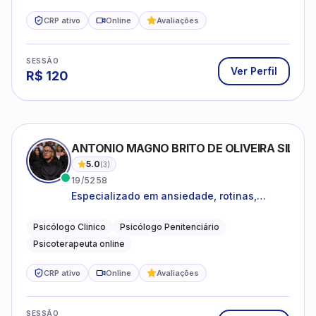
CRP ativo
Online
Avaliações
SESSÃO
Ver Perfil
R$
120
ANTONIO MAGNO BRITO DE OLIVEIRA SILVA
5.0
(
3
)
19/5258
Especializado em ansiedade, rotinas,
dificuldades emocionais, conflitos
familiares e questões comportamentais.
Psicólogo Clinico
Psicólogo Penitenciário
Psicoterapeuta online
CRP ativo
Online
Avaliações
SESSÃO