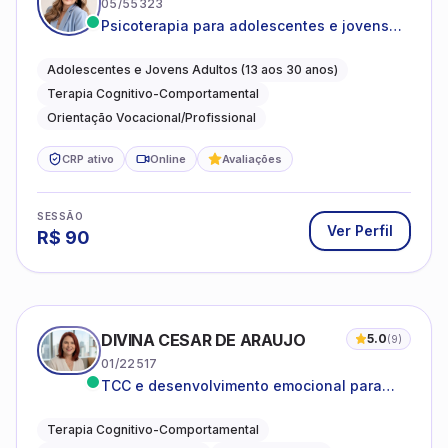
05/55323
Psicoterapia para adolescentes e jovens
adultos com foco em ansiedade,
autoestima, relações e orientação
Adolescentes e Jovens Adultos (13 aos 30 anos)
profissional
Terapia Cognitivo-Comportamental
Orientação Vocacional/Profissional
CRP ativo
Online
Avaliações
SESSÃO
Ver Perfil
R$
90
DIVINA CESAR DE ARAUJO
5.0
(
9
)
01/22517
TCC e desenvolvimento emocional para
adultos e idosos
Terapia Cognitivo-Comportamental