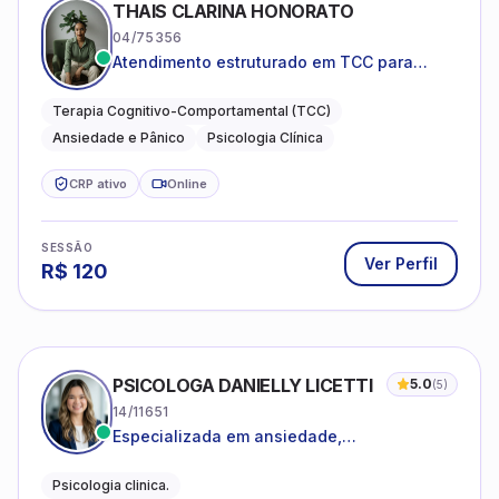
THAIS CLARINA HONORATO
04/75356
Atendimento estruturado em TCC para
ansiedade, pânico e autocobrança
excessiva
Terapia Cognitivo-Comportamental (TCC)
Ansiedade e Pânico
Psicologia Clínica
CRP ativo
Online
SESSÃO
Ver Perfil
R$
120
PSICOLOGA DANIELLY LICETTI
5.0
(
5
)
14/11651
Especializada em ansiedade,
autoconhecimento, depressão.
Psicologia clinica.