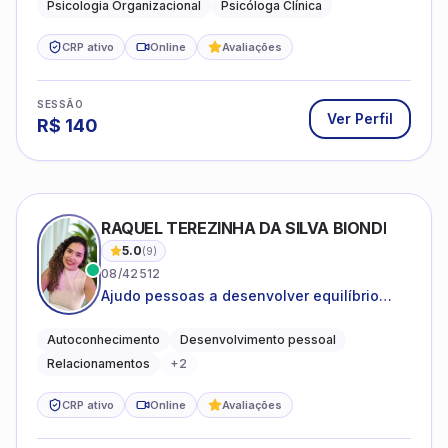
Psicologia Organizacional
Psicóloga Clínica
CRP ativo
Online
Avaliações
SESSÃO
Ver Perfil
R$
140
RAQUEL TEREZINHA DA SILVA BIONDI
5.0
(
9
)
08/42512
Ajudo pessoas a desenvolver equilíbrio
emocional e relações mais saudáveis
Autoconhecimento
Desenvolvimento pessoal
Relacionamentos
+
2
CRP ativo
Online
Avaliações