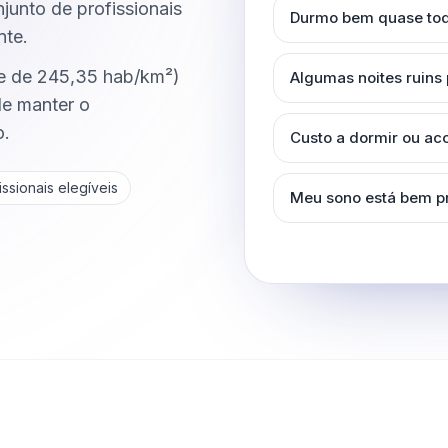
unto de profissionais
Durmo bem quase tod
nte.
e de 245,35 hab/km²)
Algumas noites ruins
de manter o
o.
Custo a dormir ou a
ssionais elegíveis
Meu sono está bem p