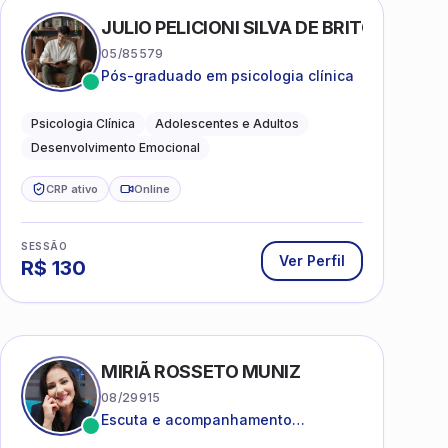
AS
JULIO PELICIONI SILVA DE BRITO
05/85579
Pós-graduado em psicologia clínica
Psicologia Clínica
Adolescentes e Adultos
Desenvolvimento Emocional
CRP ativo
Online
SESSÃO
Ver Perfil
R$
130
MIRIÃ ROSSETO MUNIZ
08/29915
Escuta e acompanhamento
psicanalítico para adultos e