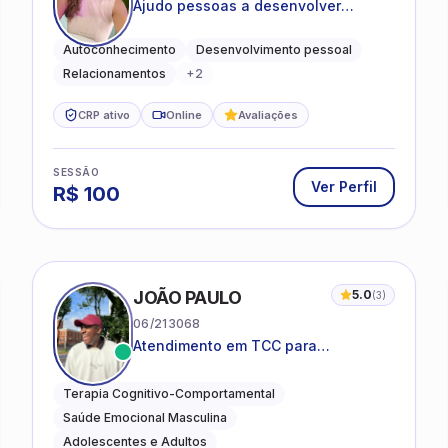
Ajudo pessoas a desenvolver
equilíbrio emocional e relações mais
saudáveis
Autoconhecimento
Desenvolvimento pessoal
Relacionamentos
+
2
CRP ativo
Online
Avaliações
SESSÃO
Ver Perfil
R$
100
JOÃO PAULO
5.0
(
3
)
06/213068
Atendimento em TCC para
ansiedade, estresse e
desenvolvimento de autonomia
Terapia Cognitivo-Comportamental
emocional
Saúde Emocional Masculina
Adolescentes e Adultos