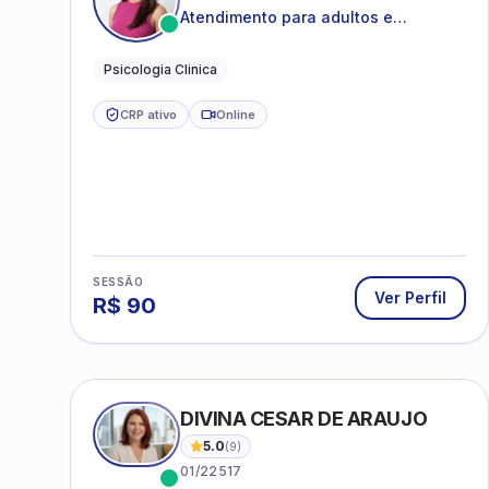
Atendimento para adultos e
adolescentes a partir de 12 anos
Psicologia Clinica
CRP ativo
Online
SESSÃO
Ver Perfil
R$
90
DIVINA CESAR DE ARAUJO
5.0
(
9
)
01/22517