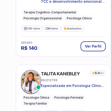
TCC e desenvolvimento emocional
para adultos e idosos
Terapia Cognitivo-Comportamental
Psicologia Organizacional
Psicóloga Clínica
CRP ativo
Online
Avaliações
SESSÃO
Ver Perfil
R$
140
TALITA KANEBLEY
5.0
(
4
)
06/212705
Especializada em Psicologia Clínica
e Perinatal para adolescentes,
adultos e famílias
Psicologia Clínica
Psicologia Perinatal
Terapia Familiar