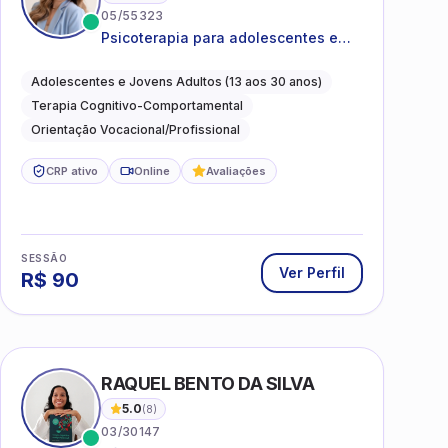
05/55323
Psicoterapia para adolescentes e
jovens adultos com foco em
ansiedade, autoestima, relações e
Adolescentes e Jovens Adultos (13 aos 30 anos)
orientação profissional
Terapia Cognitivo-Comportamental
Orientação Vocacional/Profissional
CRP ativo
Online
Avaliações
SESSÃO
Ver Perfil
R$
90
I
RAQUEL BENTO DA SILVA
5.0
(
8
)
03/30147