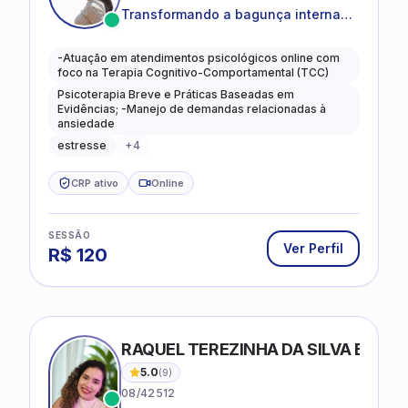
Transformando a bagunça interna
em autoconhecimento, clareza,
leveza e caminhos mais gentis para
-Atuação em atendimentos psicológicos online com
se viver.
foco na Terapia Cognitivo-Comportamental (TCC)
Psicoterapia Breve e Práticas Baseadas em
Evidências; -Manejo de demandas relacionadas à
ansiedade
estresse
+
4
CRP ativo
Online
SESSÃO
Ver Perfil
R$
120
RAQUEL TEREZINHA DA SILVA BIOND
5.0
(
9
)
08/42512