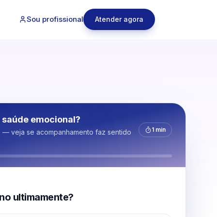
Sou profissional
Atender agora
 saúde emocional?
1 min
s — veja se acompanhamento faz sentido
no ultimamente?