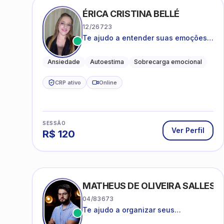
ÉRICA CRISTINA BELLÉ
12/26723
Te ajudo a entender suas emoções e
a encontrar formas mais leves de
lidar com o que você está vivendo
Ansiedade
Autoestima
Sobrecarga emocional
CRP ativo
Online
SESSÃO
Ver Perfil
R$
120
MATHEUS DE OLIVEIRA SALLES
04/83673
Te ajudo a organizar seus
pensamentos, regular suas emoções