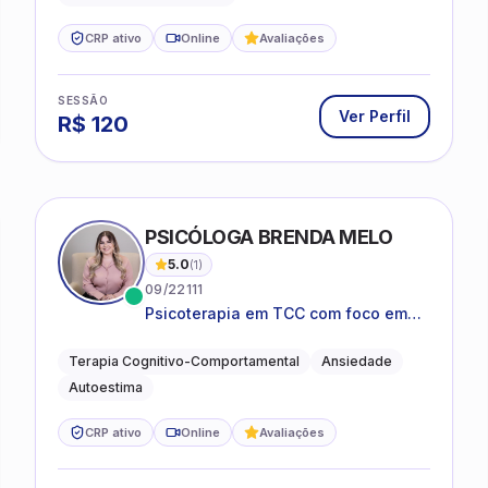
CRP ativo
Online
Avaliações
SESSÃO
Ver Perfil
R$
120
PSICÓLOGA BRENDA MELO
5.0
(
1
)
09/22111
Psicoterapia em TCC com foco em
bem-estar emocional e estratégias
práticas para o cotidiano
Terapia Cognitivo-Comportamental
Ansiedade
Autoestima
CRP ativo
Online
Avaliações