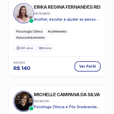
ERIKA REGINA FERNANDES REIS FRI
06/109815
Acolher, escutar e ajudar as pessoas
a darem um novo sentido na vida
Psicologia Clínica
Acolhimento
Autoconhecimento
CRP ativo
Online
SESSÃO
Ver Perfil
R$
140
MICHELLE CAMPANA DA SILVA
08/46219
Psicóloga Clínica e Pós Graduanda
em Psicanálise Clínica e Teoria pela