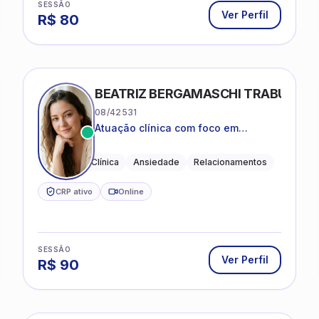
SESSÃO
Ver Perfil
R$
80
BEATRIZ BERGAMASCHI TRABUCO
08/42531
Atuação clínica com foco em
acolhimento, autoestima, ansiedade
e transições de vida
Psicologia Clínica
Ansiedade
Relacionamentos
CRP ativo
Online
SESSÃO
Ver Perfil
R$
90