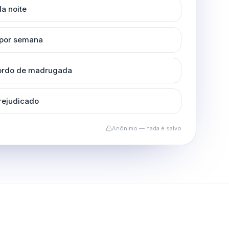
a noite
 por semana
cordo de madrugada
rejudicado
Anônimo — nada é salvo