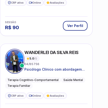
CRP ativo
Online
Avaliações
SESSÃO
Ver Perfil
R$
90
WANDERLEI DA SILVA REIS
5.0
(
1
)
04/65756
Psicólogo Clínico com abordagem
TCC, especializado em saúde mental
e terapia sistêmica
Terapia Cognitivo-Comportamental
Saúde Mental
Terapia Familiar
CRP ativo
Online
Avaliações