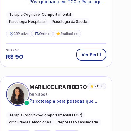
Pós-graduada em TCC e Psicologia
Hospitalar e da Saúde
Terapia Cognitivo-Comportamental
Psicologia Hospitalar
Psicologia da Saúde
CRP ativo
Online
Avaliações
SESSÃO
Ver Perfil
R$
90
MARILICE LIRA RIBEIRO
5.0
(
3
)
08/45003
Psicoterapia para pessoas que
desejam compreender as emoções e
lidar com as dificuldades do dia a
Terapia Cognitivo-Comportamental (TCC)
dia
dificuldades emocionais
depressão / ansiedade