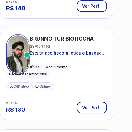
SESSÃO
Ver Perfil
R$
140
BRUNNO TURÍBIO ROCHA
23/003452
Escuta acolhedora, ética e baseada
em evidências
Psicologia Clínica
Acolhimento
Bem-estar emocional
CRP ativo
Online
SESSÃO
Ver Perfil
R$
130