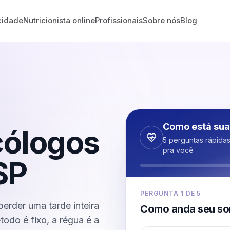
cidade
Nutricionista online
Profissionais
Sobre nós
Blog
Como está sua
cólogos
5 perguntas rápida
pra você
SP
PERGUNTA
1
DE
5
erder uma tarde inteira
Como anda seu so
étodo é fixo, a régua é a