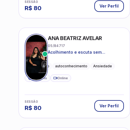
SESSÃO
Ver Perfil
R$
80
ANA BEATRIZ AVELAR
05/84717
Acolhimento e escuta sem
julgamentos! ❤️
Acolhimento
autoconhecimento
Ansiedade
CRP ativo
Online
SESSÃO
Ver Perfil
R$
80