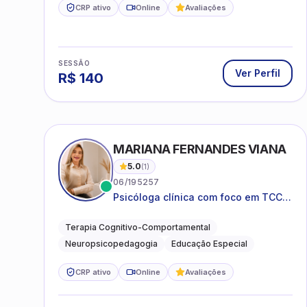
CRP ativo
Online
Avaliações
SESSÃO
Ver Perfil
R$
140
MARIANA FERNANDES VIANA
5.0
(
1
)
06/195257
Psicóloga clínica com foco em TCC,
neuropsicopedagogia e
acompanhamento do
Terapia Cognitivo-Comportamental
neurodesenvolvimento.
Neuropsicopedagogia
Educação Especial
CRP ativo
Online
Avaliações