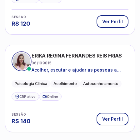
SESSÃO
Ver Perfil
R$
120
ERIKA REGINA FERNANDES REIS FRIAS
06/109815
Acolher, escutar e ajudar as pessoas a
darem um novo sentido na vida
Psicologia Clínica
Acolhimento
Autoconhecimento
CRP ativo
Online
SESSÃO
Ver Perfil
R$
140