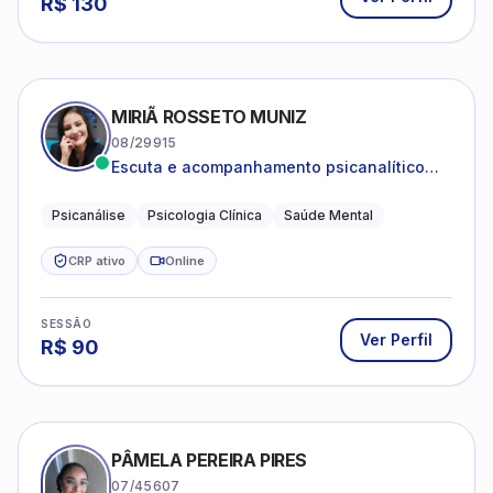
R$
130
MIRIÃ ROSSETO MUNIZ
08/29915
Escuta e acompanhamento psicanalítico
para adultos e adolescentes.
Psicanálise
Psicologia Clínica
Saúde Mental
CRP ativo
Online
SESSÃO
Ver Perfil
R$
90
PÂMELA PEREIRA PIRES
07/45607