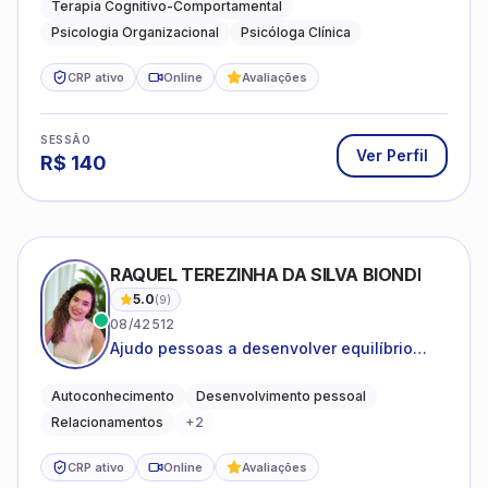
Terapia Cognitivo-Comportamental
Psicologia Organizacional
Psicóloga Clínica
CRP ativo
Online
Avaliações
SESSÃO
Ver Perfil
R$
140
RAQUEL TEREZINHA DA SILVA BIONDI
5.0
(
9
)
08/42512
Ajudo pessoas a desenvolver equilíbrio
emocional e relações mais saudáveis
Autoconhecimento
Desenvolvimento pessoal
Relacionamentos
+
2
CRP ativo
Online
Avaliações