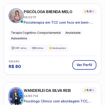
PSICÓLOGA BRENDA MELO
5.0
(
1
)
09/22111
Psicoterapia em TCC com foco em bem-
estar emocional e estratégias práticas para
o cotidiano
Terapia Cognitivo-Comportamental
Ansiedade
Autoestima
CRP ativo
Online
Avaliações
SESSÃO
Ver Perfil
R$
80
WANDERLEI DA SILVA REIS
5.0
(
1
)
04/65756
Psicólogo Clínico com abordagem TCC,