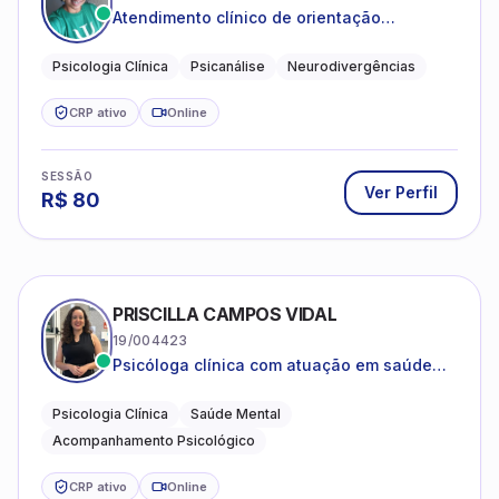
Atendimento clínico de orientação
psicanalítica para adolescentes, adultos e
crianças neurotípicas
Psicologia Clínica
Psicanálise
Neurodivergências
CRP ativo
Online
SESSÃO
Ver Perfil
R$
80
PRISCILLA CAMPOS VIDAL
19/004423
Psicóloga clínica com atuação em saúde
mental e acompanhamento psicológico.
Psicologia Clínica
Saúde Mental
Acompanhamento Psicológico
CRP ativo
Online