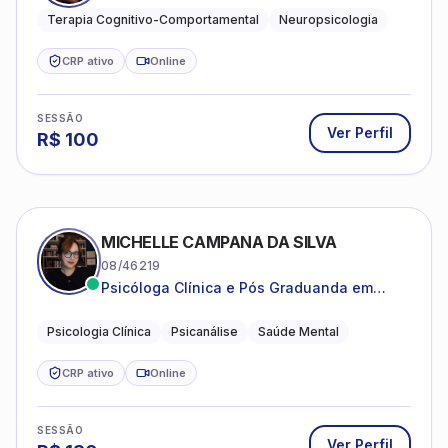
clareza e sentido, com uma terapia
Terapia Cognitivo-Comportamental
Neuropsicologia
estruturada e baseada em ciência.
CRP ativo
Online
SESSÃO
Ver Perfil
R$
100
MICHELLE CAMPANA DA SILVA
08/46219
Psicóloga Clínica e Pós Graduanda em
Psicanálise Clínica e Teoria pela FAAP.
Psicologia Clínica
Psicanálise
Saúde Mental
CRP ativo
Online
SESSÃO
Ver Perfil