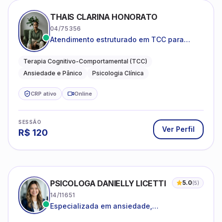
THAIS CLARINA HONORATO
04/75356
Atendimento estruturado em TCC para
ansiedade, pânico e autocobrança
excessiva
Terapia Cognitivo-Comportamental (TCC)
Ansiedade e Pânico
Psicologia Clínica
CRP ativo
Online
SESSÃO
Ver Perfil
R$
120
PSICOLOGA DANIELLY LICETTI
5.0
(
5
)
14/11651
Especializada em ansiedade,
autoconhecimento, depressão.