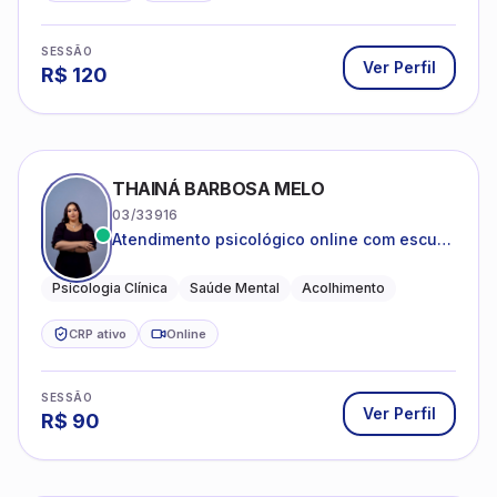
SESSÃO
Ver Perfil
R$
120
THAINÁ BARBOSA MELO
03/33916
Atendimento psicológico online com escuta
acolhedora e foco no seu bem-estar
emocional
Psicologia Clínica
Saúde Mental
Acolhimento
CRP ativo
Online
SESSÃO
Ver Perfil
R$
90