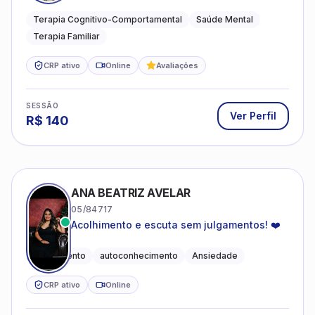
especializado em saúde mental e terapia
sistêmica
Terapia Cognitivo-Comportamental
Saúde Mental
Terapia Familiar
CRP ativo
Online
Avaliações
SESSÃO
Ver Perfil
R$
140
ANA BEATRIZ AVELAR
05/84717
Acolhimento e escuta sem julgamentos! ❤️
Acolhimento
autoconhecimento
Ansiedade
CRP ativo
Online