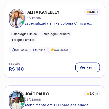
TALITA KANEBLEY
5.0
(
4
)
06/212705
Especializada em Psicologia Clínica e
Perinatal para adolescentes, adultos e
famílias
Psicologia Clínica
Psicologia Perinatal
Terapia Familiar
CRP ativo
Online
Avaliações
SESSÃO
Ver Perfil
R$
140
JOÃO PAULO
5.0
(
3
)
06/213068
Atendimento em TCC para ansiedade,