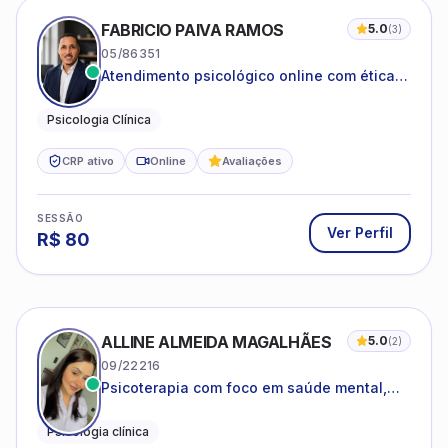
FABRICIO PAIVA RAMOS
5.0
(
3
)
05/86351
Atendimento psicológico online com ética,
sigilo e acolhimento.
Psicologia Clínica
CRP ativo
Online
Avaliações
SESSÃO
Ver Perfil
R$
80
ALLINE ALMEIDA MAGALHÃES
5.0
(
2
)
09/22216
Psicoterapia com foco em saúde mental,
relações interpessoais e autoestima para
adolescentes e adultos.
Psicologia clínica