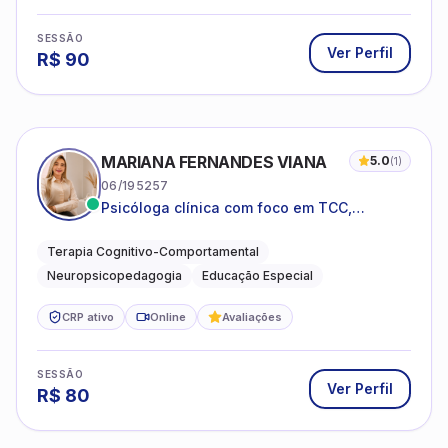
SESSÃO
Ver Perfil
R$
90
MARIANA FERNANDES VIANA
5.0
(
1
)
06/195257
Psicóloga clínica com foco em TCC,
neuropsicopedagogia e acompanhamento
do neurodesenvolvimento.
Terapia Cognitivo-Comportamental
Neuropsicopedagogia
Educação Especial
CRP ativo
Online
Avaliações
SESSÃO
Ver Perfil
R$
80