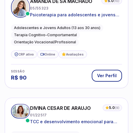
AMANDA DE SÁ MACHADO
5.0
(
10
)
05/55323
Psicoterapia para adolescentes e jovens
adultos com foco em ansiedade,
autoestima, relações e orientação
Adolescentes e Jovens Adultos (13 aos 30 anos)
profissional
Terapia Cognitivo-Comportamental
Orientação Vocacional/Profissional
CRP ativo
Online
Avaliações
SESSÃO
Ver Perfil
R$
90
DIVINA CESAR DE ARAUJO
5.0
(
9
)
01/22517
TCC e desenvolvimento emocional para
adultos e idosos