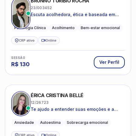
BRUNNO TURÍBIO ROCHA
23/003452
Escuta acolhedora, ética e baseada em
evidências
Psicologia Clínica
Acolhimento
Bem-estar emocional
CRP ativo
Online
SESSÃO
Ver Perfil
R$
130
ÉRICA CRISTINA BELLÉ
12/26723
Te ajudo a entender suas emoções e a
encontrar formas mais leves de lidar com o
que você está vivendo
Ansiedade
Autoestima
Sobrecarga emocional
CRP ativo
Online