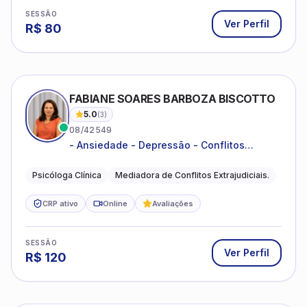
SESSÃO
Ver Perfil
R$
80
FABIANE SOARES BARBOZA BISCOTTO
5.0
(
3
)
08/42549
- Ansiedade - Depressão - Conflitos
conjugais - Conflitos familiares e
relacionamentos - Autoestima -
Psicóloga Clínica
Mediadora de Conflitos Extrajudiciais.
Desenvolvimento emocional
CRP ativo
Online
Avaliações
SESSÃO
Ver Perfil
R$
120