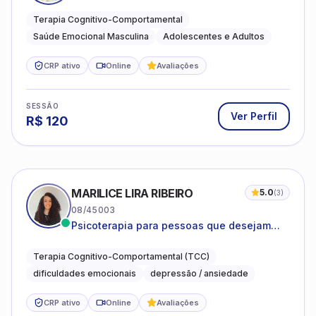
estresse e desenvolvimento de autonomia
emocional
Terapia Cognitivo-Comportamental
Saúde Emocional Masculina
Adolescentes e Adultos
CRP ativo
Online
Avaliações
SESSÃO
Ver Perfil
R$
120
MARILICE LIRA RIBEIRO
5.0
(
3
)
08/45003
Psicoterapia para pessoas que desejam
compreender as emoções e lidar com as
dificuldades do dia a dia
Terapia Cognitivo-Comportamental (TCC)
dificuldades emocionais
depressão / ansiedade
CRP ativo
Online
Avaliações