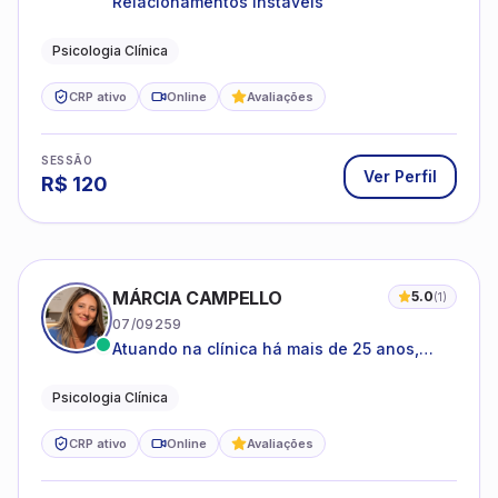
Relacionamentos Instáveis
Psicologia Clínica
CRP ativo
Online
Avaliações
SESSÃO
Ver Perfil
R$
120
MÁRCIA CAMPELLO
5.0
(
1
)
07/09259
Atuando na clínica há mais de 25 anos,
amparada pela psicanálise e suas
estruturas, com experiência em
Psicologia Clínica
atendimento a jovens e adultos.
CRP ativo
Online
Avaliações