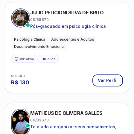
JULIO PELICIONI SILVA DE BRITO
05/85579
Pós-graduado em psicologia clínica
Psicologia Clínica
Adolescentes e Adultos
Desenvolvimento Emocional
CRP ativo
Online
SESSÃO
Ver Perfil
R$
130
MATHEUS DE OLIVEIRA SALLES
04/83673
Te ajudo a organizar seus pensamentos,
regular suas emoções e viver com mais