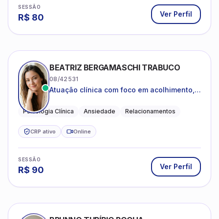
SESSÃO
Ver Perfil
R$
80
BEATRIZ BERGAMASCHI TRABUCO
08/42531
Atuação clínica com foco em acolhimento,
autoestima, ansiedade e transições de vida
Psicologia Clínica
Ansiedade
Relacionamentos
CRP ativo
Online
SESSÃO
Ver Perfil
R$
90