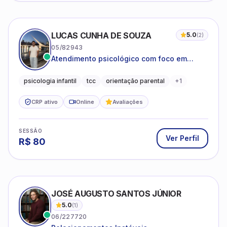
LUCAS CUNHA DE SOUZA
5.0
(
2
)
05/82943
Atendimento psicológico com foco em
Terapia Cognitivo-Comportamental (TCC),
promovendo equilíbrio emocional e
psicologia infantil
tcc
orientação parental
+
1
qualidade de vida.
CRP ativo
Online
Avaliações
SESSÃO
Ver Perfil
R$
80
JOSÉ AUGUSTO SANTOS JÚNIOR
5.0
(
1
)
06/227720