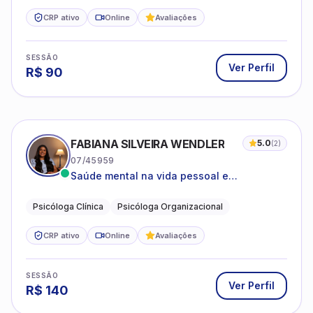
CRP ativo
Online
Avaliações
SESSÃO
Ver Perfil
R$
90
FABIANA SILVEIRA WENDLER
5.0
(
2
)
07/45959
Saúde mental na vida pessoal e
profissional.
Psicóloga Clínica
Psicóloga Organizacional
CRP ativo
Online
Avaliações
SESSÃO
Ver Perfil
R$
140