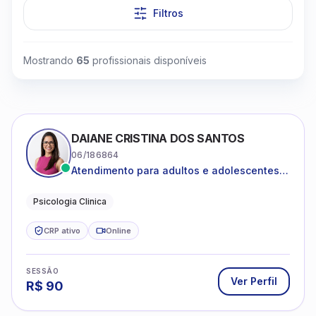
Filtros
Mostrando
65
profissionais disponíveis
DAIANE CRISTINA DOS SANTOS
06/186864
Atendimento para adultos e adolescentes a
partir de 12 anos
Psicologia Clinica
CRP ativo
Online
SESSÃO
Ver Perfil
R$
90