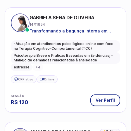
GABRIELA SENA DE OLIVEIRA
14/11954
Transformando a bagunça interna em
autoconhecimento, clareza, leveza e
caminhos mais gentis para se viver.
-Atuação em atendimentos psicológicos online com foco
na Terapia Cognitivo-Comportamental (TCC)
Psicoterapia Breve e Práticas Baseadas em Evidências; -
Manejo de demandas relacionadas à ansiedade
estresse
+
4
CRP ativo
Online
SESSÃO
Ver Perfil
R$
120