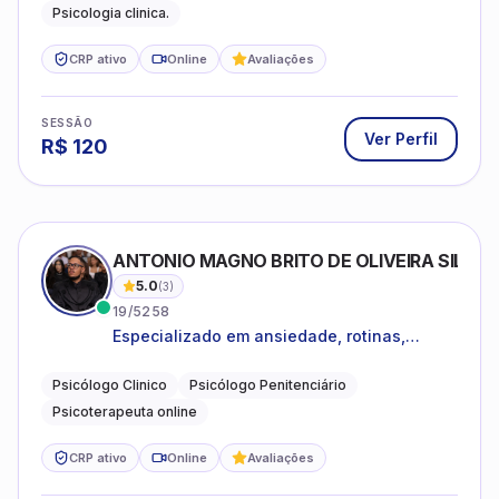
Psicologia clinica.
CRP ativo
Online
Avaliações
SESSÃO
Ver Perfil
R$
120
ANTONIO MAGNO BRITO DE OLIVEIRA SILVA
5.0
(
3
)
19/5258
Especializado em ansiedade, rotinas,
dificuldades emocionais, conflitos
familiares e questões comportamentais.
Psicólogo Clinico
Psicólogo Penitenciário
Psicoterapeuta online
CRP ativo
Online
Avaliações