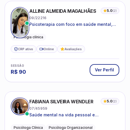
ALLINE ALMEIDA MAGALHÃES
5.0
(
2
)
09/22216
Psicoterapia com foco em saúde mental,
relações interpessoais e autoestima para
adolescentes e adultos.
Psicologia clínica
CRP ativo
Online
Avaliações
SESSÃO
Ver Perfil
R$
90
FABIANA SILVEIRA WENDLER
5.0
(
2
)
07/45959
Saúde mental na vida pessoal e
profissional.
Psicóloga Clínica
Psicóloga Organizacional