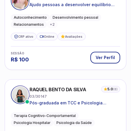
Ajudo pessoas a desenvolver equilíbrio
emocional e relações mais saudáveis
Autoconhecimento
Desenvolvimento pessoal
Relacionamentos
+
2
CRP ativo
Online
Avaliações
SESSÃO
Ver Perfil
R$
100
RAQUEL BENTO DA SILVA
5.0
(
8
)
03/30147
Pós-graduada em TCC e Psicologia
Hospitalar e da Saúde
Terapia Cognitivo-Comportamental
Psicologia Hospitalar
Psicologia da Saúde