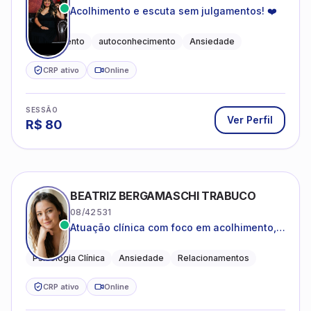
Acolhimento e escuta sem julgamentos! ❤️
Acolhimento
autoconhecimento
Ansiedade
CRP ativo
Online
SESSÃO
Ver Perfil
R$
80
BEATRIZ BERGAMASCHI TRABUCO
08/42531
Atuação clínica com foco em acolhimento,
autoestima, ansiedade e transições de vida
Psicologia Clínica
Ansiedade
Relacionamentos
CRP ativo
Online