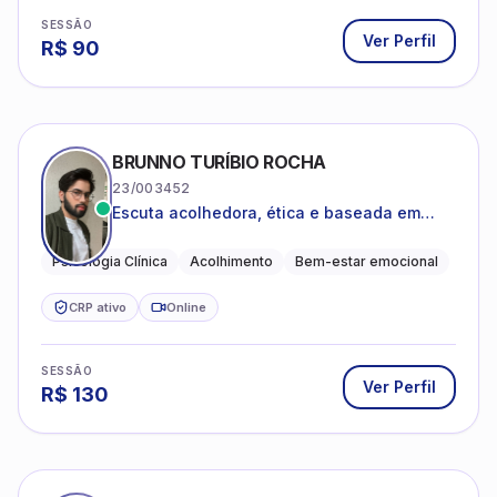
SESSÃO
Ver Perfil
R$
90
BRUNNO TURÍBIO ROCHA
23/003452
Escuta acolhedora, ética e baseada em
evidências
Psicologia Clínica
Acolhimento
Bem-estar emocional
CRP ativo
Online
SESSÃO
Ver Perfil
R$
130