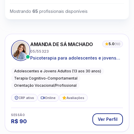
Mostrando
65
profissionais disponíveis
AMANDA DE SÁ MACHADO
5.0
(
10
)
05/55323
Psicoterapia para adolescentes e jovens
adultos com foco em ansiedade,
autoestima, relações e orientação
Adolescentes e Jovens Adultos (13 aos 30 anos)
profissional
Terapia Cognitivo-Comportamental
Orientação Vocacional/Profissional
CRP ativo
Online
Avaliações
SESSÃO
Ver Perfil
R$
90