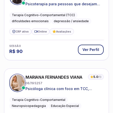
Psicoterapia para pessoas que desejam
compreender as emoções e lidar com as
dificuldades do dia a dia
Terapia Cognitivo-Comportamental (TCC)
dificuldades emocionais
depressão / ansiedade
CRP ativo
Online
Avaliações
SESSÃO
Ver Perfil
R$
90
MARIANA FERNANDES VIANA
5.0
(
1
)
06/195257
Psicóloga clínica com foco em TCC,
neuropsicopedagogia e acompanhamento
do neurodesenvolvimento.
Terapia Cognitivo-Comportamental
Neuropsicopedagogia
Educação Especial