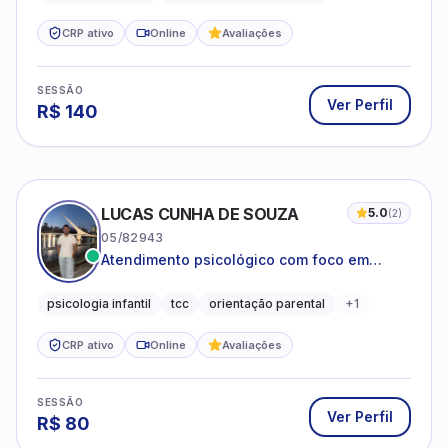
CRP ativo
Online
Avaliações
SESSÃO
Ver Perfil
R$
140
LUCAS CUNHA DE SOUZA
5.0
(
2
)
05/82943
Atendimento psicológico com foco em
Terapia Cognitivo-Comportamental (TCC),
promovendo equilíbrio emocional e
psicologia infantil
tcc
orientação parental
+
1
qualidade de vida.
CRP ativo
Online
Avaliações
SESSÃO
Ver Perfil
R$
80