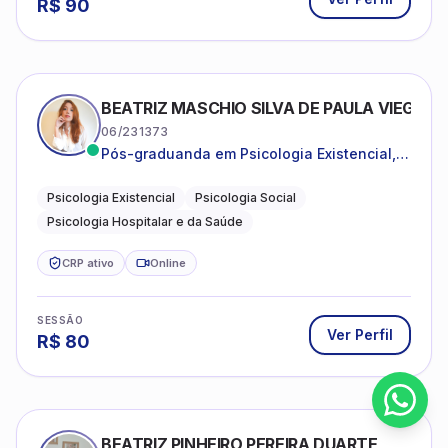
R$
90
BEATRIZ MASCHIO SILVA DE PAULA VIEGAS
06/231373
Pós-graduanda em Psicologia Existencial,
Psicologia Social e Psicologia Hospitalar e
da Saúde.
Psicologia Existencial
Psicologia Social
Psicologia Hospitalar e da Saúde
CRP ativo
Online
SESSÃO
Ver Perfil
R$
80
BEATRIZ PINHEIRO PEREIRA DUARTE