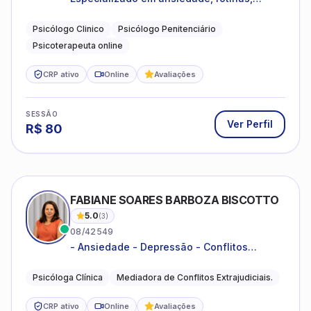
dificuldades emocionais, conflitos
familiares e questões comportamentais.
Psicólogo Clinico
Psicólogo Penitenciário
Psicoterapeuta online
CRP ativo
Online
Avaliações
SESSÃO
Ver Perfil
R$
80
FABIANE SOARES BARBOZA BISCOTTO
5.0
(
3
)
08/42549
- Ansiedade - Depressão - Conflitos
conjugais - Conflitos familiares e
relacionamentos - Autoestima -
Psicóloga Clínica
Mediadora de Conflitos Extrajudiciais.
Desenvolvimento emocional
CRP ativo
Online
Avaliações