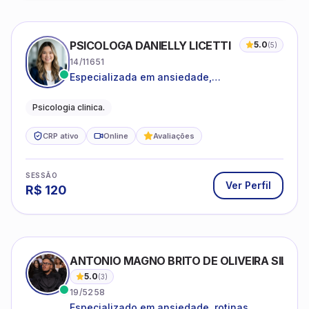
PSICOLOGA DANIELLY LICETTI
5.0
(
5
)
14/11651
Especializada em ansiedade,
autoconhecimento, depressão.
Psicologia clinica.
CRP ativo
Online
Avaliações
SESSÃO
Ver Perfil
R$
120
ANTONIO MAGNO BRITO DE OLIVEIRA SILVA
5.0
(
3
)
19/5258
Especializado em ansiedade, rotinas,