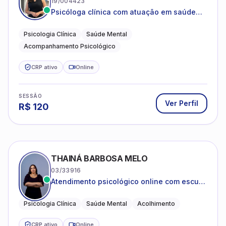
19/004423
Psicóloga clínica com atuação em saúde
mental e acompanhamento psicológico.
Psicologia Clínica
Saúde Mental
Acompanhamento Psicológico
CRP ativo
Online
SESSÃO
Ver Perfil
R$
120
THAINÁ BARBOSA MELO
03/33916
Atendimento psicológico online com escuta
acolhedora e foco no seu bem-estar
emocional
Psicologia Clínica
Saúde Mental
Acolhimento
CRP ativo
Online