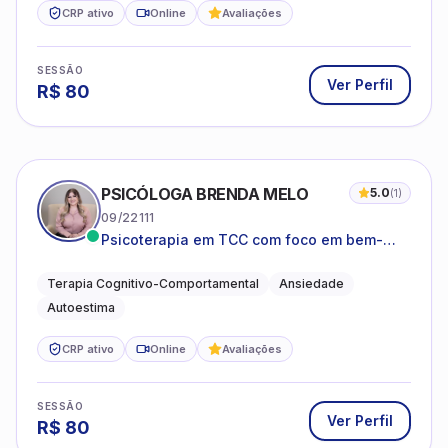
CRP ativo
Online
Avaliações
SESSÃO
Ver Perfil
R$
80
PSICÓLOGA BRENDA MELO
5.0
(
1
)
09/22111
Psicoterapia em TCC com foco em bem-
estar emocional e estratégias práticas para
o cotidiano
Terapia Cognitivo-Comportamental
Ansiedade
Autoestima
CRP ativo
Online
Avaliações
SESSÃO
Ver Perfil
R$
80