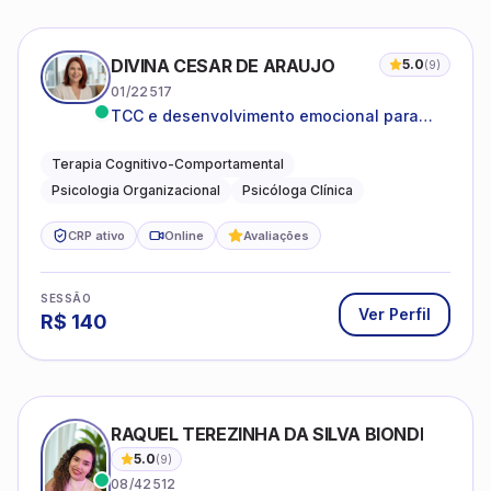
DIVINA CESAR DE ARAUJO
5.0
(
9
)
01/22517
TCC e desenvolvimento emocional para
adultos e idosos
Terapia Cognitivo-Comportamental
Psicologia Organizacional
Psicóloga Clínica
CRP ativo
Online
Avaliações
SESSÃO
Ver Perfil
R$
140
RAQUEL TEREZINHA DA SILVA BIONDI
5.0
(
9
)
08/42512