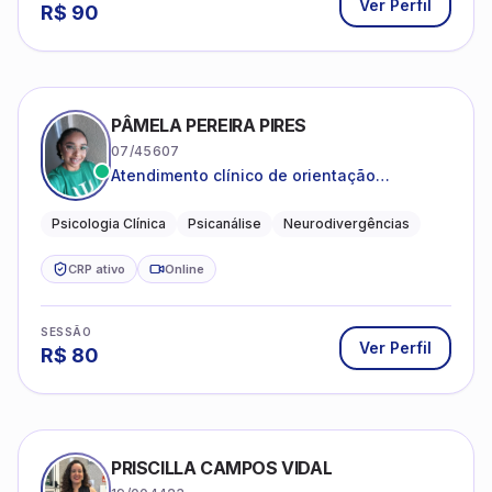
Ver Perfil
R$
90
PÂMELA PEREIRA PIRES
07/45607
Atendimento clínico de orientação
psicanalítica para adolescentes, adultos e
crianças neurotípicas
Psicologia Clínica
Psicanálise
Neurodivergências
CRP ativo
Online
SESSÃO
Ver Perfil
R$
80
PRISCILLA CAMPOS VIDAL