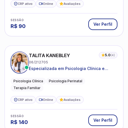
CRP ativo
Online
Avaliações
SESSÃO
Ver Perfil
R$
90
TALITA KANEBLEY
5.0
(
4
)
06/212705
Especializada em Psicologia Clínica e
Perinatal para adolescentes, adultos e
famílias
Psicologia Clínica
Psicologia Perinatal
Terapia Familiar
CRP ativo
Online
Avaliações
SESSÃO
Ver Perfil
R$
140