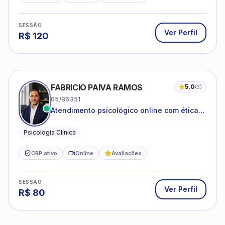
SESSÃO
Ver Perfil
R$
120
FABRICIO PAIVA RAMOS
5.0
(
3
)
05/86351
Atendimento psicológico online com ética,
sigilo e acolhimento.
Psicologia Clínica
CRP ativo
Online
Avaliações
SESSÃO
Ver Perfil
R$
80