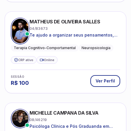
MATHEUS DE OLIVEIRA SALLES
04/83673
Te ajudo a organizar seus pensamentos,
regular suas emoções e viver com mais
clareza e sentido, com uma terapia
Terapia Cognitivo-Comportamental
Neuropsicologia
estruturada e baseada em ciência.
CRP ativo
Online
SESSÃO
Ver Perfil
R$
100
MICHELLE CAMPANA DA SILVA
08/46219
Psicóloga Clínica e Pós Graduanda em