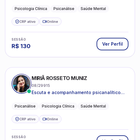
Psicanálise Clínica e Teoria pela FAAP.
Psicologia Clínica
Psicanálise
Saúde Mental
CRP ativo
Online
SESSÃO
Ver Perfil
R$
130
MIRIÃ ROSSETO MUNIZ
08/29915
Escuta e acompanhamento psicanalítico
para adultos e adolescentes.
Psicanálise
Psicologia Clínica
Saúde Mental
CRP ativo
Online
SESSÃO