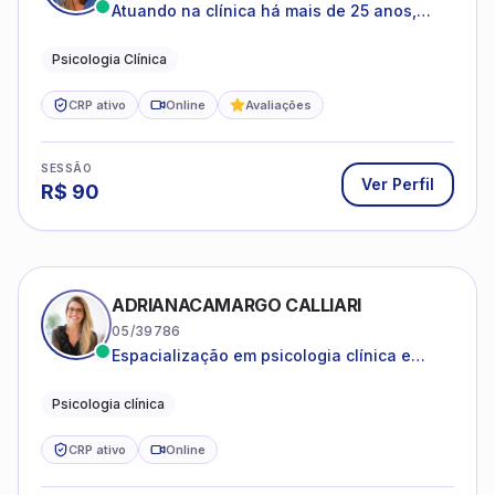
Atuando na clínica há mais de 25 anos,
amparada pela psicanálise e suas
estruturas, com experiência em
Psicologia Clínica
atendimento a jovens e adultos.
CRP ativo
Online
Avaliações
SESSÃO
Ver Perfil
R$
90
ADRIANACAMARGO CALLIARI
05/39786
Espacialização em psicologia clínica e
coach
Psicologia clínica
CRP ativo
Online