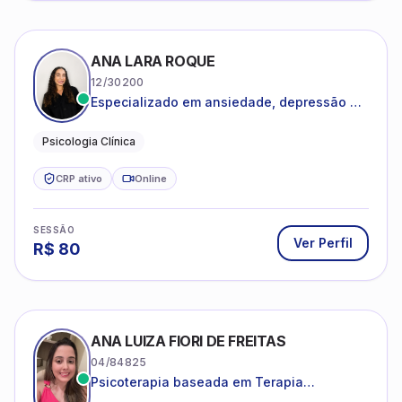
ANA LARA ROQUE
12/30200
Especializado em ansiedade, depressão e
desenvolvimento emocional
Psicologia Clínica
CRP ativo
Online
SESSÃO
Ver Perfil
R$
80
ANA LUIZA FIORI DE FREITAS
04/84825
Psicoterapia baseada em Terapia
Cognitivo-Comportamental