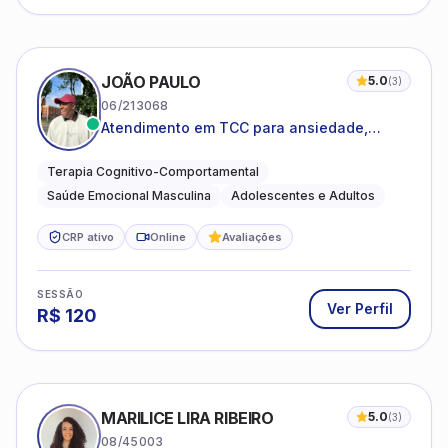
JOÃO PAULO
5.0
(
3
)
06/213068
Atendimento em TCC para ansiedade,
estresse e desenvolvimento de autonomia
emocional
Terapia Cognitivo-Comportamental
Saúde Emocional Masculina
Adolescentes e Adultos
CRP ativo
Online
Avaliações
SESSÃO
Ver Perfil
R$
120
MARILICE LIRA RIBEIRO
5.0
(
3
)
08/45003