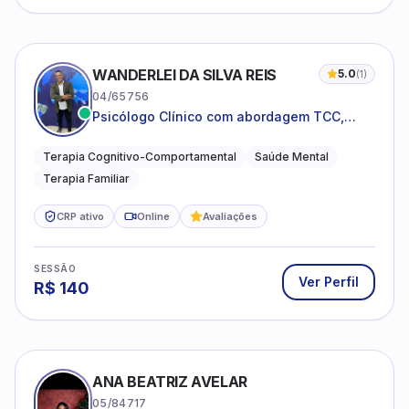
WANDERLEI DA SILVA REIS
5.0
(
1
)
04/65756
Psicólogo Clínico com abordagem TCC,
especializado em saúde mental e terapia
sistêmica
Terapia Cognitivo-Comportamental
Saúde Mental
Terapia Familiar
CRP ativo
Online
Avaliações
SESSÃO
Ver Perfil
R$
140
ANA BEATRIZ AVELAR
05/84717