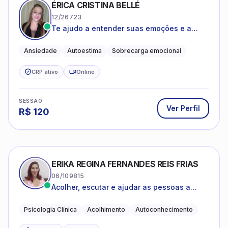
ÉRICA CRISTINA BELLÉ
12/26723
Te ajudo a entender suas emoções e a
encontrar formas mais leves de lidar com o
que você está vivendo
Ansiedade
Autoestima
Sobrecarga emocional
CRP ativo
Online
SESSÃO
Ver Perfil
R$
120
ERIKA REGINA FERNANDES REIS FRIAS
06/109815
Acolher, escutar e ajudar as pessoas a
darem um novo sentido na vida
Psicologia Clínica
Acolhimento
Autoconhecimento