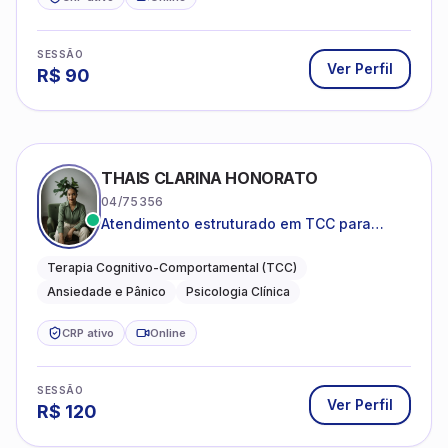
SESSÃO
Ver Perfil
R$
90
THAIS CLARINA HONORATO
04/75356
Atendimento estruturado em TCC para
ansiedade, pânico e autocobrança
excessiva
Terapia Cognitivo-Comportamental (TCC)
Ansiedade e Pânico
Psicologia Clínica
CRP ativo
Online
SESSÃO
Ver Perfil
R$
120