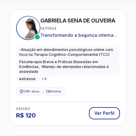
GABRIELA SENA DE OLIVEIRA
14/11954
Transformando a bagunça interna
em autoconhecimento, clareza,
leveza e caminhos mais gentis para
-Atuação em atendimentos psicológicos online com
se viver.
foco na Terapia Cognitivo-Comportamental (TCC)
Psicoterapia Breve e Práticas Baseadas em
Evidências; -Manejo de demandas relacionadas à
ansiedade
estresse
+
4
CRP ativo
Online
SESSÃO
Ver Perfil
R$
120