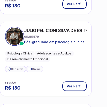
SESSÃO
Ver Perfil
R$
130
AS
JULIO PELICIONI SILVA DE BRITO
05/85579
Pós-graduado em psicologia clínica
Psicologia Clínica
Adolescentes e Adultos
Desenvolvimento Emocional
CRP ativo
Online
SESSÃO
Ver Perfil
R$
130