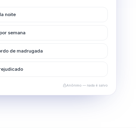
a noite
 por semana
cordo de madrugada
rejudicado
Anônimo — nada é salvo