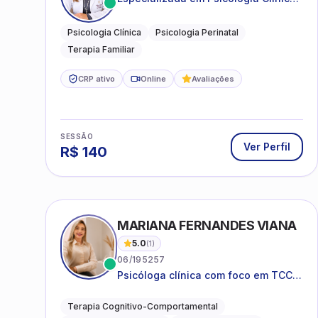
e Perinatal para adolescentes,
adultos e famílias
Psicologia Clínica
Psicologia Perinatal
Terapia Familiar
CRP ativo
Online
Avaliações
SESSÃO
Ver Perfil
R$
140
MARIANA FERNANDES VIANA
5.0
(
1
)
06/195257
Psicóloga clínica com foco em TCC,
neuropsicopedagogia e
acompanhamento do
Terapia Cognitivo-Comportamental
neurodesenvolvimento.