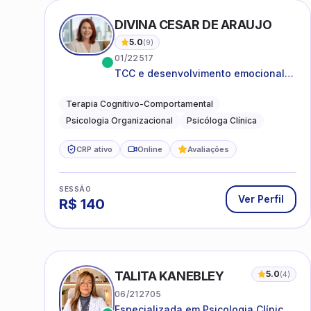
DIVINA CESAR DE ARAUJO
5.0
(
9
)
01/22517
TCC e desenvolvimento emocional
para adultos e idosos
Terapia Cognitivo-Comportamental
Psicologia Organizacional
Psicóloga Clínica
CRP ativo
Online
Avaliações
SESSÃO
Ver Perfil
R$
140
TALITA KANEBLEY
5.0
(
4
)
06/212705
Especializada em Psicologia Clínica