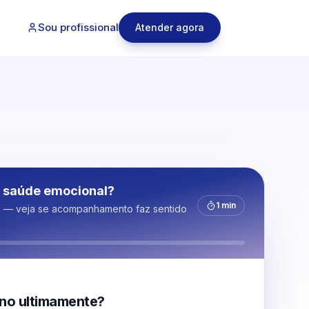
Sou profissional
Atender agora
 saúde emocional?
1 min
s — veja se acompanhamento faz sentido
no ultimamente?