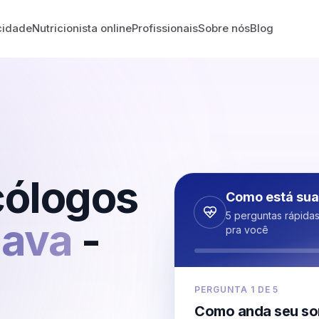
cidade
Nutricionista online
Profissionais
Sobre nós
Blog
cólogos
Como está sua
5 perguntas rápida
ava
-
pra você
PERGUNTA
1
DE
5
Como anda seu so