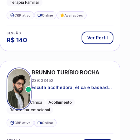
Terapia Familiar
CRP ativo
Online
Avaliações
SESSÃO
Ver Perfil
R$
140
BRUNNO TURÍBIO ROCHA
23/003452
Escuta acolhedora, ética e baseada
em evidências
Psicologia Clínica
Acolhimento
Bem-estar emocional
CRP ativo
Online