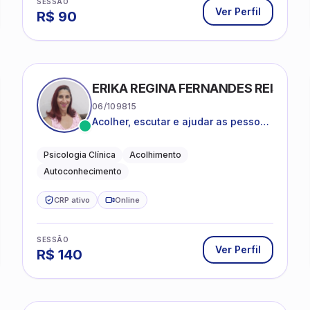
SESSÃO
Ver Perfil
R$
90
ERIKA REGINA FERNANDES REIS FRI
06/109815
Acolher, escutar e ajudar as pessoas
a darem um novo sentido na vida
Psicologia Clínica
Acolhimento
Autoconhecimento
CRP ativo
Online
SESSÃO
Ver Perfil
R$
140