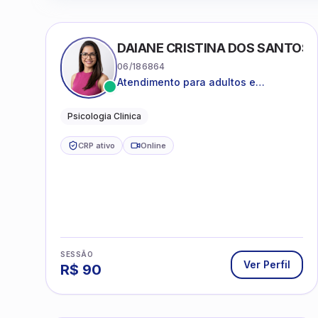
DAIANE CRISTINA DOS SANTOS
06/186864
Atendimento para adultos e
adolescentes a partir de 12 anos
Psicologia Clinica
CRP ativo
Online
SESSÃO
Ver Perfil
R$
90