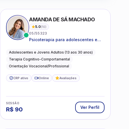
AMANDA DE SÁ MACHADO
5.0
(
10
)
05/55323
Psicoterapia para adolescentes e
jovens adultos com foco em
ansiedade, autoestima, relações e
Adolescentes e Jovens Adultos (13 aos 30 anos)
orientação profissional
Terapia Cognitivo-Comportamental
Orientação Vocacional/Profissional
CRP ativo
Online
Avaliações
SESSÃO
Ver Perfil
R$
90