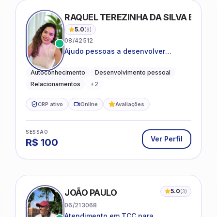
RAQUEL TEREZINHA DA SILVA BIOND
5.0
(
9
)
08/42512
Ajudo pessoas a desenvolver
equilíbrio emocional e relações mais
saudáveis
Autoconhecimento
Desenvolvimento pessoal
Relacionamentos
+
2
CRP ativo
Online
Avaliações
SESSÃO
Ver Perfil
R$
100
JOÃO PAULO
5.0
(
3
)
06/213068
Atendimento em TCC para