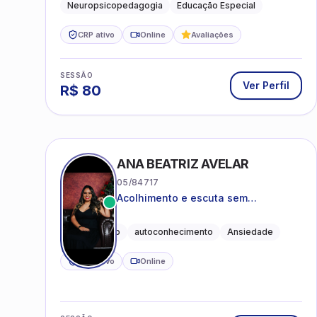
Neuropsicopedagogia
Educação Especial
CRP ativo
Online
Avaliações
SESSÃO
Ver Perfil
R$
80
ANA BEATRIZ AVELAR
05/84717
Acolhimento e escuta sem
julgamentos! ❤️
Acolhimento
autoconhecimento
Ansiedade
CRP ativo
Online