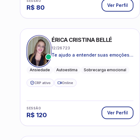
SESSÃO
Ver Perfil
R$
80
ÉRICA CRISTINA BELLÉ
12/26723
Te ajudo a entender suas emoções e
a encontrar formas mais leves de
lidar com o que você está vivendo
Ansiedade
Autoestima
Sobrecarga emocional
CRP ativo
Online
SESSÃO
Ver Perfil
R$
120