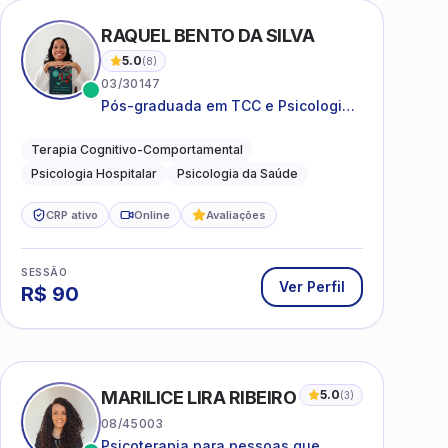
I
RAQUEL BENTO DA SILVA
5.0
(
8
)
03/30147
Pós-graduada em TCC e Psicologia
Hospitalar e da Saúde
Terapia Cognitivo-Comportamental
Psicologia Hospitalar
Psicologia da Saúde
CRP ativo
Online
Avaliações
SESSÃO
Ver Perfil
R$
90
MARILICE LIRA RIBEIRO
5.0
(
3
)
08/45003
Psicoterapia para pessoas que