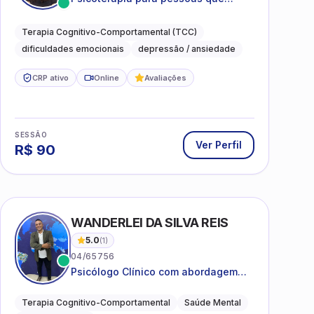
desejam compreender as emoções e
lidar com as dificuldades do dia a
Terapia Cognitivo-Comportamental (TCC)
dia
dificuldades emocionais
depressão / ansiedade
CRP ativo
Online
Avaliações
SESSÃO
Ver Perfil
R$
90
WANDERLEI DA SILVA REIS
5.0
(
1
)
04/65756
Psicólogo Clínico com abordagem
TCC, especializado em saúde mental
e terapia sistêmica
Terapia Cognitivo-Comportamental
Saúde Mental