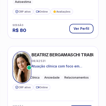
Autoestima
CRP ativo
Online
Avaliações
SESSÃO
Ver Perfil
R$
80
BEATRIZ BERGAMASCHI TRABUCO
08/42531
Atuação clínica com foco em
acolhimento, autoestima, ansiedade
e transições de vida
Psicologia Clínica
Ansiedade
Relacionamentos
CRP ativo
Online