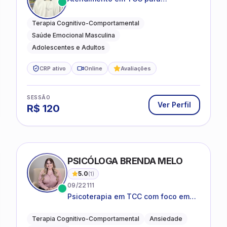
ansiedade, estresse e
desenvolvimento de autonomia
Terapia Cognitivo-Comportamental
emocional
Saúde Emocional Masculina
Adolescentes e Adultos
CRP ativo
Online
Avaliações
SESSÃO
Ver Perfil
R$
120
PSICÓLOGA BRENDA MELO
5.0
(
1
)
09/22111
Psicoterapia em TCC com foco em
bem-estar emocional e estratégias
práticas para o cotidiano
Terapia Cognitivo-Comportamental
Ansiedade