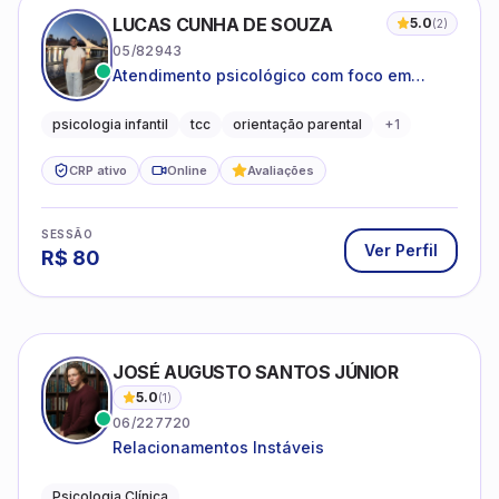
LUCAS CUNHA DE SOUZA
5.0
(
2
)
05/82943
Atendimento psicológico com foco em
Terapia Cognitivo-Comportamental (TCC),
promovendo equilíbrio emocional e
psicologia infantil
tcc
orientação parental
+
1
qualidade de vida.
CRP ativo
Online
Avaliações
SESSÃO
Ver Perfil
R$
80
JOSÉ AUGUSTO SANTOS JÚNIOR
5.0
(
1
)
06/227720
Relacionamentos Instáveis
Psicologia Clínica