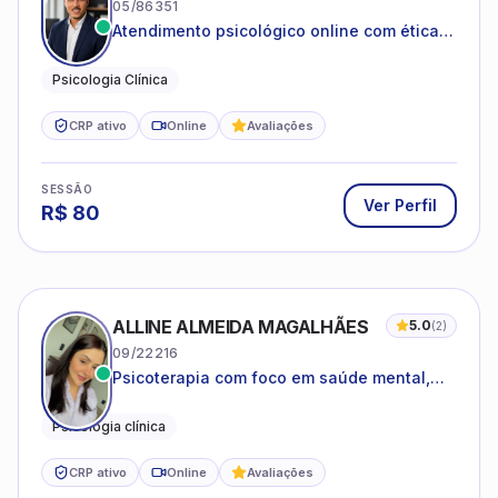
05/86351
Atendimento psicológico online com ética,
sigilo e acolhimento.
Psicologia Clínica
CRP ativo
Online
Avaliações
SESSÃO
Ver Perfil
R$
80
ALLINE ALMEIDA MAGALHÃES
5.0
(
2
)
09/22216
Psicoterapia com foco em saúde mental,
relações interpessoais e autoestima para
adolescentes e adultos.
Psicologia clínica
CRP ativo
Online
Avaliações