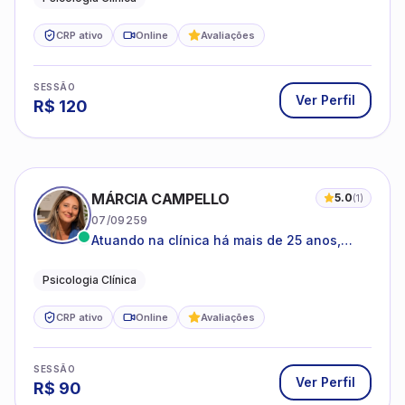
CRP ativo
Online
Avaliações
SESSÃO
Ver Perfil
R$
120
MÁRCIA CAMPELLO
5.0
(
1
)
07/09259
Atuando na clínica há mais de 25 anos,
amparada pela psicanálise e suas
estruturas, com experiência em
Psicologia Clínica
atendimento a jovens e adultos.
CRP ativo
Online
Avaliações
SESSÃO
Ver Perfil
R$
90