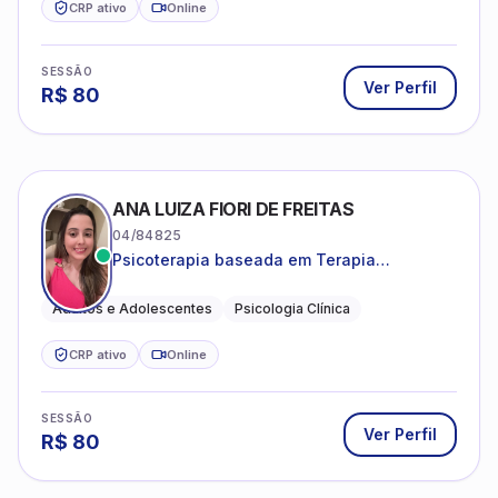
CRP ativo
Online
SESSÃO
Ver Perfil
R$
80
ANA LUIZA FIORI DE FREITAS
04/84825
Psicoterapia baseada em Terapia
Cognitivo-Comportamental
Adultos e Adolescentes
Psicologia Clínica
CRP ativo
Online
SESSÃO
Ver Perfil
R$
80