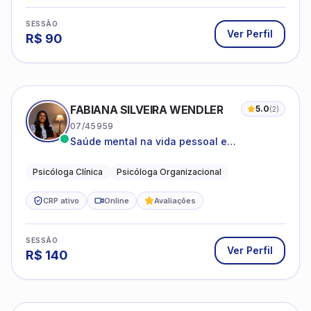
SESSÃO
Ver Perfil
R$
90
FABIANA SILVEIRA WENDLER
5.0
(
2
)
07/45959
Saúde mental na vida pessoal e
profissional.
Psicóloga Clínica
Psicóloga Organizacional
CRP ativo
Online
Avaliações
SESSÃO
Ver Perfil
R$
140