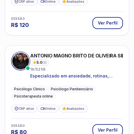
CRP ativo
Online
Avaliações
SESSÃO
Ver Perfil
R$
120
ANTONIO MAGNO BRITO DE OLIVEIRA SILVA
5.0
(
3
)
19/5258
Especializado em ansiedade, rotinas,
dificuldades emocionais, conflitos
familiares e questões comportamentais.
Psicólogo Clinico
Psicólogo Penitenciário
Psicoterapeuta online
CRP ativo
Online
Avaliações
SESSÃO
Ver Perfil
R$
80