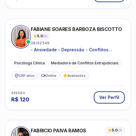
FABIANE SOARES BARBOZA BISCOTTO
5.0
(
3
)
08/42549
- Ansiedade - Depressão - Conflitos
conjugais - Conflitos familiares e
relacionamentos - Autoestima -
Psicóloga Clínica
Mediadora de Conflitos Extrajudiciais.
Desenvolvimento emocional
CRP ativo
Online
Avaliações
SESSÃO
Ver Perfil
R$
120
FABRICIO PAIVA RAMOS
5.0
(
3
)