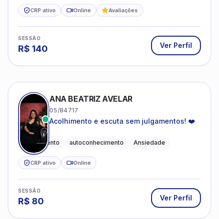
CRP ativo
Online
Avaliações
SESSÃO
Ver Perfil
R$
140
ANA BEATRIZ AVELAR
05/84717
Acolhimento e escuta sem julgamentos! ❤️
Acolhimento
autoconhecimento
Ansiedade
CRP ativo
Online
SESSÃO
Ver Perfil
R$
80