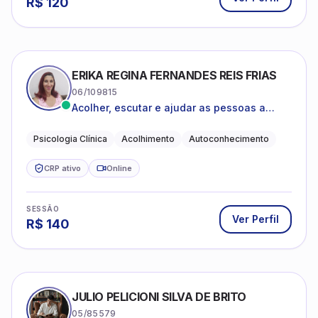
R$
120
ERIKA REGINA FERNANDES REIS FRIAS
06/109815
Acolher, escutar e ajudar as pessoas a
darem um novo sentido na vida
Psicologia Clínica
Acolhimento
Autoconhecimento
CRP ativo
Online
SESSÃO
Ver Perfil
R$
140
JULIO PELICIONI SILVA DE BRITO
05/85579