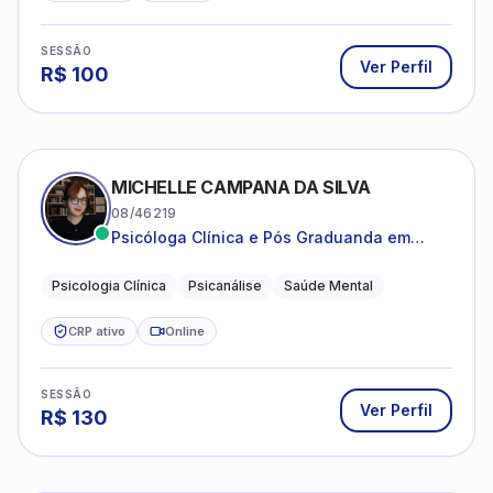
SESSÃO
Ver Perfil
R$
100
MICHELLE CAMPANA DA SILVA
08/46219
Psicóloga Clínica e Pós Graduanda em
Psicanálise Clínica e Teoria pela FAAP.
Psicologia Clínica
Psicanálise
Saúde Mental
CRP ativo
Online
SESSÃO
Ver Perfil
R$
130