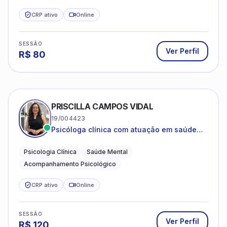
CRP ativo
Online
SESSÃO
Ver Perfil
R$
80
PRISCILLA CAMPOS VIDAL
19/004423
Psicóloga clínica com atuação em saúde
mental e acompanhamento psicológico.
Psicologia Clínica
Saúde Mental
Acompanhamento Psicológico
CRP ativo
Online
SESSÃO
Ver Perfil
R$
120