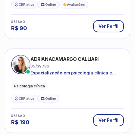
CRP ativo
Online
Avaliações
SESSÃO
Ver Perfil
R$
90
ADRIANACAMARGO CALLIARI
05/39786
Espacialização em psicologia clínica e
coach
Psicologia clínica
CRP ativo
Online
SESSÃO
Ver Perfil
R$
190