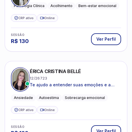
Psicologia Clínica
Acolhimento
Bem-estar emocional
CRP ativo
Online
SESSÃO
Ver Perfil
R$
130
ÉRICA CRISTINA BELLÉ
12/26723
Te ajudo a entender suas emoções e a
encontrar formas mais leves de lidar com o
que você está vivendo
Ansiedade
Autoestima
Sobrecarga emocional
CRP ativo
Online
SESSÃO
Ver Perfil