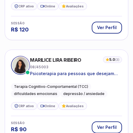
CRP ativo
Online
Avaliações
SESSÃO
Ver Perfil
R$
120
MARILICE LIRA RIBEIRO
5.0
(
3
)
08/45003
Psicoterapia para pessoas que desejam
compreender as emoções e lidar com as
dificuldades do dia a dia
Terapia Cognitivo-Comportamental (TCC)
dificuldades emocionais
depressão / ansiedade
CRP ativo
Online
Avaliações
SESSÃO
Ver Perfil
R$
90