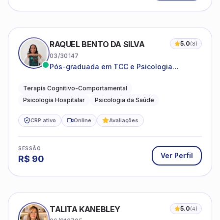
RAQUEL BENTO DA SILVA
5.0
(
8
)
03/30147
Pós-graduada em TCC e Psicologia
Hospitalar e da Saúde
Terapia Cognitivo-Comportamental
Psicologia Hospitalar
Psicologia da Saúde
CRP ativo
Online
Avaliações
SESSÃO
Ver Perfil
R$
90
TALITA KANEBLEY
5.0
(
4
)