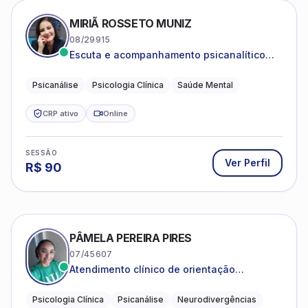
MIRIÃ ROSSETO MUNIZ
08/29915
Escuta e acompanhamento psicanalítico
para adultos e adolescentes.
Psicanálise
Psicologia Clínica
Saúde Mental
CRP ativo
Online
SESSÃO
Ver Perfil
R$
90
PÂMELA PEREIRA PIRES
07/45607
Atendimento clínico de orientação
psicanalítica para adolescentes, adultos e
crianças neurotípicas
Psicologia Clínica
Psicanálise
Neurodivergências