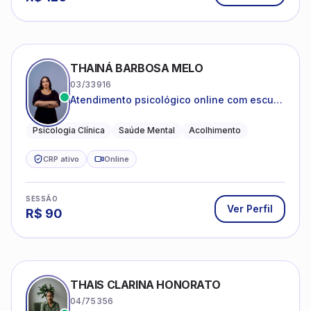
THAINÁ BARBOSA MELO
03/33916
Atendimento psicológico online com escuta
acolhedora e foco no seu bem-estar
emocional
Psicologia Clínica
Saúde Mental
Acolhimento
CRP ativo
Online
SESSÃO
Ver Perfil
R$
90
THAIS CLARINA HONORATO
04/75356