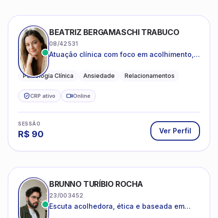
BEATRIZ BERGAMASCHI TRABUCO
08/42531
Atuação clínica com foco em acolhimento,
autoestima, ansiedade e transições de vida
Psicologia Clínica
Ansiedade
Relacionamentos
CRP ativo
Online
SESSÃO
Ver Perfil
R$
90
BRUNNO TURÍBIO ROCHA
23/003452
Escuta acolhedora, ética e baseada em
evidências