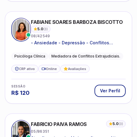
FABIANE SOARES BARBOZA BISCOTTO
5.0
(
3
)
08/42549
- Ansiedade - Depressão - Conflitos
conjugais - Conflitos familiares e
relacionamentos - Autoestima -
Psicóloga Clínica
Mediadora de Conflitos Extrajudiciais.
Desenvolvimento emocional
CRP ativo
Online
Avaliações
SESSÃO
Ver Perfil
R$
120
FABRICIO PAIVA RAMOS
5.0
(
3
)
05/86351