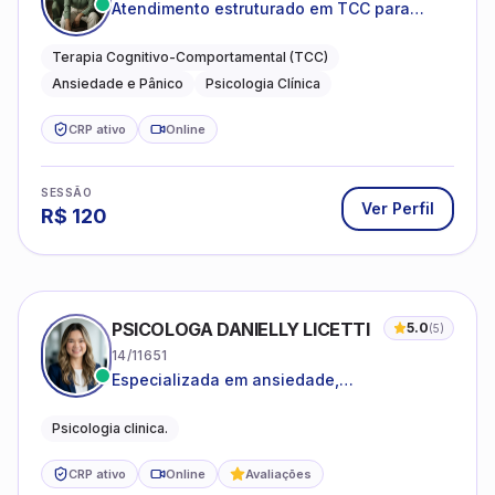
Atendimento estruturado em TCC para
ansiedade, pânico e autocobrança
excessiva
Terapia Cognitivo-Comportamental (TCC)
Ansiedade e Pânico
Psicologia Clínica
CRP ativo
Online
SESSÃO
Ver Perfil
R$
120
PSICOLOGA DANIELLY LICETTI
5.0
(
5
)
14/11651
Especializada em ansiedade,
autoconhecimento, depressão.
Psicologia clinica.
CRP ativo
Online
Avaliações