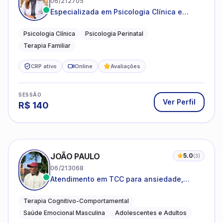
06/212705
Especializada em Psicologia Clínica e
Perinatal para adolescentes, adultos e
famílias
Psicologia Clínica
Psicologia Perinatal
Terapia Familiar
CRP ativo
Online
Avaliações
SESSÃO
Ver Perfil
R$
140
JOÃO PAULO
5.0
(
3
)
06/213068
Atendimento em TCC para ansiedade,
estresse e desenvolvimento de autonomia
emocional
Terapia Cognitivo-Comportamental
Saúde Emocional Masculina
Adolescentes e Adultos