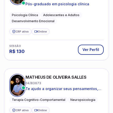
Pós-graduado em psicologia clínica
Psicologia Clínica
Adolescentes e Adultos
Desenvolvimento Emocional
CRP ativo
Online
SESSÃO
Ver Perfil
R$
130
MATHEUS DE OLIVEIRA SALLES
04/83673
Te ajudo a organizar seus pensamentos,
regular suas emoções e viver com mais
clareza e sentido, com uma terapia
Terapia Cognitivo-Comportamental
Neuropsicologia
estruturada e baseada em ciência.
CRP ativo
Online