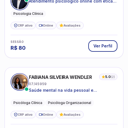
Atendimento psicológico online com ética,
sigilo e acolhimento.
Psicologia Clínica
CRP ativo
Online
Avaliações
SESSÃO
Ver Perfil
R$
80
FABIANA SILVEIRA WENDLER
5.0
(
2
)
07/45959
Saúde mental na vida pessoal e
profissional.
Psicóloga Clínica
Psicóloga Organizacional
CRP ativo
Online
Avaliações