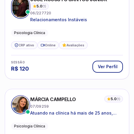
5.0
(
1
)
06/227720
Relacionamentos Instáveis
Psicologia Clínica
CRP ativo
Online
Avaliações
SESSÃO
Ver Perfil
R$
120
MÁRCIA CAMPELLO
5.0
(
1
)
07/09259
Atuando na clínica há mais de 25 anos,
amparada pela psicanálise e suas
estruturas, com experiência em
Psicologia Clínica
atendimento a jovens e adultos.