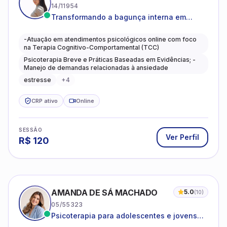
14/11954
Transformando a bagunça interna em
autoconhecimento, clareza, leveza e
caminhos mais gentis para se viver.
-Atuação em atendimentos psicológicos online com foco
na Terapia Cognitivo-Comportamental (TCC)
Psicoterapia Breve e Práticas Baseadas em Evidências; -
Manejo de demandas relacionadas à ansiedade
estresse
+
4
CRP ativo
Online
SESSÃO
Ver Perfil
R$
120
AMANDA DE SÁ MACHADO
5.0
(
10
)
05/55323
Psicoterapia para adolescentes e jovens
adultos com foco em ansiedade,