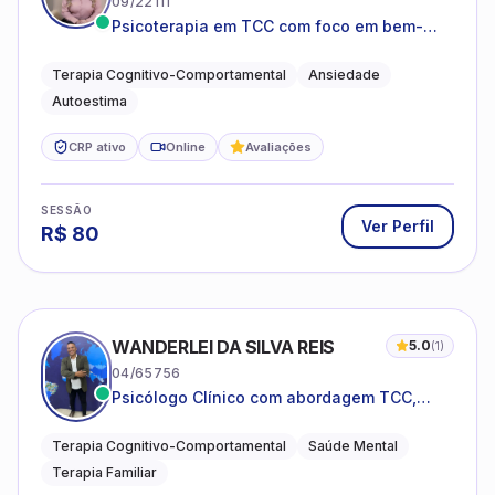
09/22111
Psicoterapia em TCC com foco em bem-
estar emocional e estratégias práticas para
o cotidiano
Terapia Cognitivo-Comportamental
Ansiedade
Autoestima
CRP ativo
Online
Avaliações
SESSÃO
Ver Perfil
R$
80
WANDERLEI DA SILVA REIS
5.0
(
1
)
04/65756
Psicólogo Clínico com abordagem TCC,
especializado em saúde mental e terapia
sistêmica
Terapia Cognitivo-Comportamental
Saúde Mental
Terapia Familiar