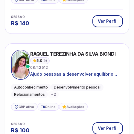
SESSÃO
Ver Perfil
R$
140
RAQUEL TEREZINHA DA SILVA BIONDI
5.0
(
9
)
08/42512
Ajudo pessoas a desenvolver equilíbrio
emocional e relações mais saudáveis
Autoconhecimento
Desenvolvimento pessoal
Relacionamentos
+
2
CRP ativo
Online
Avaliações
SESSÃO
Ver Perfil
R$
100