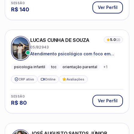
SESSÃO
Ver Perfil
R$
140
LUCAS CUNHA DE SOUZA
5.0
(
2
)
05/82943
Atendimento psicológico com foco em
Terapia Cognitivo-Comportamental (TCC),
promovendo equilíbrio emocional e
psicologia infantil
tcc
orientação parental
+
1
qualidade de vida.
CRP ativo
Online
Avaliações
SESSÃO
Ver Perfil
R$
80
JOSÉ AUGUSTO SANTOS JÚNIOR