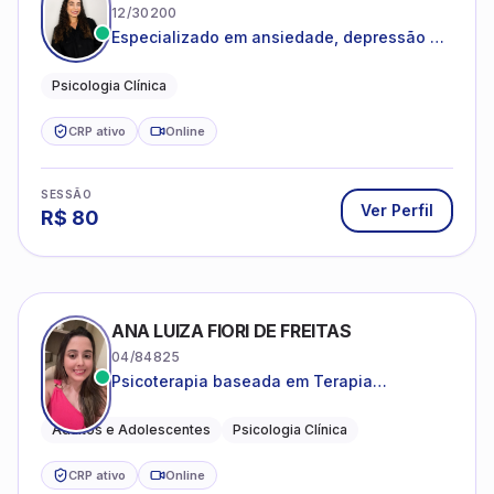
12/30200
Especializado em ansiedade, depressão e
desenvolvimento emocional
Psicologia Clínica
CRP ativo
Online
SESSÃO
Ver Perfil
R$
80
ANA LUIZA FIORI DE FREITAS
04/84825
Psicoterapia baseada em Terapia
Cognitivo-Comportamental
Adultos e Adolescentes
Psicologia Clínica
CRP ativo
Online