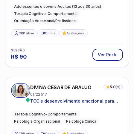
autoestima, relações e orientação
Adolescentes e Jovens Adultos (13 aos 30 anos)
profissional
Terapia Cognitivo-Comportamental
Orientação Vocacional/Profissional
CRP ativo
Online
Avaliações
SESSÃO
Ver Perfil
R$
90
DIVINA CESAR DE ARAUJO
5.0
(
9
)
01/22517
TCC e desenvolvimento emocional para
adultos e idosos
Terapia Cognitivo-Comportamental
Psicologia Organizacional
Psicóloga Clínica
CRP ativo
Online
Avaliações