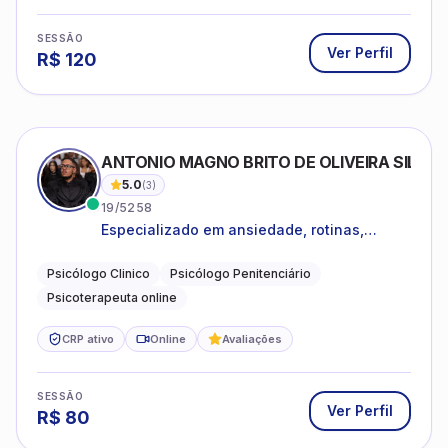
SESSÃO
Ver Perfil
R$
120
ANTONIO MAGNO BRITO DE OLIVEIRA SILVA
5.0
(
3
)
19/5258
Especializado em ansiedade, rotinas,
dificuldades emocionais, conflitos
familiares e questões comportamentais.
Psicólogo Clinico
Psicólogo Penitenciário
Psicoterapeuta online
CRP ativo
Online
Avaliações
SESSÃO
Ver Perfil
R$
80