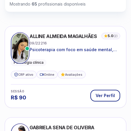
Mostrando
65
profissionais disponíveis
ALLINE ALMEIDA MAGALHÃES
5.0
(
2
)
09/22216
Psicoterapia com foco em saúde mental,
relações interpessoais e autoestima para
adolescentes e adultos.
Psicologia clínica
CRP ativo
Online
Avaliações
SESSÃO
Ver Perfil
R$
90
GABRIELA SENA DE OLIVEIRA