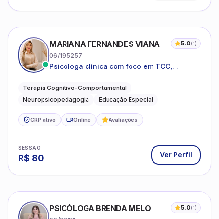
MARIANA FERNANDES VIANA
5.0
(
1
)
06/195257
Psicóloga clínica com foco em TCC,
neuropsicopedagogia e acompanhamento
do neurodesenvolvimento.
Terapia Cognitivo-Comportamental
Neuropsicopedagogia
Educação Especial
CRP ativo
Online
Avaliações
SESSÃO
Ver Perfil
R$
80
PSICÓLOGA BRENDA MELO
5.0
(
1
)