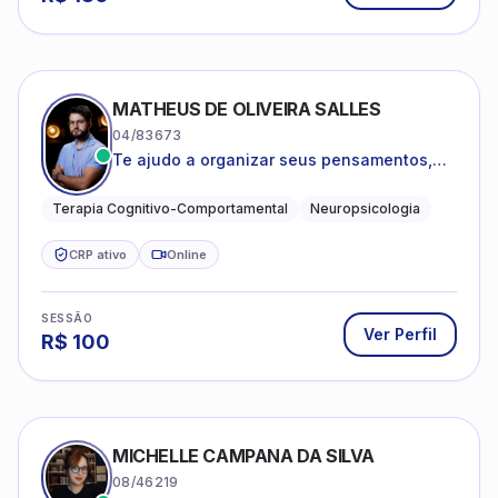
MATHEUS DE OLIVEIRA SALLES
04/83673
Te ajudo a organizar seus pensamentos,
regular suas emoções e viver com mais
clareza e sentido, com uma terapia
Terapia Cognitivo-Comportamental
Neuropsicologia
estruturada e baseada em ciência.
CRP ativo
Online
SESSÃO
Ver Perfil
R$
100
MICHELLE CAMPANA DA SILVA
08/46219