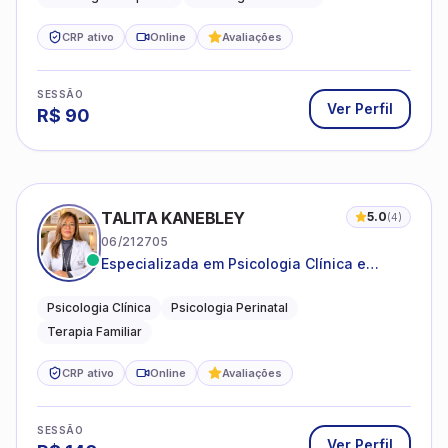
CRP ativo
Online
Avaliações
SESSÃO
Ver Perfil
R$
90
TALITA KANEBLEY
5.0
(
4
)
06/212705
Especializada em Psicologia Clínica e
Perinatal para adolescentes, adultos e
famílias
Psicologia Clínica
Psicologia Perinatal
Terapia Familiar
CRP ativo
Online
Avaliações
SESSÃO
Ver Perfil