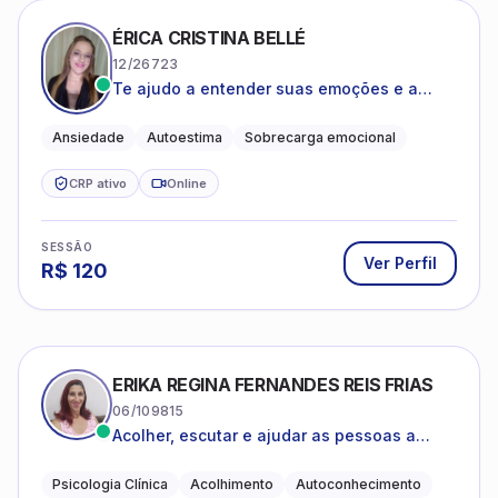
ÉRICA CRISTINA BELLÉ
12/26723
Te ajudo a entender suas emoções e a
encontrar formas mais leves de lidar com o
que você está vivendo
Ansiedade
Autoestima
Sobrecarga emocional
CRP ativo
Online
SESSÃO
Ver Perfil
R$
120
ERIKA REGINA FERNANDES REIS FRIAS
06/109815
Acolher, escutar e ajudar as pessoas a
darem um novo sentido na vida
Psicologia Clínica
Acolhimento
Autoconhecimento