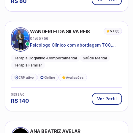
R$
80
WANDERLEI DA SILVA REIS
5.0
(
1
)
04/65756
Psicólogo Clínico com abordagem TCC,
especializado em saúde mental e terapia
sistêmica
Terapia Cognitivo-Comportamental
Saúde Mental
Terapia Familiar
CRP ativo
Online
Avaliações
SESSÃO
Ver Perfil
R$
140
ANA BEATRIZ AVELAR