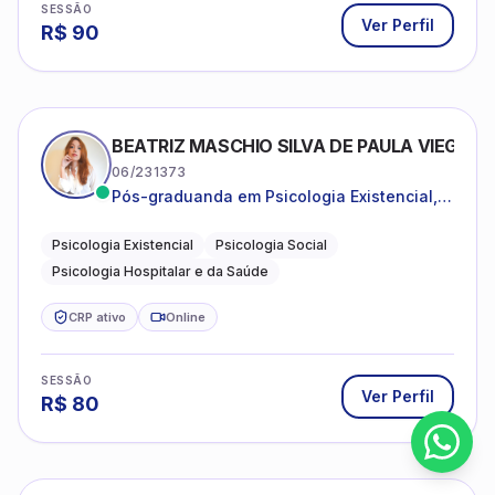
SESSÃO
Ver Perfil
R$
90
BEATRIZ MASCHIO SILVA DE PAULA VIEGAS
06/231373
Pós-graduanda em Psicologia Existencial,
Psicologia Social e Psicologia Hospitalar e
da Saúde.
Psicologia Existencial
Psicologia Social
Psicologia Hospitalar e da Saúde
CRP ativo
Online
SESSÃO
Ver Perfil
R$
80