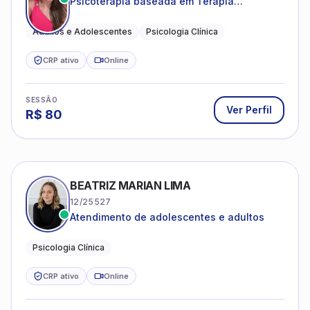
Psicoterapia baseada em Terapia
Cognitivo-Comportamental
Adultos e Adolescentes
Psicologia Clínica
CRP ativo
Online
SESSÃO
Ver Perfil
R$
80
BEATRIZ MARIAN LIMA
12/25527
Atendimento de adolescentes e adultos
Psicologia Clínica
CRP ativo
Online