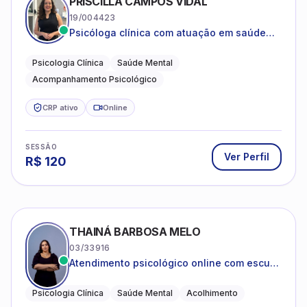
PRISCILLA CAMPOS VIDAL
19/004423
Psicóloga clínica com atuação em saúde
mental e acompanhamento psicológico.
Psicologia Clínica
Saúde Mental
Acompanhamento Psicológico
CRP ativo
Online
SESSÃO
Ver Perfil
R$
120
THAINÁ BARBOSA MELO
03/33916
Atendimento psicológico online com escuta
acolhedora e foco no seu bem-estar
emocional
Psicologia Clínica
Saúde Mental
Acolhimento