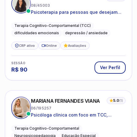
08/45003
Psicoterapia para pessoas que desejam
compreender as emoções e lidar com as
dificuldades do dia a dia
Terapia Cognitivo-Comportamental (TCC)
dificuldades emocionais
depressão / ansiedade
CRP ativo
Online
Avaliações
SESSÃO
Ver Perfil
R$
90
MARIANA FERNANDES VIANA
5.0
(
1
)
06/195257
Psicóloga clínica com foco em TCC,
neuropsicopedagogia e acompanhamento
do neurodesenvolvimento.
Terapia Cognitivo-Comportamental
Neuropsicopedagogia
Educação Especial