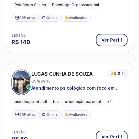
Psicóloga Clínica
Psicóloga Organizacional
CRP ativo
Online
Avaliações
SESSÃO
Ver Perfil
R$
140
LUCAS CUNHA DE SOUZA
5.0
(
2
)
05/82943
Atendimento psicológico com foco em
Terapia Cognitivo-Comportamental (TCC),
promovendo equilíbrio emocional e
psicologia infantil
tcc
orientação parental
+
1
qualidade de vida.
CRP ativo
Online
Avaliações
SESSÃO
Ver Perfil
R$
80