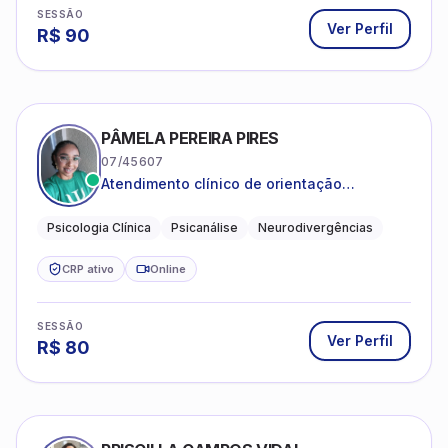
SESSÃO
Ver Perfil
R$
90
PÂMELA PEREIRA PIRES
07/45607
Atendimento clínico de orientação
psicanalítica para adolescentes, adultos e
crianças neurotípicas
Psicologia Clínica
Psicanálise
Neurodivergências
CRP ativo
Online
SESSÃO
Ver Perfil
R$
80