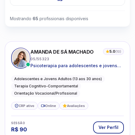
Mostrando
65
profissionais disponíveis
AMANDA DE SÁ MACHADO
5.0
(
10
)
05/55323
Psicoterapia para adolescentes e jovens
adultos com foco em ansiedade,
autoestima, relações e orientação
Adolescentes e Jovens Adultos (13 aos 30 anos)
profissional
Terapia Cognitivo-Comportamental
Orientação Vocacional/Profissional
CRP ativo
Online
Avaliações
SESSÃO
Ver Perfil
R$
90