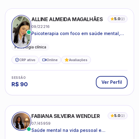
ALLINE ALMEIDA MAGALHÃES
5.0
(
2
)
09/22216
Psicoterapia com foco em saúde mental,
relações interpessoais e autoestima para
adolescentes e adultos.
Psicologia clínica
CRP ativo
Online
Avaliações
SESSÃO
Ver Perfil
R$
90
FABIANA SILVEIRA WENDLER
5.0
(
2
)
07/45959
Saúde mental na vida pessoal e
profissional.