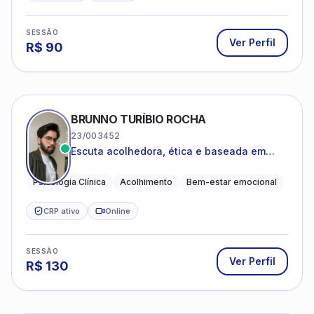
SESSÃO
Ver Perfil
R$
90
BRUNNO TURÍBIO ROCHA
23/003452
Escuta acolhedora, ética e baseada em
evidências
Psicologia Clínica
Acolhimento
Bem-estar emocional
CRP ativo
Online
SESSÃO
Ver Perfil
R$
130