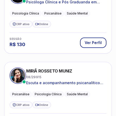
Psicóloga Clínica e Pós Graduanda em
Psicanálise Clínica e Teoria pela FAAP.
Psicologia Clínica
Psicanálise
Saúde Mental
CRP ativo
Online
SESSÃO
Ver Perfil
R$
130
MIRIÃ ROSSETO MUNIZ
08/29915
Escuta e acompanhamento psicanalítico
para adultos e adolescentes.
Psicanálise
Psicologia Clínica
Saúde Mental
CRP ativo
Online