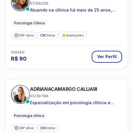
07/09259
Atuando na clínica há mais de 25 anos,
amparada pela psicanálise e suas
estruturas, com experiência em
Psicologia Clínica
atendimento a jovens e adultos.
CRP ativo
Online
Avaliações
SESSÃO
Ver Perfil
R$
90
ADRIANACAMARGO CALLIARI
05/39786
Espacialização em psicologia clínica e
coach
Psicologia clínica
CRP ativo
Online