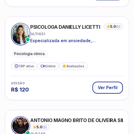
PSICOLOGA DANIELLY LICETTI
5.0
(
5
)
14/11651
Especializada em ansiedade,
autoconhecimento, depressão.
Psicologia clinica.
CRP ativo
Online
Avaliações
SESSÃO
Ver Perfil
R$
120
ANTONIO MAGNO BRITO DE OLIVEIRA SILVA
5.0
(
3
)
19/5258