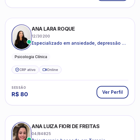
ANA LARA ROQUE
12/30200
Especializado em ansiedade, depressão e
desenvolvimento emocional
Psicologia Clínica
CRP ativo
Online
SESSÃO
Ver Perfil
R$
80
ANA LUIZA FIORI DE FREITAS
04/84825