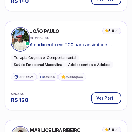
R$
140
JOÃO PAULO
5.0
(
3
)
06/213068
Atendimento em TCC para ansiedade,
estresse e desenvolvimento de autonomia
emocional
Terapia Cognitivo-Comportamental
Saúde Emocional Masculina
Adolescentes e Adultos
CRP ativo
Online
Avaliações
SESSÃO
Ver Perfil
R$
120
MARILICE LIRA RIBEIRO
5.0
(
3
)