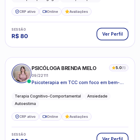
CRP ativo
Online
Avaliações
SESSÃO
Ver Perfil
R$
80
PSICÓLOGA BRENDA MELO
5.0
(
1
)
09/22111
Psicoterapia em TCC com foco em bem-
estar emocional e estratégias práticas para
o cotidiano
Terapia Cognitivo-Comportamental
Ansiedade
Autoestima
CRP ativo
Online
Avaliações
SESSÃO
Ver Perfil