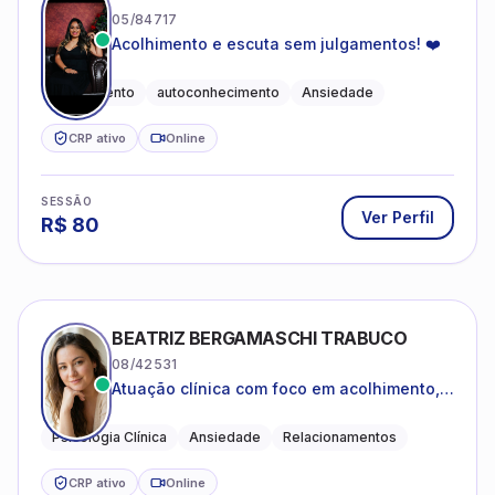
05/84717
Acolhimento e escuta sem julgamentos! ❤️
Acolhimento
autoconhecimento
Ansiedade
CRP ativo
Online
SESSÃO
Ver Perfil
R$
80
BEATRIZ BERGAMASCHI TRABUCO
08/42531
Atuação clínica com foco em acolhimento,
autoestima, ansiedade e transições de vida
Psicologia Clínica
Ansiedade
Relacionamentos
CRP ativo
Online