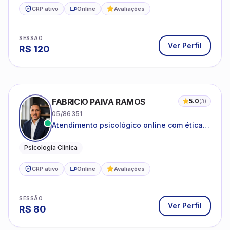
CRP ativo
Online
Avaliações
SESSÃO
Ver Perfil
R$
120
FABRICIO PAIVA RAMOS
5.0
(
3
)
05/86351
Atendimento psicológico online com ética,
sigilo e acolhimento.
Psicologia Clínica
CRP ativo
Online
Avaliações
SESSÃO
Ver Perfil
R$
80