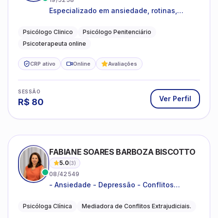
Especializado em ansiedade, rotinas,
dificuldades emocionais, conflitos
familiares e questões comportamentais.
Psicólogo Clinico
Psicólogo Penitenciário
Psicoterapeuta online
CRP ativo
Online
Avaliações
SESSÃO
Ver Perfil
R$
80
FABIANE SOARES BARBOZA BISCOTTO
5.0
(
3
)
08/42549
- Ansiedade - Depressão - Conflitos
conjugais - Conflitos familiares e
relacionamentos - Autoestima -
Psicóloga Clínica
Mediadora de Conflitos Extrajudiciais.
Desenvolvimento emocional