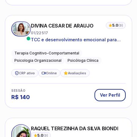
DIVINA CESAR DE ARAUJO
5.0
(
9
)
01/22517
TCC e desenvolvimento emocional para
adultos e idosos
Terapia Cognitivo-Comportamental
Psicologia Organizacional
Psicóloga Clínica
CRP ativo
Online
Avaliações
SESSÃO
Ver Perfil
R$
140
RAQUEL TEREZINHA DA SILVA BIONDI
5.0
(
9
)