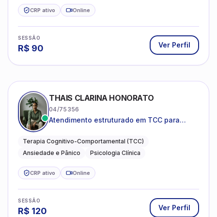
CRP ativo
Online
SESSÃO
Ver Perfil
R$
90
THAIS CLARINA HONORATO
04/75356
Atendimento estruturado em TCC para
ansiedade, pânico e autocobrança
excessiva
Terapia Cognitivo-Comportamental (TCC)
Ansiedade e Pânico
Psicologia Clínica
CRP ativo
Online
SESSÃO
Ver Perfil
R$
120