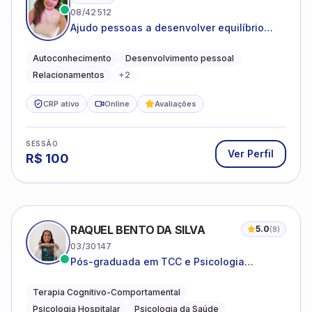
08/42512
Ajudo pessoas a desenvolver equilíbrio
emocional e relações mais saudáveis
Autoconhecimento
Desenvolvimento pessoal
Relacionamentos
+
2
CRP ativo
Online
Avaliações
SESSÃO
Ver Perfil
R$
100
RAQUEL BENTO DA SILVA
5.0
(
8
)
03/30147
Pós-graduada em TCC e Psicologia
Hospitalar e da Saúde
Terapia Cognitivo-Comportamental
Psicologia Hospitalar
Psicologia da Saúde