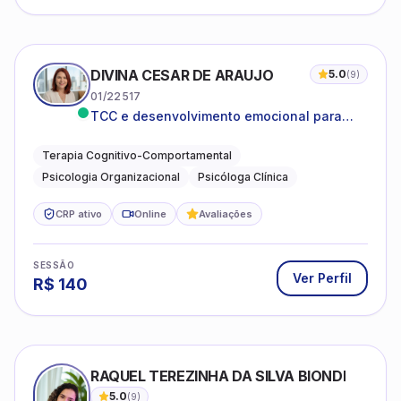
DIVINA CESAR DE ARAUJO
5.0
(
9
)
01/22517
TCC e desenvolvimento emocional para
adultos e idosos
Terapia Cognitivo-Comportamental
Psicologia Organizacional
Psicóloga Clínica
CRP ativo
Online
Avaliações
SESSÃO
Ver Perfil
R$
140
RAQUEL TEREZINHA DA SILVA BIONDI
5.0
(
9
)