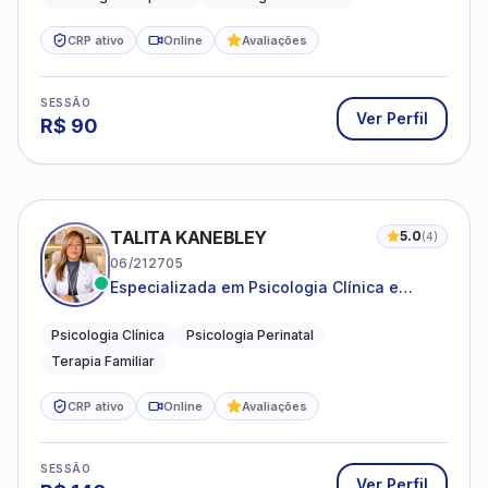
CRP ativo
Online
Avaliações
SESSÃO
Ver Perfil
R$
90
TALITA KANEBLEY
5.0
(
4
)
06/212705
Especializada em Psicologia Clínica e
Perinatal para adolescentes, adultos e
famílias
Psicologia Clínica
Psicologia Perinatal
Terapia Familiar
CRP ativo
Online
Avaliações
SESSÃO
Ver Perfil