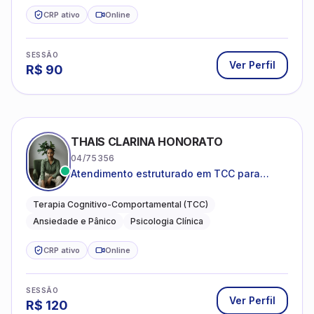
CRP ativo
Online
SESSÃO
Ver Perfil
R$
90
THAIS CLARINA HONORATO
04/75356
Atendimento estruturado em TCC para
ansiedade, pânico e autocobrança
excessiva
Terapia Cognitivo-Comportamental (TCC)
Ansiedade e Pânico
Psicologia Clínica
CRP ativo
Online
SESSÃO
Ver Perfil
R$
120