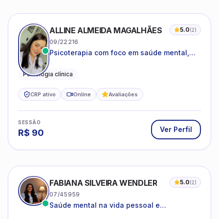
ALLINE ALMEIDA MAGALHÃES
5.0
(
2
)
09/22216
Psicoterapia com foco em saúde mental,
relações interpessoais e autoestima para
adolescentes e adultos.
Psicologia clínica
CRP ativo
Online
Avaliações
SESSÃO
Ver Perfil
R$
90
FABIANA SILVEIRA WENDLER
5.0
(
2
)
07/45959
Saúde mental na vida pessoal e
profissional.