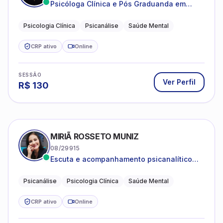
Psicóloga Clínica e Pós Graduanda em
Psicanálise Clínica e Teoria pela FAAP.
Psicologia Clínica
Psicanálise
Saúde Mental
CRP ativo
Online
SESSÃO
Ver Perfil
R$
130
MIRIÃ ROSSETO MUNIZ
08/29915
Escuta e acompanhamento psicanalítico
para adultos e adolescentes.
Psicanálise
Psicologia Clínica
Saúde Mental
CRP ativo
Online