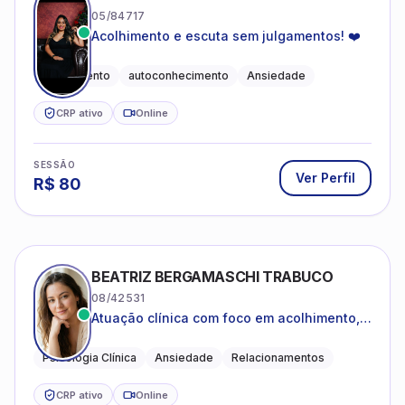
05/84717
Acolhimento e escuta sem julgamentos! ❤️
Acolhimento
autoconhecimento
Ansiedade
CRP ativo
Online
SESSÃO
Ver Perfil
R$
80
BEATRIZ BERGAMASCHI TRABUCO
08/42531
Atuação clínica com foco em acolhimento,
autoestima, ansiedade e transições de vida
Psicologia Clínica
Ansiedade
Relacionamentos
CRP ativo
Online