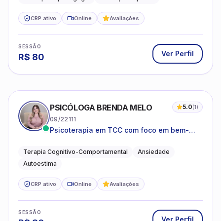
CRP ativo
Online
Avaliações
SESSÃO
Ver Perfil
R$
80
PSICÓLOGA BRENDA MELO
5.0
(
1
)
09/22111
Psicoterapia em TCC com foco em bem-
estar emocional e estratégias práticas para
o cotidiano
Terapia Cognitivo-Comportamental
Ansiedade
Autoestima
CRP ativo
Online
Avaliações
SESSÃO
Ver Perfil