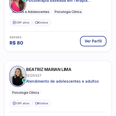
Psicoterapia baseada em Terapia
Cognitivo-Comportamental
Adultos e Adolescentes
Psicologia Clínica
CRP ativo
Online
SESSÃO
Ver Perfil
R$
80
BEATRIZ MARIAN LIMA
12/25527
Atendimento de adolescentes e adultos
Psicologia Clínica
CRP ativo
Online