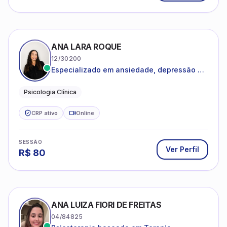
ANA LARA ROQUE
12/30200
Especializado em ansiedade, depressão e
desenvolvimento emocional
Psicologia Clínica
CRP ativo
Online
SESSÃO
Ver Perfil
R$
80
ANA LUIZA FIORI DE FREITAS
04/84825