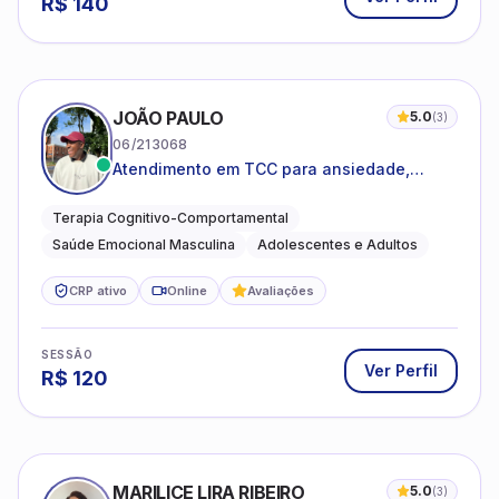
R$
140
JOÃO PAULO
5.0
(
3
)
06/213068
Atendimento em TCC para ansiedade,
estresse e desenvolvimento de autonomia
emocional
Terapia Cognitivo-Comportamental
Saúde Emocional Masculina
Adolescentes e Adultos
CRP ativo
Online
Avaliações
SESSÃO
Ver Perfil
R$
120
MARILICE LIRA RIBEIRO
5.0
(
3
)