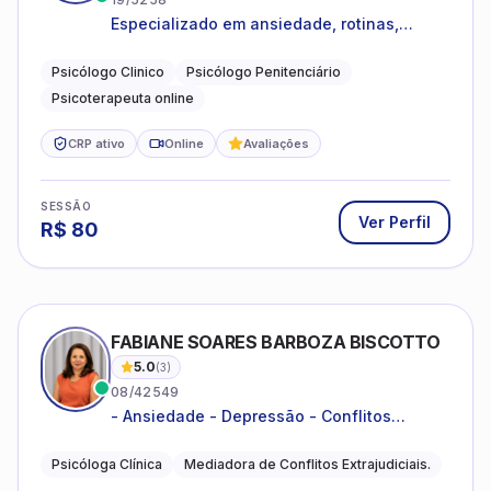
Especializado em ansiedade, rotinas,
dificuldades emocionais, conflitos
familiares e questões comportamentais.
Psicólogo Clinico
Psicólogo Penitenciário
Psicoterapeuta online
CRP ativo
Online
Avaliações
SESSÃO
Ver Perfil
R$
80
FABIANE SOARES BARBOZA BISCOTTO
5.0
(
3
)
08/42549
- Ansiedade - Depressão - Conflitos
conjugais - Conflitos familiares e
relacionamentos - Autoestima -
Psicóloga Clínica
Mediadora de Conflitos Extrajudiciais.
Desenvolvimento emocional