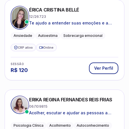
ÉRICA CRISTINA BELLÉ
12/26723
Te ajudo a entender suas emoções e a
encontrar formas mais leves de lidar com o
que você está vivendo
Ansiedade
Autoestima
Sobrecarga emocional
CRP ativo
Online
SESSÃO
Ver Perfil
R$
120
ERIKA REGINA FERNANDES REIS FRIAS
06/109815
Acolher, escutar e ajudar as pessoas a
darem um novo sentido na vida
Psicologia Clínica
Acolhimento
Autoconhecimento