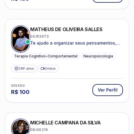
MATHEUS DE OLIVEIRA SALLES
04/83673
Te ajudo a organizar seus pensamentos,
regular suas emoções e viver com mais
clareza e sentido, com uma terapia
Terapia Cognitivo-Comportamental
Neuropsicologia
estruturada e baseada em ciência.
CRP ativo
Online
SESSÃO
Ver Perfil
R$
100
MICHELLE CAMPANA DA SILVA
08/46219