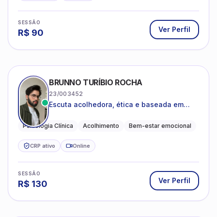
SESSÃO
Ver Perfil
R$
90
BRUNNO TURÍBIO ROCHA
23/003452
Escuta acolhedora, ética e baseada em
evidências
Psicologia Clínica
Acolhimento
Bem-estar emocional
CRP ativo
Online
SESSÃO
Ver Perfil
R$
130