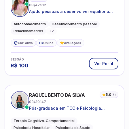
08/42512
Ajudo pessoas a desenvolver equilíbrio
emocional e relações mais saudáveis
Autoconhecimento
Desenvolvimento pessoal
Relacionamentos
+
2
CRP ativo
Online
Avaliações
SESSÃO
Ver Perfil
R$
100
RAQUEL BENTO DA SILVA
5.0
(
8
)
03/30147
Pós-graduada em TCC e Psicologia
Hospitalar e da Saúde
Terapia Cognitivo-Comportamental
Psicologia Hospitalar
Psicologia da Saúde