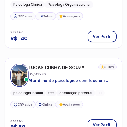
Psicóloga Clínica
Psicóloga Organizacional
CRP ativo
Online
Avaliações
SESSÃO
Ver Perfil
R$
140
LUCAS CUNHA DE SOUZA
5.0
(
2
)
05/82943
Atendimento psicológico com foco em
Terapia Cognitivo-Comportamental (TCC),
promovendo equilíbrio emocional e
psicologia infantil
tcc
orientação parental
+
1
qualidade de vida.
CRP ativo
Online
Avaliações
SESSÃO
Ver Perfil
R$
80