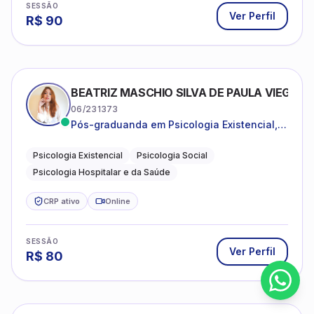
SESSÃO
Ver Perfil
R$
90
BEATRIZ MASCHIO SILVA DE PAULA VIEGAS
06/231373
Pós-graduanda em Psicologia Existencial,
Psicologia Social e Psicologia Hospitalar e
da Saúde.
Psicologia Existencial
Psicologia Social
Psicologia Hospitalar e da Saúde
CRP ativo
Online
SESSÃO
Ver Perfil
R$
80