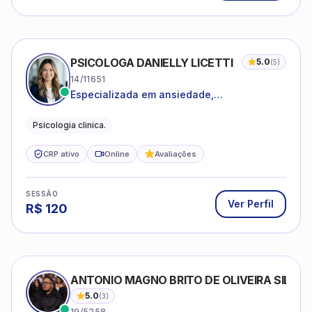
PSICOLOGA DANIELLY LICETTI
5.0
(
5
)
14/11651
Especializada em ansiedade,
autoconhecimento, depressão.
Psicologia clinica.
CRP ativo
Online
Avaliações
SESSÃO
Ver Perfil
R$
120
ANTONIO MAGNO BRITO DE OLIVEIRA SILVA
5.0
(
3
)
19/5258