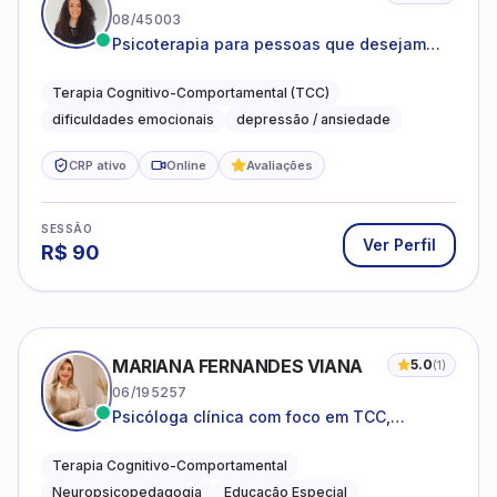
08/45003
Psicoterapia para pessoas que desejam
compreender as emoções e lidar com as
dificuldades do dia a dia
Terapia Cognitivo-Comportamental (TCC)
dificuldades emocionais
depressão / ansiedade
CRP ativo
Online
Avaliações
SESSÃO
Ver Perfil
R$
90
MARIANA FERNANDES VIANA
5.0
(
1
)
06/195257
Psicóloga clínica com foco em TCC,
neuropsicopedagogia e acompanhamento
do neurodesenvolvimento.
Terapia Cognitivo-Comportamental
Neuropsicopedagogia
Educação Especial