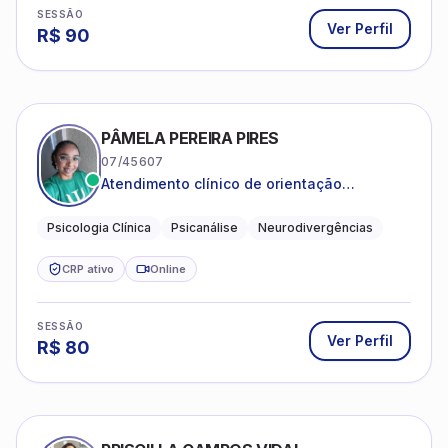
SESSÃO
Ver Perfil
R$
90
PÂMELA PEREIRA PIRES
07/45607
Atendimento clínico de orientação
psicanalítica para adolescentes, adultos e
crianças neurotípicas
Psicologia Clínica
Psicanálise
Neurodivergências
CRP ativo
Online
SESSÃO
Ver Perfil
R$
80