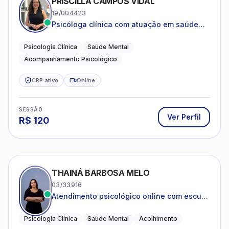
PRISCILLA CAMPOS VIDAL
19/004423
Psicóloga clínica com atuação em saúde
mental e acompanhamento psicológico.
Psicologia Clínica
Saúde Mental
Acompanhamento Psicológico
CRP ativo
Online
SESSÃO
Ver Perfil
R$
120
THAINÁ BARBOSA MELO
03/33916
Atendimento psicológico online com escuta
acolhedora e foco no seu bem-estar
emocional
Psicologia Clínica
Saúde Mental
Acolhimento