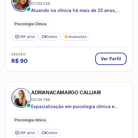
07/09259
Atuando na clínica há mais de 25 anos,
amparada pela psicanálise e suas
estruturas, com experiência em
Psicologia Clínica
atendimento a jovens e adultos.
CRP ativo
Online
Avaliações
SESSÃO
Ver Perfil
R$
90
ADRIANACAMARGO CALLIARI
05/39786
Espacialização em psicologia clínica e
coach
Psicologia clínica
CRP ativo
Online