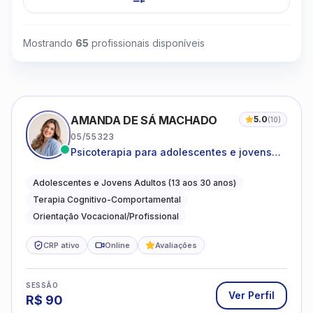
Mostrando
65
profissionais disponíveis
AMANDA DE SÁ MACHADO
5.0
(
10
)
05/55323
Psicoterapia para adolescentes e jovens
adultos com foco em ansiedade,
autoestima, relações e orientação
Adolescentes e Jovens Adultos (13 aos 30 anos)
profissional
Terapia Cognitivo-Comportamental
Orientação Vocacional/Profissional
CRP ativo
Online
Avaliações
SESSÃO
Ver Perfil
R$
90