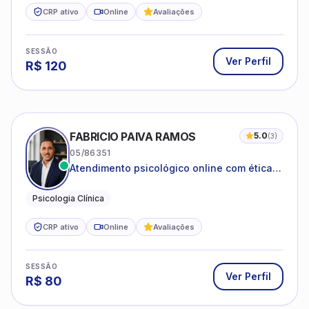
CRP ativo
Online
Avaliações
SESSÃO
Ver Perfil
R$
120
FABRICIO PAIVA RAMOS
5.0
(
3
)
05/86351
Atendimento psicológico online com ética,
sigilo e acolhimento.
Psicologia Clínica
CRP ativo
Online
Avaliações
SESSÃO
Ver Perfil
R$
80