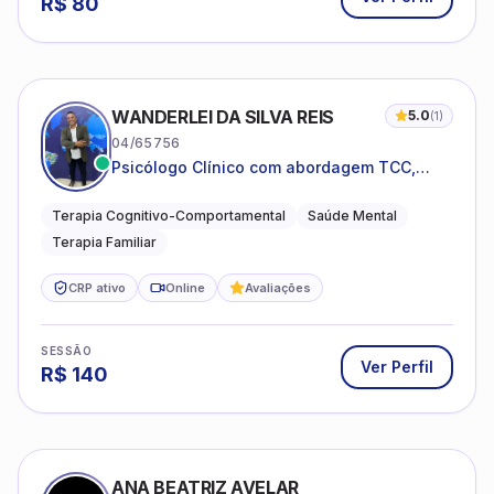
R$
80
WANDERLEI DA SILVA REIS
5.0
(
1
)
04/65756
Psicólogo Clínico com abordagem TCC,
especializado em saúde mental e terapia
sistêmica
Terapia Cognitivo-Comportamental
Saúde Mental
Terapia Familiar
CRP ativo
Online
Avaliações
SESSÃO
Ver Perfil
R$
140
ANA BEATRIZ AVELAR