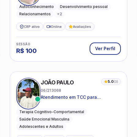
saudáveis
Autoconhecimento
Desenvolvimento pessoal
Relacionamentos
+
2
CRP ativo
Online
Avaliações
SESSÃO
Ver Perfil
R$
100
JOÃO PAULO
5.0
(
3
)
06/213068
Atendimento em TCC para
ansiedade, estresse e
desenvolvimento de autonomia
Terapia Cognitivo-Comportamental
emocional
Saúde Emocional Masculina
Adolescentes e Adultos