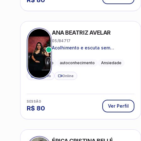
R$
80
ANA BEATRIZ AVELAR
05/84717
Acolhimento e escuta sem
julgamentos! ❤️
Acolhimento
autoconhecimento
Ansiedade
CRP ativo
Online
SESSÃO
Ver Perfil
R$
80
ÉRICA CRISTINA BELLÉ