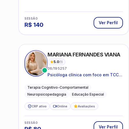
SESSÃO
Ver Perfil
R$
140
MARIANA FERNANDES VIANA
5.0
(
1
)
06/195257
Psicóloga clínica com foco em TCC,
neuropsicopedagogia e
acompanhamento do
Terapia Cognitivo-Comportamental
neurodesenvolvimento.
Neuropsicopedagogia
Educação Especial
CRP ativo
Online
Avaliações
SESSÃO
Ver Perfil