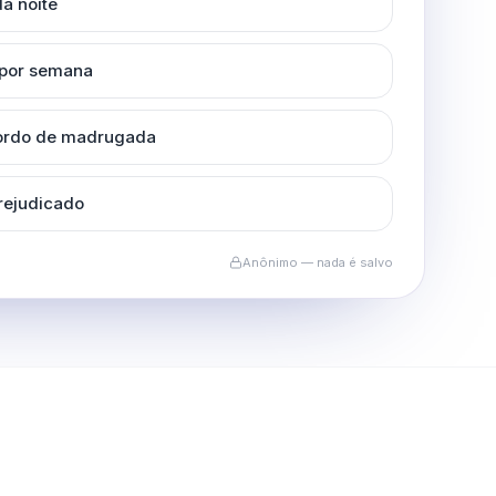
a noite
 por semana
cordo de madrugada
rejudicado
Anônimo — nada é salvo