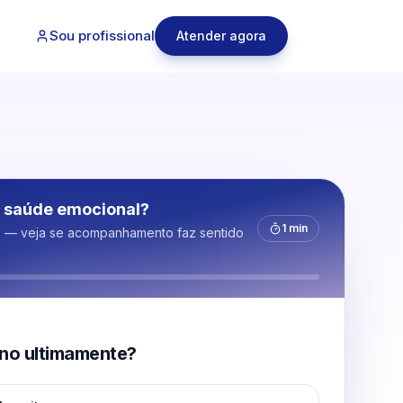
Sou profissional
Atender agora
 saúde emocional?
1 min
s — veja se acompanhamento faz sentido
no ultimamente?