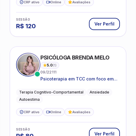
CRP ativo
Online
Avaliações
SESSÃO
Ver Perfil
R$
120
PSICÓLOGA BRENDA MELO
5.0
(
1
)
09/22111
Psicoterapia em TCC com foco em
bem-estar emocional e estratégias
práticas para o cotidiano
Terapia Cognitivo-Comportamental
Ansiedade
Autoestima
CRP ativo
Online
Avaliações
SESSÃO
Ver Perfil