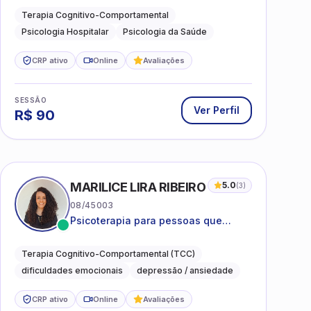
Terapia Cognitivo-Comportamental
Psicologia Hospitalar
Psicologia da Saúde
CRP ativo
Online
Avaliações
SESSÃO
Ver Perfil
R$
90
MARILICE LIRA RIBEIRO
5.0
(
3
)
08/45003
Psicoterapia para pessoas que
desejam compreender as emoções e
lidar com as dificuldades do dia a
Terapia Cognitivo-Comportamental (TCC)
dia
dificuldades emocionais
depressão / ansiedade
CRP ativo
Online
Avaliações