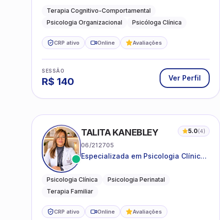
Terapia Cognitivo-Comportamental
Psicologia Organizacional
Psicóloga Clínica
CRP ativo
Online
Avaliações
SESSÃO
Ver Perfil
R$
140
TALITA KANEBLEY
5.0
(
4
)
06/212705
Especializada em Psicologia Clínica
e Perinatal para adolescentes,
adultos e famílias
Psicologia Clínica
Psicologia Perinatal
Terapia Familiar
CRP ativo
Online
Avaliações