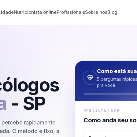
cidade
Nutricionista online
Profissionais
Sobre nós
Blog
Como está sua
cólogos
5 perguntas rápida
pra você
a
-
SP
PERGUNTA
1
DE
5
Como anda seu so
P percebe rapidamente
nada. O método é fixo, a