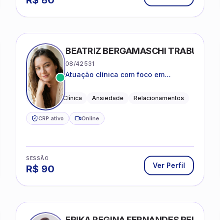
R$
80
BEATRIZ BERGAMASCHI TRABUCO
08/42531
Atuação clínica com foco em
acolhimento, autoestima, ansiedade
e transições de vida
Psicologia Clínica
Ansiedade
Relacionamentos
CRP ativo
Online
SESSÃO
Ver Perfil
R$
90
ERIKA REGINA FERNANDES REIS FRI