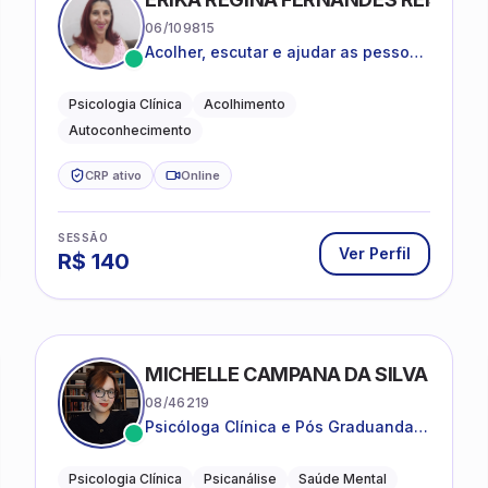
06/109815
Acolher, escutar e ajudar as pessoas
a darem um novo sentido na vida
Psicologia Clínica
Acolhimento
Autoconhecimento
CRP ativo
Online
SESSÃO
Ver Perfil
R$
140
MICHELLE CAMPANA DA SILVA
08/46219
Psicóloga Clínica e Pós Graduanda
em Psicanálise Clínica e Teoria pela
FAAP.
Psicologia Clínica
Psicanálise
Saúde Mental