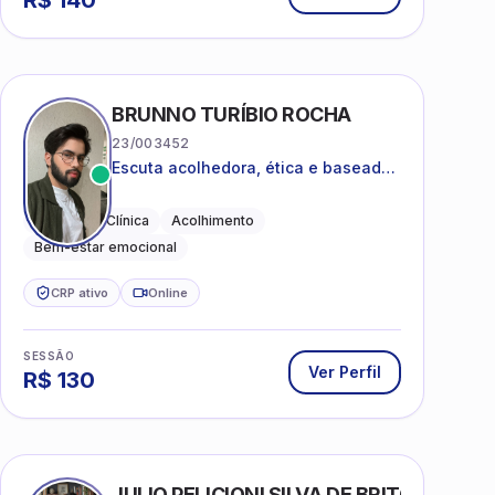
R$
140
BRUNNO TURÍBIO ROCHA
23/003452
Escuta acolhedora, ética e baseada
em evidências
Psicologia Clínica
Acolhimento
Bem-estar emocional
CRP ativo
Online
SESSÃO
Ver Perfil
R$
130
AS
JULIO PELICIONI SILVA DE BRITO