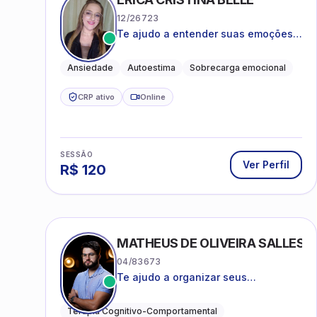
12/26723
Te ajudo a entender suas emoções e
a encontrar formas mais leves de
lidar com o que você está vivendo
Ansiedade
Autoestima
Sobrecarga emocional
CRP ativo
Online
SESSÃO
Ver Perfil
R$
120
MATHEUS DE OLIVEIRA SALLES
04/83673
Te ajudo a organizar seus
pensamentos, regular suas emoções
e viver com mais clareza e sentido,
Terapia Cognitivo-Comportamental