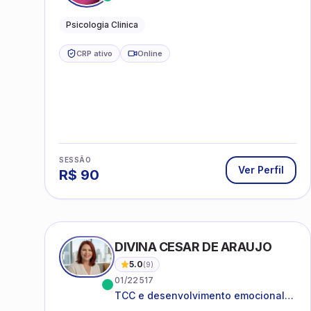
adolescentes a partir de 12 anos
Psicologia Clinica
CRP ativo
Online
SESSÃO
Ver Perfil
R$
90
DIVINA CESAR DE ARAUJO
5.0
(
9
)
01/22517
TCC e desenvolvimento emocional
para adultos e idosos