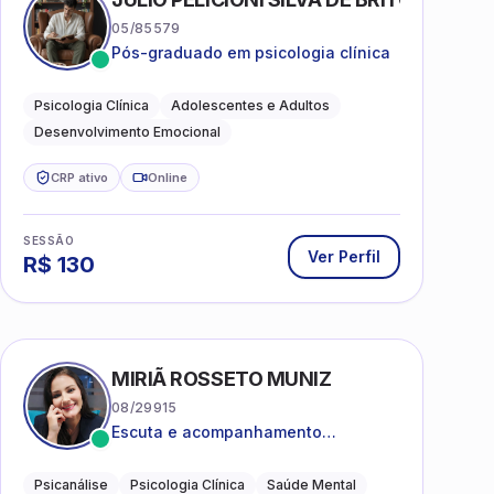
05/85579
Pós-graduado em psicologia clínica
Psicologia Clínica
Adolescentes e Adultos
Desenvolvimento Emocional
CRP ativo
Online
SESSÃO
Ver Perfil
R$
130
MIRIÃ ROSSETO MUNIZ
08/29915
Escuta e acompanhamento
psicanalítico para adultos e
adolescentes.
Psicanálise
Psicologia Clínica
Saúde Mental