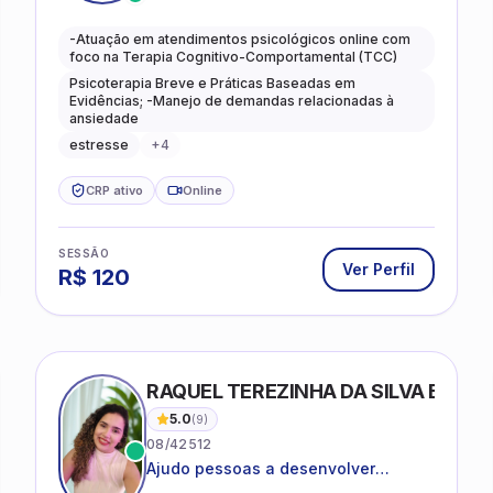
em autoconhecimento, clareza,
leveza e caminhos mais gentis para
-Atuação em atendimentos psicológicos online com
se viver.
foco na Terapia Cognitivo-Comportamental (TCC)
Psicoterapia Breve e Práticas Baseadas em
Evidências; -Manejo de demandas relacionadas à
ansiedade
estresse
+
4
CRP ativo
Online
SESSÃO
Ver Perfil
R$
120
RAQUEL TEREZINHA DA SILVA BIOND
5.0
(
9
)
08/42512
Ajudo pessoas a desenvolver
equilíbrio emocional e relações mais