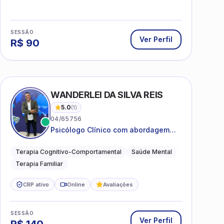
SESSÃO
Ver Perfil
R$
90
WANDERLEI DA SILVA REIS
5.0
(
1
)
04/65756
Psicólogo Clínico com abordagem
TCC, especializado em saúde mental
e terapia sistêmica
Terapia Cognitivo-Comportamental
Saúde Mental
Terapia Familiar
CRP ativo
Online
Avaliações
SESSÃO
Ver Perfil