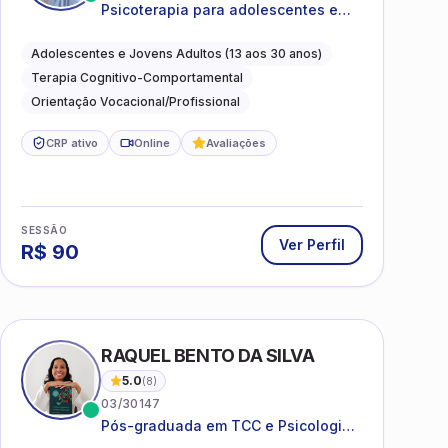
Psicoterapia para adolescentes e
jovens adultos com foco em
ansiedade, autoestima, relações e
Adolescentes e Jovens Adultos (13 aos 30 anos)
orientação profissional
Terapia Cognitivo-Comportamental
Orientação Vocacional/Profissional
CRP ativo
Online
Avaliações
SESSÃO
Ver Perfil
R$
90
I
RAQUEL BENTO DA SILVA
5.0
(
8
)
03/30147
Pós-graduada em TCC e Psicologia
Hospitalar e da Saúde