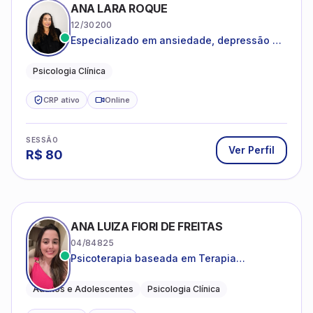
ANA LARA ROQUE
12/30200
Especializado em ansiedade, depressão e
desenvolvimento emocional
Psicologia Clínica
CRP ativo
Online
SESSÃO
Ver Perfil
R$
80
ANA LUIZA FIORI DE FREITAS
04/84825
Psicoterapia baseada em Terapia
Cognitivo-Comportamental
Adultos e Adolescentes
Psicologia Clínica