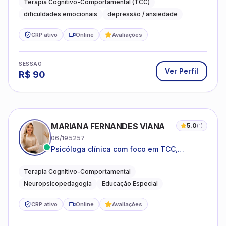
Terapia Cognitivo-Comportamental (TCC)
dificuldades emocionais
depressão / ansiedade
CRP ativo
Online
Avaliações
SESSÃO
Ver Perfil
R$
90
MARIANA FERNANDES VIANA
5.0
(
1
)
06/195257
Psicóloga clínica com foco em TCC,
neuropsicopedagogia e acompanhamento
do neurodesenvolvimento.
Terapia Cognitivo-Comportamental
Neuropsicopedagogia
Educação Especial
CRP ativo
Online
Avaliações