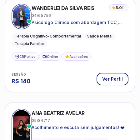
WANDERLEI DA SILVA REIS
5.0
(
1
)
04/65756
Psicólogo Clínico com abordagem TCC,
especializado em saúde mental e terapia
sistêmica
Terapia Cognitivo-Comportamental
Saúde Mental
Terapia Familiar
CRP ativo
Online
Avaliações
SESSÃO
Ver Perfil
R$
140
ANA BEATRIZ AVELAR
05/84717
Acolhimento e escuta sem julgamentos! ❤️