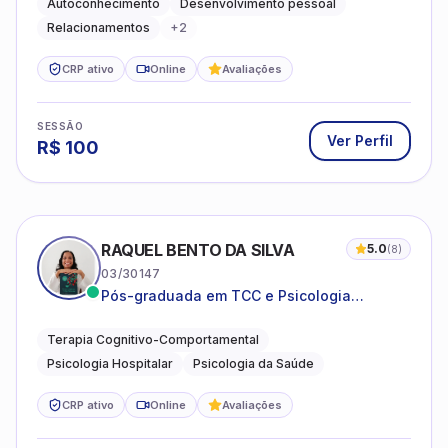
Autoconhecimento
Desenvolvimento pessoal
Relacionamentos
+
2
CRP ativo
Online
Avaliações
SESSÃO
Ver Perfil
R$
100
RAQUEL BENTO DA SILVA
5.0
(
8
)
03/30147
Pós-graduada em TCC e Psicologia
Hospitalar e da Saúde
Terapia Cognitivo-Comportamental
Psicologia Hospitalar
Psicologia da Saúde
CRP ativo
Online
Avaliações