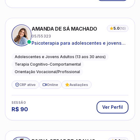
AMANDA DE SÁ MACHADO
5.0
(
10
)
05/55323
Psicoterapia para adolescentes e jovens
adultos com foco em ansiedade,
autoestima, relações e orientação
Adolescentes e Jovens Adultos (13 aos 30 anos)
profissional
Terapia Cognitivo-Comportamental
Orientação Vocacional/Profissional
CRP ativo
Online
Avaliações
SESSÃO
Ver Perfil
R$
90