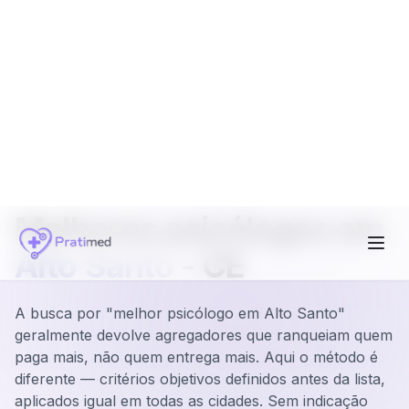
Home
Melhores psicólogos
Alto Santo
Curadoria editorial •
Alto Santo
-
CE
Melhores psicólogos em
Alto Santo
-
CE
A busca por "melhor psicólogo em Alto Santo"
geralmente devolve agregadores que ranqueiam quem
paga mais, não quem entrega mais. Aqui o método é
diferente — critérios objetivos definidos antes da lista,
aplicados igual em todas as cidades. Sem indicação