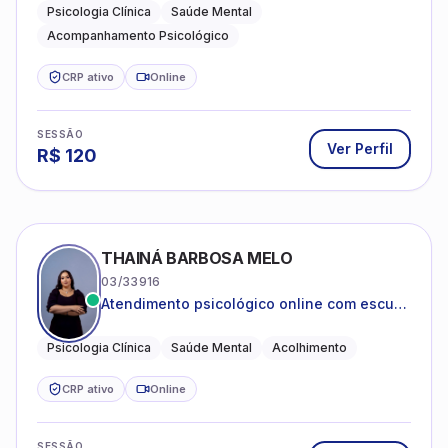
Psicologia Clínica
Saúde Mental
Acompanhamento Psicológico
CRP ativo
Online
SESSÃO
Ver Perfil
R$
120
THAINÁ BARBOSA MELO
03/33916
Atendimento psicológico online com escuta
acolhedora e foco no seu bem-estar
emocional
Psicologia Clínica
Saúde Mental
Acolhimento
CRP ativo
Online
SESSÃO