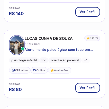
SESSÃO
Ver Perfil
R$
140
LUCAS CUNHA DE SOUZA
5.0
(
2
)
05/82943
Atendimento psicológico com foco em
Terapia Cognitivo-Comportamental (TCC),
promovendo equilíbrio emocional e
psicologia infantil
tcc
orientação parental
+
1
qualidade de vida.
CRP ativo
Online
Avaliações
SESSÃO
Ver Perfil
R$
80