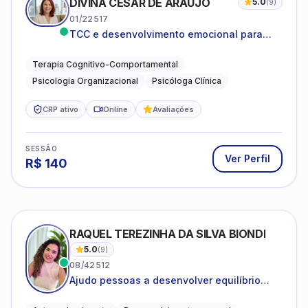
DIVINA CESAR DE ARAUJO
5.0
(
9
)
01/22517
TCC e desenvolvimento emocional para
adultos e idosos
Terapia Cognitivo-Comportamental
Psicologia Organizacional
Psicóloga Clínica
CRP ativo
Online
Avaliações
SESSÃO
Ver Perfil
R$
140
RAQUEL TEREZINHA DA SILVA BIONDI
5.0
(
9
)
08/42512
Ajudo pessoas a desenvolver equilíbrio
emocional e relações mais saudáveis