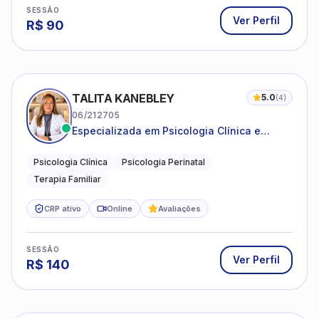
SESSÃO
Ver Perfil
R$
90
TALITA KANEBLEY
5.0
(
4
)
06/212705
Especializada em Psicologia Clínica e
Perinatal para adolescentes, adultos e
famílias
Psicologia Clínica
Psicologia Perinatal
Terapia Familiar
CRP ativo
Online
Avaliações
SESSÃO
Ver Perfil
R$
140