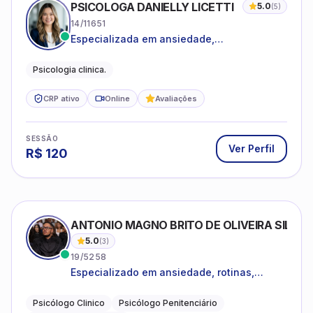
PSICOLOGA DANIELLY LICETTI
5.0
(
5
)
14/11651
Especializada em ansiedade,
autoconhecimento, depressão.
Psicologia clinica.
CRP ativo
Online
Avaliações
SESSÃO
Ver Perfil
R$
120
ANTONIO MAGNO BRITO DE OLIVEIRA SILVA
5.0
(
3
)
19/5258
Especializado em ansiedade, rotinas,
dificuldades emocionais, conflitos
familiares e questões comportamentais.
Psicólogo Clinico
Psicólogo Penitenciário