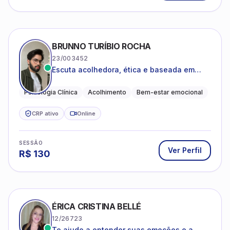
BRUNNO TURÍBIO ROCHA
23/003452
Escuta acolhedora, ética e baseada em
evidências
Psicologia Clínica
Acolhimento
Bem-estar emocional
CRP ativo
Online
SESSÃO
Ver Perfil
R$
130
ÉRICA CRISTINA BELLÉ
12/26723
Te ajudo a entender suas emoções e a