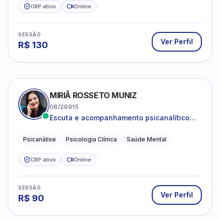
CRP ativo
Online
SESSÃO
Ver Perfil
R$
130
MIRIÃ ROSSETO MUNIZ
08/29915
Escuta e acompanhamento psicanalítico
para adultos e adolescentes.
Psicanálise
Psicologia Clínica
Saúde Mental
CRP ativo
Online
SESSÃO
Ver Perfil
R$
90