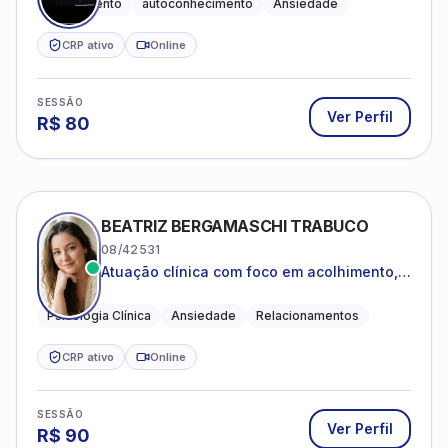
Acolhimento
autoconhecimento
Ansiedade
CRP ativo
Online
SESSÃO
Ver Perfil
R$
80
BEATRIZ BERGAMASCHI TRABUCO
08/42531
Atuação clínica com foco em acolhimento,
autoestima, ansiedade e transições de vida
Psicologia Clínica
Ansiedade
Relacionamentos
CRP ativo
Online
SESSÃO
Ver Perfil
R$
90