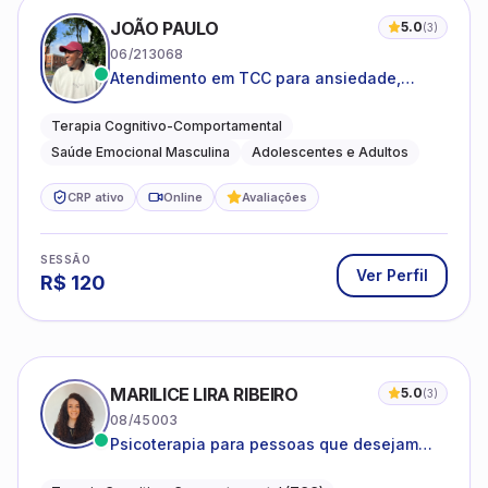
JOÃO PAULO
5.0
(
3
)
06/213068
Atendimento em TCC para ansiedade,
estresse e desenvolvimento de autonomia
emocional
Terapia Cognitivo-Comportamental
Saúde Emocional Masculina
Adolescentes e Adultos
CRP ativo
Online
Avaliações
SESSÃO
Ver Perfil
R$
120
MARILICE LIRA RIBEIRO
5.0
(
3
)
08/45003
Psicoterapia para pessoas que desejam
compreender as emoções e lidar com as
dificuldades do dia a dia