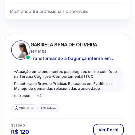
Mostrando
65
profissionais disponíveis
GABRIELA SENA DE OLIVEIRA
14/11954
Transformando a bagunça interna em
autoconhecimento, clareza, leveza e
caminhos mais gentis para se viver.
-Atuação em atendimentos psicológicos online com foco
na Terapia Cognitivo-Comportamental (TCC)
Psicoterapia Breve e Práticas Baseadas em Evidências; -
Manejo de demandas relacionadas à ansiedade
estresse
+
4
CRP ativo
Online
SESSÃO
Ver Perfil
R$
120