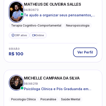
MATHEUS DE OLIVEIRA SALLES
04/83673
Te ajudo a organizar seus pensamentos,
regular suas emoções e viver com mais
clareza e sentido, com uma terapia
Terapia Cognitivo-Comportamental
Neuropsicologia
estruturada e baseada em ciência.
CRP ativo
Online
SESSÃO
Ver Perfil
R$
100
MICHELLE CAMPANA DA SILVA
08/46219
Psicóloga Clínica e Pós Graduanda em
Psicanálise Clínica e Teoria pela FAAP.
Psicologia Clínica
Psicanálise
Saúde Mental