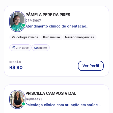
PÂMELA PEREIRA PIRES
07/45607
Atendimento clínico de orientação
psicanalítica para adolescentes, adultos e
crianças neurotípicas
Psicologia Clínica
Psicanálise
Neurodivergências
CRP ativo
Online
SESSÃO
Ver Perfil
R$
80
PRISCILLA CAMPOS VIDAL
19/004423
Psicóloga clínica com atuação em saúde
mental e acompanhamento psicológico.