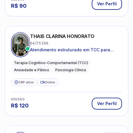
Ver Perfil
R$
90
THAIS CLARINA HONORATO
04/75356
Atendimento estruturado em TCC para
ansiedade, pânico e autocobrança
excessiva
Terapia Cognitivo-Comportamental (TCC)
Ansiedade e Pânico
Psicologia Clínica
CRP ativo
Online
SESSÃO
Ver Perfil
R$
120