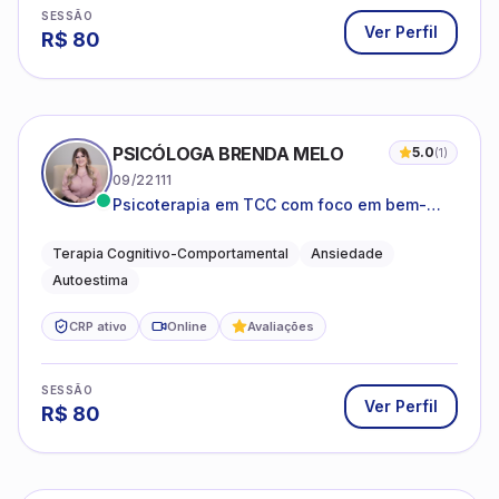
SESSÃO
Ver Perfil
R$
80
PSICÓLOGA BRENDA MELO
5.0
(
1
)
09/22111
Psicoterapia em TCC com foco em bem-
estar emocional e estratégias práticas para
o cotidiano
Terapia Cognitivo-Comportamental
Ansiedade
Autoestima
CRP ativo
Online
Avaliações
SESSÃO
Ver Perfil
R$
80