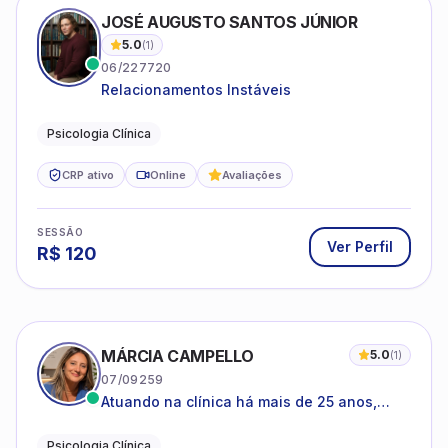
JOSÉ AUGUSTO SANTOS JÚNIOR
5.0
(
1
)
06/227720
Relacionamentos Instáveis
Psicologia Clínica
CRP ativo
Online
Avaliações
SESSÃO
Ver Perfil
R$
120
MÁRCIA CAMPELLO
5.0
(
1
)
07/09259
Atuando na clínica há mais de 25 anos,
amparada pela psicanálise e suas
estruturas, com experiência em
Psicologia Clínica