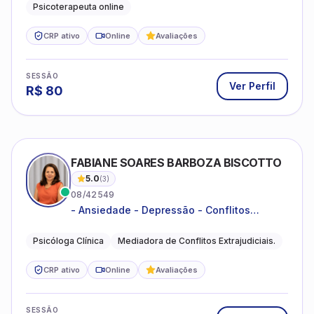
Psicoterapeuta online
CRP ativo
Online
Avaliações
SESSÃO
Ver Perfil
R$
80
FABIANE SOARES BARBOZA BISCOTTO
5.0
(
3
)
08/42549
- Ansiedade - Depressão - Conflitos
conjugais - Conflitos familiares e
relacionamentos - Autoestima -
Psicóloga Clínica
Mediadora de Conflitos Extrajudiciais.
Desenvolvimento emocional
CRP ativo
Online
Avaliações
SESSÃO