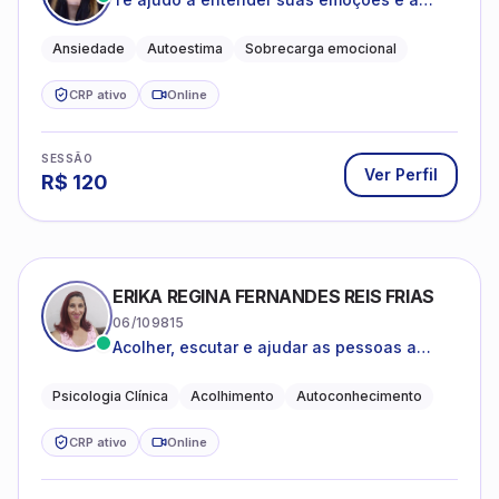
encontrar formas mais leves de lidar com o
que você está vivendo
Ansiedade
Autoestima
Sobrecarga emocional
CRP ativo
Online
SESSÃO
Ver Perfil
R$
120
ERIKA REGINA FERNANDES REIS FRIAS
06/109815
Acolher, escutar e ajudar as pessoas a
darem um novo sentido na vida
Psicologia Clínica
Acolhimento
Autoconhecimento
CRP ativo
Online