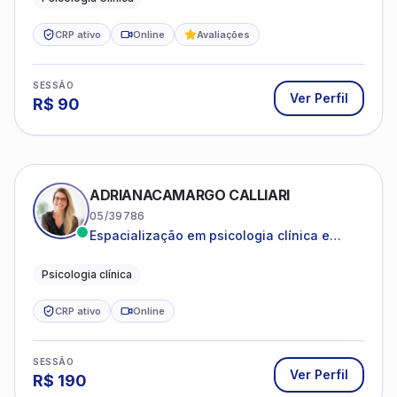
atendimento a jovens e adultos.
CRP ativo
Online
Avaliações
SESSÃO
Ver Perfil
R$
90
ADRIANACAMARGO CALLIARI
05/39786
Espacialização em psicologia clínica e
coach
Psicologia clínica
CRP ativo
Online
SESSÃO
Ver Perfil
R$
190