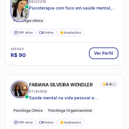
09/22216
Psicoterapia com foco em saúde mental,
relações interpessoais e autoestima para
adolescentes e adultos.
Psicologia clínica
CRP ativo
Online
Avaliações
SESSÃO
Ver Perfil
R$
90
FABIANA SILVEIRA WENDLER
5.0
(
2
)
07/45959
Saúde mental na vida pessoal e
profissional.
Psicóloga Clínica
Psicóloga Organizacional
CRP ativo
Online
Avaliações