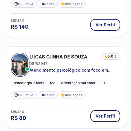
CRP ativo
Online
Avaliações
SESSÃO
Ver Perfil
R$
140
LUCAS CUNHA DE SOUZA
5.0
(
2
)
05/82943
Atendimento psicológico com foco em
Terapia Cognitivo-Comportamental (TCC),
promovendo equilíbrio emocional e
psicologia infantil
tcc
orientação parental
+
1
qualidade de vida.
CRP ativo
Online
Avaliações
SESSÃO
Ver Perfil
R$
80