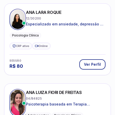
ANA LARA ROQUE
12/30200
Especializado em ansiedade, depressão e
desenvolvimento emocional
Psicologia Clínica
CRP ativo
Online
SESSÃO
Ver Perfil
R$
80
ANA LUIZA FIORI DE FREITAS
04/84825
Psicoterapia baseada em Terapia
Cognitivo-Comportamental
Adultos e Adolescentes
Psicologia Clínica