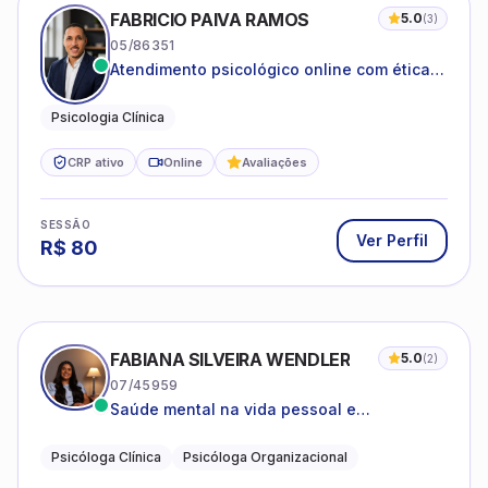
FABRICIO PAIVA RAMOS
5.0
(
3
)
05/86351
Atendimento psicológico online com ética,
sigilo e acolhimento.
Psicologia Clínica
CRP ativo
Online
Avaliações
SESSÃO
Ver Perfil
R$
80
FABIANA SILVEIRA WENDLER
5.0
(
2
)
07/45959
Saúde mental na vida pessoal e
profissional.
Psicóloga Clínica
Psicóloga Organizacional