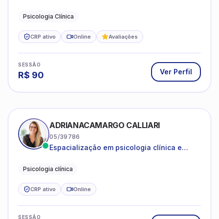
estruturas, com experiência em
Psicologia Clínica
atendimento a jovens e adultos.
CRP ativo
Online
Avaliações
SESSÃO
Ver Perfil
R$
90
ADRIANACAMARGO CALLIARI
05/39786
Espacialização em psicologia clínica e
coach
Psicologia clínica
CRP ativo
Online
SESSÃO
Ver Perfil