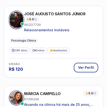
JOSÉ AUGUSTO SANTOS JÚNIOR
5.0
(
1
)
06/227720
Relacionamentos Instáveis
Psicologia Clínica
CRP ativo
Online
Avaliações
SESSÃO
Ver Perfil
R$
120
MÁRCIA CAMPELLO
5.0
(
1
)
07/09259
Atuando na clínica há mais de 25 anos,
amparada pela psicanálise e suas