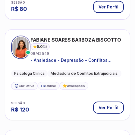
Ver Perfil
R$
80
FABIANE SOARES BARBOZA BISCOTTO
5.0
(
3
)
08/42549
- Ansiedade - Depressão - Conflitos
conjugais - Conflitos familiares e
relacionamentos - Autoestima -
Psicóloga Clínica
Mediadora de Conflitos Extrajudiciais.
Desenvolvimento emocional
CRP ativo
Online
Avaliações
SESSÃO
Ver Perfil
R$
120