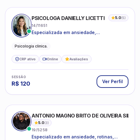
PSICOLOGA DANIELLY LICETTI
5.0
(
5
)
14/11651
Especializada em ansiedade,
autoconhecimento, depressão.
Psicologia clinica.
CRP ativo
Online
Avaliações
SESSÃO
Ver Perfil
R$
120
ANTONIO MAGNO BRITO DE OLIVEIRA SILVA
5.0
(
3
)
19/5258
Especializado em ansiedade, rotinas,