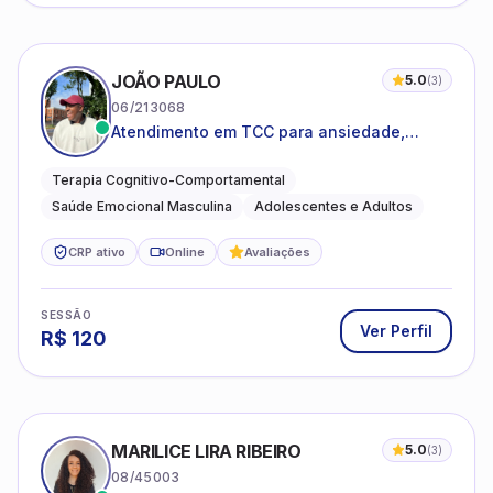
JOÃO PAULO
5.0
(
3
)
06/213068
Atendimento em TCC para ansiedade,
estresse e desenvolvimento de autonomia
emocional
Terapia Cognitivo-Comportamental
Saúde Emocional Masculina
Adolescentes e Adultos
CRP ativo
Online
Avaliações
SESSÃO
Ver Perfil
R$
120
MARILICE LIRA RIBEIRO
5.0
(
3
)
08/45003