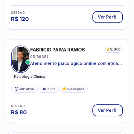
SESSÃO
Ver Perfil
R$
120
FABRICIO PAIVA RAMOS
5.0
(
3
)
05/86351
Atendimento psicológico online com ética,
sigilo e acolhimento.
Psicologia Clínica
CRP ativo
Online
Avaliações
SESSÃO
Ver Perfil
R$
80