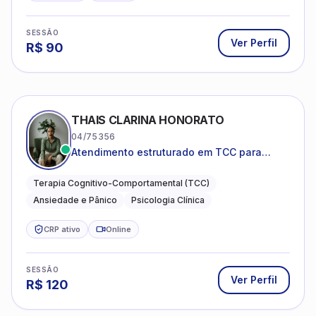
SESSÃO
Ver Perfil
R$
90
THAIS CLARINA HONORATO
04/75356
Atendimento estruturado em TCC para
ansiedade, pânico e autocobrança
excessiva
Terapia Cognitivo-Comportamental (TCC)
Ansiedade e Pânico
Psicologia Clínica
CRP ativo
Online
SESSÃO
Ver Perfil
R$
120