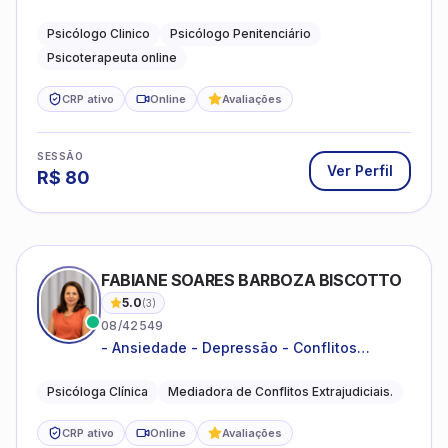
dificuldades emocionais, conflitos
familiares e questões comportamentais.
Psicólogo Clinico
Psicólogo Penitenciário
Psicoterapeuta online
CRP ativo
Online
Avaliações
SESSÃO
Ver Perfil
R$
80
FABIANE SOARES BARBOZA BISCOTTO
5.0
(
3
)
08/42549
- Ansiedade - Depressão - Conflitos
conjugais - Conflitos familiares e
relacionamentos - Autoestima -
Psicóloga Clínica
Mediadora de Conflitos Extrajudiciais.
Desenvolvimento emocional
CRP ativo
Online
Avaliações