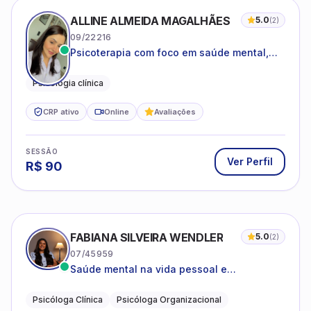
ALLINE ALMEIDA MAGALHÃES
5.0
(
2
)
09/22216
Psicoterapia com foco em saúde mental,
relações interpessoais e autoestima para
adolescentes e adultos.
Psicologia clínica
CRP ativo
Online
Avaliações
SESSÃO
Ver Perfil
R$
90
FABIANA SILVEIRA WENDLER
5.0
(
2
)
07/45959
Saúde mental na vida pessoal e
profissional.
Psicóloga Clínica
Psicóloga Organizacional