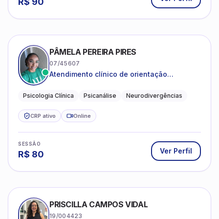
R$
90
PÂMELA PEREIRA PIRES
07/45607
Atendimento clínico de orientação
psicanalítica para adolescentes, adultos e
crianças neurotípicas
Psicologia Clínica
Psicanálise
Neurodivergências
CRP ativo
Online
SESSÃO
Ver Perfil
R$
80
PRISCILLA CAMPOS VIDAL
19/004423