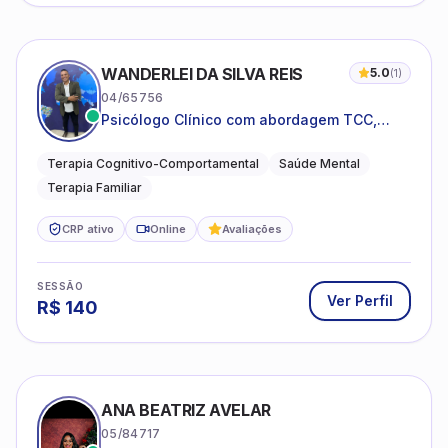
WANDERLEI DA SILVA REIS
5.0
(
1
)
04/65756
Psicólogo Clínico com abordagem TCC,
especializado em saúde mental e terapia
sistêmica
Terapia Cognitivo-Comportamental
Saúde Mental
Terapia Familiar
CRP ativo
Online
Avaliações
SESSÃO
Ver Perfil
R$
140
ANA BEATRIZ AVELAR
05/84717