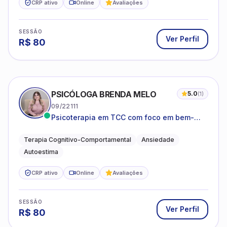
CRP ativo
Online
Avaliações
SESSÃO
Ver Perfil
R$
80
PSICÓLOGA BRENDA MELO
5.0
(
1
)
09/22111
Psicoterapia em TCC com foco em bem-
estar emocional e estratégias práticas para
o cotidiano
Terapia Cognitivo-Comportamental
Ansiedade
Autoestima
CRP ativo
Online
Avaliações
SESSÃO
Ver Perfil
R$
80