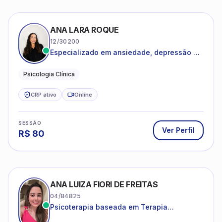
ANA LARA ROQUE
12/30200
Especializado em ansiedade, depressão e
desenvolvimento emocional
Psicologia Clínica
CRP ativo
Online
SESSÃO
Ver Perfil
R$
80
ANA LUIZA FIORI DE FREITAS
04/84825
Psicoterapia baseada em Terapia
Cognitivo-Comportamental