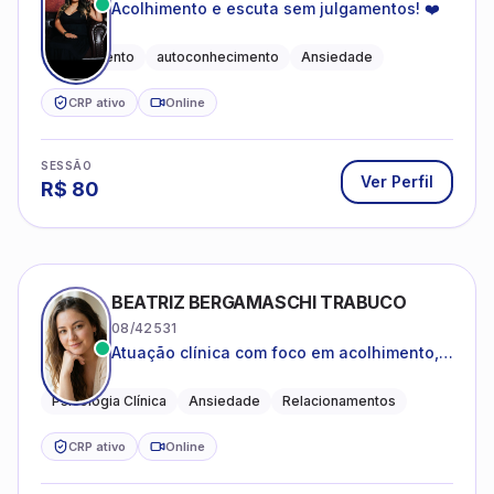
Acolhimento e escuta sem julgamentos! ❤️
Acolhimento
autoconhecimento
Ansiedade
CRP ativo
Online
SESSÃO
Ver Perfil
R$
80
BEATRIZ BERGAMASCHI TRABUCO
08/42531
Atuação clínica com foco em acolhimento,
autoestima, ansiedade e transições de vida
Psicologia Clínica
Ansiedade
Relacionamentos
CRP ativo
Online