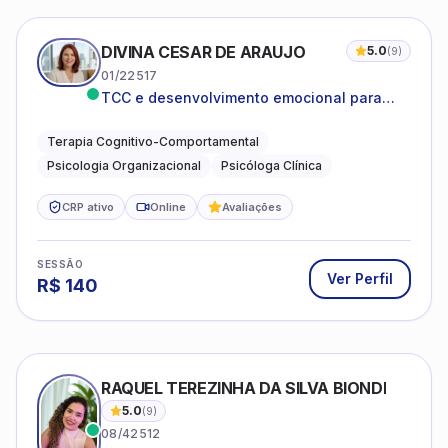
DIVINA CESAR DE ARAUJO
5.0
(
9
)
01/22517
TCC e desenvolvimento emocional para
adultos e idosos
Terapia Cognitivo-Comportamental
Psicologia Organizacional
Psicóloga Clínica
CRP ativo
Online
Avaliações
SESSÃO
Ver Perfil
R$
140
RAQUEL TEREZINHA DA SILVA BIONDI
5.0
(
9
)
08/42512