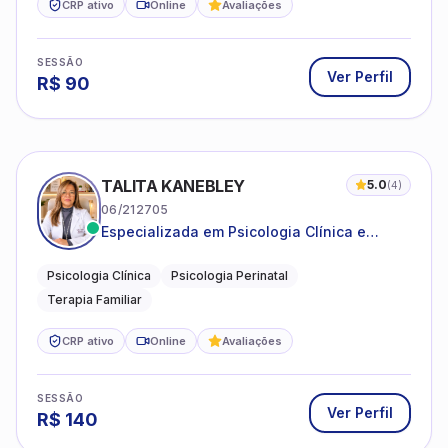
CRP ativo
Online
Avaliações
SESSÃO
Ver Perfil
R$
90
TALITA KANEBLEY
5.0
(
4
)
06/212705
Especializada em Psicologia Clínica e
Perinatal para adolescentes, adultos e
famílias
Psicologia Clínica
Psicologia Perinatal
Terapia Familiar
CRP ativo
Online
Avaliações
SESSÃO
Ver Perfil
R$
140