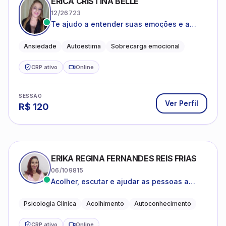
ÉRICA CRISTINA BELLÉ
12/26723
Te ajudo a entender suas emoções e a
encontrar formas mais leves de lidar com o
que você está vivendo
Ansiedade
Autoestima
Sobrecarga emocional
CRP ativo
Online
SESSÃO
Ver Perfil
R$
120
ERIKA REGINA FERNANDES REIS FRIAS
06/109815
Acolher, escutar e ajudar as pessoas a
darem um novo sentido na vida
Psicologia Clínica
Acolhimento
Autoconhecimento
CRP ativo
Online