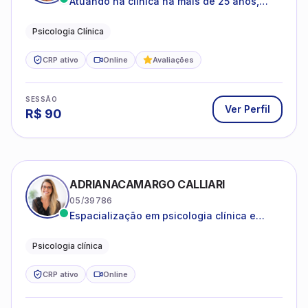
Atuando na clínica há mais de 25 anos,
amparada pela psicanálise e suas
estruturas, com experiência em
Psicologia Clínica
atendimento a jovens e adultos.
CRP ativo
Online
Avaliações
SESSÃO
Ver Perfil
R$
90
ADRIANACAMARGO CALLIARI
05/39786
Espacialização em psicologia clínica e
coach
Psicologia clínica
CRP ativo
Online