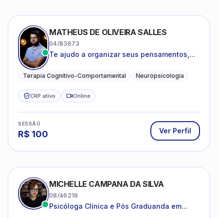
MATHEUS DE OLIVEIRA SALLES
04/83673
Te ajudo a organizar seus pensamentos,
regular suas emoções e viver com mais
clareza e sentido, com uma terapia
Terapia Cognitivo-Comportamental
Neuropsicologia
estruturada e baseada em ciência.
CRP ativo
Online
SESSÃO
Ver Perfil
R$
100
MICHELLE CAMPANA DA SILVA
08/46219
Psicóloga Clínica e Pós Graduanda em
Psicanálise Clínica e Teoria pela FAAP.