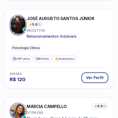
JOSÉ AUGUSTO SANTOS JÚNIOR
5.0
(
1
)
06/227720
Relacionamentos Instáveis
Psicologia Clínica
CRP ativo
Online
Avaliações
SESSÃO
Ver Perfil
R$
120
MÁRCIA CAMPELLO
5.0
(
1
)
07/09259