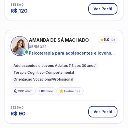
SESSÃO
Ver Perfil
R$
120
AMANDA DE SÁ MACHADO
5.0
(
10
)
05/55323
Psicoterapia para adolescentes e jovens
adultos com foco em ansiedade,
autoestima, relações e orientação
Adolescentes e Jovens Adultos (13 aos 30 anos)
profissional
Terapia Cognitivo-Comportamental
Orientação Vocacional/Profissional
CRP ativo
Online
Avaliações
SESSÃO
Ver Perfil
R$
90