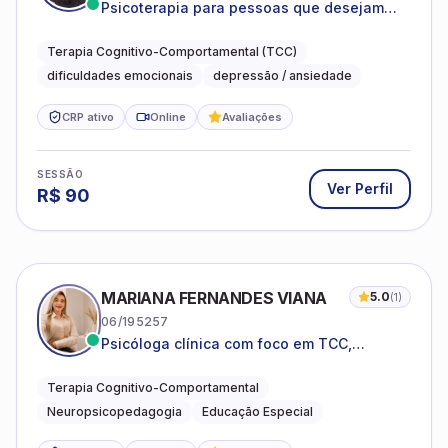
Psicoterapia para pessoas que desejam
compreender as emoções e lidar com as
dificuldades do dia a dia
Terapia Cognitivo-Comportamental (TCC)
dificuldades emocionais
depressão / ansiedade
CRP ativo
Online
Avaliações
SESSÃO
Ver Perfil
R$
90
MARIANA FERNANDES VIANA
5.0
(
1
)
06/195257
Psicóloga clínica com foco em TCC,
neuropsicopedagogia e acompanhamento
do neurodesenvolvimento.
Terapia Cognitivo-Comportamental
Neuropsicopedagogia
Educação Especial