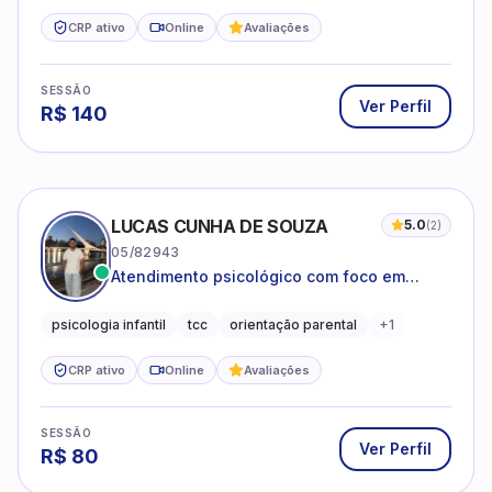
CRP ativo
Online
Avaliações
SESSÃO
Ver Perfil
R$
140
LUCAS CUNHA DE SOUZA
5.0
(
2
)
05/82943
Atendimento psicológico com foco em
Terapia Cognitivo-Comportamental (TCC),
promovendo equilíbrio emocional e
psicologia infantil
tcc
orientação parental
+
1
qualidade de vida.
CRP ativo
Online
Avaliações
SESSÃO
Ver Perfil
R$
80