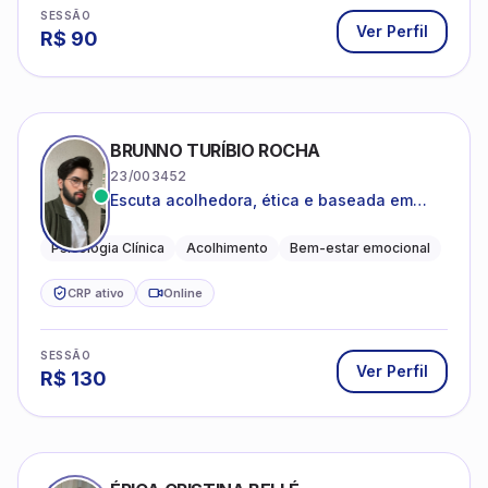
SESSÃO
Ver Perfil
R$
90
BRUNNO TURÍBIO ROCHA
23/003452
Escuta acolhedora, ética e baseada em
evidências
Psicologia Clínica
Acolhimento
Bem-estar emocional
CRP ativo
Online
SESSÃO
Ver Perfil
R$
130