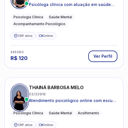
Psicóloga clínica com atuação em saúde
mental e acompanhamento psicológico.
Psicologia Clínica
Saúde Mental
Acompanhamento Psicológico
CRP ativo
Online
SESSÃO
Ver Perfil
R$
120
THAINÁ BARBOSA MELO
03/33916
Atendimento psicológico online com escuta
acolhedora e foco no seu bem-estar
emocional
Psicologia Clínica
Saúde Mental
Acolhimento
CRP ativo
Online