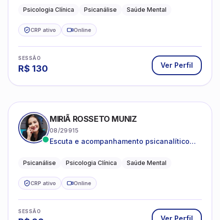
Psicologia Clínica
Psicanálise
Saúde Mental
CRP ativo
Online
SESSÃO
Ver Perfil
R$
130
MIRIÃ ROSSETO MUNIZ
08/29915
Escuta e acompanhamento psicanalítico
para adultos e adolescentes.
Psicanálise
Psicologia Clínica
Saúde Mental
CRP ativo
Online
SESSÃO
Ver Perfil