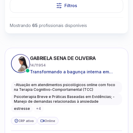
Filtros
Mostrando
65
profissionais disponíveis
GABRIELA SENA DE OLIVEIRA
14/11954
Transformando a bagunça interna em
autoconhecimento, clareza, leveza e
caminhos mais gentis para se viver.
-Atuação em atendimentos psicológicos online com foco
na Terapia Cognitivo-Comportamental (TCC)
Psicoterapia Breve e Práticas Baseadas em Evidências; -
Manejo de demandas relacionadas à ansiedade
estresse
+
4
CRP ativo
Online