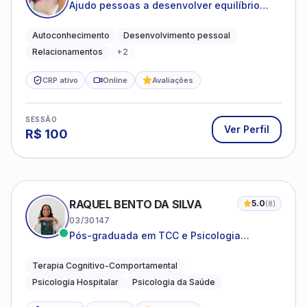
Ajudo pessoas a desenvolver equilíbrio
emocional e relações mais saudáveis
Autoconhecimento
Desenvolvimento pessoal
Relacionamentos
+
2
CRP ativo
Online
Avaliações
SESSÃO
Ver Perfil
R$
100
RAQUEL BENTO DA SILVA
5.0
(
8
)
03/30147
Pós-graduada em TCC e Psicologia
Hospitalar e da Saúde
Terapia Cognitivo-Comportamental
Psicologia Hospitalar
Psicologia da Saúde