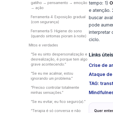
tempo: 1)
O
gatilho → pensamento → emoção
→ ação
e atenção.
Ferramenta 4: Exposição gradual
buscar aval
(com segurança)
pode aumen
Ferramenta 5: Higiene do sono
interpreta
(quando sintomas pioram à noite)
ciclo.
Mitos e verdades
Links úte
“Se eu sinto despersonalização e
desrealização, é porque tem algo
grave acontecendo.”
Crise de a
“Se eu me acalmar, estou
Ataque de 
ignorando um problema.”
TAG: trans
“Preciso controlar totalmente
Mindfulnes
minhas sensações.”
“Se eu evitar, eu fico seguro(a).”
“Terapia é só conversa e não
Quer ente