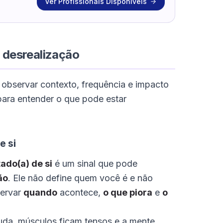
Ver Profissionais Disponíveis
 desrealização
 observar contexto, frequência e impacto
para entender o que pode estar
e si
ado(a) de si
é um sinal que pode
ão
. Ele não define quem você é e não
servar
quando
acontece,
o que piora
e
o
uda, músculos ficam tensos e a mente