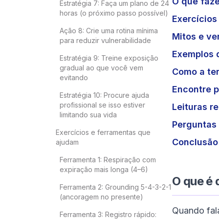
O que faze
Estratégia 7: Faça um plano de 24
horas (o próximo passo possível)
Exercícios
Ação 8: Crie uma rotina mínima
Mitos e v
para reduzir vulnerabilidade
Exemplos d
Estratégia 9: Treine exposição
gradual ao que você vem
Como a ter
evitando
Encontre p
Estratégia 10: Procure ajuda
profissional se isso estiver
Leituras 
limitando sua vida
Perguntas 
Exercícios e ferramentas que
Conclusão
ajudam
Ferramenta 1: Respiração com
expiração mais longa (4–6)
O que é 
Ferramenta 2: Grounding 5-4-3-2-1
(ancoragem no presente)
Quando fa
Ferramenta 3: Registro rápido: