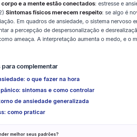
 corpo e a mente estão conectados
: estresse e ans
 2)
Sintomas físicos merecem respeito
: se algo é n
iação. Em quadros de ansiedade, o sistema nervoso en
tar a percepção de despersonalização e desrealização
r como ameaça. A interpretação aumenta o medo, e o
is para complementar
nsiedade: o que fazer na hora
pânico: sintomas e como controlar
torno de ansiedade generalizada
s: como praticar
nder melhor seus padrões?