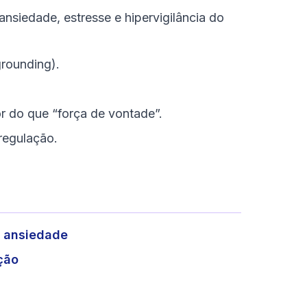
ansiedade, estresse e hipervigilância do
grounding).
r do que “força de vontade”.
 regulação.
e ansiedade
ção