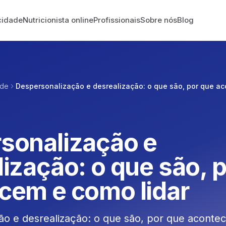
cidade
Nutricionista online
Profissionais
Sobre nós
Blog
ade
Despersonalização e desrealização: o que são, por que ac
sonalização e
ização: o que são, 
cem e como lidar
ão e desrealização: o que são, por que aconte