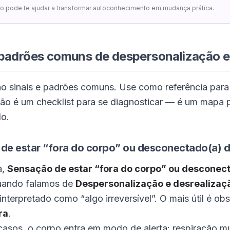
o pode te ajudar a transformar autoconhecimento em mudança prática.
 padrões comuns de despersonalização e
o sinais e padrões comuns. Use como referência para
Não é um checklist para se diagnosticar — é um mapa 
o.
de estar “fora do corpo” ou desconectado(a) d
a,
Sensação de estar “fora do corpo” ou desconect
uando falamos de
Despersonalização e desrealizaç
 interpretado como “algo irreversível”. O mais útil é ob
ra
.
asos, o corpo entra em modo de alerta: respiração m