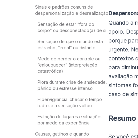
Sinais e padrões comuns de
Despersona
despersonalização e desrealização
Quando a m
Sensação de estar “fora do
corpo” ou desconectado(a) de si
apoio. Desp
porque pare
Sensação de que o mundo está
estranho, “irreal” ou distante
urgente. Ne
contextos d
Medo de perder o controle ou
“enlouquecer” (interpretação
para diminu
catastrófica)
avaliação m
Piora durante crise de ansiedade,
sintomas fo
pânico ou estresse intenso
caso de sin
Hipervigilância: checar o tempo
todo se a sensação voltou
Resumo 
Evitação de lugares e situações
por medo da experiência
Causas, gatilhos e quando
Se você est