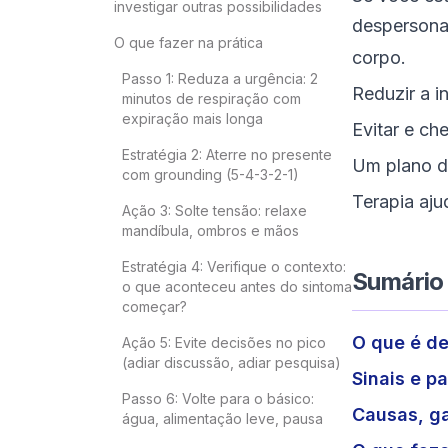
investigar outras possibilidades
despersonal
O que fazer na prática
corpo.
Passo 1: Reduza a urgência: 2
Reduzir a i
minutos de respiração com
expiração mais longa
Evitar e ch
Estratégia 2: Aterre no presente
Um plano de
com grounding (5-4-3-2-1)
Terapia aju
Ação 3: Solte tensão: relaxe
mandíbula, ombros e mãos
Estratégia 4: Verifique o contexto:
Sumário
o que aconteceu antes do sintoma
começar?
O que é de
Ação 5: Evite decisões no pico
(adiar discussão, adiar pesquisa)
Sinais e p
Passo 6: Volte para o básico:
Causas, ga
água, alimentação leve, pausa