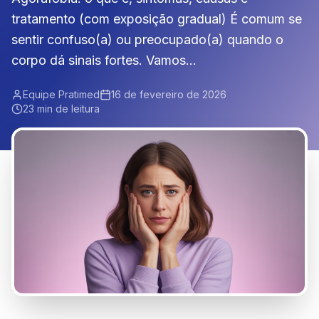
tratamento (com exposição gradual) É comum se
sentir confuso(a) ou preocupado(a) quando o
corpo dá sinais fortes. Vamos...
Equipe Pratimed
16 de fevereiro de 2026
23 min de leitura